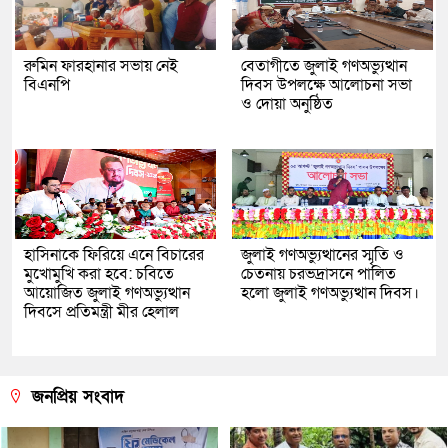
রুমিন ফারহানার সভায় নেই
বেতাগীতে জুলাই গণঅভ্যুত্থান
বিএনপি
দিবস উপলক্ষে আলোচনা সভা
ও দোয়া অনুষ্ঠিত
হাসিনাকে ফিরিয়ে এনে বিচারের
জুলাই গণঅভ্যুত্থানের স্মৃতি ও
মুখোমুখি করা হবে: চবিতে
চেতনায় চরভদ্রাসনে পালিত
আয়োজিত জুলাই গণঅভ্যুত্থান
হলো জুলাই গণঅভ্যুত্থান দিবস।
দিবসে প্রতিমন্ত্রী মীর হেলাল
জনপ্রিয় সংবাদ