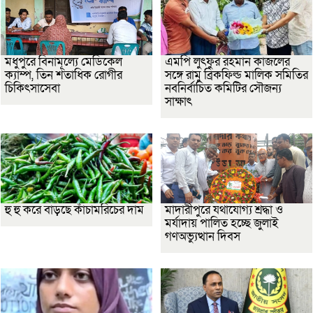
মধুপুরে বিনামূল্যে মেডিকেল
এমপি লুৎফুর রহমান কাজলের
ক্যাম্প, তিন শতাধিক রোগীর
সঙ্গে রামু ব্রিকফিল্ড মালিক সমিতির
চিকিৎসাসেবা
নবনির্বাচিত কমিটির সৌজন্য
সাক্ষাৎ
হু হু করে বাড়ছে কাঁচামরিচের দাম
মাদারীপুরে যথাযোগ্য শ্রদ্ধা ও
মর্যাদায় পালিত হচ্ছে জুলাই
গণঅভ্যুত্থান দিবস