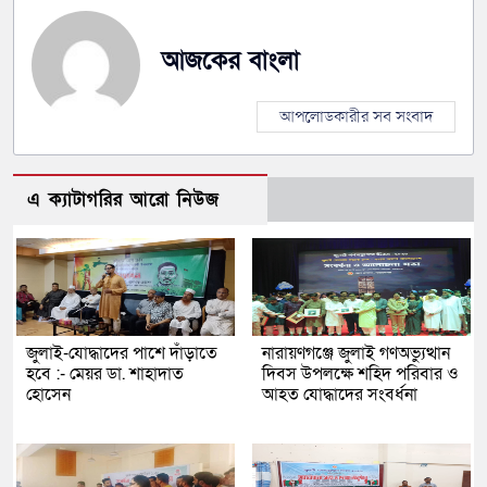
আজকের বাংলা
আপলোডকারীর সব সংবাদ
এ ক্যাটাগরির আরো নিউজ
জুলাই-যোদ্ধাদের পাশে দাঁড়াতে
নারায়ণগঞ্জে জুলাই গণঅভ্যুত্থান
হবে :- মেয়র ডা. শাহাদাত
দিবস উপলক্ষে শহিদ পরিবার ও
হোসেন
আহত যোদ্ধাদের সংবর্ধনা