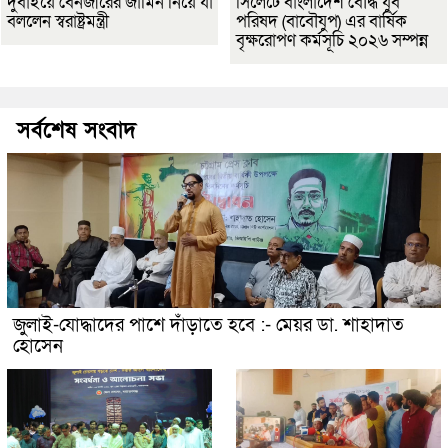
দুবাইয়ে বেনজীরের জামিন নিয়ে যা
সিলেটে বাংলাদেশ বৌদ্ধ যুব
বললেন স্বরাষ্ট্রমন্ত্রী
পরিষদ (বাবৌযুপ) এর বার্ষিক
বৃক্ষরোপণ কর্মসূচি ২০২৬ সম্পন্ন
সর্বশেষ সংবাদ
জুলাই-যোদ্ধাদের পাশে দাঁড়াতে হবে :- মেয়র ডা. শাহাদাত
হোসেন