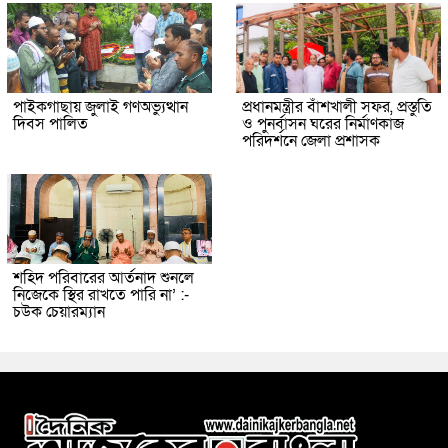
পাইকগাছায় জুলাই গণঅভ্যুত্থান
প্রধানমন্ত্রীর বাঁশখালী সফর, প্রস্তুতি
দিবস পালিত
ও পুনর্বাসন ঘরের নির্মাণকাজ
পরিদর্শনে জেলা প্রশাসক
শহিদ পরিবারের আর্তনাদ শুনলে
নিজেকে স্থির রাখতে পারি না’ :-
চউক চেয়ারম্যান