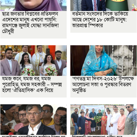
ছাত্র জনতার বিপ্লবের প্রতিফলন
বর্তমান সংসদের দিকে তাকিয়ে
এদেশের মানুষ এখনো পায়নি:
আছে দেশের ১৮ কোটি মানুষ:
রামগঞ্জে জুলাই যোদ্ধা সানজিদা
ভারপ্রাপ্ত স্পিকার
চৌধুরী
যমজ কনে, যমজ বর, যমজ
‘গণতন্ত্র মা দিবস-২০২৬’ উপলক্ষে
পুরোহিত, যমজ সহকারী – সম্পন্ন
আলোচনা সভা ও পুরস্কার বিতরণ
হলো ‘ঐতিহাসিক’ এক বিয়ে
অনুষ্ঠিত