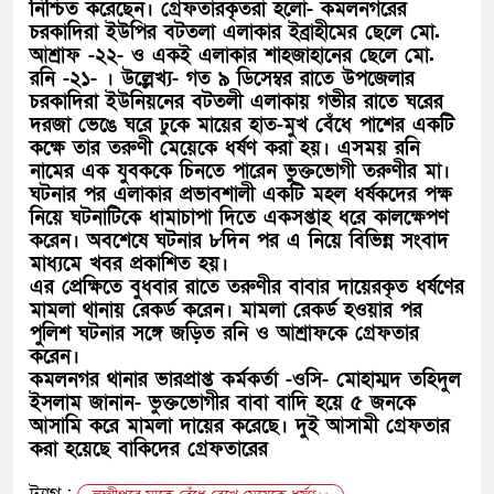
নিশ্চিত করেছেন। গ্রেফতারকৃতরা হলো- কমলনগরের
চরকাদিরা ইউপির বটতলা এলাকার ইব্রাহীমের ছেলে মো.
আশ্রাফ -২২- ও একই এলাকার শাহজাহানের ছেলে মো.
রনি -২১- । উল্লেখ্য- গত ৯ ডিসেম্বর রাতে উপজেলার
চরকাদিরা ইউনিয়নের বটতলী এলাকায় গভীর রাতে ঘরের
দরজা ভেঙে ঘরে ঢুকে মায়ের হাত-মুখ বেঁধে পাশের একটি
কক্ষে তার তরুণী মেয়েকে ধর্ষণ করা হয়। এসময় রনি
নামের এক যুবককে চিনতে পারেন ভুক্তভোগী তরুণীর মা।
ঘটনার পর এলাকার প্রভাবশালী একটি মহল ধর্ষকদের পক্ষ
নিয়ে ঘটনাটিকে ধামাচাপা দিতে একসপ্তাহ ধরে কালক্ষেপণ
করেন। অবশেষে ঘটনার ৮দিন পর এ নিয়ে বিভিন্ন সংবাদ
মাধ্যমে খবর প্রকাশিত হয়।
এর প্রেক্ষিতে বুধবার রাতে তরুণীর বাবার দায়েরকৃত ধর্ষণের
মামলা থানায় রেকর্ড করেন। মামলা রেকর্ড হওয়ার পর
পুলিশ ঘটনার সঙ্গে জড়িত রনি ও আশ্রাফকে গ্রেফতার
করেন।
কমলনগর থানার ভারপ্রাপ্ত কর্মকর্তা -ওসি- মোহাম্মদ তহিদুল
ইসলাম জানান- ভুক্তভোগীর বাবা বাদি হয়ে ৫ জনকে
আসামি করে মামলা দায়ের করেছে। দুই আসামী গ্রেফতার
করা হয়েছে বাকিদের গ্রেফতারের