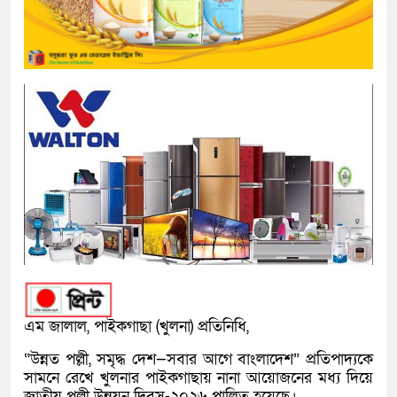
এম জালাল, পাইকগাছা (খুলনা) প্রতিনিধি,
“উন্নত পল্লী, সমৃদ্ধ দেশ—সবার আগে বাংলাদেশ” প্রতিপাদ্যকে
সামনে রেখে খুলনার পাইকগাছায় নানা আয়োজনের মধ্য দিয়ে
জাতীয় পল্লী উন্নয়ন দিবস-২০২৬ পালিত হয়েছে।