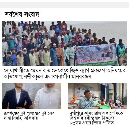
সর্বশেষ সংবাদ
নোয়াখালীতে মেঘনার ভাঙনরোধে জিও ব্যাগ প্রকল্পে অনিয়মের
অভিযোগ, নদীরকূলে এলাকাবাসীর মানববন্ধন
রূপগঞ্জের দুই প্রজন্মের দুই সেরা
দুর্গাপুরে কালচারাল একাডেমিতে
থানা নির্বাহী অফিসার
বিশ্বকবি রবীন্দ্রনাথ ঠাকুরের
৮৫তম প্রয়াণ দিবস পালিত