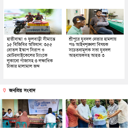
হাতীবান্ধা ও ফুলবাড়ী সীমান্তে
শ্রীপুরে যুবদল নেতার হামলায়
১৫ বিজিবির অভিযান: ৩৫৫
পণ্ড আইনশৃঙ্খলা বিষয়ক
বোতল ইস্কাপ সিরাপ ও
সচেতনামূলক সভা যুবদল
মোটরসাইকেলের ট্যাংকে
আহবায়কসহ আহত ৩
লুকানো গাঁজাসহ ৩ লক্ষাধিক
টাকার মালামাল জব্দ
জনপ্রিয় সংবাদ