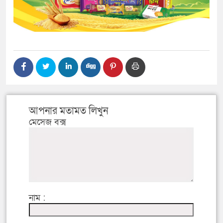
আপনার মতামত লিখুন
মেসেজ বক্স
নাম :