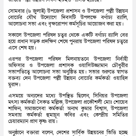
সোমবার (৬ জুলাই) উপজেলা প্রশাসন ও উপজেলা পল্লী উন্নয়ন
বোর্ডের যৌথ উদ্যোগে দিবসটি উপলক্ষে বর্ণাঢ্য র‌্যালি,
আলোচনা সভা এবং বৃক্ষরোপণ কর্মসূচির আয়োজন করা হয়।
সকালে উপজেলা পরিষদ চত্বর থেকে একটি বর্ণাঢ্য র‌্যালি বের
হয়ে প্রধান সড়ক প্রদক্ষিণ শেষে পুনরায় উপজেলা পরিষদ চত্বরে
এসে শেষ হয়।
এরপর উপজেলা পরিষদ মিলনায়তনে উপজেলা নির্বাহী
অফিসার ও উপজেলা প্রশাসক ওয়াসিউজ্জামান চৌধুরীর
সভাপতিত্বে আলোচনা সভা অনুষ্ঠিত হয়। সভার শুরুতে স্বাগত
বক্তব্য দেন উপজেলা পল্লী উন্নয়ন বোর্ডের কর্মকর্তা ওয়াহিদ
মুরাদ।
এসময়ে অন্যদের মধ্যে উপস্থিত ছিলেন, সিনিয়র উপজেলা
মৎস্য কর্মকর্তা সৈকত মল্লিক, উপজেলা প্রকৌশলী মোঃ শোয়েব
শাফিন, সমাজসেবা কর্মকর্তা অনাথ কুমার বিশ্বাস, উপজেলা
সমবায় কর্মকর্তা হুমায়ূন কবির এবং কেন্দ্রীয় সমিতির
চেয়ারম্যান প্রাণ কৃষ্ণ রায়।
অনুষ্ঠানে বক্তারা বলেন, দেশের সার্বিক উন্নয়নের ভিত্তি হচ্ছে