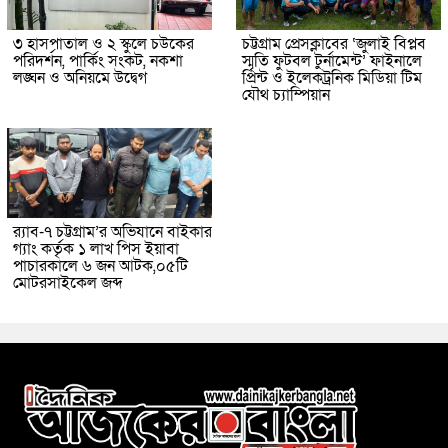
৩ হাসপাতাল ও ২ স্কুলে চউকের
চট্টগ্রাম প্রেসক্লাবের ‘জুলাই বিপ্লব
পরিদর্শন, পার্কিং সংকট, নকশা
স্মৃতি ফুটবল টুর্নামেন্ট’ ফাইনালে
লঙ্ঘন ও অনিয়মে উদ্বেগ
প্রিন্ট ও ইলেকট্রনিক মিডিয়া টিম
যৌথ চ্যাম্পিয়ান
র‌্যাব-৭ চট্টগ্রাম’র অভিযানে বাইকার
গ্যাং কর্তৃক ১ লাখ পিস ইয়াবা
পাচারকালে ৬ জন আটক,০৫টি
মোটরসাইকেল জব্দ