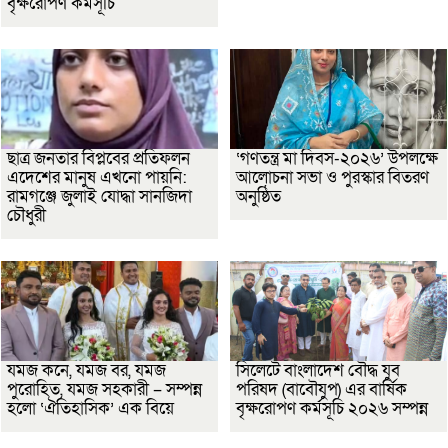
বৃক্ষরোপণ কর্মসূচি
ছাত্র জনতার বিপ্লবের প্রতিফলন
‘গণতন্ত্র মা দিবস-২০২৬’ উপলক্ষে
এদেশের মানুষ এখনো পায়নি:
আলোচনা সভা ও পুরস্কার বিতরণ
রামগঞ্জে জুলাই যোদ্ধা সানজিদা
অনুষ্ঠিত
চৌধুরী
যমজ কনে, যমজ বর, যমজ
সিলেটে বাংলাদেশ বৌদ্ধ যুব
পুরোহিত, যমজ সহকারী – সম্পন্ন
পরিষদ (বাবৌযুপ) এর বার্ষিক
হলো ‘ঐতিহাসিক’ এক বিয়ে
বৃক্ষরোপণ কর্মসূচি ২০২৬ সম্পন্ন