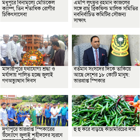
মধুপুরে বিনামূল্যে মেডিকেল
এমপি লুৎফুর রহমান কাজলের
ক্যাম্প, তিন শতাধিক রোগীর
সঙ্গে রামু ব্রিকফিল্ড মালিক সমিতির
চিকিৎসাসেবা
নবনির্বাচিত কমিটির সৌজন্য
সাক্ষাৎ
মাদারীপুরে যথাযোগ্য শ্রদ্ধা ও
বর্তমান সংসদের দিকে তাকিয়ে
মর্যাদায় পালিত হচ্ছে জুলাই
আছে দেশের ১৮ কোটি মানুষ:
গণঅভ্যুত্থান দিবস
ভারপ্রাপ্ত স্পিকার
দুর্গাপুরে ভারপ্রাপ্ত স্পিকারের
হু হু করে বাড়ছে কাঁচামরিচের দাম
উদ্যোগে জুলাই শহীদদের স্মরণে