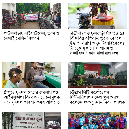
পাইকগাছায় বাইসাইকেল, ভ্যান ও
হাতীবান্ধা ও ফুলবাড়ী সীমান্তে ১৫
সেলাই মেশিন বিতরণ
বিজিবির অভিযান: ৩৫৫ বোতল
ইস্কাপ সিরাপ ও মোটরসাইকেলের
ট্যাংকে লুকানো গাঁজাসহ ৩
লক্ষাধিক টাকার মালামাল জব্দ
শ্রীপুরে যুবদল নেতার হামলায় পণ্ড
চট্টগ্রাম সিটি কর্পোরেশন
আইনশৃঙ্খলা বিষয়ক সচেতনামূলক
মিউনিসিপাল মডেল স্কুল অ্যান্ড
সভা যুবদল আহবায়কসহ আহত ৩
কলেজে গণঅভ্যুত্থান দিবস পালিত