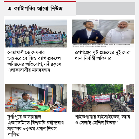
এ ক্যাটাগরির আরো নিউজ
নোয়াখালীতে মেঘনার
রূপগঞ্জের দুই প্রজন্মের দুই সেরা
ভাঙনরোধে জিও ব্যাগ প্রকল্পে
থানা নির্বাহী অফিসার
অনিয়মের অভিযোগ, নদীরকূলে
এলাকাবাসীর মানববন্ধন
দুর্গাপুরে কালচারাল
পাইকগাছায় বাইসাইকেল, ভ্যান
একাডেমিতে বিশ্বকবি রবীন্দ্রনাথ
ও সেলাই মেশিন বিতরণ
ঠাকুরের ৮৫তম প্রয়াণ দিবস
পালিত