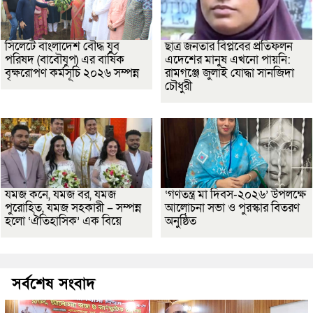
সিলেটে বাংলাদেশ বৌদ্ধ যুব
ছাত্র জনতার বিপ্লবের প্রতিফলন
পরিষদ (বাবৌযুপ) এর বার্ষিক
এদেশের মানুষ এখনো পায়নি:
বৃক্ষরোপণ কর্মসূচি ২০২৬ সম্পন্ন
রামগঞ্জে জুলাই যোদ্ধা সানজিদা
চৌধুরী
যমজ কনে, যমজ বর, যমজ
‘গণতন্ত্র মা দিবস-২০২৬’ উপলক্ষে
পুরোহিত, যমজ সহকারী – সম্পন্ন
আলোচনা সভা ও পুরস্কার বিতরণ
হলো ‘ঐতিহাসিক’ এক বিয়ে
অনুষ্ঠিত
সর্বশেষ সংবাদ