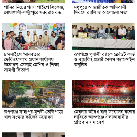
পানির নিচের গ্যাস পাইপে লিকেজ,
মধুপুরে আন্তর্জাতিক আদিবাসী
নোয়াখালী-লক্ষ্মীপুরে সরবরাহ বন্ধ
দিবসে র‍্যালি ও আলোচনা সভা
চন্দনাইশে ‘মানবতার
রূপগঞ্জে পূবালী ব্যাংক ক্রেডিট কার্ড
ফেরিওয়ালা’র প্রধান কার্যালয়
ও ব্যাংকিং প্রডাক্ট সেলস ক্যাম্পেইন
উদ্বোধন: সেলাই মেশিন ও শিক্ষা
অনুষ্ঠিত
সামগ্রী বিতরণ
রূপগঞ্জে সাহাপুর-মুশরী-তেলিপাড়া
মেঘনায় অবৈধ বালু উত্তোলন বন্ধের
খাল সংস্কার কাজের উদ্বোধন
দাবিতে আশুগঞ্জে এলাকাবাসীর
প্রতিবাদ সমাবেশ