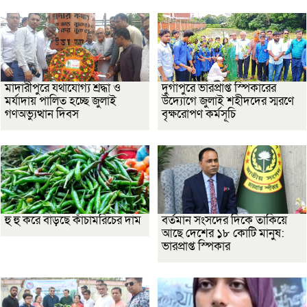
মাদারীপুরে যথাযোগ্য শ্রদ্ধা ও
দুর্গাপুরে ভারপ্রাপ্ত স্পিকারের
মর্যাদায় পালিত হচ্ছে জুলাই
উদ্যোগে জুলাই শহীদদের স্মরণে
গণঅভ্যুত্থান দিবস
বৃক্ষরোপণ কর্মসূচি
হু হু করে বাড়ছে কাঁচামরিচের দাম
বর্তমান সংসদের দিকে তাকিয়ে
আছে দেশের ১৮ কোটি মানুষ:
ভারপ্রাপ্ত স্পিকার