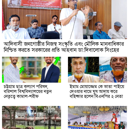
আদিবাসী জনগোষ্ঠীর নিজস্ব সংস্কৃতি এবং মৌলিক মানবাধিকার
নিশ্চিত করতে সরকারের প্রতি আহবান ডা:দিবালোক সিংহের
চট্টগ্রাম ছাত্র কল্যাণ পরিষদ,
ইমাম মোয়াজ্জেম কে ভাতা পাইয়ে
বরিশাল বিশ্ববিদ্যালয়ের নতুন
দেওয়ার নামে ঘুষ আদায় করে
নেতৃত্বে কামাল-শরীফ
বহিষ্কার হলেন বিএনপির ২ নেতা