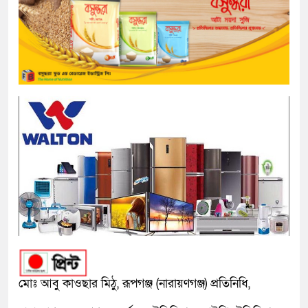
মোঃ আবু কাওছার মিঠু, ‎রূপগঞ্জ (নারায়ণগঞ্জ) প্রতিনিধি,