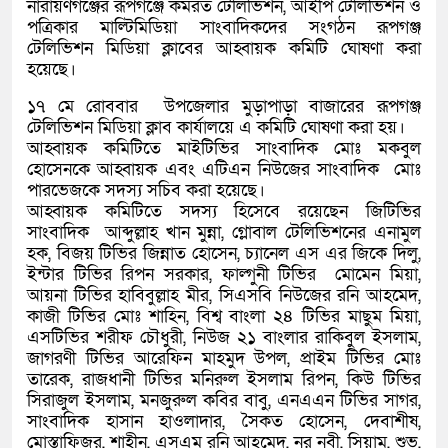
‎নারায়ণগঞ্জের রূপগঞ্জে কর্মরত টেলিভিশন, আইপি টেলিভিশন ও
পত্রিকার মাল্টিমিডিয়া সাংবাদিকদের সংগঠন রূপগঞ্জ
টেলিভিশন মিডিয়া ক্লাবের আহ্বায়ক কমিটি ঘোষণা করা
হয়েছে।
১৭ মে রোববার উপজেলার মুড়াপাড়া বাজারের রূপগঞ্জ
টেলিভিশন মিডিয়া ক্লাব কার্যালয়ে এ কমিটি ঘোষণা করা হয়।
‎আহ্বায়ক কমিটিতে মাইটিভির সাংবাদিক মোঃ মকবুল
হোসেনকে আহ্বায়ক এবং এটিএন নিউজের সাংবাদিক মোঃ
পারভেজকে সদস্য সচিব করা হয়েছে।
‎আহ্বায়ক কমিটিতে সদস্য হিসেবে রয়েছেন জিটিভির
সাংবাদিক আব্দুল্লাহ খান মুন্না, গ্লোবাল টেলিভিশনের এনামুল
হক, বিজয় টিভির জিন্নাত হোসেন, চ্যানেল এস এর জিকে দিলু,
ইন্টার টিভির রিপন সরকার, ফাল্গুনী টিভির মোমেন মিয়া,
আয়না টিভির হাবিবুল্লাহ মীর, সিএসবি নিউজের রনি আহমেদ,
কাজী টিভির মোঃ শাহিন, বিশ্ব বাংলা ২৪ টিভির মাছুম মিয়া,
এসটিভির শরীফ চৌধুরী, নিউজ ২১ বাংলার রাকিবুল ইসলাম,
জাগরণী টিভির আরেফিন মাহমুদ উপল, প্রাইম টিভির মোঃ
তারেক, রাজধানী টিভির মনিরুল ইসলাম রিপন, কিউ টিভির
সিরাজুল ইসলাম, মনজুরুল কবির বাবু, এনএএন টিভির সাগর,
সাংবাদিক হাসান হাওলাদার, সৈকত হোসেন, দেবাশীষ,
মোস্তাফিজুর, শাহীন, এসএম রনি আহমেদ, নুর নবী, সিয়াম, শুভ,