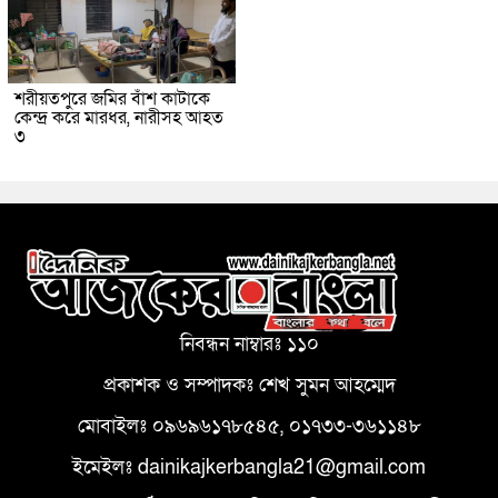
শরীয়তপুরে জমির বাঁশ কাটাকে
কেন্দ্র করে মারধর, নারীসহ আহত
৩
নিবন্ধন নাম্বারঃ ১১০
প্রকাশক ও সম্পাদকঃ শেখ সুমন আহম্মেদ
মোবাইলঃ ০৯৬৯৬১৭৮৫৪৫, ০১৭৩৩-৩৬১১৪৮
ইমেইলঃ dainikajkerbangla21@gmail.com