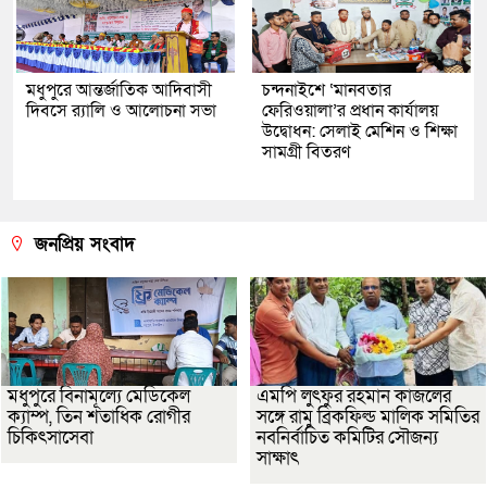
মধুপুরে আন্তর্জাতিক আদিবাসী
চন্দনাইশে ‘মানবতার
দিবসে র‍্যালি ও আলোচনা সভা
ফেরিওয়ালা’র প্রধান কার্যালয়
উদ্বোধন: সেলাই মেশিন ও শিক্ষা
সামগ্রী বিতরণ
জনপ্রিয় সংবাদ
মধুপুরে বিনামূল্যে মেডিকেল
এমপি লুৎফুর রহমান কাজলের
ক্যাম্প, তিন শতাধিক রোগীর
সঙ্গে রামু ব্রিকফিল্ড মালিক সমিতির
চিকিৎসাসেবা
নবনির্বাচিত কমিটির সৌজন্য
সাক্ষাৎ