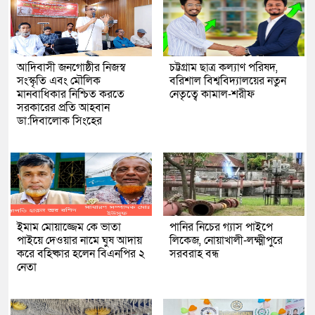
আদিবাসী জনগোষ্ঠীর নিজস্ব
চট্টগ্রাম ছাত্র কল্যাণ পরিষদ,
সংস্কৃতি এবং মৌলিক
বরিশাল বিশ্ববিদ্যালয়ের নতুন
মানবাধিকার নিশ্চিত করতে
নেতৃত্বে কামাল-শরীফ
সরকারের প্রতি আহবান
ডা:দিবালোক সিংহের
ইমাম মোয়াজ্জেম কে ভাতা
পানির নিচের গ্যাস পাইপে
পাইয়ে দেওয়ার নামে ঘুষ আদায়
লিকেজ, নোয়াখালী-লক্ষ্মীপুরে
করে বহিষ্কার হলেন বিএনপির ২
সরবরাহ বন্ধ
নেতা