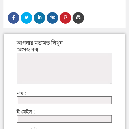
আপনার মতামত লিখুন
মেসেজ বক্স
নাম :
ই-মেইল :