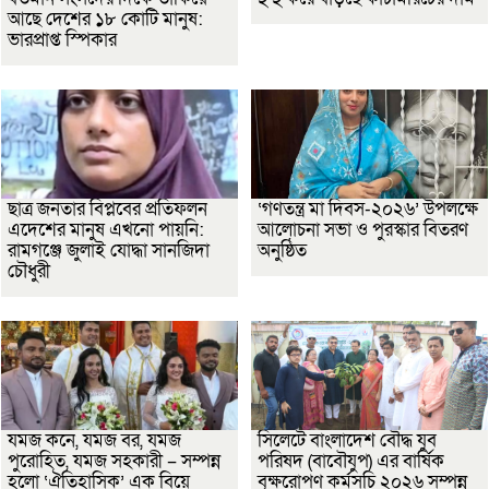
আছে দেশের ১৮ কোটি মানুষ:
ভারপ্রাপ্ত স্পিকার
ছাত্র জনতার বিপ্লবের প্রতিফলন
‘গণতন্ত্র মা দিবস-২০২৬’ উপলক্ষে
এদেশের মানুষ এখনো পায়নি:
আলোচনা সভা ও পুরস্কার বিতরণ
রামগঞ্জে জুলাই যোদ্ধা সানজিদা
অনুষ্ঠিত
চৌধুরী
যমজ কনে, যমজ বর, যমজ
সিলেটে বাংলাদেশ বৌদ্ধ যুব
পুরোহিত, যমজ সহকারী – সম্পন্ন
পরিষদ (বাবৌযুপ) এর বার্ষিক
হলো ‘ঐতিহাসিক’ এক বিয়ে
বৃক্ষরোপণ কর্মসূচি ২০২৬ সম্পন্ন