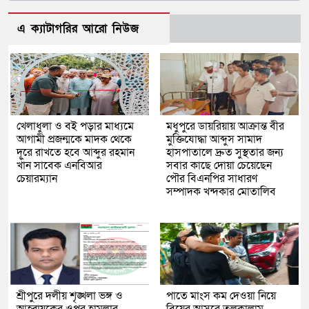
এ ক্যাটাগরির আরো নিউজ
খেলাধুলা ও বই পড়ার মাধ্যমে
মধুপুরে ডায়রিয়ায় আক্রান্ত বীর
আগামী প্রজন্মকে মাদক থেকে
মুক্তিযোদ্ধা আব্দুস সামাদ
দূরে রাখতে হবে আব্দুর রহমান
হাসপাতালে দ্রুত সুস্থতার জন্য
খাঁন সাবেক এনবিআর
সবার কাছে দোয়া চেয়েছেন
চেয়ারম্যান
পৌর বিএনপির সাধারণ
সম্পাদক খন্দকার মোতালিব
শ্রীপুরে দলীয় শৃঙ্খলা ভঙ্গ ও
পাতে মাংস কম দেওয়া নিয়ে