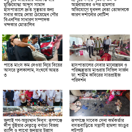
মুক্তিযোদ্ধা আব্দুস সামাদ
আহ্বায়কের ওপর হামলার
হাসপাতালে দ্রুত সুস্থতার জন্য
অভিযোগে যুবদল নেতা তোফানকে
সবার কাছে দোয়া চেয়েছেন পৌর
কারণ দর্শানোর নোটিশ
বিএনপির সাধারণ সম্পাদক
খন্দকার মোতালিব
পাতে মাংস কম দেওয়া নিয়ে বিয়ের
হাসপাতালের সেবার মানোন্নয়ন ও
আসরে তুলকালাম, সংঘর্ষে আহত
পরিচ্ছন্নতায় মাগুরায় সিভিল সার্জন
৩
ডা. শামীম কবিরের সারপ্রাইজ
পরিদর্শন
জুলাই গণ-অভ্যুত্থান দিবস: রূপগঞ্জে
রূপগঞ্জে সাবেক সেনা কর্মকর্তার
দীপু ভূঁইয়ার নেতৃত্বে বর্ণাঢ্য বিজয়
বসতবাড়িতে সন্ত্রাসী হামলা ভাংচুর
র‌্যালি ও লাখো জনতার উল্লাস
লুটপাট