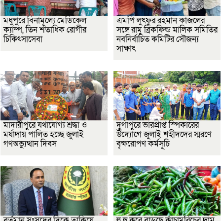
মধুপুরে বিনামূল্যে মেডিকেল
এমপি লুৎফুর রহমান কাজলের
ক্যাম্প, তিন শতাধিক রোগীর
সঙ্গে রামু ব্রিকফিল্ড মালিক সমিতির
চিকিৎসাসেবা
নবনির্বাচিত কমিটির সৌজন্য
সাক্ষাৎ
মাদারীপুরে যথাযোগ্য শ্রদ্ধা ও
দুর্গাপুরে ভারপ্রাপ্ত স্পিকারের
মর্যাদায় পালিত হচ্ছে জুলাই
উদ্যোগে জুলাই শহীদদের স্মরণে
গণঅভ্যুত্থান দিবস
বৃক্ষরোপণ কর্মসূচি
বর্তমান সংসদের দিকে তাকিয়ে
হু হু করে বাড়ছে কাঁচামরিচের দাম