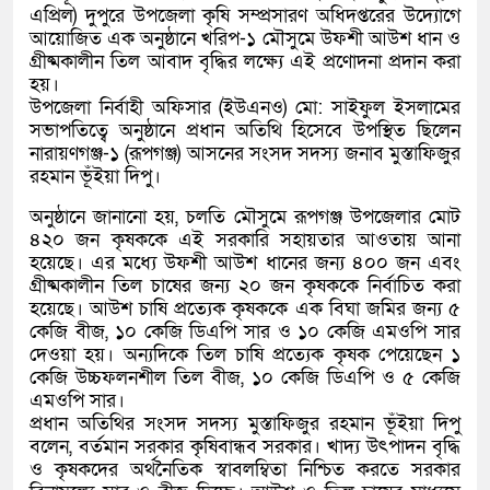
এপ্রিল) দুপুরে উপজেলা কৃষি সম্প্রসারণ অধিদপ্তরের উদ্যোগে
আয়োজিত এক অনুষ্ঠানে খরিপ-১ মৌসুমে উফশী আউশ ধান ও
গ্রীষ্মকালীন তিল আবাদ বৃদ্ধির লক্ষ্যে এই প্রণোদনা প্রদান করা
হয়।
উপজেলা নির্বাহী অফিসার (ইউএনও) মো: সাইফুল ইসলামের
সভাপতিত্বে অনুষ্ঠানে প্রধান অতিথি হিসেবে উপস্থিত ছিলেন
নারায়ণগঞ্জ-১ (রূপগঞ্জ) আসনের সংসদ সদস্য জনাব মুস্তাফিজুর
রহমান ভূঁইয়া দিপু।
অনুষ্ঠানে জানানো হয়, চলতি মৌসুমে রূপগঞ্জ উপজেলার মোট
৪২০ জন কৃষককে এই সরকারি সহায়তার আওতায় আনা
হয়েছে। এর মধ্যে উফশী আউশ ধানের জন্য ৪০০ জন এবং
গ্রীষ্মকালীন তিল চাষের জন্য ২০ জন কৃষককে নির্বাচিত করা
হয়েছে। আউশ চাষি প্রত্যেক কৃষককে এক বিঘা জমির জন্য ৫
কেজি বীজ, ১০ কেজি ডিএপি সার ও ১০ কেজি এমওপি সার
দেওয়া হয়। অন্যদিকে তিল চাষি প্রত্যেক কৃষক পেয়েছেন ১
কেজি উচ্চফলনশীল তিল বীজ, ১০ কেজি ডিএপি ও ৫ কেজি
এমওপি সার।
প্রধান অতিথির সংসদ সদস্য মুস্তাফিজুর রহমান ভূঁইয়া দিপু
বলেন, বর্তমান সরকার কৃষিবান্ধব সরকার। খাদ্য উৎপাদন বৃদ্ধি
ও কৃষকদের অর্থনৈতিক স্বাবলম্বিতা নিশ্চিত করতে সরকার