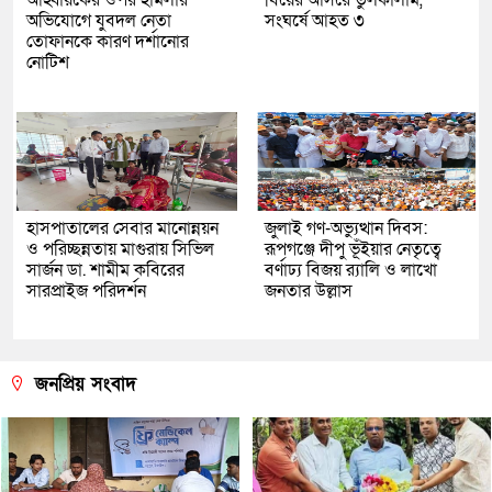
আহ্বায়কের ওপর হামলার
বিয়ের আসরে তুলকালাম,
অভিযোগে যুবদল নেতা
সংঘর্ষে আহত ৩
তোফানকে কারণ দর্শানোর
নোটিশ
হাসপাতালের সেবার মানোন্নয়ন
জুলাই গণ-অভ্যুত্থান দিবস:
ও পরিচ্ছন্নতায় মাগুরায় সিভিল
রূপগঞ্জে দীপু ভূঁইয়ার নেতৃত্বে
সার্জন ডা. শামীম কবিরের
বর্ণাঢ্য বিজয় র‌্যালি ও লাখো
সারপ্রাইজ পরিদর্শন
জনতার উল্লাস
জনপ্রিয় সংবাদ