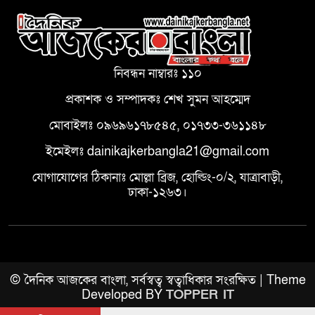
নিবন্ধন নাম্বারঃ ১১০
প্রকাশক ও সম্পাদকঃ শেখ সুমন আহম্মেদ
মোবাইলঃ ০৯৬৯৬১৭৮৫৪৫, ০১৭৩৩-৩৬১১৪৮
ইমেইলঃ dainikajkerbangla21@gmail.com
যোগাযোগের ঠিকানাঃ মোল্লা ব্রিজ, হোল্ডিং-০/২, যাত্রাবাড়ী,
ঢাকা-১২৬৩।
© দৈনিক আজকের বাংলা, সর্বস্বত্ব স্বত্বাধিকার সংরক্ষিত | Theme
Developed BY
TOPPER IT