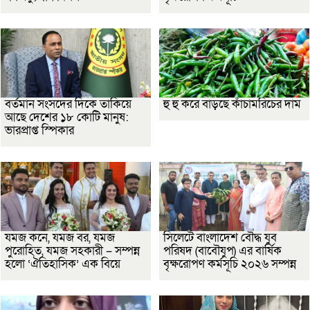
বর্তমান সংসদের দিকে তাকিয়ে
হু হু করে বাড়ছে কাঁচামরিচের দাম
আছে দেশের ১৮ কোটি মানুষ:
ভারপ্রাপ্ত স্পিকার
যমজ কনে, যমজ বর, যমজ
সিলেটে বাংলাদেশ বৌদ্ধ যুব
পুরোহিত, যমজ সহকারী – সম্পন্ন
পরিষদ (বাবৌযুপ) এর বার্ষিক
হলো ‘ঐতিহাসিক’ এক বিয়ে
বৃক্ষরোপণ কর্মসূচি ২০২৬ সম্পন্ন