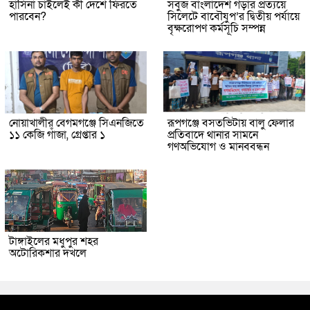
হাসিনা চাইলেই কী দেশে ফিরতে
সবুজ বাংলাদেশ গড়ার প্রত্যয়ে
পারবেন?
সিলেটে বাবৌযুপ’র দ্বিতীয় পর্যায়ে
বৃক্ষরোপণ কর্মসূচি সম্পন্ন
নোয়াখালীর বেগমগঞ্জে সিএনজিতে
রূপগঞ্জে বসতভিটায় বালু ফেলার
১১ কেজি গাঁজা, গ্রেপ্তার ১
প্রতিবাদে থানার সামনে
গণঅভিযোগ ও মানববন্ধন
টাঙ্গাইলের মধুপুর শহর
অটোরিকশার দখলে