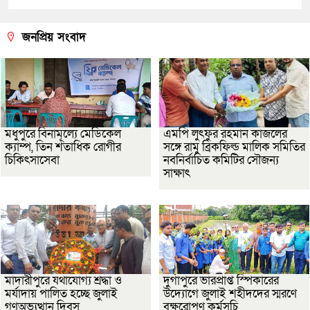
জনপ্রিয় সংবাদ
মধুপুরে বিনামূল্যে মেডিকেল
এমপি লুৎফুর রহমান কাজলের
ক্যাম্প, তিন শতাধিক রোগীর
সঙ্গে রামু ব্রিকফিল্ড মালিক সমিতির
চিকিৎসাসেবা
নবনির্বাচিত কমিটির সৌজন্য
সাক্ষাৎ
মাদারীপুরে যথাযোগ্য শ্রদ্ধা ও
দুর্গাপুরে ভারপ্রাপ্ত স্পিকারের
মর্যাদায় পালিত হচ্ছে জুলাই
উদ্যোগে জুলাই শহীদদের স্মরণে
গণঅভ্যুত্থান দিবস
বৃক্ষরোপণ কর্মসূচি