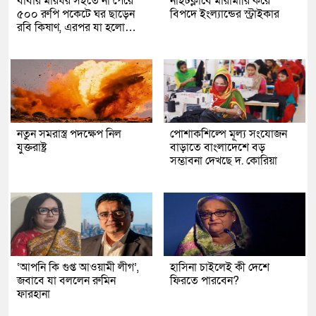
বাবার মারধর সইতে না পেরে
নাইটক্লাবে মারামারি করে
৫০০ রুপি পকেটে ঘর ছাড়েন
বিপদে ইংল্যান্ডের স্ট্রাইকার
রবি কিষাণ, এরপর যা হলো…
নতুন সমরাস্ত্র পদক্ষেপ নিল
পোশাকশিল্পে মূল্য সংযোজন
যুক্তরাষ্ট্র
বাড়াতে বাংলাদেশে বড়
সম্ভাবনা দেখছে দ. কোরিয়া
‘আপনি কি গুপ্ত আওয়ামী লীগ’,
হাসিনা চাইলেই কী দেশে
জবাবে যা বললেন রুমিন
ফিরতে পারবেন?
ফারহানা