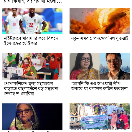
রবি কিষাণ, এরপর যা হলো…
নাইটক্লাবে মারামারি করে বিপদে
নতুন সমরাস্ত্র পদক্ষেপ নিল যুক্তরাষ্ট্র
ইংল্যান্ডের স্ট্রাইকার
পোশাকশিল্পে মূল্য সংযোজন
‘আপনি কি গুপ্ত আওয়ামী লীগ’,
বাড়াতে বাংলাদেশে বড় সম্ভাবনা
জবাবে যা বললেন রুমিন ফারহানা
দেখছে দ. কোরিয়া