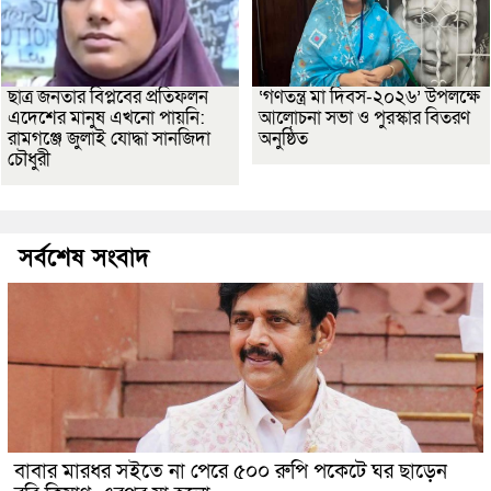
ছাত্র জনতার বিপ্লবের প্রতিফলন
‘গণতন্ত্র মা দিবস-২০২৬’ উপলক্ষে
এদেশের মানুষ এখনো পায়নি:
আলোচনা সভা ও পুরস্কার বিতরণ
রামগঞ্জে জুলাই যোদ্ধা সানজিদা
অনুষ্ঠিত
চৌধুরী
সর্বশেষ সংবাদ
বাবার মারধর সইতে না পেরে ৫০০ রুপি পকেটে ঘর ছাড়েন