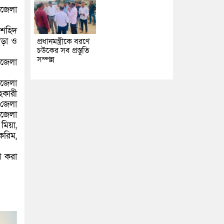
পজেলা
 শহিদ
রীড়া ও
প্রধানমন্ত্রীকে বরণে
চউকের সব প্রস্তুতি
সম্পন্ন
পজেলা
পজেলা
হকারী
 জেলা
পজেলা
 মিয়া,
করিম,
ণ করা