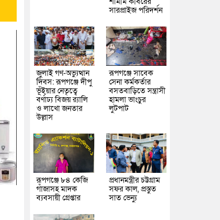
শামীম কবিরের
সারপ্রাইজ পরিদর্শন
জুলাই গণ-অভ্যুত্থান
রূপগঞ্জে সাবেক
দিবস: রূপগঞ্জে দীপু
সেনা কর্মকর্তার
ভূঁইয়ার নেতৃত্বে
বসতবাড়িতে সন্ত্রাসী
বর্ণাঢ্য বিজয় র‌্যালি
হামলা ভাংচুর
ও লাখো জনতার
লুটপাট
উল্লাস
রূপগঞ্জে ৮৪ কেজি
প্রধানমন্ত্রীর চট্টগ্রাম
গাঁজাসহ মাদক
সফর কাল, প্রস্তুত
ব্যবসায়ী গ্রেপ্তার
সাত ভেন্যু