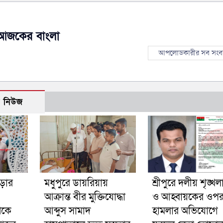
আজকের বাংলা
আপলোডকারীর সব সংব
ো নিউজ
ড়ার
মধুপুরে ডায়রিয়ায়
শ্রীপুরে দলীয় শৃঙ্খলা
আক্রান্ত বীর মুক্তিযোদ্ধা
ও আহ্বায়কের ওপ
েকে
আব্দুস সামাদ
হামলার অভিযোগে