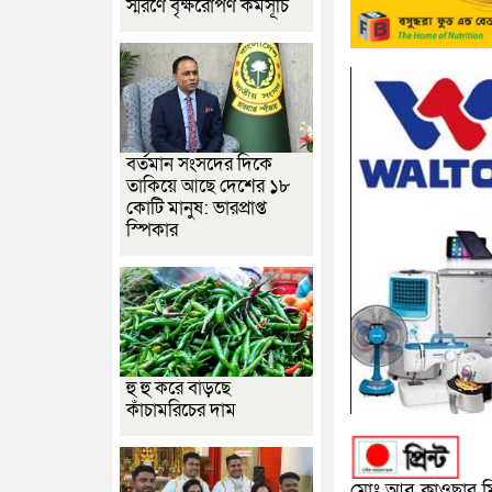
স্মরণে বৃক্ষরোপণ কর্মসূচি
বর্তমান সংসদের দিকে
তাকিয়ে আছে দেশের ১৮
কোটি মানুষ: ভারপ্রাপ্ত
স্পিকার
হু হু করে বাড়ছে
কাঁচামরিচের দাম
মোঃ আবু কাওছার মিঠু