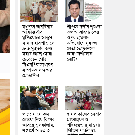
মধুপুরে ডায়রিয়ায়
শ্রীপুরে দলীয় শৃঙ্খলা
আক্রান্ত বীর
ভঙ্গ ও আহ্বায়কের
মুক্তিযোদ্ধা আব্দুস
ওপর হামলার
সামাদ হাসপাতালে
অভিযোগে যুবদল
দ্রুত সুস্থতার জন্য
নেতা তোফানকে
সবার কাছে দোয়া
কারণ দর্শানোর
চেয়েছেন পৌর
নোটিশ
বিএনপির সাধারণ
সম্পাদক খন্দকার
মোতালিব
পাতে মাংস কম
হাসপাতালের সেবার
দেওয়া নিয়ে বিয়ের
মানোন্নয়ন ও
আসরে তুলকালাম,
পরিচ্ছন্নতায় মাগুরায়
সংঘর্ষে আহত ৩
সিভিল সার্জন ডা.