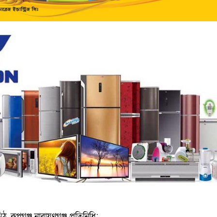
, রূপগঞ্জ নারায়ণগঞ্জ প্রতিনিধি: