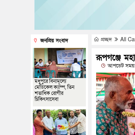
প্রচ্ছদ
All Ca
জনপ্রিয় সংবাদ
রূপগঞ্জে ম
আপডেট সময় 
মধুপুরে বিনামূল্যে
মেডিকেল ক্যাম্প, তিন
শতাধিক রোগীর
চিকিৎসাসেবা