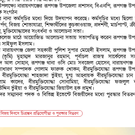
লক্ষ্যে নারায়ণগঞ্জের রূপগঞ্জ উপজেলা প্রশাসন, বিএনপি, রূপগঞ্জ উ
িক সংগঠন
ার নানা কর্মসূচির মধ্যে দিয়ে উদযাপন করেছে। কর্মসূচির মধ্যে ছিলো
্পণ, বিজয় শোভাযাত্রা, শিক্ষার্থীদের কুচকাওয়াজ, প্রদর্শণী, মার্চপাস্ট, ক্
িতা, মুক্তিযোদ্ধাদের সংবর্ধনা ও আলোচনা সভা।
 কলেজ মাঠে আয়োজিত আলোচনা সভায় সভাপতিত্ব করেন রূপগঞ্জ উ
োঃ সাইফুল ইসলাম।
ন নারায়ণগঞ্জ জেলা সহকারী পুলিশ সুপার মেহেদী ইসলাম, রূপগঞ্জ উ
ভূমি) মুহাম্মদ মারজানুর রহমান, পূর্বাচল রাজস্ব সার্কেলের স
িদ আল সোহান, রূপগঞ্জ থানা ওসি মোঃ সবজেল হোসেন, নারায়ণগঞ্জ
ধারণ সম্পাদক গোলাম ফারুক খোকন, বীরমুক্তিযোদ্ধা রূপগঞ্জ উ
ার বীরমুক্তিযোদ্ধা শাহজাদা ভুঁইয়া, যুগ্ম আহ্বায়ক বীরমুক্তিযোদ্ধা চান
োলাম কাদের, বীরমুক্তিযোদ্ধা সোনামিয়া, বীরমুক্তিযোদ্ধা ফজলুল 
উদ্দিন ভুঁইয়া ও বীরমুক্তিযোদ্ধা জিয়াউল হক প্রমুখ।
াদের সম্মাননা পদক ও বিভিন্ন ইভেন্টে বিজয়ীদের মধ্যে পুরস্কার বিতর
বিজয় দিবসে চিত্রাঙ্কন প্রতিযোগীতা ও পুরষ্কার বিতরণ