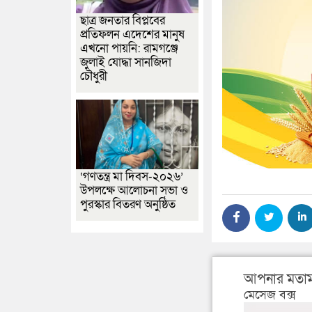
ছাত্র জনতার বিপ্লবের
প্রতিফলন এদেশের মানুষ
এখনো পায়নি: রামগঞ্জে
জুলাই যোদ্ধা সানজিদা
চৌধুরী
‘গণতন্ত্র মা দিবস-২০২৬’
উপলক্ষে আলোচনা সভা ও
পুরস্কার বিতরণ অনুষ্ঠিত
আপনার মতাম
মেসেজ বক্স