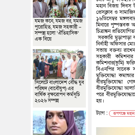
মহান বিজয় দিবস উপ
প্রেসক্লাব ও সামাজ
১৬ডিসেম্বর মঙ্গলব
যমজ কনে, যমজ বর, যমজ
মিনারে পুষ্পস্তবক অর
পুরোহিত, যমজ সহকারী –
চিত্রাঙ্কন প্রতিযোগ
সম্পন্ন হলো ‘ঐতিহাসিক’
সরকারি মুড়াপাড়া
এক বিয়ে
নির্বাহী অফিসার ম
সভায় বক্তব্য রাখে
সহকারী কমিশনার (
কমিশনার(ভূমি) ফর
বিএনপির সাবেক সা
মুক্তিযোদ্ধা কমান্ড
বীরমুক্তিযোদ্ধা গ
সিলেটে বাংলাদেশ বৌদ্ধ যুব
বীরমুক্তিযোদ্ধা আলা
পরিষদ (বাবৌযুপ) এর
পরে বীরমুক্তিযোদ্ধ
বার্ষিক বৃক্ষরোপণ কর্মসূচি
২০২৬ সম্পন্ন
হয়।
ট্যাগ :
রূপগঞ্জে মহান 