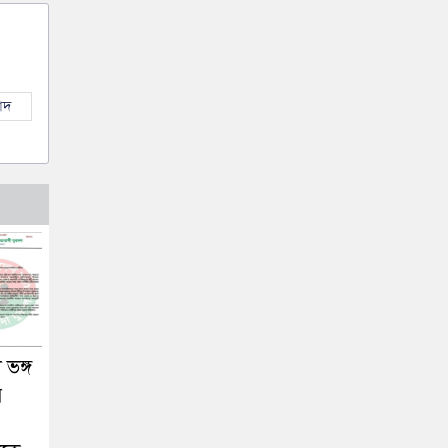
াদ
 ভঙ্গ
র