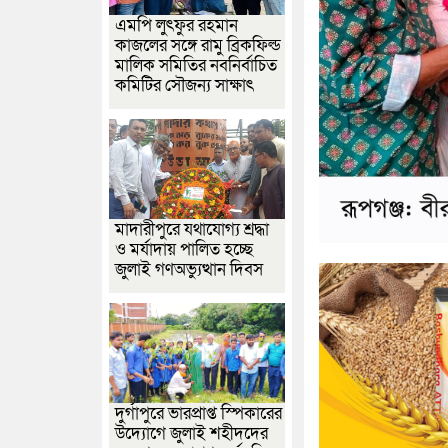
এমপি লুৎফুর রহমান
কাজলের সঙ্গে রামু ব্রিকফিল্ড
মালিক সমিতির নবনির্বাচিত
কমিটির সৌজন্য সাক্ষাৎ
মাদারীপুরে যথাযোগ্য শ্রদ্ধা
ও মর্যাদায় পালিত হচ্ছে
জুলাই গণঅভ্যুত্থান দিবস
দুর্গাপুরে ভারপ্রাপ্ত স্পিকারের
উদ্যোগে জুলাই শহীদদের