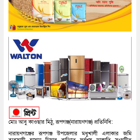
মোঃ আবু কাওছার মিঠু, রূপগঞ্জ(নারায়ণগঞ্জ) প্রতিনিধি:
নারায়ণগঞ্জের রূপগঞ্জ উপজেলার মধুখালী এলাকার জমি