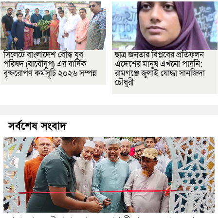
সিলেটে বাংলাদেশ বৌদ্ধ যুব
ছাত্র জনতার বিপ্লবের প্রতিফলন
পরিষদ (বাবৌযুপ) এর বার্ষিক
এদেশের মানুষ এখনো পায়নি:
বৃক্ষরোপণ কর্মসূচি ২০২৬ সম্পন্ন
রামগঞ্জে জুলাই যোদ্ধা সানজিদা
চৌধুরী
সর্বশেষ সংবাদ