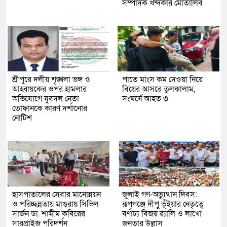
সম্পাদক খন্দকার মোতালিব
শ্রীপুরে দলীয় শৃঙ্খলা ভঙ্গ ও
পাতে মাংস কম দেওয়া নিয়ে
আহ্বায়কের ওপর হামলার
বিয়ের আসরে তুলকালাম,
অভিযোগে যুবদল নেতা
সংঘর্ষে আহত ৩
তোফানকে কারণ দর্শানোর
নোটিশ
হাসপাতালের সেবার মানোন্নয়ন
জুলাই গণ-অভ্যুত্থান দিবস:
ও পরিচ্ছন্নতায় মাগুরায় সিভিল
রূপগঞ্জে দীপু ভূঁইয়ার নেতৃত্বে
সার্জন ডা. শামীম কবিরের
বর্ণাঢ্য বিজয় র‌্যালি ও লাখো
সারপ্রাইজ পরিদর্শন
জনতার উল্লাস