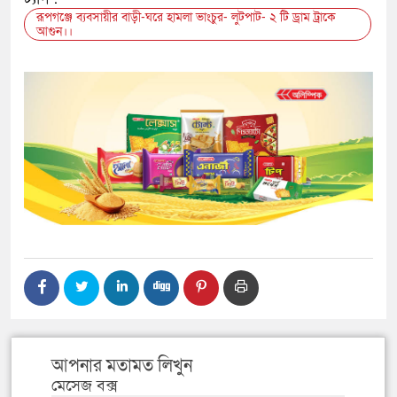
রূপগঞ্জে ব্যবসায়ীর বাড়ী-ঘরে হামলা ভাংচুর- লুটপাট- ২ টি ড্রাম ট্রাকে
আগুন।।
আপনার মতামত লিখুন
মেসেজ বক্স