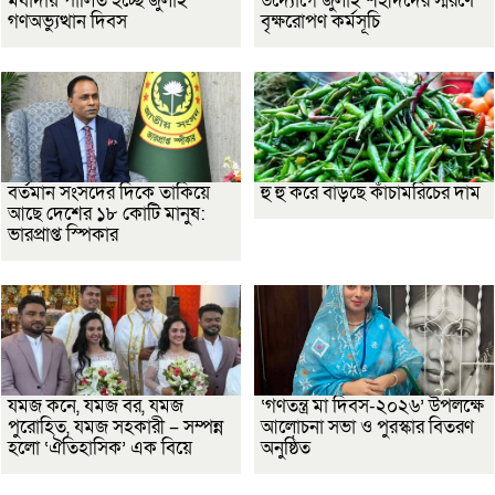
মর্যাদায় পালিত হচ্ছে জুলাই
উদ্যোগে জুলাই শহীদদের স্মরণে
গণঅভ্যুত্থান দিবস
বৃক্ষরোপণ কর্মসূচি
বর্তমান সংসদের দিকে তাকিয়ে
হু হু করে বাড়ছে কাঁচামরিচের দাম
আছে দেশের ১৮ কোটি মানুষ:
ভারপ্রাপ্ত স্পিকার
যমজ কনে, যমজ বর, যমজ
‘গণতন্ত্র মা দিবস-২০২৬’ উপলক্ষে
পুরোহিত, যমজ সহকারী – সম্পন্ন
আলোচনা সভা ও পুরস্কার বিতরণ
হলো ‘ঐতিহাসিক’ এক বিয়ে
অনুষ্ঠিত