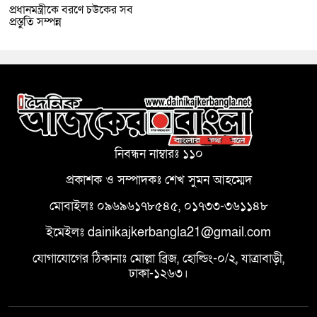
প্রধানমন্ত্রীকে বরণে চউকের সব
প্রস্তুতি সম্পন্ন
নিবন্ধন নাম্বারঃ ১১০
প্রকাশক ও সম্পাদকঃ শেখ সুমন আহম্মেদ
মোবাইলঃ ০৯৬৯৬১৭৮৫৪৫, ০১৭৩৩-৩৬১১৪৮
ইমেইলঃ dainikajkerbangla21@gmail.com
যোগাযোগের ঠিকানাঃ মোল্লা ব্রিজ, হোল্ডিং-০/২, যাত্রাবাড়ী,
ঢাকা-১২৬৩।