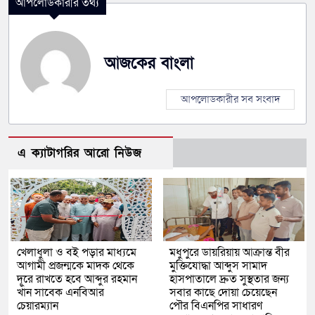
আপলোডকারীর তথ্য
আজকের বাংলা
আপলোডকারীর সব সংবাদ
এ ক্যাটাগরির আরো নিউজ
খেলাধুলা ও বই পড়ার মাধ্যমে
মধুপুরে ডায়রিয়ায় আক্রান্ত বীর
আগামী প্রজন্মকে মাদক থেকে
মুক্তিযোদ্ধা আব্দুস সামাদ
দূরে রাখতে হবে আব্দুর রহমান
হাসপাতালে দ্রুত সুস্থতার জন্য
খাঁন সাবেক এনবিআর
সবার কাছে দোয়া চেয়েছেন
চেয়ারম্যান
পৌর বিএনপির সাধারণ