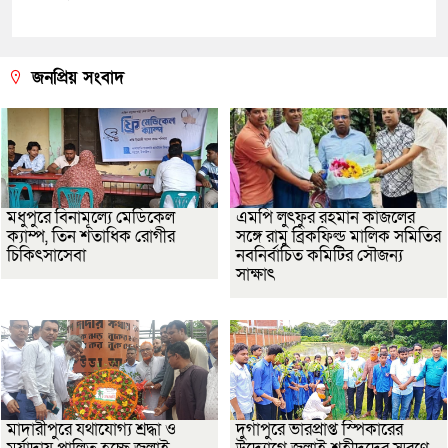
জনপ্রিয় সংবাদ
মধুপুরে বিনামূল্যে মেডিকেল
এমপি লুৎফুর রহমান কাজলের
ক্যাম্প, তিন শতাধিক রোগীর
সঙ্গে রামু ব্রিকফিল্ড মালিক সমিতির
চিকিৎসাসেবা
নবনির্বাচিত কমিটির সৌজন্য
সাক্ষাৎ
মাদারীপুরে যথাযোগ্য শ্রদ্ধা ও
দুর্গাপুরে ভারপ্রাপ্ত স্পিকারের