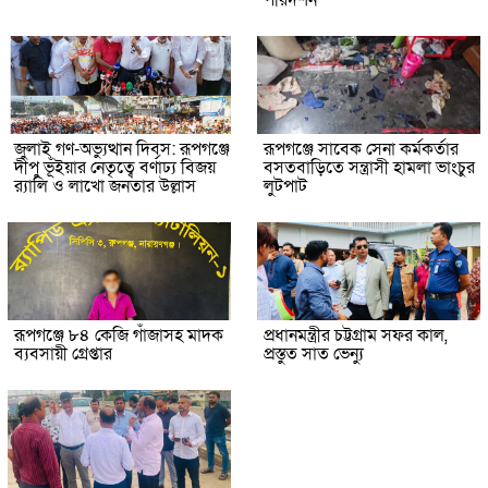
জুলাই গণ-অভ্যুত্থান দিবস: রূপগঞ্জে
রূপগঞ্জে সাবেক সেনা কর্মকর্তার
দীপু ভূঁইয়ার নেতৃত্বে বর্ণাঢ্য বিজয়
বসতবাড়িতে সন্ত্রাসী হামলা ভাংচুর
র‌্যালি ও লাখো জনতার উল্লাস
লুটপাট
রূপগঞ্জে ৮৪ কেজি গাঁজাসহ মাদক
প্রধানমন্ত্রীর চট্টগ্রাম সফর কাল,
ব্যবসায়ী গ্রেপ্তার
প্রস্তুত সাত ভেন্যু