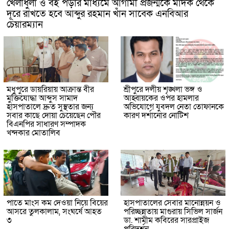
খেলাধুলা ও বই পড়ার মাধ্যমে আগামী প্রজন্মকে মাদক থেকে
দূরে রাখতে হবে আব্দুর রহমান খাঁন সাবেক এনবিআর
চেয়ারম্যান
মধুপুরে ডায়রিয়ায় আক্রান্ত বীর
শ্রীপুরে দলীয় শৃঙ্খলা ভঙ্গ ও
মুক্তিযোদ্ধা আব্দুস সামাদ
আহ্বায়কের ওপর হামলার
হাসপাতালে দ্রুত সুস্থতার জন্য
অভিযোগে যুবদল নেতা তোফানকে
সবার কাছে দোয়া চেয়েছেন পৌর
কারণ দর্শানোর নোটিশ
বিএনপির সাধারণ সম্পাদক
খন্দকার মোতালিব
পাতে মাংস কম দেওয়া নিয়ে বিয়ের
হাসপাতালের সেবার মানোন্নয়ন ও
আসরে তুলকালাম, সংঘর্ষে আহত
পরিচ্ছন্নতায় মাগুরায় সিভিল সার্জন
৩
ডা. শামীম কবিরের সারপ্রাইজ
পরিদর্শন