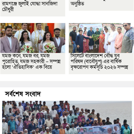
রামগঞ্জে জুলাই যোদ্ধা সানজিদা
অনুষ্ঠিত
চৌধুরী
যমজ কনে, যমজ বর, যমজ
সিলেটে বাংলাদেশ বৌদ্ধ যুব
পুরোহিত, যমজ সহকারী – সম্পন্ন
পরিষদ (বাবৌযুপ) এর বার্ষিক
হলো ‘ঐতিহাসিক’ এক বিয়ে
বৃক্ষরোপণ কর্মসূচি ২০২৬ সম্পন্ন
সর্বশেষ সংবাদ