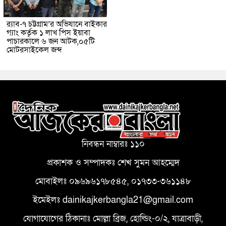
র‌্যাব-৭ চট্টগ্রাম’র অভিযানে বাইকার
গ্যাং কর্তৃক ১ লাখ পিস ইয়াবা
পাচারকালে ৬ জন আটক,০৫টি
মোটরসাইকেল জব্দ
নিবন্ধন নাম্বারঃ ১১০
প্রকাশক ও সম্পাদকঃ শেখ সুমন আহম্মেদ
মোবাইলঃ ০৯৬৯৬১৭৮৫৪৫, ০১৭৩৩-৩৬১১৪৮
ইমেইলঃ dainikajkerbangla21@gmail.com
যোগাযোগের ঠিকানাঃ মোল্লা ব্রিজ, হোল্ডিং-০/২, যাত্রাবাড়ী,