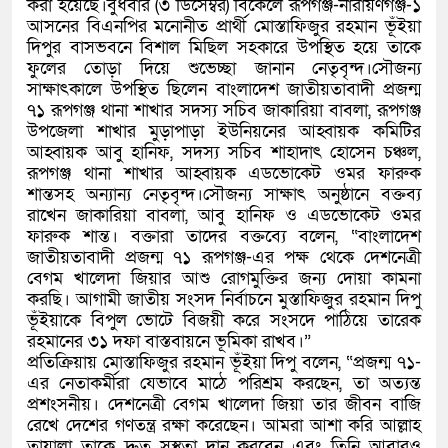
করা হয়েছে।বুধবার (৩ ডিসেম্বর) বিকেলে রূপগঞ্জ-নারায়ণগঞ্জ-১
আসনের বিএনপির মনোনীত প্রার্থী মোস্তাফিজুর রহমান ভূঁইয়া
দিপুর বাসভবনে বিশাল মিছিল সহকারে উপস্থিত হয়ে তাকে
ফুলের তোড়া দিয়ে শুভেচ্ছা জানান নেতৃবৃন্দ।সৌজন্য
সাক্ষাৎকালে উপস্থিত ছিলেন বাংলাদেশ জাতীয়তাবাদী প্রজন্ম
৭১ রূপগঞ্জ থানা শাখার সদস্য সচিব জাকারিয়া বাবলা, রূপগঞ্জ
উপজেলা শাখার মুড়াপাড়া ইউনিয়নের আহ্বায়ক কমিটির
আহ্বায়ক আবু হানিফ, সদস্য সচিব শাহাদাৎ হোসেন চঞ্চল,
রূপগঞ্জ থানা শাখার আহ্বায়ক এডভোকেট ওমর ফারুক
শান্তসহ অন্যান্য নেতৃবৃন্দ।সৌজন্য সাক্ষাৎ অনুষ্ঠানে বক্তব্য
রাখেন জাকারিয়া বাবলা, আবু হানিফ ও এডভোকেট ওমর
ফারুক শান্ত। বক্তারা তাদের বক্তব্যে বলেন, “বাংলাদেশ
জাতীয়তাবাদী প্রজন্ম ৭১ রূপগঞ্জ-এর পক্ষ থেকে দেশনেত্রী
বেগম খালেদা জিয়ার আশু রোগমুক্তির জন্য দোয়া কামনা
করছি। আগামী জাতীয় সংসদ নির্বাচনে মুস্তাফিজুর রহমান দিপু
ভূঁইয়াকে বিপুল ভোটে বিজয়ী করে সংসদে পাঠিয়ে তারেক
রহমানের ৩১ দফা বাস্তবায়নে ভূমিকা রাখব।”
প্রতিক্রিয়ায় মোস্তাফিজুর রহমান ভূঁইয়া দিপু বলেন, “প্রজন্ম ৭১-
এর নেতাকর্মীরা যেভাবে মাঠে পরিশ্রম করছেন, তা অত্যন্ত
প্রশংসনীয়। দেশনেত্রী বেগম খালেদা জিয়া তার জীবন বাজি
রেখে দেশের গণতন্ত্র রক্ষা করেছেন। আমরা আশা করি আল্লাহ
তায়ালা তাকে দ্রুত সুস্থতা দান করবেন এবং তিনি আবারও