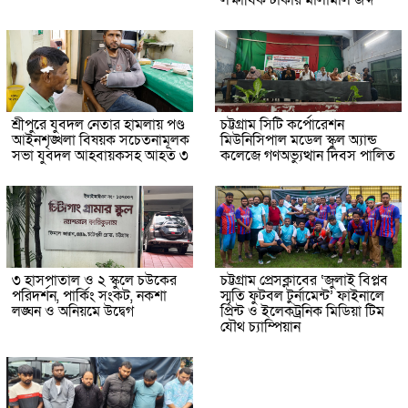
শ্রীপুরে যুবদল নেতার হামলায় পণ্ড
চট্টগ্রাম সিটি কর্পোরেশন
আইনশৃঙ্খলা বিষয়ক সচেতনামূলক
মিউনিসিপাল মডেল স্কুল অ্যান্ড
সভা যুবদল আহবায়কসহ আহত ৩
কলেজে গণঅভ্যুত্থান দিবস পালিত
৩ হাসপাতাল ও ২ স্কুলে চউকের
চট্টগ্রাম প্রেসক্লাবের ‘জুলাই বিপ্লব
পরিদর্শন, পার্কিং সংকট, নকশা
স্মৃতি ফুটবল টুর্নামেন্ট’ ফাইনালে
লঙ্ঘন ও অনিয়মে উদ্বেগ
প্রিন্ট ও ইলেকট্রনিক মিডিয়া টিম
যৌথ চ্যাম্পিয়ান