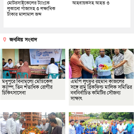
মোটরসাইকেলের ট্যাংকে
আহবায়কসহ আহত ৩
লুকানো গাঁজাসহ ৩ লক্ষাধিক
টাকার মালামাল জব্দ
জনপ্রিয় সংবাদ
মধুপুরে বিনামূল্যে মেডিকেল
এমপি লুৎফুর রহমান কাজলের
ক্যাম্প, তিন শতাধিক রোগীর
সঙ্গে রামু ব্রিকফিল্ড মালিক সমিতির
চিকিৎসাসেবা
নবনির্বাচিত কমিটির সৌজন্য
সাক্ষাৎ