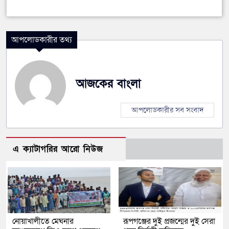
আপলোডকারীর তথ্য
আজকের বাংলা
আপলোডকারীর সব সংবাদ
এ ক্যাটাগরির আরো নিউজ
নোয়াখালীতে মেঘনার
রূপগঞ্জের দুই প্রজন্মের দুই সেরা