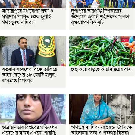
মাদারীপুরে যথাযোগ্য শ্রদ্ধা ও
দুর্গাপুরে ভারপ্রাপ্ত স্পিকারের
মর্যাদায় পালিত হচ্ছে জুলাই
উদ্যোগে জুলাই শহীদদের স্মরণে
গণঅভ্যুত্থান দিবস
বৃক্ষরোপণ কর্মসূচি
বর্তমান সংসদের দিকে তাকিয়ে
হু হু করে বাড়ছে কাঁচামরিচের দাম
আছে দেশের ১৮ কোটি মানুষ:
ভারপ্রাপ্ত স্পিকার
ছাত্র জনতার বিপ্লবের প্রতিফলন
‘গণতন্ত্র মা দিবস-২০২৬’ উপলক্ষে
এদেশের মানুষ এখনো পায়নি:
আলোচনা সভা ও পুরস্কার বিতরণ