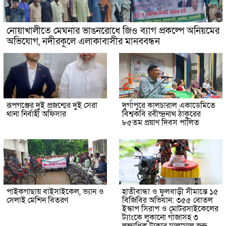
নোয়াখালীতে মেঘনার ভাঙনরোধে জিও ব্যাগ প্রকল্পে অনিয়মের
অভিযোগ, নদীরকূলে এলাকাবাসীর মানববন্ধন
রূপগঞ্জের দুই প্রজন্মের দুই সেরা
দুর্গাপুরে কালচারাল একাডেমিতে
থানা নির্বাহী অফিসার
বিশ্বকবি রবীন্দ্রনাথ ঠাকুরের
৮৫তম প্রয়াণ দিবস পালিত
পাইকগাছায় বাইসাইকেল, ভ্যান ও
হাতীবান্ধা ও ফুলবাড়ী সীমান্তে ১৫
সেলাই মেশিন বিতরণ
বিজিবির অভিযান: ৩৫৫ বোতল
ইস্কাপ সিরাপ ও মোটরসাইকেলের
ট্যাংকে লুকানো গাঁজাসহ ৩
লক্ষাধিক টাকার মালামাল জব্দ