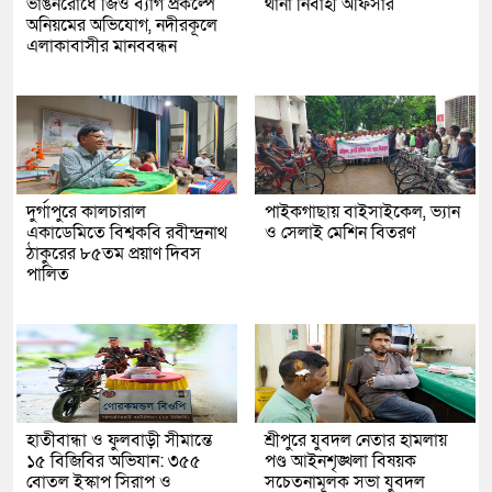
ভাঙনরোধে জিও ব্যাগ প্রকল্পে
থানা নির্বাহী অফিসার
অনিয়মের অভিযোগ, নদীরকূলে
এলাকাবাসীর মানববন্ধন
দুর্গাপুরে কালচারাল
পাইকগাছায় বাইসাইকেল, ভ্যান
একাডেমিতে বিশ্বকবি রবীন্দ্রনাথ
ও সেলাই মেশিন বিতরণ
ঠাকুরের ৮৫তম প্রয়াণ দিবস
পালিত
হাতীবান্ধা ও ফুলবাড়ী সীমান্তে
শ্রীপুরে যুবদল নেতার হামলায়
১৫ বিজিবির অভিযান: ৩৫৫
পণ্ড আইনশৃঙ্খলা বিষয়ক
বোতল ইস্কাপ সিরাপ ও
সচেতনামূলক সভা যুবদল