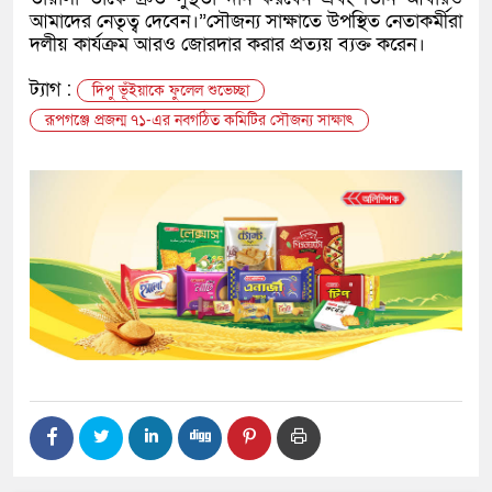
আমাদের নেতৃত্ব দেবেন।”সৌজন্য সাক্ষাতে উপস্থিত নেতাকর্মীরা
দলীয় কার্যক্রম আরও জোরদার করার প্রত্যয় ব্যক্ত করেন।
ট্যাগ :
দিপু ভূঁইয়াকে ফুলেল শুভেচ্ছা
রূপগঞ্জে প্রজন্ম ৭১-এর নবগঠিত কমিটির সৌজন্য সাক্ষাৎ