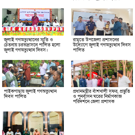
জুলাই গণঅভ্যুত্থানের স্মৃতি ও
রামুতে উপজেলা প্রশাসনের
চেতনায় চরভদ্রাসনে পালিত হলো
উদ্যোগে জুলাই গণঅভ্যুত্থান দিবস
জুলাই গণঅভ্যুত্থান দিবস।
পালিত
পাইকগাছায় জুলাই গণঅভ্যুত্থান
প্রধানমন্ত্রীর বাঁশখালী সফর, প্রস্তুতি
দিবস পালিত
ও পুনর্বাসন ঘরের নির্মাণকাজ
পরিদর্শনে জেলা প্রশাসক