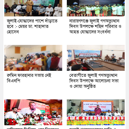
জুলাই-যোদ্ধাদের পাশে দাঁড়াতে
নারায়ণগঞ্জে জুলাই গণঅভ্যুত্থান
হবে :- মেয়র ডা. শাহাদাত
দিবস উপলক্ষে শহিদ পরিবার ও
হোসেন
আহত যোদ্ধাদের সংবর্ধনা
রুমিন ফারহানার সভায় নেই
বেতাগীতে জুলাই গণঅভ্যুত্থান
বিএনপি
দিবস উপলক্ষে আলোচনা সভা
ও দোয়া অনুষ্ঠিত