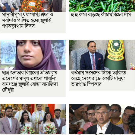
মাদারীপুরে যথাযোগ্য শ্রদ্ধা ও
হু হু করে বাড়ছে কাঁচামরিচের দাম
মর্যাদায় পালিত হচ্ছে জুলাই
গণঅভ্যুত্থান দিবস
ছাত্র জনতার বিপ্লবের প্রতিফলন
বর্তমান সংসদের দিকে তাকিয়ে
এদেশের মানুষ এখনো পায়নি:
আছে দেশের ১৮ কোটি মানুষ:
রামগঞ্জে জুলাই যোদ্ধা সানজিদা
ভারপ্রাপ্ত স্পিকার
চৌধুরী