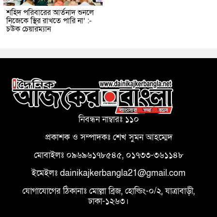
শহিদ পরিবারের আর্তনাদ শুনলে
নিজেকে স্থির রাখতে পারি না’ :-
চউক চেয়ারম্যান
নিবন্ধন নাম্বারঃ ১১০
প্রকাশক ও সম্পাদকঃ শেখ সুমন আহম্মেদ
মোবাইলঃ ০৯৬৯৬১৭৮৫৪৫, ০১৭৩৩-৩৬১১৪৮
ইমেইলঃ dainikajkerbangla21@gmail.com
যোগাযোগের ঠিকানাঃ মোল্লা ব্রিজ, হোল্ডিং-০/২, যাত্রাবাড়ী,
ঢাকা-১২৬৩।