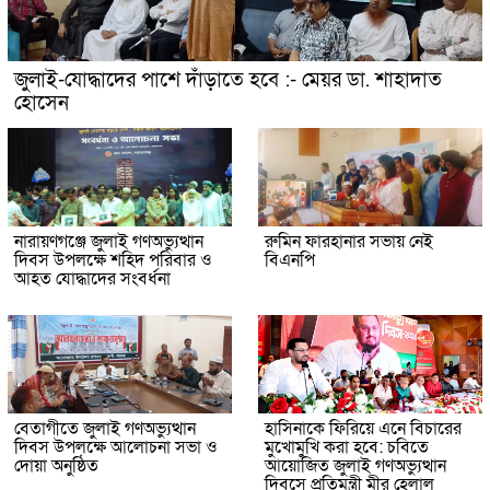
জুলাই-যোদ্ধাদের পাশে দাঁড়াতে হবে :- মেয়র ডা. শাহাদাত
হোসেন
নারায়ণগঞ্জে জুলাই গণঅভ্যুত্থান
রুমিন ফারহানার সভায় নেই
দিবস উপলক্ষে শহিদ পরিবার ও
বিএনপি
আহত যোদ্ধাদের সংবর্ধনা
বেতাগীতে জুলাই গণঅভ্যুত্থান
হাসিনাকে ফিরিয়ে এনে বিচারের
দিবস উপলক্ষে আলোচনা সভা ও
মুখোমুখি করা হবে: চবিতে
দোয়া অনুষ্ঠিত
আয়োজিত জুলাই গণঅভ্যুত্থান
দিবসে প্রতিমন্ত্রী মীর হেলাল