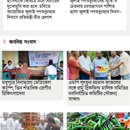
হাসিনাকে ফিরিয়ে এনে বিচারের
জুলাই গণঅভ্যুত্থানের স্মৃতি ও
মুখোমুখি করা হবে: চবিতে
চেতনায় চরভদ্রাসনে পালিত
আয়োজিত জুলাই গণঅভ্যুত্থান
হলো জুলাই গণঅভ্যুত্থান দিবস।
দিবসে প্রতিমন্ত্রী মীর হেলাল
জনপ্রিয় সংবাদ
মধুপুরে বিনামূল্যে মেডিকেল
এমপি লুৎফুর রহমান কাজলের
ক্যাম্প, তিন শতাধিক রোগীর
সঙ্গে রামু ব্রিকফিল্ড মালিক সমিতির
চিকিৎসাসেবা
নবনির্বাচিত কমিটির সৌজন্য
সাক্ষাৎ