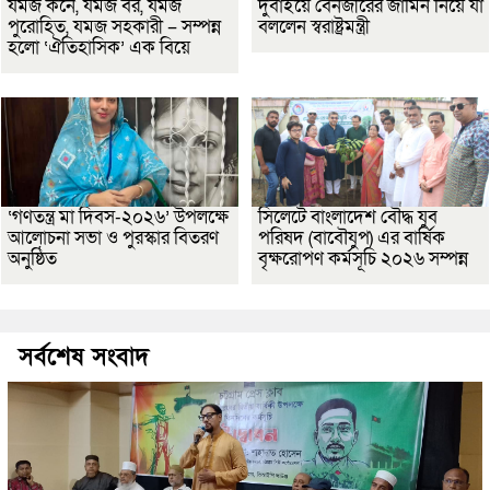
যমজ কনে, যমজ বর, যমজ
দুবাইয়ে বেনজীরের জামিন নিয়ে যা
পুরোহিত, যমজ সহকারী – সম্পন্ন
বললেন স্বরাষ্ট্রমন্ত্রী
হলো ‘ঐতিহাসিক’ এক বিয়ে
‘গণতন্ত্র মা দিবস-২০২৬’ উপলক্ষে
সিলেটে বাংলাদেশ বৌদ্ধ যুব
আলোচনা সভা ও পুরস্কার বিতরণ
পরিষদ (বাবৌযুপ) এর বার্ষিক
অনুষ্ঠিত
বৃক্ষরোপণ কর্মসূচি ২০২৬ সম্পন্ন
সর্বশেষ সংবাদ