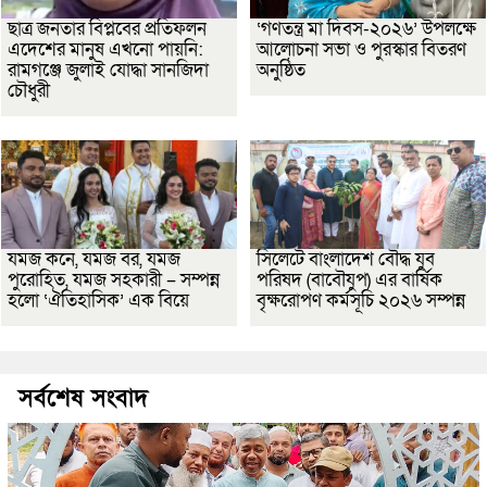
ছাত্র জনতার বিপ্লবের প্রতিফলন
‘গণতন্ত্র মা দিবস-২০২৬’ উপলক্ষে
এদেশের মানুষ এখনো পায়নি:
আলোচনা সভা ও পুরস্কার বিতরণ
রামগঞ্জে জুলাই যোদ্ধা সানজিদা
অনুষ্ঠিত
চৌধুরী
যমজ কনে, যমজ বর, যমজ
সিলেটে বাংলাদেশ বৌদ্ধ যুব
পুরোহিত, যমজ সহকারী – সম্পন্ন
পরিষদ (বাবৌযুপ) এর বার্ষিক
হলো ‘ঐতিহাসিক’ এক বিয়ে
বৃক্ষরোপণ কর্মসূচি ২০২৬ সম্পন্ন
সর্বশেষ সংবাদ