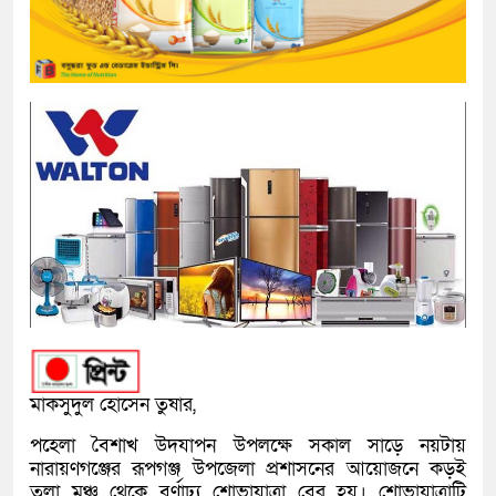
মাকসুদুল হোসেন তুষার,
পহেলা বৈশাখ উদযাপন উপলক্ষে সকাল সাড়ে নয়টায়
নারায়ণগঞ্জের রূপগঞ্জ উপজেলা প্রশাসনের আয়োজনে কড়ই
তলা মঞ্চ থেকে বর্ণাঢ্য শোভাযাত্রা বের হয়। শোভাযাত্রাটি