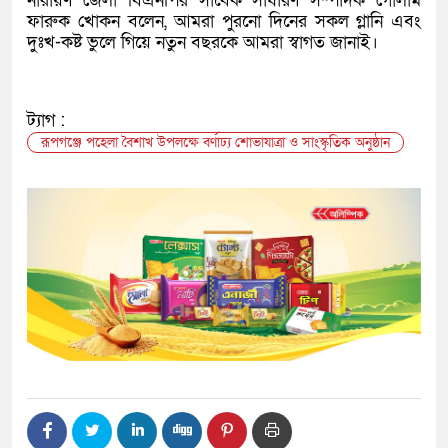
নারায়ণ জেলা বিএনপির সাবেক সাধারণ সম্পাদক গোলাম
ফারুক খোকন বলেন, আমরা পুরনো দিনের সকল গ্লানি এবং
দুঃখ-কষ্ট ভুলে গিয়ে নতুন বছরকে আমরা স্বাগত জানাই।
ট্যাগ :
রূপগঞ্জে পহেলা বৈশাখ উপলক্ষে বর্ণাঢ্য শোভাযাত্রা ও সাংস্কৃতিক অনুষ্ঠান