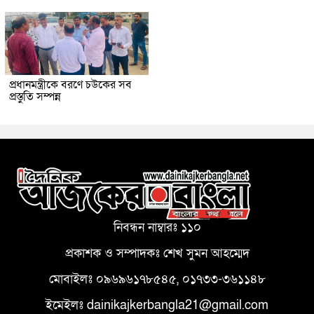
প্রধানমন্ত্রীকে বরণে চউকের সব
প্রস্তুতি সম্পন্ন
নিবন্ধন নাম্বারঃ ১১০
প্রকাশক ও সম্পাদকঃ শেখ সুমন আহম্মেদ
মোবাইলঃ ০৯৬৯৬১৭৮৫৪৫, ০১৭৩৩-৩৬১১৪৮
ইমেইলঃ dainikajkerbangla21@gmail.com