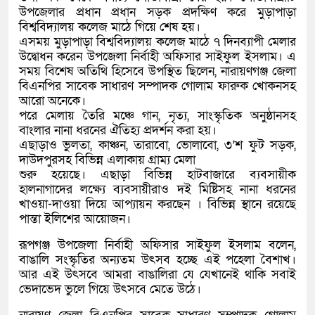
উপজেলার প্রধান প্রধান সড়ক প্রদক্ষিণ করে মুড়াপাড়া
বিশ্ববিদ্যালয় কলেজ মাঠে গিয়ে শেষ হয়।
এসময় মুড়াপাড়া বিশ্ববিদ্যালয় কলেজ মাঠে ৭ দিনব্যাপী মেলার
উদ্বোধন করেন উপজেলা নির্বাহী অফিসার সাইফুল ইসলাম। এ
সময় বিশেষ অতিথি হিসেবে উপস্থিত ছিলেন, নারায়ণগঞ্জ জেলা
বিএনপির সাবেক সাধারণ সম্পাদক গোলাম ফারুক খোকনসহ
আরো অনেকে।
পরে মেলায় তৈরি মঞ্চে গান, নৃত্য, সাংস্কৃতিক অনুষ্ঠানসহ
বাংলার নানা ধরনের ঐতিহ্য প্রদর্শন করা হয়।
এছাড়াও ভুলতা, কাঞ্চন, তারাবো, ভোলাবো, ৩’শ ফুট সড়ক,
দাউদপুরসহ বিভিন্ন এলাকায় গ্রাম্য মেলা
শুরু হয়েছে। এছাড়া বিভিন্ন হাটবাজারে ব্যবসায়ীক
হালনাগাদের লক্ষ্যে ব্যবসায়ীরাও দই মিষ্টিসহ নানা ধরনের
খাওয়া-দাওয়া দিয়ে আপ্যায়ন করছেন । বিভিন্ন স্থানে রয়েছে
পান্তা ইলিশের আয়োজন।
রূপগঞ্জ উপজেলা নির্বাহী অফিসার সাইফুল ইসলাম বলেন,
বাঙালি সংস্কৃতির অন্যতম উৎসব হচ্ছে এই পহেলা বৈশাখ।
আর এই উৎসবে আমরা বাঙালিরা যে যেখানেই থাকি সবাই
ভেদাভেদ ভুলে গিয়ে উৎসবে মেতে উঠে।