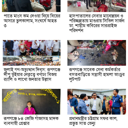
পাতে মাংস কম দেওয়া নিয়ে বিয়ের
হাসপাতালের সেবার মানোন্নয়ন ও
আসরে তুলকালাম, সংঘর্ষে আহত
পরিচ্ছন্নতায় মাগুরায় সিভিল সার্জন
৩
ডা. শামীম কবিরের সারপ্রাইজ
পরিদর্শন
জুলাই গণ-অভ্যুত্থান দিবস: রূপগঞ্জে
রূপগঞ্জে সাবেক সেনা কর্মকর্তার
দীপু ভূঁইয়ার নেতৃত্বে বর্ণাঢ্য বিজয়
বসতবাড়িতে সন্ত্রাসী হামলা ভাংচুর
র‌্যালি ও লাখো জনতার উল্লাস
লুটপাট
রূপগঞ্জে ৮৪ কেজি গাঁজাসহ মাদক
প্রধানমন্ত্রীর চট্টগ্রাম সফর কাল,
ব্যবসায়ী গ্রেপ্তার
প্রস্তুত সাত ভেন্যু