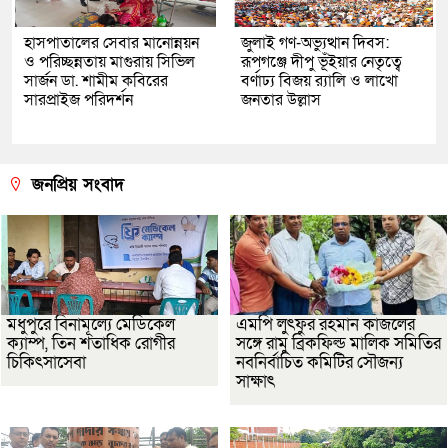
হাসপাতালের সেবার মানোন্নয়ন
জুলাই গণ-অভ্যুত্থান দিবস:
ও পরিচ্ছন্নতায় মাগুরায় সিভিল
রূপগঞ্জে দীপু ভূঁইয়ার নেতৃত্বে
সার্জন ডা. শামীম কবিরের
বর্ণাঢ্য বিজয় র‌্যালি ও লাখো
সারপ্রাইজ পরিদর্শন
জনতার উল্লাস
জনপ্রিয় সংবাদ
মধুপুরে বিনামূল্যে মেডিকেল
এমপি লুৎফুর রহমান কাজলের
ক্যাম্প, তিন শতাধিক রোগীর
সঙ্গে রামু ব্রিকফিল্ড মালিক সমিতির
চিকিৎসাসেবা
নবনির্বাচিত কমিটির সৌজন্য
সাক্ষাৎ