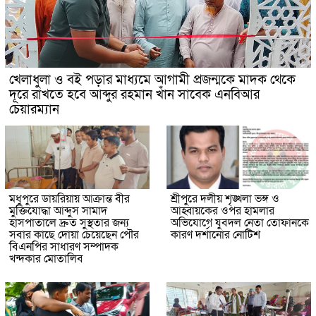
খেলাধুলা ও বই পড়ার মাধ্যমে আগামী প্রজন্মকে মাদক থেকে
দূরে রাখতে হবে আব্দুর রহমান খাঁন সাবেক এনবিআর
চেয়ারম্যান
মধুপুরে ডায়রিয়ায় আক্রান্ত বীর
শ্রীপুরে দলীয় শৃঙ্খলা ভঙ্গ ও
মুক্তিযোদ্ধা আব্দুস সামাদ
আহ্বায়কের ওপর হামলার
হাসপাতালে দ্রুত সুস্থতার জন্য
অভিযোগে যুবদল নেতা তোফানকে
সবার কাছে দোয়া চেয়েছেন পৌর
কারণ দর্শানোর নোটিশ
বিএনপির সাধারণ সম্পাদক
খন্দকার মোতালিব