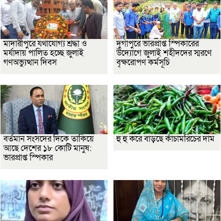
মাদারীপুরে যথাযোগ্য শ্রদ্ধা ও
দুর্গাপুরে ভারপ্রাপ্ত স্পিকারের
মর্যাদায় পালিত হচ্ছে জুলাই
উদ্যোগে জুলাই শহীদদের স্মরণে
গণঅভ্যুত্থান দিবস
বৃক্ষরোপণ কর্মসূচি
বর্তমান সংসদের দিকে তাকিয়ে
হু হু করে বাড়ছে কাঁচামরিচের দাম
আছে দেশের ১৮ কোটি মানুষ:
ভারপ্রাপ্ত স্পিকার