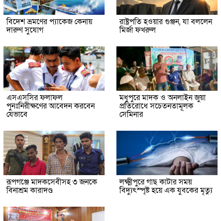
বিদেশ ভ্রমণের প্যাকেজ কেনায়
রাষ্ট্রপতি হওয়ার গুঞ্জন, যা বললেন
দারুণ সুযোগ
মির্জা ফখরুল
এসএসসির ফলাফল
মধুপুরে মাদক ও অনলাইন জুয়া
পুনঃনিরীক্ষণের আবেদন করবেন
প্রতিরোধে সচেতনতামূলক
যেভাবে
সেমিনার
রূপগঞ্জে মাদকসেবীসহ ৩ জনকে
লক্ষ্মীপুরে গাছ কাটার সময়
বিনাশ্রম কারাদণ্ড
বিদ্যুৎস্পৃষ্ট হয়ে এক যুবকের মৃত্যু