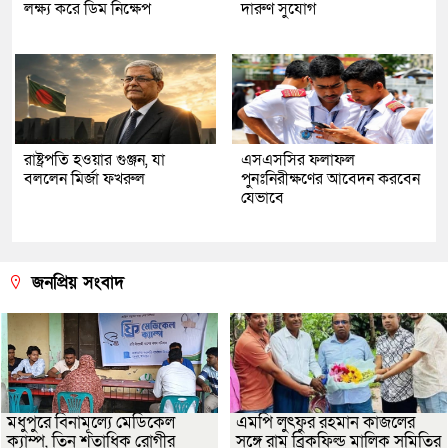
লক্ষ্য করে ডিম নিক্ষেপ
দারুণ সুযোগ
রাষ্ট্রপতি হওয়ার গুঞ্জন, যা
এসএসসির ফলাফল
বললেন মির্জা ফখরুল
পুনঃনিরীক্ষণের আবেদন করবেন
যেভাবে
জনপ্রিয় সংবাদ
মধুপুরে বিনামূল্যে মেডিকেল
এমপি লুৎফুর রহমান কাজলের
ক্যাম্প, তিন শতাধিক রোগীর
সঙ্গে রামু ব্রিকফিল্ড মালিক সমিতির