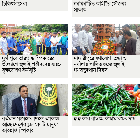
চিকিৎসাসেবা
নবনির্বাচিত কমিটির সৌজন্য
সাক্ষাৎ
দুর্গাপুরে ভারপ্রাপ্ত স্পিকারের
মাদারীপুরে যথাযোগ্য শ্রদ্ধা ও
উদ্যোগে জুলাই শহীদদের স্মরণে
মর্যাদায় পালিত হচ্ছে জুলাই
বৃক্ষরোপণ কর্মসূচি
গণঅভ্যুত্থান দিবস
বর্তমান সংসদের দিকে তাকিয়ে
হু হু করে বাড়ছে কাঁচামরিচের দাম
আছে দেশের ১৮ কোটি মানুষ:
ভারপ্রাপ্ত স্পিকার