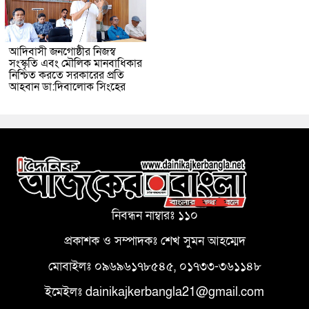
আদিবাসী জনগোষ্ঠীর নিজস্ব
সংস্কৃতি এবং মৌলিক মানবাধিকার
নিশ্চিত করতে সরকারের প্রতি
আহবান ডা:দিবালোক সিংহের
নিবন্ধন নাম্বারঃ ১১০
প্রকাশক ও সম্পাদকঃ শেখ সুমন আহম্মেদ
মোবাইলঃ ০৯৬৯৬১৭৮৫৪৫, ০১৭৩৩-৩৬১১৪৮
ইমেইলঃ dainikajkerbangla21@gmail.com