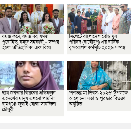
যমজ কনে, যমজ বর, যমজ
সিলেটে বাংলাদেশ বৌদ্ধ যুব
পুরোহিত, যমজ সহকারী – সম্পন্ন
পরিষদ (বাবৌযুপ) এর বার্ষিক
হলো ‘ঐতিহাসিক’ এক বিয়ে
বৃক্ষরোপণ কর্মসূচি ২০২৬ সম্পন্ন
ছাত্র জনতার বিপ্লবের প্রতিফলন
‘গণতন্ত্র মা দিবস-২০২৬’ উপলক্ষে
এদেশের মানুষ এখনো পায়নি:
আলোচনা সভা ও পুরস্কার বিতরণ
রামগঞ্জে জুলাই যোদ্ধা সানজিদা
অনুষ্ঠিত
চৌধুরী