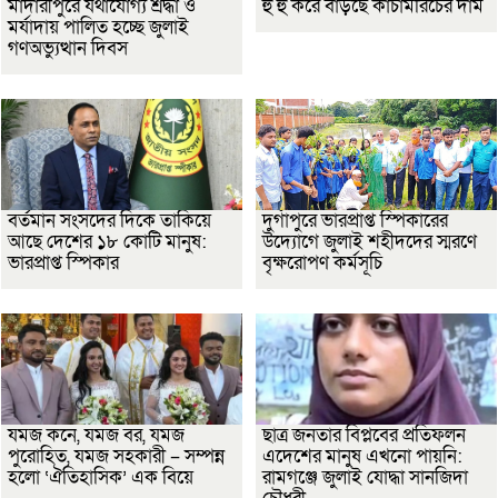
মাদারীপুরে যথাযোগ্য শ্রদ্ধা ও
হু হু করে বাড়ছে কাঁচামরিচের দাম
মর্যাদায় পালিত হচ্ছে জুলাই
গণঅভ্যুত্থান দিবস
বর্তমান সংসদের দিকে তাকিয়ে
দুর্গাপুরে ভারপ্রাপ্ত স্পিকারের
আছে দেশের ১৮ কোটি মানুষ:
উদ্যোগে জুলাই শহীদদের স্মরণে
ভারপ্রাপ্ত স্পিকার
বৃক্ষরোপণ কর্মসূচি
যমজ কনে, যমজ বর, যমজ
ছাত্র জনতার বিপ্লবের প্রতিফলন
পুরোহিত, যমজ সহকারী – সম্পন্ন
এদেশের মানুষ এখনো পায়নি:
হলো ‘ঐতিহাসিক’ এক বিয়ে
রামগঞ্জে জুলাই যোদ্ধা সানজিদা