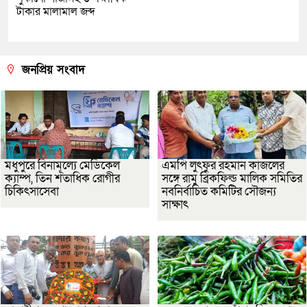
টাকার মালামাল জব্দ
জনপ্রিয় সংবাদ
মধুপুরে বিনামূল্যে মেডিকেল
এমপি লুৎফুর রহমান কাজলের
ক্যাম্প, তিন শতাধিক রোগীর
সঙ্গে রামু ব্রিকফিল্ড মালিক সমিতির
চিকিৎসাসেবা
নবনির্বাচিত কমিটির সৌজন্য
সাক্ষাৎ