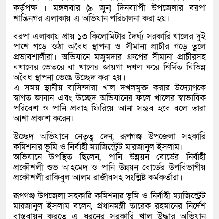
কর্তৃপক্ষ । মঙ্গলবার (৯ জুন) দিনব্যাপী উপজেলার বরপা
শান্তিনগর এলাকায় এ অভিযান পরিচালনা করা হয়।
বরপা এলাকায় প্রায় ১৩ কিলোমিটার দৈর্ঘ্য সরকারি খালের দুই
পাশে গড়ে ওঠা অবৈধ স্থাপনা ও সীমানা প্রাচীর গড়ে তুলে
প্রভাবশালীরা। অভিযানে মজুমদার গ্রুপের সীমানা প্রাচীরসহ
বখালের ভেতরে বা খালের জায়গা দখল করে নির্মিত বিভিন্ন
অবৈধ স্থাপনা ভেঙে উচ্ছেদ করা হয়।
এ সময় স্থানীয় বাসিন্দারা খাল দখলমুক্ত করার উদ্যোগকে
স্বাগত জানান এবং উচ্ছেদ অভিযানের ফলে খালের স্বাভাবিক
পরিবেশ ও পানি প্রবাহ ফিরিয়ে আনা সম্ভব হবে বলে তারা
আশা প্রকাশ করেন।
উচ্ছেদ অভিযানে নেতৃত্ব দেন, রূপগঞ্জ উপজেলা সহকারি
কমিশনার ভূমি ও নির্বাহী ম্যাজিস্ট্রেট মারজানুল ইসলাম।
অভিযানে উপস্থিত ছিলেন, পানি উন্নয়ন বোর্ডের নির্বাহী
প্রকৌশলী শুভ আহমেদ ও পানি উন্নয়ন বোর্ডের উপবিভাগীয়
প্রকৌশলী রাকিবুল আলম রাজীবসহ সংশ্লিষ্ট কর্মকর্তারা।
রূপগঞ্জ উপজেলা সহকারি কমিশনার ভূমি ও নির্বাহী ম্যাজিস্ট্রেট
মারজানুল ইসলাম বলেন, প্রধানমন্ত্রী তারেক রহমানের নির্দেশ
বাস্তবায়ন করতে এ ধরনের সরকারি খাল উদ্ধার অভিযান