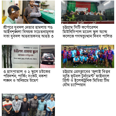
শ্রীপুরে যুবদল নেতার হামলায় পণ্ড
চট্টগ্রাম সিটি কর্পোরেশন
আইনশৃঙ্খলা বিষয়ক সচেতনামূলক
মিউনিসিপাল মডেল স্কুল অ্যান্ড
সভা যুবদল আহবায়কসহ আহত ৩
কলেজে গণঅভ্যুত্থান দিবস পালিত
৩ হাসপাতাল ও ২ স্কুলে চউকের
চট্টগ্রাম প্রেসক্লাবের ‘জুলাই বিপ্লব
পরিদর্শন, পার্কিং সংকট, নকশা
স্মৃতি ফুটবল টুর্নামেন্ট’ ফাইনালে
লঙ্ঘন ও অনিয়মে উদ্বেগ
প্রিন্ট ও ইলেকট্রনিক মিডিয়া টিম
যৌথ চ্যাম্পিয়ান