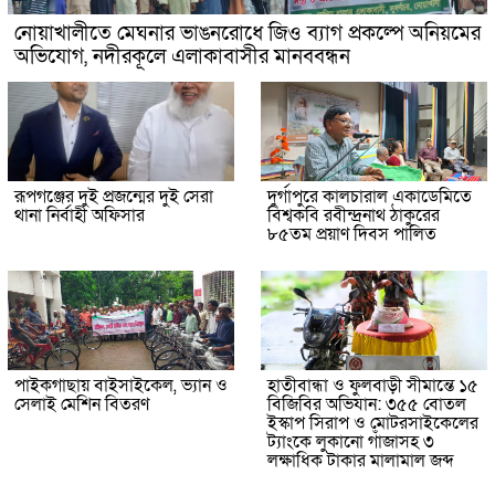
নোয়াখালীতে মেঘনার ভাঙনরোধে জিও ব্যাগ প্রকল্পে অনিয়মের
অভিযোগ, নদীরকূলে এলাকাবাসীর মানববন্ধন
রূপগঞ্জের দুই প্রজন্মের দুই সেরা
দুর্গাপুরে কালচারাল একাডেমিতে
থানা নির্বাহী অফিসার
বিশ্বকবি রবীন্দ্রনাথ ঠাকুরের
৮৫তম প্রয়াণ দিবস পালিত
পাইকগাছায় বাইসাইকেল, ভ্যান ও
হাতীবান্ধা ও ফুলবাড়ী সীমান্তে ১৫
সেলাই মেশিন বিতরণ
বিজিবির অভিযান: ৩৫৫ বোতল
ইস্কাপ সিরাপ ও মোটরসাইকেলের
ট্যাংকে লুকানো গাঁজাসহ ৩
লক্ষাধিক টাকার মালামাল জব্দ