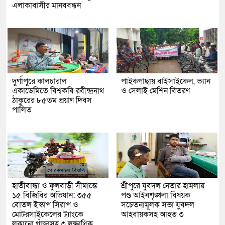
এলাকাবাসীর মানববন্ধন
দুর্গাপুরে কালচারাল
পাইকগাছায় বাইসাইকেল, ভ্যান
একাডেমিতে বিশ্বকবি রবীন্দ্রনাথ
ও সেলাই মেশিন বিতরণ
ঠাকুরের ৮৫তম প্রয়াণ দিবস
পালিত
হাতীবান্ধা ও ফুলবাড়ী সীমান্তে
শ্রীপুরে যুবদল নেতার হামলায়
১৫ বিজিবির অভিযান: ৩৫৫
পণ্ড আইনশৃঙ্খলা বিষয়ক
বোতল ইস্কাপ সিরাপ ও
সচেতনামূলক সভা যুবদল
মোটরসাইকেলের ট্যাংকে
আহবায়কসহ আহত ৩
লুকানো গাঁজাসহ ৩ লক্ষাধিক