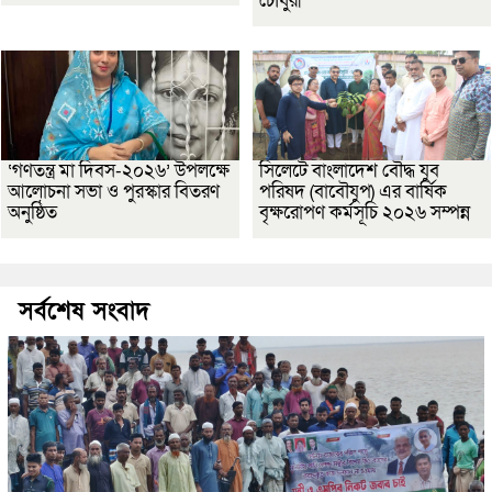
চৌধুরী
‘গণতন্ত্র মা দিবস-২০২৬’ উপলক্ষে
সিলেটে বাংলাদেশ বৌদ্ধ যুব
আলোচনা সভা ও পুরস্কার বিতরণ
পরিষদ (বাবৌযুপ) এর বার্ষিক
অনুষ্ঠিত
বৃক্ষরোপণ কর্মসূচি ২০২৬ সম্পন্ন
সর্বশেষ সংবাদ