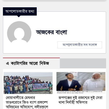
আপলোডকারীর তথ্য
আজকের বাংলা
আপলোডকারীর সব সংবাদ
এ ক্যাটাগরির আরো নিউজ
নোয়াখালীতে মেঘনার
রূপগঞ্জের দুই প্রজন্মের দুই সেরা
ভাঙনরোধে জিও ব্যাগ প্রকল্পে
থানা নির্বাহী অফিসার
অনিয়মের অভিযোগ, নদীরকূলে