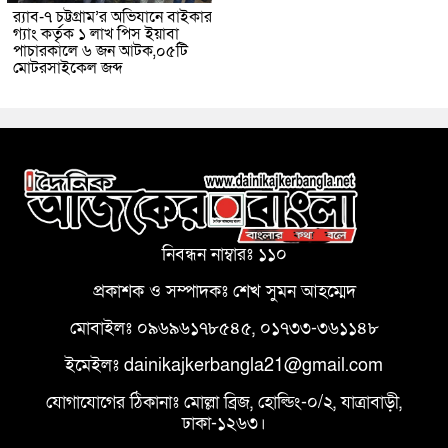
র‌্যাব-৭ চট্টগ্রাম’র অভিযানে বাইকার
গ্যাং কর্তৃক ১ লাখ পিস ইয়াবা
পাচারকালে ৬ জন আটক,০৫টি
মোটরসাইকেল জব্দ
নিবন্ধন নাম্বারঃ ১১০
প্রকাশক ও সম্পাদকঃ শেখ সুমন আহম্মেদ
মোবাইলঃ ০৯৬৯৬১৭৮৫৪৫, ০১৭৩৩-৩৬১১৪৮
ইমেইলঃ dainikajkerbangla21@gmail.com
যোগাযোগের ঠিকানাঃ মোল্লা ব্রিজ, হোল্ডিং-০/২, যাত্রাবাড়ী,
ঢাকা-১২৬৩।