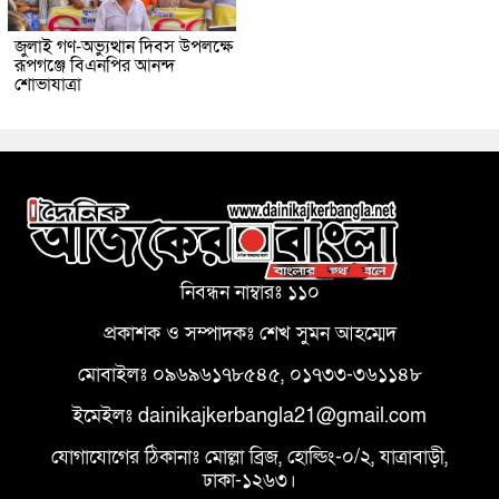
জুলাই গণ-অভ্যুত্থান দিবস উপলক্ষে
রূপগঞ্জে বিএনপির আনন্দ
শোভাযাত্রা
নিবন্ধন নাম্বারঃ ১১০
প্রকাশক ও সম্পাদকঃ শেখ সুমন আহম্মেদ
মোবাইলঃ ০৯৬৯৬১৭৮৫৪৫, ০১৭৩৩-৩৬১১৪৮
ইমেইলঃ dainikajkerbangla21@gmail.com
যোগাযোগের ঠিকানাঃ মোল্লা ব্রিজ, হোল্ডিং-০/২, যাত্রাবাড়ী,
ঢাকা-১২৬৩।