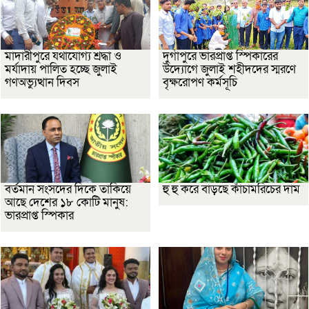
মাদারীপুরে যথাযোগ্য শ্রদ্ধা ও
দুর্গাপুরে ভারপ্রাপ্ত স্পিকারের
মর্যাদায় পালিত হচ্ছে জুলাই
উদ্যোগে জুলাই শহীদদের স্মরণে
গণঅভ্যুত্থান দিবস
বৃক্ষরোপণ কর্মসূচি
বর্তমান সংসদের দিকে তাকিয়ে
হু হু করে বাড়ছে কাঁচামরিচের দাম
আছে দেশের ১৮ কোটি মানুষ:
ভারপ্রাপ্ত স্পিকার