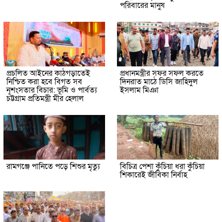
পরিবারের মানুষ
প্রচলিত আইনের কাঠগড়াতেই
প্রধানমন্ত্রীর সফর সফল করতে
নিশ্চিত করা হবে বিগত সব
দিনরাত মাঠে ডিসি জাহিদুল
নৃশংসতার বিচার: ভূমি ও পার্বত্য
ইসলাম মিঞা
চট্টগ্রাম প্রতিমন্ত্রী মীর হেলাল
রামগঞ্জে পানিতে পড়ে শিশুর মৃত্যু
বিচিত্র পেশা কুঁচিয়া ধরা কুঁচিয়া
শিকারেই জীবিকা নির্বাহ