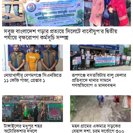
সবুজ বাংলাদেশ গড়ার প্রত্যয়ে সিলেটে বাবৌযুপ’র দ্বিতীয়
পর্যায়ে বৃক্ষরোপণ কর্মসূচি সম্পন্ন
নোয়াখালীর বেগমগঞ্জে সিএনজিতে
রূপগঞ্জে বসতভিটায় বালু ফেলার
১১ কেজি গাঁজা, গ্রেপ্তার ১
প্রতিবাদে থানার সামনে
গণঅভিযোগ ও মানববন্ধন
টাঙ্গাইলের মধুপুর শহর
মহন গ্রামের একমাত্র সড়কের
অটোরিকশার দখলে
বেহাল দশা, চরম দুর্ভোগে ৩০০