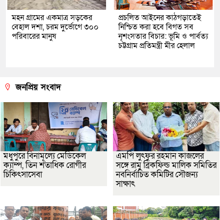
মহন গ্রামের একমাত্র সড়কের
প্রচলিত আইনের কাঠগড়াতেই
বেহাল দশা, চরম দুর্ভোগে ৩০০
নিশ্চিত করা হবে বিগত সব
পরিবারের মানুষ
নৃশংসতার বিচার: ভূমি ও পার্বত্য
চট্টগ্রাম প্রতিমন্ত্রী মীর হেলাল
জনপ্রিয় সংবাদ
মধুপুরে বিনামূল্যে মেডিকেল
এমপি লুৎফুর রহমান কাজলের
ক্যাম্প, তিন শতাধিক রোগীর
সঙ্গে রামু ব্রিকফিল্ড মালিক সমিতির
চিকিৎসাসেবা
নবনির্বাচিত কমিটির সৌজন্য
সাক্ষাৎ