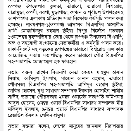
আওয়ামীলীগের লকডাউন কর্মসূচির প্রতিবাদে নারায়ণগঞ্জের
রূপগঞ্জ উপজেলার ভুলতা, তারাবো, তারাবো বিশ্বরোড,
যাত্রামুড়া, রূপসী, বরপা, মুড়াপাড়া, কাঞ্চন ও পূর্বাচল উপশহরসহ
আশপাশের এলাকায় প্রতিবাদ সভা বিক্ষোভ কর্মসূচি পালন করা
হয়েছে। নারয়ণগঞ্জ-১(রূপগঞ্জ) আসনের বিএনপির মনোনীত
প্রার্থী মোস্তাফিজুর রহমান ভুঁইয়া দিপুর নির্দেশে গতকাল
১৩নভেম্বর বৃহস্পতিবার ভোর থেকে রূপগঞ্জ উপজেলা বিএনপি,
অঙ্গ ও সহযোগী সংগঠনের নেতাকর্মীরা এ কর্মসূচি পালন করে।
ঢাকা-সিলেট মহাসড়কের রূপগঞ্জের তারাবো বিশ্বরোড এলাকায়
আয়োজিত সভায় সভাপতিত্ব করেন তারাবো পৌর বিএনপির
সহ-সভাপতি মোজাম্মেল হক ফারহান।
সভায় বক্তব্য রাখেন বিএনপি নেতা কেএম মাহমুদ হাসান
সিয়াম, আমিনুল ইসলাম, সাজেন আনান রহমান, তারাবো
পৌরসভা বিএনপির সহ-সভাপতি আনিসুর রহমান ভুঁইয়া,
জাকির হোসেন, যুগ্ম সাধারণ সম্পাদক ইকবাল হোসাইন, শামীম
সাউদ, তারাবো পৌরসভার ২নম্বর ওয়ার্ডের সভাপতি কমিশনার
আবুল হোসেন, ৪নম্বর ওয়ার্ড বিএনপির সাধারণ সম্পাদক মীর
মফিদুল ইসলাম, ৯নম্বর ওয়ার্ড বিএনপির সাধারণ সম্পাদক
রেজাউল ইসলাম লেলিন প্রমুুখ।
সভায় বক্তারা বলেন, দেশের মানুষের জানমাল নিরাপত্তায়