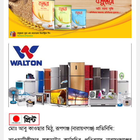
মোঃ আবু কাওছার মিঠু, রূপগঞ্জ (নারায়ণগঞ্জ) প্রতিনিধি: