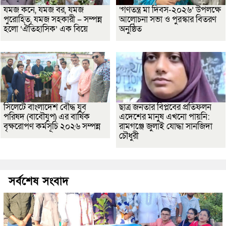
যমজ কনে, যমজ বর, যমজ
‘গণতন্ত্র মা দিবস-২০২৬’ উপলক্ষে
পুরোহিত, যমজ সহকারী – সম্পন্ন
আলোচনা সভা ও পুরস্কার বিতরণ
হলো ‘ঐতিহাসিক’ এক বিয়ে
অনুষ্ঠিত
সিলেটে বাংলাদেশ বৌদ্ধ যুব
ছাত্র জনতার বিপ্লবের প্রতিফলন
পরিষদ (বাবৌযুপ) এর বার্ষিক
এদেশের মানুষ এখনো পায়নি:
বৃক্ষরোপণ কর্মসূচি ২০২৬ সম্পন্ন
রামগঞ্জে জুলাই যোদ্ধা সানজিদা
চৌধুরী
সর্বশেষ সংবাদ