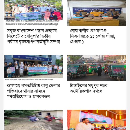
সবুজ বাংলাদেশ গড়ার প্রত্যয়ে
নোয়াখালীর বেগমগঞ্জে
সিলেটে বাবৌযুপ’র দ্বিতীয়
সিএনজিতে ১১ কেজি গাঁজা,
পর্যায়ে বৃক্ষরোপণ কর্মসূচি সম্পন্ন
গ্রেপ্তার ১
রূপগঞ্জে বসতভিটায় বালু ফেলার
টাঙ্গাইলের মধুপুর শহর
প্রতিবাদে থানার সামনে
অটোরিকশার দখলে
গণঅভিযোগ ও মানববন্ধন