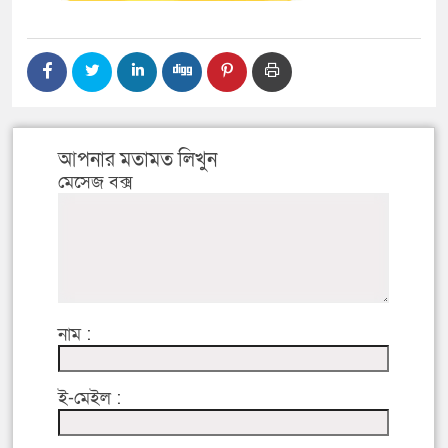
আপনার মতামত লিখুন
মেসেজ বক্স
নাম :
ই-মেইল :