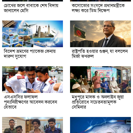
চোখের জলে বাবাকে শেষ বিদায়
কসোভোর সংসদে প্রধানমন্ত্রীকে
জানালেন মেসি
লক্ষ্য করে ডিম নিক্ষেপ
বিদেশ ভ্রমণের প্যাকেজ কেনায়
রাষ্ট্রপতি হওয়ার গুঞ্জন, যা বললেন
দারুণ সুযোগ
মির্জা ফখরুল
এসএসসির ফলাফল
মধুপুরে মাদক ও অনলাইন জুয়া
পুনঃনিরীক্ষণের আবেদন করবেন
প্রতিরোধে সচেতনতামূলক
যেভাবে
সেমিনার