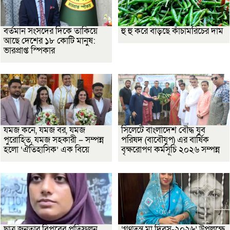
বর্তমান সংসদের দিকে তাকিয়ে
হু হু করে বাড়ছে কাঁচামরিচের দাম
আছে দেশের ১৮ কোটি মানুষ:
ভারপ্রাপ্ত স্পিকার
যমজ কনে, যমজ বর, যমজ
সিলেটে বাংলাদেশ বৌদ্ধ যুব
পুরোহিত, যমজ সহকারী – সম্পন্ন
পরিষদ (বাবৌযুপ) এর বার্ষিক
হলো ‘ঐতিহাসিক’ এক বিয়ে
বৃক্ষরোপণ কর্মসূচি ২০২৬ সম্পন্ন
ছাত্র জনতার বিপ্লবের প্রতিফলন
‘গণতন্ত্র মা দিবস-২০২৬’ উপলক্ষে