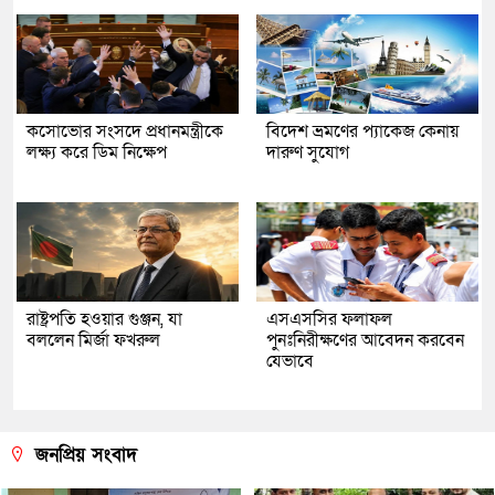
কসোভোর সংসদে প্রধানমন্ত্রীকে
বিদেশ ভ্রমণের প্যাকেজ কেনায়
লক্ষ্য করে ডিম নিক্ষেপ
দারুণ সুযোগ
রাষ্ট্রপতি হওয়ার গুঞ্জন, যা
এসএসসির ফলাফল
বললেন মির্জা ফখরুল
পুনঃনিরীক্ষণের আবেদন করবেন
যেভাবে
জনপ্রিয় সংবাদ