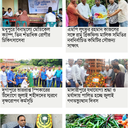
মধুপুরে বিনামূল্যে মেডিকেল
এমপি লুৎফুর রহমান কাজলের
ক্যাম্প, তিন শতাধিক রোগীর
সঙ্গে রামু ব্রিকফিল্ড মালিক সমিতির
চিকিৎসাসেবা
নবনির্বাচিত কমিটির সৌজন্য
সাক্ষাৎ
দুর্গাপুরে ভারপ্রাপ্ত স্পিকারের
মাদারীপুরে যথাযোগ্য শ্রদ্ধা ও
উদ্যোগে জুলাই শহীদদের স্মরণে
মর্যাদায় পালিত হচ্ছে জুলাই
বৃক্ষরোপণ কর্মসূচি
গণঅভ্যুত্থান দিবস