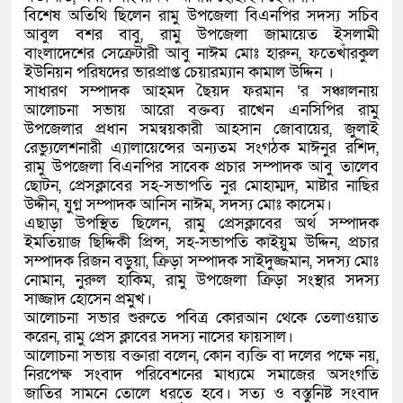
বিশেষ অতিথি ছিলেন রামু উপজেলা বিএনপির সদস্য সচিব
আবুল বশর বাবু, রামু উপজেলা জামায়েত ইসলামী
বাংলাদেশের সেক্রেটারী আবু নাঈম মোঃ হারুন, ফতেখাঁরকুল
ইউনিয়ন পরিষদের ভারপ্রাপ্ত চেয়ারম্যান কামাল উদ্দিন ।
সাধারণ সম্পাদক আহমদ ছৈয়দ ফরমান ‘র সঞ্চালনায়
আলোচনা সভায় আরো বক্তব্য রাখেন এনসিপির রামু
উপজেলার প্রধান সমন্বয়কারী আহসান জোবায়ের, জুলাই
রেভ্যুলেশনারী এ্যালায়েন্সের অন্যতম সংগঠক মাঈনুর রশিদ,
রামু উপজেলা বিএনপির সাবেক প্রচার সম্পাদক আবু তালেব
ছোটন, প্রেসক্লাবের সহ-সভাপতি নুর মোহাম্মদ, মাষ্টার নাছির
উদ্দীন, যুগ্ন সম্পাদক আনিস নাঈম, সদস্য মোঃ কাসেম।
এছাড়া উপস্থিত ছিলেন, রামু প্রেসক্লাবের অর্থ সম্পাদক
ইমতিয়াজ ছিদ্দিকী প্রিন্স, সহ-সভাপতি কাইয়ুম উদ্দিন, প্রচার
সম্পাদক রিজন বড়ুয়া, ক্রিড়া সম্পাদক সাইদুজ্জমান, সদস্য মোঃ
নোমান, নুরুল হাকিম, রামু উপজেলা ক্রিড়া সংস্থার সদস্য
সাজ্জাদ হোসেন প্রমুখ।
আলোচনা সভার শুরুতে পবিত্র কোরআন থেকে তেলাওয়াত
করেন, রামু প্রেস ক্লাবের সদস্য নাসের ফায়সাল।
আলোচনা সভায় বক্তারা বলেন, কোন ব্যক্তি বা দলের পক্ষে নয়,
নিরপেক্ষ সংবাদ পরিবেশনের মাধ্যমে সমাজের অসংগতি
জাতির সামনে তোলে ধরতে হবে। সত্য ও বস্তুনিষ্ট সংবাদ