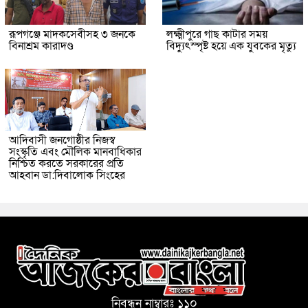
রূপগঞ্জে মাদকসেবীসহ ৩ জনকে
লক্ষ্মীপুরে গাছ কাটার সময়
বিনাশ্রম কারাদণ্ড
বিদ্যুৎস্পৃষ্ট হয়ে এক যুবকের মৃত্যু
আদিবাসী জনগোষ্ঠীর নিজস্ব
সংস্কৃতি এবং মৌলিক মানবাধিকার
নিশ্চিত করতে সরকারের প্রতি
আহবান ডা:দিবালোক সিংহের
নিবন্ধন নাম্বারঃ ১১০