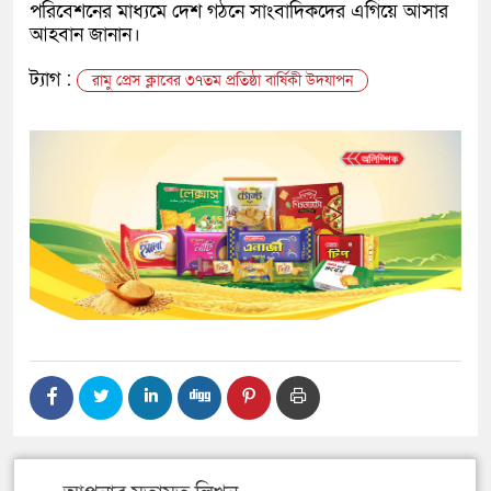
পরিবেশনের মাধ্যমে দেশ গঠনে সাংবাদিকদের এগিয়ে আসার
আহবান জানান।
ট্যাগ :
রামু প্রেস ক্লাবের ৩৭তম প্রতিষ্ঠা বার্ষিকী উদযাপন