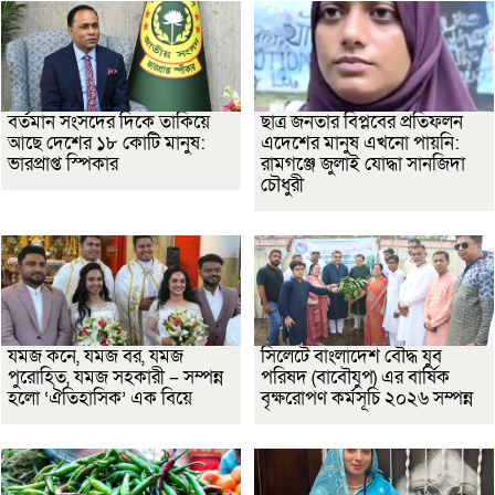
বর্তমান সংসদের দিকে তাকিয়ে
ছাত্র জনতার বিপ্লবের প্রতিফলন
আছে দেশের ১৮ কোটি মানুষ:
এদেশের মানুষ এখনো পায়নি:
ভারপ্রাপ্ত স্পিকার
রামগঞ্জে জুলাই যোদ্ধা সানজিদা
চৌধুরী
যমজ কনে, যমজ বর, যমজ
সিলেটে বাংলাদেশ বৌদ্ধ যুব
পুরোহিত, যমজ সহকারী – সম্পন্ন
পরিষদ (বাবৌযুপ) এর বার্ষিক
হলো ‘ঐতিহাসিক’ এক বিয়ে
বৃক্ষরোপণ কর্মসূচি ২০২৬ সম্পন্ন