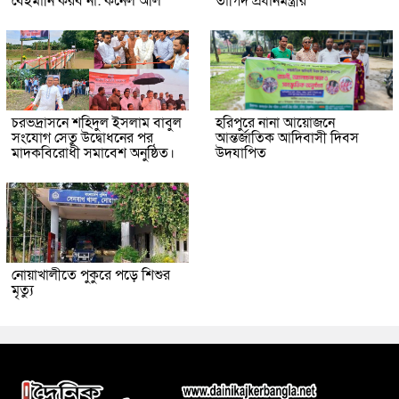
বেইমানি করব না: কর্নেল অলি
তাগিদ প্রধানমন্ত্রীর
চরভদ্রাসনে শহিদুল ইসলাম বাবুল
হরিপুরে নানা আয়োজনে
সংযোগ সেতু উদ্বোধনের পর
আন্তর্জাতিক আদিবাসী দিবস
মাদকবিরোধী সমাবেশ অনুষ্ঠিত।
উদযাপিত
নোয়াখালীতে পুকুরে পড়ে শিশুর
মৃত্যু