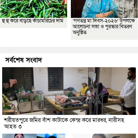
হু হু করে বাড়ছে কাঁচামরিচের দাম
‘গণতন্ত্র মা দিবস-২০২৬’ উপলক্ষে
আলোচনা সভা ও পুরস্কার বিতরণ
অনুষ্ঠিত
সর্বশেষ সংবাদ
শরীয়তপুরে জমির বাঁশ কাটাকে কেন্দ্র করে মারধর, নারীসহ
আহত ৩