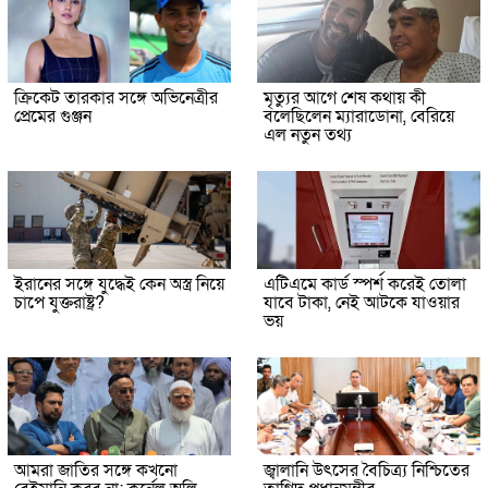
ক্রিকেট তারকার সঙ্গে অভিনেত্রীর
মৃত্যুর আগে শেষ কথায় কী
প্রেমের গুঞ্জন
বলেছিলেন ম্যারাডোনা, বেরিয়ে
এল নতুন তথ্য
ইরানের সঙ্গে যুদ্ধেই কেন অস্ত্র নিয়ে
এটিএমে কার্ড স্পর্শ করেই তোলা
চাপে যুক্তরাষ্ট্র?
যাবে টাকা, নেই আটকে যাওয়ার
ভয়
আমরা জাতির সঙ্গে কখনো
জ্বালানি উৎসের বৈচিত্র্য নিশ্চিতের