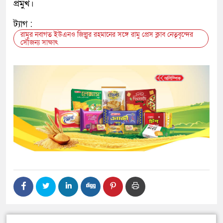
প্রমুখ।
ট্যাগ :
রামুর নবাগত ইউএনও জিল্লুর রহমানের সঙ্গে রামু প্রেস ক্লাব নেতৃবৃন্দের
সৌজন্য সাক্ষাৎ