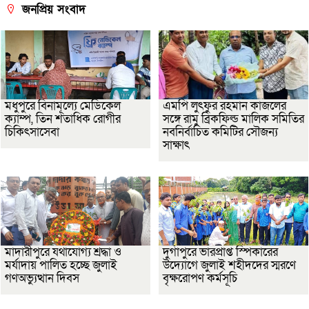
জনপ্রিয় সংবাদ
মধুপুরে বিনামূল্যে মেডিকেল
এমপি লুৎফুর রহমান কাজলের
ক্যাম্প, তিন শতাধিক রোগীর
সঙ্গে রামু ব্রিকফিল্ড মালিক সমিতির
চিকিৎসাসেবা
নবনির্বাচিত কমিটির সৌজন্য
সাক্ষাৎ
মাদারীপুরে যথাযোগ্য শ্রদ্ধা ও
দুর্গাপুরে ভারপ্রাপ্ত স্পিকারের
মর্যাদায় পালিত হচ্ছে জুলাই
উদ্যোগে জুলাই শহীদদের স্মরণে
গণঅভ্যুত্থান দিবস
বৃক্ষরোপণ কর্মসূচি