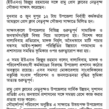
(ইউএনও) জিল্লুর রহমানের সঙ্গে রামু প্রেস ক্লাবের নেতৃবৃন্দ
সৌজন্য সাক্ষাৎ করেছেন।
বুধবার ৩ জুন দুপুর ১২ টায় উপজেলা নির্বাহী কর্মকর্তার
আমন্ত্রণে প্রেস ক্লাব নেতৃবৃন্দ সৌজন্য সাক্ষাতে মিলিত হন।
সাক্ষাৎকালে উপজেলার বিভিন্ন গুরুত্বপূর্ণ সামাজিক ও
জনস্বার্থসংশ্লিষ্ট বিষয় নিয়ে আলোচনা হয়। বিশেষ করে
বাল্যবিবাহ প্রতিরোধ, মাদক নির্মূল, অবৈধভাবে মাটি পাচার
বন্ধসহ আইন-শৃঙ্খলা পরিস্থিতির উন্নয়নে গণমাধ্যম ও
প্রশাসনের সমন্বিত ভূমিকার ওপর গুরুত্বারোপ করা হয়।
এ সময় ইউএনও জিল্লুর রহমান বলেন, বাল্যবিবাহ, মাদক ও
পরিবেশবিধ্বংসী কর্মকাণ্ডের বিরুদ্ধে উপজেলা প্রশাসন কঠোর
অবস্থানে রয়েছে। এসব সমস্যা মোকাবেলায় সাংবাদিকদের
বস্তুনিষ্ঠ সংবাদ পরিবেশন ও জনসচেতনতা বৃদ্ধির ভূমিকা
অত্যন্ত গুরুত্বপূর্ণ।
রামু প্রেস ক্লাবের নেতৃবৃন্দও উপজেলার সার্বিক উন্নয়ন, সুশাসন
প্রতিষ্ঠা এবং জনস্বার্থে প্রশাসনের সঙ্গে সমন্বয় রেখে কাজ করার
প্রত্যয় ব্যক্ত করেন।
সৌহার্দ্যপূর্ণ পরিবেশে অনুষ্ঠিত এ সাক্ষাতে উভয়পক্ষ উপজেলার