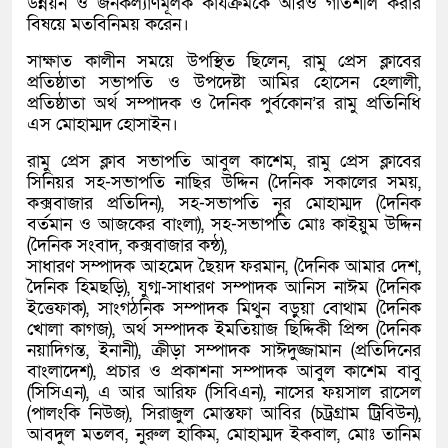
উন্নয়ন ও জনকল্যাণমূলক কার্যক্রমকে আরও গতিশীল করার
বিষয়ে মতবিনিময় করেন।
সাক্ষাত কালীন সময়ে উপস্থিত ছিলেন, রামু প্রেস ক্লাবের
প্রতিষ্ঠাতা সভাপতি ও উপদেষ্টা আমির হোসেন হেলালী,
প্রতিষ্ঠাতা অর্থ সম্পাদক ও দৈনিক পুর্বকোন’র রামু প্রতিনিধি
এস মোহাম্মদ হোসাইন।
রামু প্রেস ক্লাব সভাপতি আবুল কাশেম, রামু প্রেস ক্লাবের
সিনিয়র সহ-সভাপতি নাছির উদ্দিন (দৈনিক সকালের সময়,
কক্সবাজার প্রতিদিন), সহ-সভাপতি নূর মোহাম্মদ (দৈনিক
বর্তমান ও আজকের বাংলা), সহ-সভাপতি মোঃ কাইয়ুম উদ্দিন
(দৈনিক সংবাদ, কক্সবাজার কন্ঠ),
সাধারণ সম্পাদক আহমেদ ছৈয়দ ফরমান, (দৈনিক আমার দেশ,
দৈনিক হিমছড়ি), যুগ্ম-সাধারণ সম্পাদক আনিস নাঈম (দৈনিক
ইত্তেফাক), সাংগঠনিক সম্পাদক মিথুন বড়ুয়া বোথাম (দৈনিক
খোলা কাগজ), অর্থ সম্পাদক ইমতিয়াজ ছিদ্দিকী প্রিন্স (দৈনিক
নয়াদিগন্ত, ইনানী), ক্রীড়া সম্পাদক সাঈদুজ্জামান (প্রতিদিনের
বাংলাদেশ), প্রচার ও প্রকাশনা সম্পাদক আবুল কাশেম বাবু
(সিসিএন), এ আর আরিফ (সিবিএন), নাসের ফয়সাল রাসেল
(পালংকি নিউজ), সিরাজুল মোস্তফা আবির (চট্রগ্রাম ট্রিবিউন),
আবদুল মতলব, নুরুল হাকিম, মোহাম্মদ ইকবাল, মোঃ তানিম