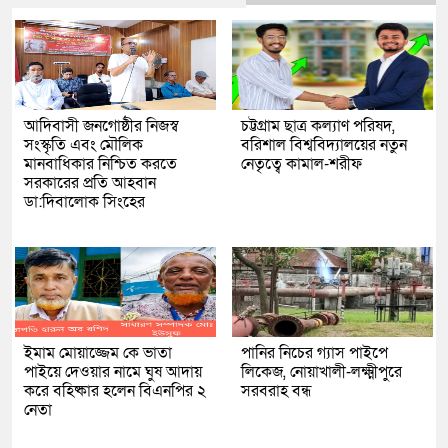
আদিবাসী জনগোষ্ঠীর নিজস্ব
চট্টগ্রাম ছাত্র কল্যাণ পরিষদ,
সংস্কৃতি এবং মৌলিক
বরিশাল বিশ্ববিদ্যালয়ের নতুন
মানবাধিকার নিশ্চিত করতে
নেতৃত্বে কামাল-শরীফ
সরকারের প্রতি আহবান
ডা:দিবালোক সিংহের
ইমাম মোয়াজ্জেম কে ভাতা
পানির নিচের গ্যাস পাইপে
পাইয়ে দেওয়ার নামে ঘুষ আদায়
লিকেজ, নোয়াখালী-লক্ষ্মীপুরে
করে বহিষ্কার হলেন বিএনপির ২
সরবরাহ বন্ধ
নেতা