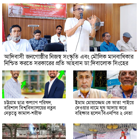
আদিবাসী জনগোষ্ঠীর নিজস্ব সংস্কৃতি এবং মৌলিক মানবাধিকার
নিশ্চিত করতে সরকারের প্রতি আহবান ডা:দিবালোক সিংহের
চট্টগ্রাম ছাত্র কল্যাণ পরিষদ,
ইমাম মোয়াজ্জেম কে ভাতা পাইয়ে
বরিশাল বিশ্ববিদ্যালয়ের নতুন
দেওয়ার নামে ঘুষ আদায় করে
নেতৃত্বে কামাল-শরীফ
বহিষ্কার হলেন বিএনপির ২ নেতা