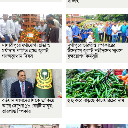
সাক্ষাৎ
মাদারীপুরে যথাযোগ্য শ্রদ্ধা ও
দুর্গাপুরে ভারপ্রাপ্ত স্পিকারের
মর্যাদায় পালিত হচ্ছে জুলাই
উদ্যোগে জুলাই শহীদদের স্মরণে
গণঅভ্যুত্থান দিবস
বৃক্ষরোপণ কর্মসূচি
বর্তমান সংসদের দিকে তাকিয়ে
হু হু করে বাড়ছে কাঁচামরিচের দাম
আছে দেশের ১৮ কোটি মানুষ:
ভারপ্রাপ্ত স্পিকার