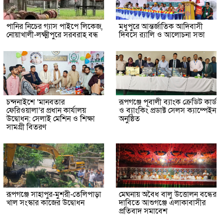
পানির নিচের গ্যাস পাইপে লিকেজ,
মধুপুরে আন্তর্জাতিক আদিবাসী
নোয়াখালী-লক্ষ্মীপুরে সরবরাহ বন্ধ
দিবসে র‍্যালি ও আলোচনা সভা
চন্দনাইশে ‘মানবতার
রূপগঞ্জে পূবালী ব্যাংক ক্রেডিট কার্ড
ফেরিওয়ালা’র প্রধান কার্যালয়
ও ব্যাংকিং প্রডাক্ট সেলস ক্যাম্পেইন
উদ্বোধন: সেলাই মেশিন ও শিক্ষা
অনুষ্ঠিত
সামগ্রী বিতরণ
রূপগঞ্জে সাহাপুর-মুশরী-তেলিপাড়া
মেঘনায় অবৈধ বালু উত্তোলন বন্ধের
খাল সংস্কার কাজের উদ্বোধন
দাবিতে আশুগঞ্জে এলাকাবাসীর
প্রতিবাদ সমাবেশ