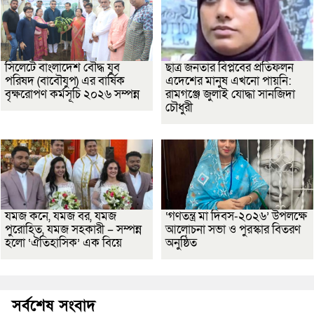
সিলেটে বাংলাদেশ বৌদ্ধ যুব
ছাত্র জনতার বিপ্লবের প্রতিফলন
পরিষদ (বাবৌযুপ) এর বার্ষিক
এদেশের মানুষ এখনো পায়নি:
বৃক্ষরোপণ কর্মসূচি ২০২৬ সম্পন্ন
রামগঞ্জে জুলাই যোদ্ধা সানজিদা
চৌধুরী
যমজ কনে, যমজ বর, যমজ
‘গণতন্ত্র মা দিবস-২০২৬’ উপলক্ষে
পুরোহিত, যমজ সহকারী – সম্পন্ন
আলোচনা সভা ও পুরস্কার বিতরণ
হলো ‘ঐতিহাসিক’ এক বিয়ে
অনুষ্ঠিত
সর্বশেষ সংবাদ