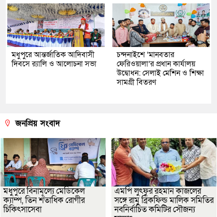
মধুপুরে আন্তর্জাতিক আদিবাসী
চন্দনাইশে ‘মানবতার
দিবসে র‍্যালি ও আলোচনা সভা
ফেরিওয়ালা’র প্রধান কার্যালয়
উদ্বোধন: সেলাই মেশিন ও শিক্ষা
সামগ্রী বিতরণ
জনপ্রিয় সংবাদ
মধুপুরে বিনামূল্যে মেডিকেল
এমপি লুৎফুর রহমান কাজলের
ক্যাম্প, তিন শতাধিক রোগীর
সঙ্গে রামু ব্রিকফিল্ড মালিক সমিতির
চিকিৎসাসেবা
নবনির্বাচিত কমিটির সৌজন্য