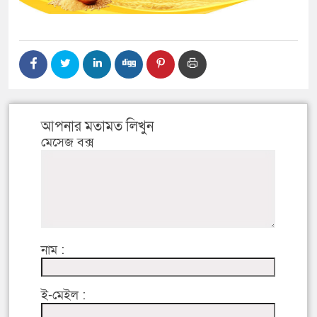
আপনার মতামত লিখুন
মেসেজ বক্স
নাম :
ই-মেইল :