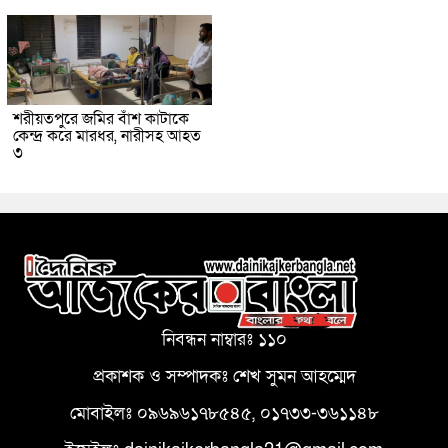
শরীয়তপুরে জমির বাঁশ কাটাকে
কেন্দ্র করে মারধর, নারীসহ আহত
৩
নিবন্ধন নাম্বারঃ ১১০
প্রকাশক ও সম্পাদকঃ শেখ সুমন আহম্মেদ
মোবাইলঃ ০৯৬৯৬১৭৮৫৪৫, ০১৭৩৩-৩৬১১৪৮