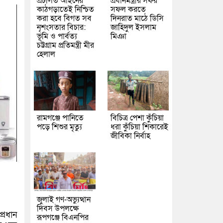
প্রচলিত আইনের
প্রধানমন্ত্রীর সফর
কাঠগড়াতেই নিশ্চিত
সফল করতে
করা হবে বিগত সব
দিনরাত মাঠে ডিসি
নৃশংসতার বিচার:
জাহিদুল ইসলাম
ভূমি ও পার্বত্য
মিঞা
চট্টগ্রাম প্রতিমন্ত্রী মীর
হেলাল
রামগঞ্জে পানিতে
বিচিত্র পেশা কুঁচিয়া
পড়ে শিশুর মৃত্যু
ধরা কুঁচিয়া শিকারেই
জীবিকা নির্বাহ
জুলাই গণ-অভ্যুত্থান
দিবস উপলক্ষে
প্রধান
রূপগঞ্জে বিএনপির