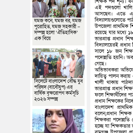
শিক্ষক পদ শূন্য। ফল
এই পদগুলো খালি থা
আসছেন। এতে এক দ
বিদ্যালয়গুলোতে পাঠ
যমজ কনে, যমজ বর, যমজ
উপজেলা প্রাথমিক শি
পুরোহিত, যমজ সহকারী –
রয়েছে যার মধ্যে ১
সম্পন্ন হলো ‘ঐতিহাসিক’
এক বিয়ে
ভারপ্রাপ্ত প্রধান 
বিদ্যালয়েরই প্রধ
সালে ১৮ জন শিক্
পদোন্নতি হয়নি। অ
গেছে।
অভিভাবকরা অভিযোগ
দায়িত্ব পালন করায
সিলেটে বাংলাদেশ বৌদ্ধ যুব
খালী থাকায় পাঠদা
পরিষদ (বাবৌযুপ) এর
ভারপ্রাপ্ত প্রধান শ
বার্ষিক বৃক্ষরোপণ কর্মসূচি
ফলে শিক্ষার্থীদের পা
২০২৬ সম্পন্ন
প্রধান শিক্ষকের নির্
বাংলাদেশ প্রাথম
বলেন,প্রধান শিক্ষক 
শিক্ষকরা পদোন্নতি
হচ্ছে যা শিক্ষকতা
রামগঞ্জ উপজেলা প