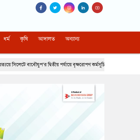
ধর্ম
কৃষি
আদালত
অন্যান্য
 দ্বিতীয় পর্যায়ে বৃক্ষরোপণ কর্মসূচি সম্পন্ন
নোয়াখালীর বেগমগঞ্জে সিএনজিতে