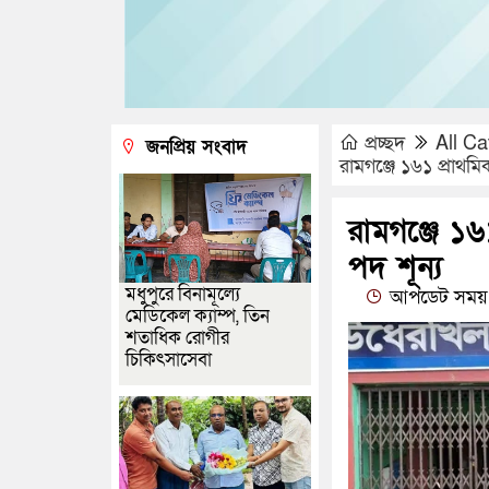
প্রচ্ছদ
All Ca
জনপ্রিয় সংবাদ
রামগঞ্জে ১৬১ প্রাথমি
রামগঞ্জে ১৬
পদ শূন্য
মধুপুরে বিনামূল্যে
আপডেট সময় :
মেডিকেল ক্যাম্প, তিন
শতাধিক রোগীর
চিকিৎসাসেবা