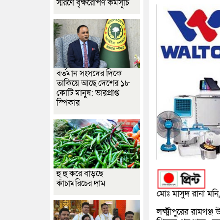
স্মরণে বৃক্ষরোপণ কর্মসূচি
বর্তমান সংসদের দিকে
তাকিয়ে আছে দেশের ১৮
কোটি মানুষ: ভারপ্রাপ্ত
স্পিকার
হু হু করে বাড়ছে
কাঁচামরিচের দাম
মোঃ মাসুদ রানা মনি, 
লক্ষ্মীপুরের রামগঞ্