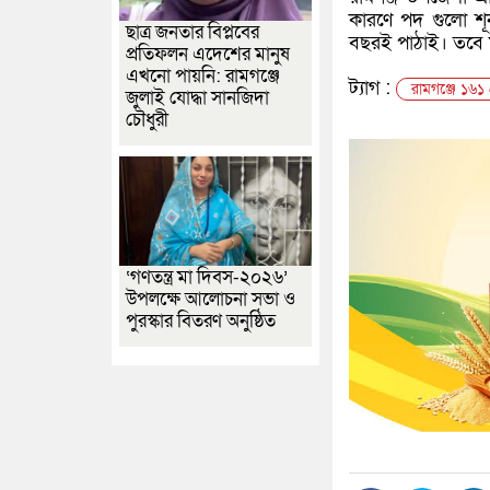
কারণে পদ গুলো শূন
ছাত্র জনতার বিপ্লবের
বছরই পাঠাই। তবে ম
প্রতিফলন এদেশের মানুষ
এখনো পায়নি: রামগঞ্জে
ট্যাগ :
রামগঞ্জে ১৬১ 
জুলাই যোদ্ধা সানজিদা
চৌধুরী
‘গণতন্ত্র মা দিবস-২০২৬’
উপলক্ষে আলোচনা সভা ও
পুরস্কার বিতরণ অনুষ্ঠিত