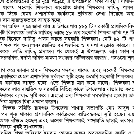
ে ভারপ্রাপ্তদের ভারে নুয়ে পড়েছে এ উপজেলার শিক্ষা ব্যবস্থা। দীর্ঘদ
কায় সহকারি শিক্ষকরা ভারপ্রাপ্ত প্রধান শিক্ষকের দায়িত্ব পাল
িকে যেমন প্রশাসনিক কার্যক্রমে স্থবিরতা দেখা দিয়েছে অন্
 দান মারাত্মকভাবে ব্যাহত হচ্ছে।
ক্ষা অফিস সূত্রে জানা যায় এ উপজেলায় ১৬১ টি সরকারী প্রাথমিক বিদ্
৮টি বিদ্যালয়ে চলতি দায়িত্বে আছে ১৮ জন সহকারি শিক্ষক বাকি ৭৪ ট
শিক্ষক হিসেবে দায়িত্ব পালন করছে সহকারি শিক্ষকরা। মোট ৯২ টি প্র
ান শিক্ষক পদ শুন্য।অবসরজনিত বদলিজনিত ও মামলা সংক্রান্ত কারণে।
ষককে চলতি দায়িত্ব প্রদানের পর থেকেই এ উপজেলায় আর কোন 
বসরজনিত, বদলি জনিত মামলা সংক্রান্ত জটিলতার কারণে , পদগুলো শূন্য
 করে জানান প্রধান শিক্ষকের পদশূন্য থাকায় এবং সহকারী শিক্ষক
় একদিকে যেমন প্রশাসনিক দুর্বলতা সৃষ্টি হচ্ছে তেমনি সহকারী শিক্ষকে
ন কার্যক্রম ব্যাহত হচ্ছে এতে শিক্ষার মান কমে যাচ্ছে। শিক্ষকরা 
িক্ষকদের প্রায় দাপ্তরিক ও সরকারি বিভিন্ন কাজে উপজেলায় যাতায়াত কর
ঠদানের ব্যাঘাত সৃষ্টি করে। এছাড়া অন্য শিক্ষকরা সমমর্যাদার হওয়ায় ভারপ
দেশনা মানতে দ্বিধা প্রকাশ করেন।
িক শিক্ষক সমিতি রামগঞ্জ উপজেলা শাখার সভাপতি মোঃ আবুল 
পদ শূন্য থাকায় প্রশাসনিক কার্যক্রমের প্রতিবন্ধকতা সৃষ্টি হচ্ছে। এ
 থেকে বঞ্চিত হচ্ছেন এবং অনেক শিক্ষককেই পদোন্নতি ছাড়াই অবসর
র জীবনে খুবই দুঃখজনক।
্রাথমিক শিক্ষা অফিসার ইমরান হোসেন বলেন, অবসরজনিত, বদলি ও মৃ