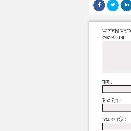
আপনার মতাম
মেসেজ বক্স
নাম :
ই-মেইল :
ওয়েবসাইট :