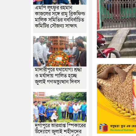
এমপি লুৎফুর রহমান
কাজলের সঙ্গে রামু ব্রিকফিল্ড
মালিক সমিতির নবনির্বাচিত
কমিটির সৌজন্য সাক্ষাৎ
মাদারীপুরে যথাযোগ্য শ্রদ্ধা
ও মর্যাদায় পালিত হচ্ছে
জুলাই গণঅভ্যুত্থান দিবস
দুর্গাপুরে ভারপ্রাপ্ত স্পিকারের
উদ্যোগে জুলাই শহীদদের