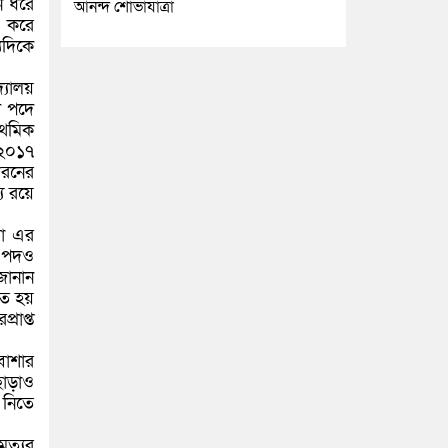
িন ধরে
আনন্দ শোভাযাত্রা
ন করে
যদিকে
যালয়
ি পদে
াথমিক
 ২০১৭
ধরনের
 রয়ে
রা এর
র পদও
জানান
তে হয়
্রাপ্ত
বাশার
ছাড়াও
 নিতে
ত্যুর