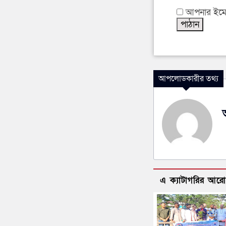
আপনার ইমেইল
আপলোডকারীর তথ্য
এ ক্যাটাগরির আর