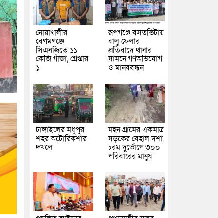
নোয়াখালীর
রূপগঞ্জে বসতভিটায়
বেগমগঞ্জে
বালু ফেলার
সিএনজিতে ১১
প্রতিবাদে থানার
কেজি গাঁজা, গ্রেপ্তার
সামনে গণঅভিযোগ
১
ও মানববন্ধন
টাঙ্গাইলের মধুপুর
মহন গ্রামের একমাত্র
শহর অটোরিকশার
সড়কের বেহাল দশা,
দখলে
চরম দুর্ভোগে ৩০০
পরিবারের মানুষ