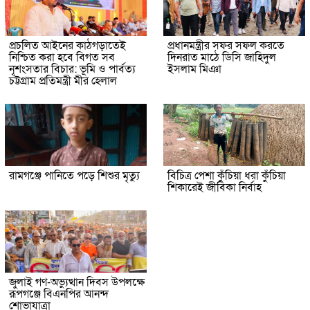
প্রচলিত আইনের কাঠগড়াতেই
প্রধানমন্ত্রীর সফর সফল করতে
নিশ্চিত করা হবে বিগত সব
দিনরাত মাঠে ডিসি জাহিদুল
নৃশংসতার বিচার: ভূমি ও পার্বত্য
ইসলাম মিঞা
চট্টগ্রাম প্রতিমন্ত্রী মীর হেলাল
রামগঞ্জে পানিতে পড়ে শিশুর মৃত্যু
বিচিত্র পেশা কুঁচিয়া ধরা কুঁচিয়া
শিকারেই জীবিকা নির্বাহ
জুলাই গণ-অভ্যুত্থান দিবস উপলক্ষে
রূপগঞ্জে বিএনপির আনন্দ
শোভাযাত্রা