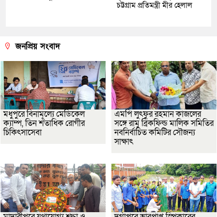
চট্টগ্রাম প্রতিমন্ত্রী মীর হেলাল
জনপ্রিয় সংবাদ
মধুপুরে বিনামূল্যে মেডিকেল
এমপি লুৎফুর রহমান কাজলের
ক্যাম্প, তিন শতাধিক রোগীর
সঙ্গে রামু ব্রিকফিল্ড মালিক সমিতির
চিকিৎসাসেবা
নবনির্বাচিত কমিটির সৌজন্য
সাক্ষাৎ
মাদারীপুরে যথাযোগ্য শ্রদ্ধা ও
দুর্গাপুরে ভারপ্রাপ্ত স্পিকারের