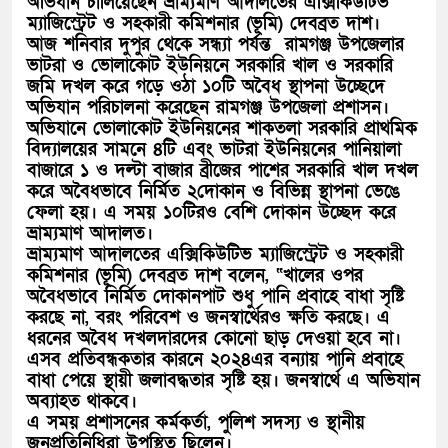
অভিযান চালিয়েছেন ভ্রাম্যমাণ আদালতের এক্সিকিউটিভ
ম্যাজিস্ট্রেট ও সহকারী কমিশনার (ভূমি) দেবব্রত দাশ।
আজ শনিবার দুপুর থেকে সন্ধ্যা পর্যন্ত রামগঞ্জ উপজেলার
ভাটরা ও ভোলাকোট ইউনিয়নে সরকারি খাল ও সরকারি
জমি দখল করে গড়ে ওঠা ১০টি অবৈধ স্থাপনা উচ্ছেদে
অভিযান পরিচালনা করেছেন রামগঞ্জ উপজেলা প্রশাসন।
অভিযানে ভোলাকোট ইউনিয়নের শাকতলা সরকারি প্রাথমিক
বিদ্যালয়ের সামনে ৪টি এবং ভাটরা ইউনিয়নের পানিয়ালা
বাজারে ১ ও দল্টা বাজার ব্রীজের পাশের সরকারি খাল দখল
করে অবৈধভাবে নির্মিত ২দোকান ও বিভিন্ন স্থাপনা ভেঙে
ফেলা হয়। এ সময় ১০টিরও বেশি দোকান উচ্ছেদ করে
ভ্রাম্যমাণ আদালত।
ভ্রাম্যমাণ আদালতের এক্সিকিউটিভ ম্যাজিস্ট্রেট ও সহকারী
কমিশনার (ভূমি) দেবব্রত দাশ বলেন, “খালের ওপর
অবৈধভাবে নির্মিত দোকানপাট শুধু পানি প্রবাহে বাধা সৃষ্টি
করছে না, বরং পরিবেশ ও জনস্বার্থেরও ক্ষতি করছে। এ
ধরনের অবৈধ দখলদারদের কোনো ছাড় দেওয়া হবে না।
এসব প্রতিবন্ধকতার কারনে ২০২৪এর বন্যায় পানি প্রবাহে
বাধা পেয়ে স্থায়ী জলাবদ্ধতার সৃষ্টি হয়। জনস্বার্থে এ অভিযান
অব্যাহত থাকবে।
এ সময় প্রশাসনের কর্মকর্তা, পুলিশ সদস্য ও স্থানীয়
জনপ্রতিনিধিরা উপস্থিত ছিলেন।