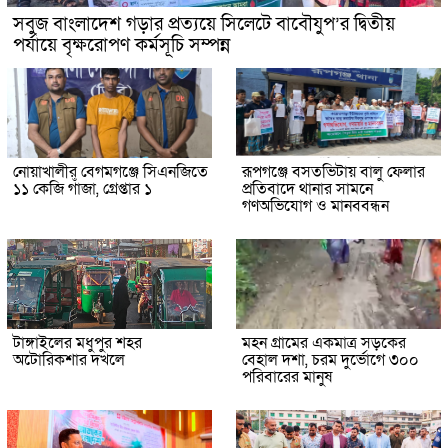
সবুজ বাংলাদেশ গড়ার প্রত্যয়ে সিলেটে বাবৌযুপ’র দ্বিতীয়
পর্যায়ে বৃক্ষরোপণ কর্মসূচি সম্পন্ন
নোয়াখালীর বেগমগঞ্জে সিএনজিতে
রূপগঞ্জে বসতভিটায় বালু ফেলার
১১ কেজি গাঁজা, গ্রেপ্তার ১
প্রতিবাদে থানার সামনে
গণঅভিযোগ ও মানববন্ধন
টাঙ্গাইলের মধুপুর শহর
মহন গ্রামের একমাত্র সড়কের
অটোরিকশার দখলে
বেহাল দশা, চরম দুর্ভোগে ৩০০
পরিবারের মানুষ