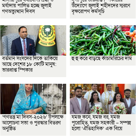
মর্যাদায় পালিত হচ্ছে জুলাই
উদ্যোগে জুলাই শহীদদের স্মরণে
গণঅভ্যুত্থান দিবস
বৃক্ষরোপণ কর্মসূচি
বর্তমান সংসদের দিকে তাকিয়ে
হু হু করে বাড়ছে কাঁচামরিচের দাম
আছে দেশের ১৮ কোটি মানুষ:
ভারপ্রাপ্ত স্পিকার
‘গণতন্ত্র মা দিবস-২০২৬’ উপলক্ষে
যমজ কনে, যমজ বর, যমজ
আলোচনা সভা ও পুরস্কার বিতরণ
পুরোহিত, যমজ সহকারী – সম্পন্ন
অনুষ্ঠিত
হলো ‘ঐতিহাসিক’ এক বিয়ে