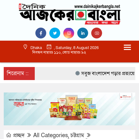
Dhaka
, Saturday, 8 August 2026
নিবন্ধন নাম্বারঃ ১১০, কোড নাম্বারঃ ৯২
শিরোনাম ::
সবুজ বাংলাদেশ গড়ার প্রত্যয়ে সিলেটে ব
প্রচ্ছদ
All Categories
,
চট্টগ্রাম