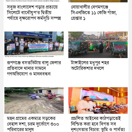
সবুজ বাংলাদেশ গড়ার প্রত্যয়ে
নোয়াখালীর বেগমগঞ্জে
সিলেটে বাবৌযুপ’র দ্বিতীয়
সিএনজিতে ১১ কেজি গাঁজা,
পর্যায়ে বৃক্ষরোপণ কর্মসূচি সম্পন্ন
গ্রেপ্তার ১
রূপগঞ্জে বসতভিটায় বালু ফেলার
টাঙ্গাইলের মধুপুর শহর
প্রতিবাদে থানার সামনে
অটোরিকশার দখলে
গণঅভিযোগ ও মানববন্ধন
মহন গ্রামের একমাত্র সড়কের
প্রচলিত আইনের কাঠগড়াতেই
বেহাল দশা, চরম দুর্ভোগে ৩০০
নিশ্চিত করা হবে বিগত সব
পরিবারের মানুষ
নৃশংসতার বিচার: ভূমি ও পার্বত্য