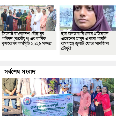
সিলেটে বাংলাদেশ বৌদ্ধ যুব
ছাত্র জনতার বিপ্লবের প্রতিফলন
পরিষদ (বাবৌযুপ) এর বার্ষিক
এদেশের মানুষ এখনো পায়নি:
বৃক্ষরোপণ কর্মসূচি ২০২৬ সম্পন্ন
রামগঞ্জে জুলাই যোদ্ধা সানজিদা
চৌধুরী
সর্বশেষ সংবাদ