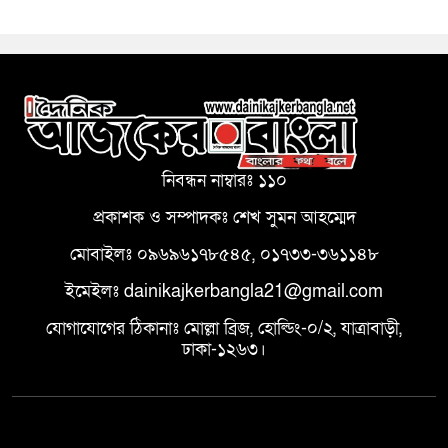
নিবন্ধন নাম্বারঃ ১১০
প্রকাশক ও সম্পাদকঃ শেখ সুমন আহম্মেদ
মোবাইলঃ ০৯৬৯৬১৭৮৫৪৫, ০১৭৩৩-৩৬১১৪৮
ইমেইলঃ dainikajkerbangla21@gmail.com
যোগাযোগের ঠিকানাঃ মোল্লা ব্রিজ, হোল্ডিং-০/২, যাত্রাবাড়ী,
ঢাকা-১২৬৩।