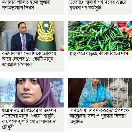
মর্যাদায় পালিত হচ্ছে জুলাই
উদ্যোগে জুলাই শহীদদের স্মরণে
গণঅভ্যুত্থান দিবস
বৃক্ষরোপণ কর্মসূচি
বর্তমান সংসদের দিকে তাকিয়ে
হু হু করে বাড়ছে কাঁচামরিচের দাম
আছে দেশের ১৮ কোটি মানুষ:
ভারপ্রাপ্ত স্পিকার
ছাত্র জনতার বিপ্লবের প্রতিফলন
‘গণতন্ত্র মা দিবস-২০২৬’ উপলক্ষে
এদেশের মানুষ এখনো পায়নি:
আলোচনা সভা ও পুরস্কার বিতরণ
রামগঞ্জে জুলাই যোদ্ধা সানজিদা
অনুষ্ঠিত
চৌধুরী