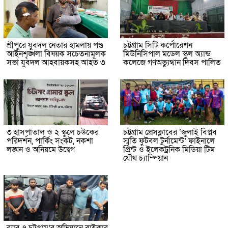
শ্রীপুরে যুবদল নেতার হামলায় পণ্ড
চট্টগ্রাম সিটি কর্পোরেশন
আইনশৃঙ্খলা বিষয়ক সচেতনামূলক
মিউনিসিপাল মডেল স্কুল অ্যান্ড
সভা যুবদল আহবায়কসহ আহত ৩
কলেজে গণঅভ্যুত্থান দিবস পালিত
৩ হাসপাতাল ও ২ স্কুলে চউকের
চট্টগ্রাম প্রেসক্লাবের ‘জুলাই বিপ্লব
পরিদর্শন, পার্কিং সংকট, নকশা
স্মৃতি ফুটবল টুর্নামেন্ট’ ফাইনালে
লঙ্ঘন ও অনিয়মে উদ্বেগ
প্রিন্ট ও ইলেকট্রনিক মিডিয়া টিম
যৌথ চ্যাম্পিয়ান
র‌্যাব-৭ চট্টগ্রাম’র অভিযানে বাইকার