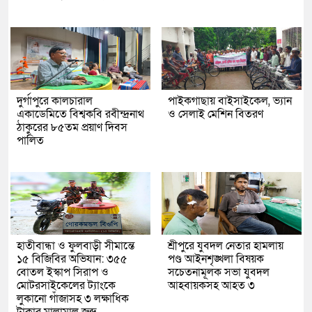
দুর্গাপুরে কালচারাল
পাইকগাছায় বাইসাইকেল, ভ্যান
একাডেমিতে বিশ্বকবি রবীন্দ্রনাথ
ও সেলাই মেশিন বিতরণ
ঠাকুরের ৮৫তম প্রয়াণ দিবস
পালিত
হাতীবান্ধা ও ফুলবাড়ী সীমান্তে
শ্রীপুরে যুবদল নেতার হামলায়
১৫ বিজিবির অভিযান: ৩৫৫
পণ্ড আইনশৃঙ্খলা বিষয়ক
বোতল ইস্কাপ সিরাপ ও
সচেতনামূলক সভা যুবদল
মোটরসাইকেলের ট্যাংকে
আহবায়কসহ আহত ৩
লুকানো গাঁজাসহ ৩ লক্ষাধিক
টাকার মালামাল জব্দ