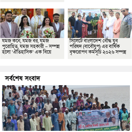
যমজ কনে, যমজ বর, যমজ
সিলেটে বাংলাদেশ বৌদ্ধ যুব
পুরোহিত, যমজ সহকারী – সম্পন্ন
পরিষদ (বাবৌযুপ) এর বার্ষিক
হলো ‘ঐতিহাসিক’ এক বিয়ে
বৃক্ষরোপণ কর্মসূচি ২০২৬ সম্পন্ন
সর্বশেষ সংবাদ