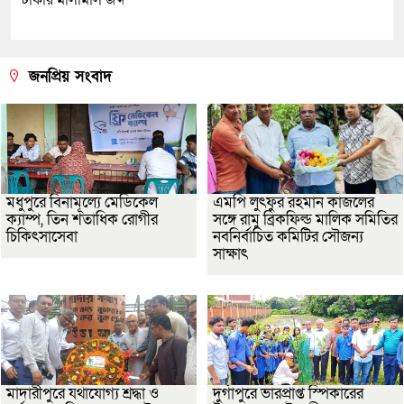
জনপ্রিয় সংবাদ
মধুপুরে বিনামূল্যে মেডিকেল
এমপি লুৎফুর রহমান কাজলের
ক্যাম্প, তিন শতাধিক রোগীর
সঙ্গে রামু ব্রিকফিল্ড মালিক সমিতির
চিকিৎসাসেবা
নবনির্বাচিত কমিটির সৌজন্য
সাক্ষাৎ
মাদারীপুরে যথাযোগ্য শ্রদ্ধা ও
দুর্গাপুরে ভারপ্রাপ্ত স্পিকারের