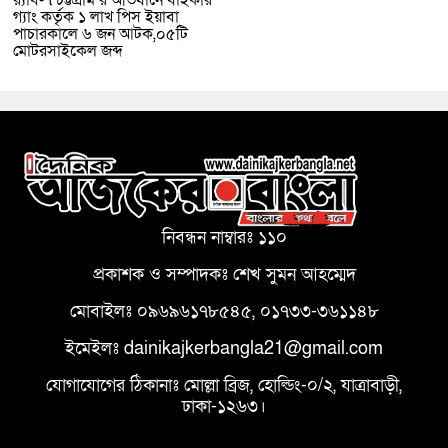
গ্যাং কর্তৃক ১ লাখ পিস ইয়াবা
পাচারকালে ৬ জন আটক,০৫টি
মোটরসাইকেল জব্দ
নিবন্ধন নাম্বারঃ ১১০
প্রকাশক ও সম্পাদকঃ শেখ সুমন আহম্মেদ
মোবাইলঃ ০৯৬৯৬১৭৮৫৪৫, ০১৭৩৩-৩৬১১৪৮
ইমেইলঃ dainikajkerbangla21@gmail.com
যোগাযোগের ঠিকানাঃ মোল্লা ব্রিজ, হোল্ডিং-০/২, যাত্রাবাড়ী,
ঢাকা-১২৬৩।