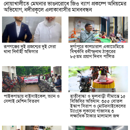
নোয়াখালীতে মেঘনার ভাঙনরোধে জিও ব্যাগ প্রকল্পে অনিয়মের
অভিযোগ, নদীরকূলে এলাকাবাসীর মানববন্ধন
রূপগঞ্জের দুই প্রজন্মের দুই সেরা
দুর্গাপুরে কালচারাল একাডেমিতে
থানা নির্বাহী অফিসার
বিশ্বকবি রবীন্দ্রনাথ ঠাকুরের
৮৫তম প্রয়াণ দিবস পালিত
পাইকগাছায় বাইসাইকেল, ভ্যান ও
হাতীবান্ধা ও ফুলবাড়ী সীমান্তে ১৫
সেলাই মেশিন বিতরণ
বিজিবির অভিযান: ৩৫৫ বোতল
ইস্কাপ সিরাপ ও মোটরসাইকেলের
ট্যাংকে লুকানো গাঁজাসহ ৩
লক্ষাধিক টাকার মালামাল জব্দ