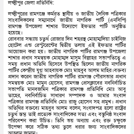
লক্ষ্মীপুর জেলা প্রতিনিধি:
লক্ষ্মীপুরের রামগঞ্জে কর্মরত স্থানীয় ও জাতীয় দৈনিক পত্রিকার
সাংবাদিকদের সম্মানার্থে জাতীয় নাগরিক পার্টি (এনসিপি)
রামগঞ্জ উপজেলা শাখার উদ্যোগে ইফতার পার্টি অনুষ্ঠিত
হয়েছে।
রোববার সন্ধ্যায় চতুর্থ রোজার দিন শহরস্থ মোহাম্মদিয়া চাইনিজ
হোটেল এন্ড রেস্টুরেন্টের দ্বিতীয় তলায় এই ইফতার পার্টির
আয়োজন করা হয়। জাতীয় নাগরিক পার্টির রামগঞ্জ উপজেলা
শাখার প্রধান সমন্বয়ক মোহাম্মদ মাসুম বিল্লাহর সভাপতিত্বে এ
সময় প্রধান অতিথি হিসেবে উপস্থিত ছিলেন জাতীয় নাগরিক
পার্টির কেন্দ্রীয় যুগ্ন আহবায়ক মোঃ মাহবুব আলম মাহির।বক্তব্য
প্রদান করেন জাতীয় নাগরিক পার্টির রামগঞ্জ পৌরসভার প্রধান
সমন্বয়ক মোঃ মামুন হোসেন, রামগঞ্জ প্রেসক্লাবের নবনির্বাচিত
সভাপতি মানবজমিন পত্রিকার রামগঞ্জ প্রতিনিধি মোঃ আবু
তাহের, নবনির্বাচিত সাধারণ সম্পাদক ও আমার সংবাদ
পত্রিকার রামগঞ্জ প্রতিনিধি মোঃ রাজু হোসেন সহ প্রমুখ। প্রধান
অতিথির বক্তব্যে মাহবুব আলম বলেন, সংবাদপত্র হলো রাষ্ট্রের
চতুর্থ স্তম্ভ তাই প্রত্যেক সাংবাদিকের সত্য এবং বস্তুনিষ্ঠ সংবাদ
পরিবেশন করা উচিত। তিনি ভয় অন্যায় এবং রক্ত চক্ষুকে
উপেক্ষা করে সঠিক তথ্য তুলে ধরার জন্য সাংবাদিকদের
আহ্বান জানান।