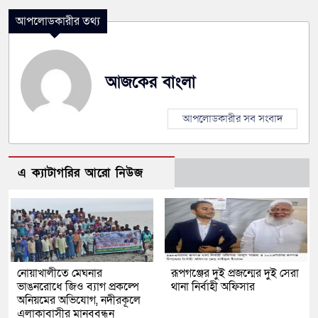
আপলোডকারীর তথ্য
আজকের বাংলা
আপলোডকারীর সব সংবাদ
এ ক্যাটাগরির আরো নিউজ
নোয়াখালীতে মেঘনার
রূপগঞ্জের দুই প্রজন্মের দুই সেরা
ভাঙনরোধে জিও ব্যাগ প্রকল্পে
থানা নির্বাহী অফিসার
অনিয়মের অভিযোগ, নদীরকূলে
এলাকাবাসীর মানববন্ধন