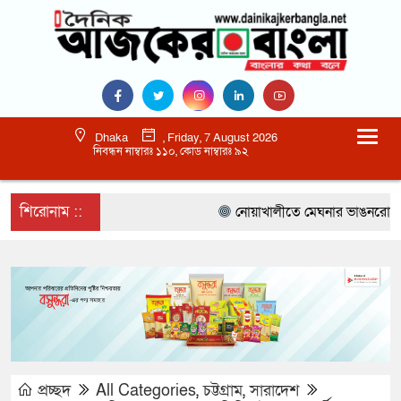
Dhaka
, Friday, 7 August 2026
নিবন্ধন নাম্বারঃ ১১০, কোড নাম্বারঃ ৯২
শিরোনাম ::
নোয়াখালীতে মেঘনার ভাঙনরোধে জিও ব
প্রচ্ছদ
All Categories
,
চট্টগ্রাম
,
সারাদেশ