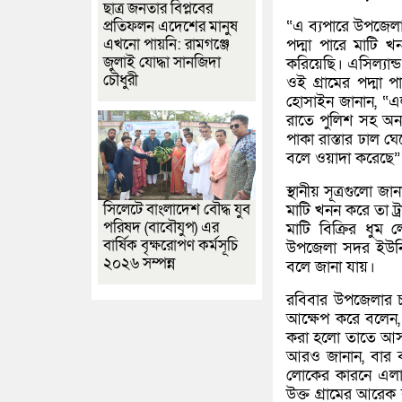
ছাত্র জনতার বিপ্লবের
প্রতিফলন এদেশের মানুষ
“এ ব্যপারে উপজেলা
এখনো পায়নি: রামগঞ্জে
পদ্মা পারে মাটি 
জুলাই যোদ্ধা সানজিদা
করিয়েছি। এসিল্যান
চৌধুরী
ওই গ্রামের পদ্মা
হোসাইন জানান, “এ
রাতে পুলিশ সহ অন্য
পাকা রাস্তার ঢাল 
বলে ওয়াদা করেছে”
স্থানীয় সূত্রগুলো জ
সিলেটে বাংলাদেশ বৌদ্ধ যুব
মাটি খনন করে তা ট্
পরিষদ (বাবৌযুপ) এর
মাটি বিক্রির ধুম 
বার্ষিক বৃক্ষরোপণ কর্মসূচি
উপজেলা সদর ইউনিয়নে
২০২৬ সম্পন্ন
বলে জানা যায়।
রবিবার উপজেলার চ
আক্ষেপ করে বলেন,
করা হলো তাতে আসন্
আরও জানান, বার বা
লোকের কারনে এলাকা
উক্ত গ্রামের আরে