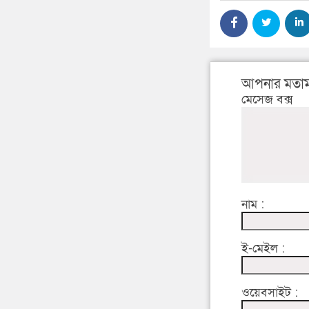
আপনার মতাম
মেসেজ বক্স
নাম :
ই-মেইল :
ওয়েবসাইট :