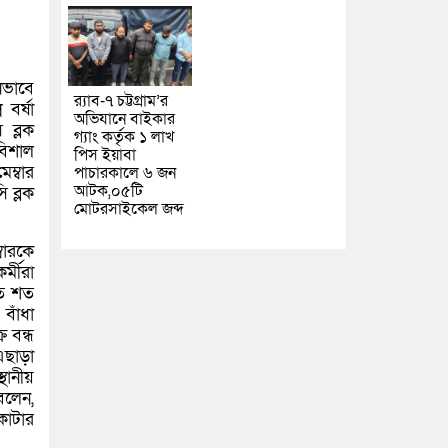
নভাবে
র‌্যাব-৭ চট্টগ্রাম’র
বর্ষা
অভিযানে বাইকার
 ব্লক
গ্যাং কর্তৃক ১ লাখ
বিশাল
পিস ইয়াবা
ম্বার
পাচারকালে ৬ জন
আটক,০৫টি
 ব্লক
মোটরসাইকেল জব্দ
বারকে
্মীরা
শত শত
বাঁধা
ি বন্ধ
এছাড়া
থানীয়
বলেন,
কাটার