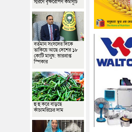
স্মরণে বৃক্ষরোপণ কর্মসূচি
বর্তমান সংসদের দিকে
তাকিয়ে আছে দেশের ১৮
কোটি মানুষ: ভারপ্রাপ্ত
স্পিকার
হু হু করে বাড়ছে
কাঁচামরিচের দাম