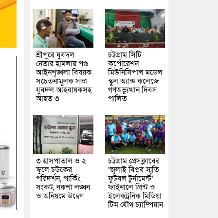
শ্রীপুরে যুবদল
চট্টগ্রাম সিটি
নেতার হামলায় পণ্ড
কর্পোরেশন
আইনশৃঙ্খলা বিষয়ক
মিউনিসিপাল মডেল
সচেতনামূলক সভা
স্কুল অ্যান্ড কলেজে
যুবদল আহবায়কসহ
গণঅভ্যুত্থান দিবস
আহত ৩
পালিত
৩ হাসপাতাল ও ২
চট্টগ্রাম প্রেসক্লাবের
স্কুলে চউকের
‘জুলাই বিপ্লব স্মৃতি
পরিদর্শন, পার্কিং
ফুটবল টুর্নামেন্ট’
সংকট, নকশা লঙ্ঘন
ফাইনালে প্রিন্ট ও
ও অনিয়মে উদ্বেগ
ইলেকট্রনিক মিডিয়া
টিম যৌথ চ্যাম্পিয়ান