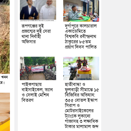
রূপগঞ্জের দুই
দুর্গাপুরে কালচারাল
প্রজন্মের দুই সেরা
একাডেমিতে
থানা নির্বাহী
বিশ্বকবি রবীন্দ্রনাথ
অফিসার
ঠাকুরের ৮৫তম
প্রয়াণ দিবস পালিত
পাইকগাছায়
হাতীবান্ধা ও
বাইসাইকেল, ভ্যান
ফুলবাড়ী সীমান্তে ১৫
ও সেলাই মেশিন
বিজিবির অভিযান:
বিতরণ
৩৫৫ বোতল ইস্কাপ
সিরাপ ও
মোটরসাইকেলের
ট্যাংকে লুকানো
গাঁজাসহ ৩ লক্ষাধিক
টাকার মালামাল জব্দ