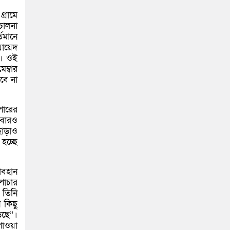
্রামে
চালনা
তমানে
যায়েদ
ে। ওই
ম্বার
বে না
 পারের
আবারও
ছাড়াও
হচ্ছে
োবহান
পাচার
 তিনি
 কিছু
েছে”।
পাওয়া