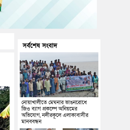
সর্বশেষ সংবাদ
নোয়াখালীতে মেঘনার ভাঙনরোধে
জিও ব্যাগ প্রকল্পে অনিয়মের
অভিযোগ, নদীরকূলে এলাকাবাসীর
মানববন্ধন