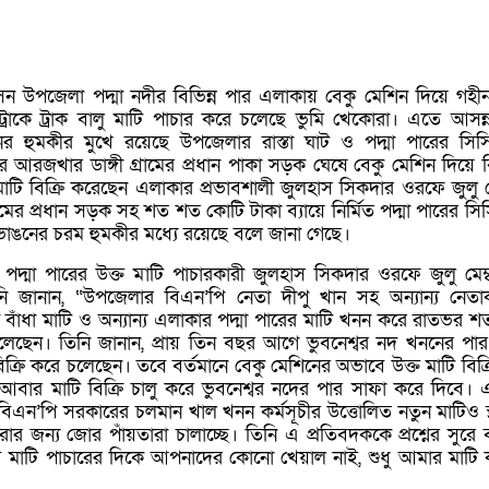
সন উপজেলা পদ্মা নদীর বিভিন্ন পার এলাকায় বেকু মেশিন দিয়ে গহী
াকে ট্রাক বালু মাটি পাচার করে চলেছে ভুমি খেকোরা। এতে আসন্ন 
র হুমকীর মুখে রয়েছে উপজেলার রাস্তা ঘাট ও পদ্মা পারের সিসি
 আরজখার ডাঙ্গী গ্রামের প্রধান পাকা সড়ক ঘেষে বেকু মেশিন দিয়ে 
াটি বিক্রি করেছেন এলাকার প্রভাবশালী জুলহাস সিকদার ওরফে জুলু মে
ামের প্রধান সড়ক সহ শত শত কোটি টাকা ব্যায়ে নির্মিত পদ্মা পারের সিসি
য় ভাঙনের চরম হুমকীর মধ্যে রয়েছে বলে জানা গেছে।
 পদ্মা পারের উক্ত মাটি পাচারকারী জুলহাস সিকদার ওরফে জুলু মেম্
ি জানান, “উপজেলার বিএন’পি নেতা দীপু খান সহ অন্যান্য নেতাকর
ড় বাঁধা মাটি ও অন্যান্য এলাকার পদ্মা পারের মাটি খনন করে রাতভর 
চলেছেন। তিনি জানান, প্রায় তিন বছর আগে ভুবনেশ্বর নদ খননের পার 
িক্রি করে চলেছেন। তবে বর্তমানে বেকু মেশিনের অভাবে উক্ত মাটি বিক্র
আবার মাটি বিক্রি চালু করে ভুবনেশ্বর নদের পার সাফা করে দিবে। 
িএন’পি সরকারের চলমান খাল খনন কর্মসূচীর উত্তোলিত নতুন মাটিও স্
 করার জন্য জোর পাঁয়তারা চালাচ্ছে। তিনি এ প্রতিবদককে প্রশ্নের সুরে 
ব মাটি পাচারের দিকে আপনাদের কোনো খেয়াল নাই, শুধু আমার মাটি 
।