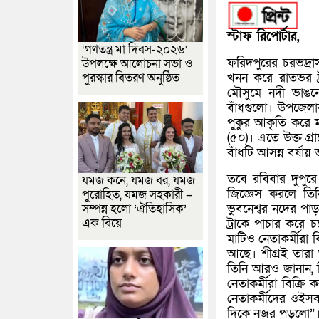
স্টাফ রিপোর্টার,
‘গণতন্ত্র মা দিবস-২০২৬’
ফরিদপুরের চরভদ্রা
উপলক্ষে আলোচনা সভা ও
পুরস্কার বিতরণ অনুষ্ঠিত
খনন করে রাতভর ট্র
মৌসুমে নদী ভাঙনে
বাঁধগুলো। উপজেলার
পুকুর আকৃতি করে ম
(৫০)। এতে উক্ত গ্র
বাঁধটি আসন্ন বর্ষা
তবে রবিবার দুপুরে
যমজ কনে, যমজ বর, যমজ
জিজ্ঞেস করলে তিন
পুরোহিত, যমজ সহকারী –
সম্পন্ন হলো ‘ঐতিহাসিক’
ভুবনেশ্বর নদের পা
এক বিয়ে
ট্রাকে পাচার করে 
মাটিও নেতাকর্মীরা ব
আছে। শীগ্রই তারা 
তিনি আরও জানান, ব
নেতাকর্মীরা বিক্রি
নেতাকর্মীদের ওইস
দিকে নজর পড়লো”