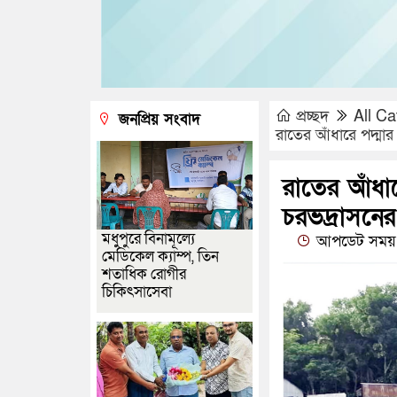
প্রচ্ছদ
All Ca
জনপ্রিয় সংবাদ
রাতের আঁধারে পদ্মার 
রাতের আঁধার
চরভদ্রাসনের 
মধুপুরে বিনামূল্যে
আপডেট সময় 
মেডিকেল ক্যাম্প, তিন
শতাধিক রোগীর
চিকিৎসাসেবা