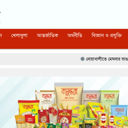
Dhaka
05:32:51 AM
, Friday, 7 August 2026
নিবন্ধন নাম্বারঃ ১১০, সিরিয়াল নাম্বারঃ ১৫৪, কোড নাম্বারঃ ৯২
ন
খেলাধুলা
আন্তর্জাতিক
অর্থনীতি
বিজ্ঞান ও প্রযুক্তি
নোয়াখালীতে মেঘনার ভাঙনরোধে জিও ব্যাগ প্রক