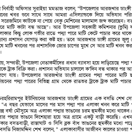
 নির্বাহী অফিসার সুরাইয়া মমতাজ বলেন, “উপজেলার আরজখার ডাংঙ্গী গ
খননের খবর শুনে সাথে সাথে আমরা এসিল্যান্ডকে দিয়ে অভিযান পরি
্ড সরেজমিনে কাউকে না পেয়ে বেকু মেশিনের মালামাল জব্দ করেছেন। বর্
 পারে মাটি কাটা বন্ধ আছে”। আর উপজেলা সহকারী কমিশনার (ভুমি) 
লাকার কিছু লোক গভীর রাতে পদ্মা পারে মাটি কেটে পাচার করে থাক
ান্য প্রশাসন যোগাড় করা কষ্ট হয়। তবে আরজখার ডাঙ্গী গ্রামের জুলু মে
ঘেষে মাটি খননের পর প্রশাসনিক জোর চাপের মুখে সে আর মাটি খনন কর
।
ানায়, সম্প্রতী, উপজেলা নেতাকর্মীদের প্রধান ব্যাবসা হয়ে দাড়িয়েছে পদ্মা
রাকে ট্রাক বিক্রি করা। প্রশাসন অভিযান চালালে ক’দিন বন্ধ থাকার পর 
লেগে যায়। উপজেলার আরজখাঁর ডাংঙ্গী গ্রামের পদ্মা পারের মাটি 
র পদ্মা পারের বিভিন্ন গ্রাম থেকে রাতভর ট্রাকে ট্রাক মাটি পাচার 
রহরিরামপুর ইউনিয়নের আরজখার ডাংঙ্গী গ্রামের এক বসতি শেখ স
 “এ বছর যেভাবে মাসের পর মাস পদ্মা পার এলাকা খনন করে মাটি 
ন বর্ষা মৌসুমে অত্র এলাকা পদ্মার ভাঙনের চরম হুমকীর মধ্যে থাকেব।
র পদ্মার ভাঙনে দিশেহারা হয়ে অত্র গ্রামে একটু বাড়ী করেছি। এখন
র বসতবাড়ী, রাস্তাঘাট ও সিসি ব্লক বাঁধ ভাঙনের হুমকীর মধ্যে পড়
ক বসতি নিজামদ্দিন শেখ বলেন, “ এলাকাবাসীর আজীবন কালের চাওয়া 