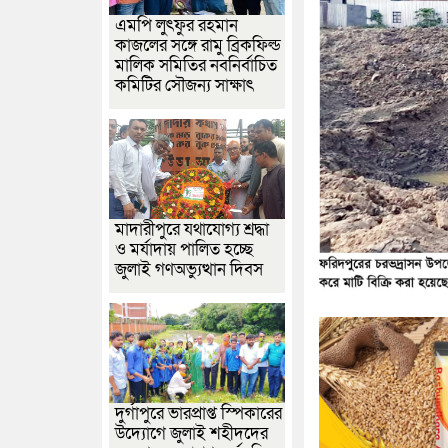
এমপি লুৎফুর রহমান
কাজলের সঙ্গে রামু ব্রিকফিল্ড
মালিক সমিতির নবনির্বাচিত
কমিটির সৌজন্য সাক্ষাৎ
মাদারীপুরে যথাযোগ্য শ্রদ্ধা
ও মর্যাদায় পালিত হচ্ছে
জুলাই গণঅভ্যুত্থান দিবস
দুর্গাপুরে ভারপ্রাপ্ত স্পিকারের
উদ্যোগে জুলাই শহীদদের