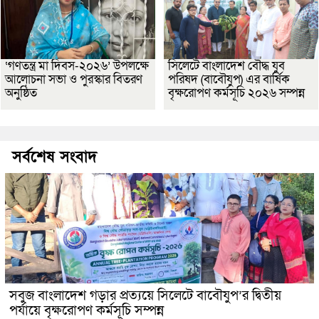
‘গণতন্ত্র মা দিবস-২০২৬’ উপলক্ষে
সিলেটে বাংলাদেশ বৌদ্ধ যুব
আলোচনা সভা ও পুরস্কার বিতরণ
পরিষদ (বাবৌযুপ) এর বার্ষিক
অনুষ্ঠিত
বৃক্ষরোপণ কর্মসূচি ২০২৬ সম্পন্ন
সর্বশেষ সংবাদ
সবুজ বাংলাদেশ গড়ার প্রত্যয়ে সিলেটে বাবৌযুপ’র দ্বিতীয়
পর্যায়ে বৃক্ষরোপণ কর্মসূচি সম্পন্ন