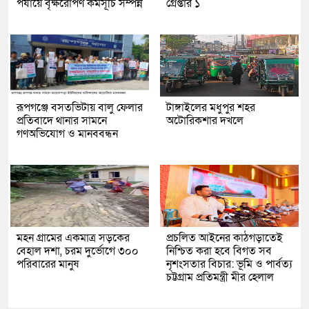
পর্যায়ে বৃক্ষরোপণ কর্মসূচি সম্পন্ন
গ্রেপ্তার ১
রূপগঞ্জে বসতভিটায় বালু ফেলার
টাঙ্গাইলের মধুপুর শহর
প্রতিবাদে থানার সামনে
অটোরিকশার দখলে
গণঅভিযোগ ও মানববন্ধন
মহন গ্রামের একমাত্র সড়কের
প্রচলিত আইনের কাঠগড়াতেই
বেহাল দশা, চরম দুর্ভোগে ৩০০
নিশ্চিত করা হবে বিগত সব
পরিবারের মানুষ
নৃশংসতার বিচার: ভূমি ও পার্বত্য
চট্টগ্রাম প্রতিমন্ত্রী মীর হেলাল