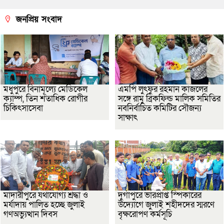
জনপ্রিয় সংবাদ
মধুপুরে বিনামূল্যে মেডিকেল
এমপি লুৎফুর রহমান কাজলের
ক্যাম্প, তিন শতাধিক রোগীর
সঙ্গে রামু ব্রিকফিল্ড মালিক সমিতির
চিকিৎসাসেবা
নবনির্বাচিত কমিটির সৌজন্য
সাক্ষাৎ
মাদারীপুরে যথাযোগ্য শ্রদ্ধা ও
দুর্গাপুরে ভারপ্রাপ্ত স্পিকারের
মর্যাদায় পালিত হচ্ছে জুলাই
উদ্যোগে জুলাই শহীদদের স্মরণে
গণঅভ্যুত্থান দিবস
বৃক্ষরোপণ কর্মসূচি