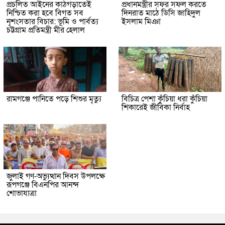
প্রচলিত আইনের কাঠগড়াতেই
প্রধানমন্ত্রীর সফর সফল করতে
নিশ্চিত করা হবে বিগত সব
দিনরাত মাঠে ডিসি জাহিদুল
নৃশংসতার বিচার: ভূমি ও পার্বত্য
ইসলাম মিঞা
চট্টগ্রাম প্রতিমন্ত্রী মীর হেলাল
রামগঞ্জে পানিতে পড়ে শিশুর মৃত্যু
বিচিত্র পেশা কুঁচিয়া ধরা কুঁচিয়া
শিকারেই জীবিকা নির্বাহ
জুলাই গণ-অভ্যুত্থান দিবস উপলক্ষে
রূপগঞ্জে বিএনপির আনন্দ
শোভাযাত্রা