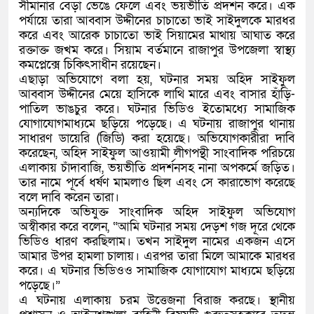
সীমানার বেড়া ভেঙে ফেলে এবং ভয়ভীতি প্রদর্শন করে। এক
পর্যায়ে তারা আব্বাস উদ্দীনের চাচাতো ভাই সাইদুলকে মারধর
করে এবং আরেক চাচাতো ভাই সিয়ামের মাথায় আঘাত করে
রক্তাক্ত জখম করে। সিয়াম বর্তমানে রাজাপুর উপজেলা স্বাস্থ্য
কমপ্লেক্সে চিকিৎসাধীন রয়েছেন।
এছাড়া অভিযোগে বলা হয়, ঘটনার সময় অহিদ সাইফুল
আব্বাস উদ্দীনের মেয়ে হাসিকে লাথি মারে এবং বাসার হাঁড়ি-
পাতিল ভাঙচুর করে। ঘটনার ভিডিও ইতোমধ্যে সামাজিক
যোগাযোগমাধ্যমে ছড়িয়ে পড়েছে। এ ঘটনায় রাজাপুর থানায়
সাধারণ ডায়েরি (জিডি) করা হয়েছে। অভিযোগকারীরা দাবি
করেছেন, অহিদ সাইফুল আওয়ামী লীগপন্থী সাংবাদিক পরিচয়ে
এলাকায় চাঁদাবাজি, ভয়ভীতি প্রদর্শনসহ নানা অপকর্মে জড়িত।
তার নামে পূর্বে ধর্ষণ মামলাও ছিল এবং সে কারাভোগ করেছে
বলে দাবি করেন তারা।
অন্যদিকে অভিযুক্ত সাংবাদিক অহিদ সাইফুল অভিযোগ
অস্বীকার করে বলেন, “আমি ঘটনার সময় দেড়শ গজ দূরে থেকে
ভিডিও ধারণ করছিলাম। তখন সাইদুল নামের একজন এসে
আমার উপর হামলা চালায়। এরপর তারা মিলে আমাকে মারধর
করে। এ ঘটনার ভিডিওও সামাজিক যোগাযোগ মাধ্যমে ছড়িয়ে
পড়েছে।”
এ ঘটনায় এলাকায় চরম উত্তেজনা বিরাজ করছে। স্থানীয়