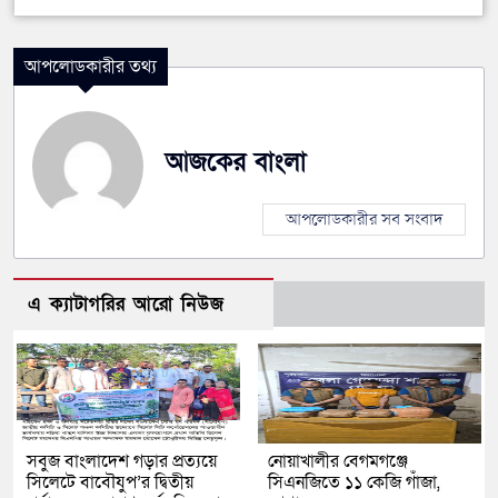
আপলোডকারীর তথ্য
আজকের বাংলা
আপলোডকারীর সব সংবাদ
এ ক্যাটাগরির আরো নিউজ
সবুজ বাংলাদেশ গড়ার প্রত্যয়ে
নোয়াখালীর বেগমগঞ্জে
সিলেটে বাবৌযুপ’র দ্বিতীয়
সিএনজিতে ১১ কেজি গাঁজা,