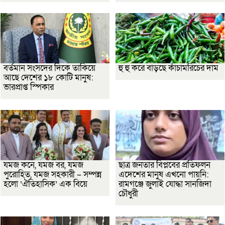
বর্তমান সংসদের দিকে তাকিয়ে
হু হু করে বাড়ছে কাঁচামরিচের দাম
আছে দেশের ১৮ কোটি মানুষ:
ভারপ্রাপ্ত স্পিকার
যমজ কনে, যমজ বর, যমজ
ছাত্র জনতার বিপ্লবের প্রতিফলন
পুরোহিত, যমজ সহকারী – সম্পন্ন
এদেশের মানুষ এখনো পায়নি:
হলো ‘ঐতিহাসিক’ এক বিয়ে
রামগঞ্জে জুলাই যোদ্ধা সানজিদা
চৌধুরী