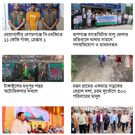
নোয়াখালীর বেগমগঞ্জে সিএনজিতে
রূপগঞ্জে বসতভিটায় বালু ফেলার
১১ কেজি গাঁজা, গ্রেপ্তার ১
প্রতিবাদে থানার সামনে
গণঅভিযোগ ও মানববন্ধন
টাঙ্গাইলের মধুপুর শহর
মহন গ্রামের একমাত্র সড়কের
অটোরিকশার দখলে
বেহাল দশা, চরম দুর্ভোগে ৩০০
পরিবারের মানুষ