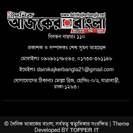
নিবন্ধন নাম্বারঃ ১১০
প্রকাশক ও সম্পাদকঃ শেখ সুমন আহম্মেদ
মোবাইলঃ ০৯৬৯৬১৭৮৫৪৫, ০১৭৩৩-৩৬১১৪৮
ইমেইলঃ dainikajkerbangla21@gmail.com
যোগাযোগের ঠিকানাঃ মোল্লা ব্রিজ, হোল্ডিং-০/২, যাত্রাবাড়ী,
ঢাকা-১২৬৩।
© দৈনিক আজকের বাংলা, সর্বস্বত্ব স্বত্বাধিকার সংরক্ষিত | Theme
Developed BY
TOPPER IT