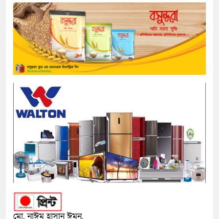
মো. নাঈম হাসান ঈমন,