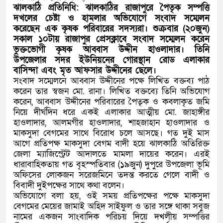
ঝালকাঠি প্রতিনিধি: ঝালকাঠির রাজাপুরে পৈতৃক সম্পত্তি
দখলের চেষ্টা ও হামলার অভিযোগে সংবাদ সম্মেলন
করেছেন এক কৃষক পরিবারের সদস্যরা। শুক্রবার (২০জুন)
সকাল ১০টায় রাজাপুর প্রেসক্লাবে সংবাদ সম্মেলন করেন
ভুক্তভোগী কৃষক আব্বাস উদ্দীন হাওলাদার। তিনি
উপজেলার সদর ইউনিয়নের গোরস্থান রোড এলাকার
বাসিন্দা এবং মৃত আফসার উদ্দীনের ছেলে।
সংবাদ সম্মেলনে আব্বাস উদ্দীনের পক্ষে লিখিত বক্তব্য পাঠ
করেন তার স্বজন মো. রানা। লিখিত বক্তব্যে তিনি অভিযোগ
করেন, আব্বাস উদ্দীনের পরিবারের পৈতৃক ও কবলাকৃত জমি
নিয়ে দীর্ঘদিন ধরে একই এলাকার আত্মীয় মো. জাহাঙ্গীর
হাওলাদার, আলমগীর হাওলাদার, শাহজাহান হাওলাদার ও
মাকসুদা বেগমের সাথে বিরোধ চলে আসছে। গত দুই মাস
আগে প্রতিপক্ষ মাকসুদা বেগম বাদী হয়ে ঝালকাঠি অতিরিক্ত
জেলা ম্যাজিস্ট্রেট আদালতে মামলা দায়ের করেন। এরই
ধারাবাহিকতায় গত বৃহস্পতিবার (১৯জুন) দুপুরে উপজেলা ভূমি
অফিসের লোকজন সরেজমিনে তদন্ত করতে গেলে বাদী ও
বিবাদী দুইপক্ষের সাথে কথা বলেন।
অভিযোগে বলা হয়, ওই সময় প্রতিপক্ষের পক্ষে মাকসুদা
বেগমের মেয়ের জামাই অহিদ সাইফুল ও তার সঙ্গে থাকা সবুজ
নামের একজন সাংবাদিক পরিচয় দিয়ে দখলীয় সম্পত্তির