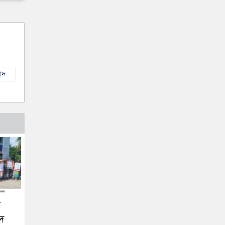
াদ
য়
দে