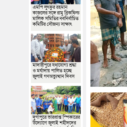
এমপি লুৎফুর রহমান
কাজলের সঙ্গে রামু ব্রিকফিল্ড
মালিক সমিতির নবনির্বাচিত
কমিটির সৌজন্য সাক্ষাৎ
মাদারীপুরে যথাযোগ্য শ্রদ্ধা
ও মর্যাদায় পালিত হচ্ছে
জুলাই গণঅভ্যুত্থান দিবস
দুর্গাপুরে ভারপ্রাপ্ত স্পিকারের
উদ্যোগে জুলাই শহীদদের