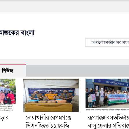
আজকের বাংলা
আপলোডকারীর সব সংব
ো নিউজ
গড়ার
নোয়াখালীর বেগমগঞ্জে
রূপগঞ্জে বসতভিটা
সিএনজিতে ১১ কেজি
বালু ফেলার প্রতিবা