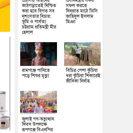
প্রচলিত আইনের
প্রধানমন্ত্রীর সফর
কাঠগড়াতেই নিশ্চিত
সফল করতে
করা হবে বিগত সব
দিনরাত মাঠে ডিসি
নৃশংসতার বিচার:
জাহিদুল ইসলাম
ভূমি ও পার্বত্য
মিঞা
চট্টগ্রাম প্রতিমন্ত্রী মীর
হেলাল
রামগঞ্জে পানিতে
বিচিত্র পেশা কুঁচিয়া
পড়ে শিশুর মৃত্যু
ধরা কুঁচিয়া শিকারেই
জীবিকা নির্বাহ
জুলাই গণ-অভ্যুত্থান
দিবস উপলক্ষে
রূপগঞ্জে বিএনপির