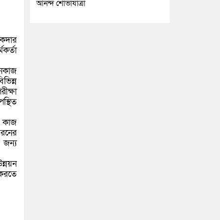
আনন্দ শোভাযাত্রা
িকদার
কর্তা
ননকাজ
ভিন্ন
ীক্ষা
স্থিত
র কাজ
ধরনের
 জন্য
ন্নয়ন
 করতে