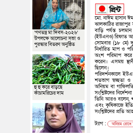
‎মো. নাঈম হাসান ঈম
ঝালকাঠির রাজাপুর
বাড়ি পর্যন্ত চলমা
‘গণতন্ত্র মা দিবস-২০২৬’
(ইউএনও) রিফাত আ
উপলক্ষে আলোচনা সভা ও
সোমবার (১৮ মে) 
পুরস্কার বিতরণ অনুষ্ঠিত
নির্ধারিত মাপ ও পর
অংশ পরিমাপ করে দ
করেন। এসময় স্থানীয়
ছিলেন।
পরিদর্শনকালে ইউএন
শতভাগ স্বচ্ছতা ও
অনিয়ম বা গাফিলতি
হু হু করে বাড়ছে
সংশ্লিষ্টদের নির্দে
কাঁচামরিচের দাম
তিনি আরও বলেন, খাল
এবং কৃষিকাজে ইতিব
সংশ্লিষ্টদের প্রতি আ
ট্যাগ :
অনিয়ম রোধে দ