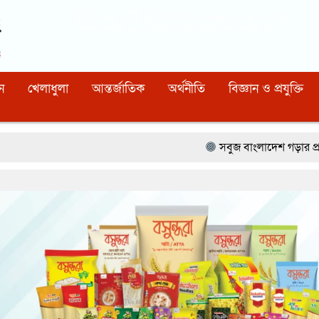
Dhaka
05:41:24 PM
, Friday, 7 August 2026
নিবন্ধন নাম্বারঃ ১১০, সিরিয়াল নাম্বারঃ ১৫৪, কোড নাম্বারঃ ৯২
ন
খেলাধুলা
আন্তর্জাতিক
অর্থনীতি
বিজ্ঞান ও প্রযুক্তি
সবুজ বাংলাদেশ গড়ার প্রত্যয়ে সিলেটে বাবৌযুপ’র দ