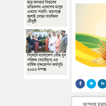
ছাত্র জনতার বিপ্লবের
প্রতিফলন এদেশের মানুষ
এখনো পায়নি: রামগঞ্জে
জুলাই যোদ্ধা সানজিদা
চৌধুরী
সিলেটে বাংলাদেশ বৌদ্ধ যুব
পরিষদ (বাবৌযুপ) এর
বার্ষিক বৃক্ষরোপণ কর্মসূচি
২০২৬ সম্পন্ন
আপনার মতাম