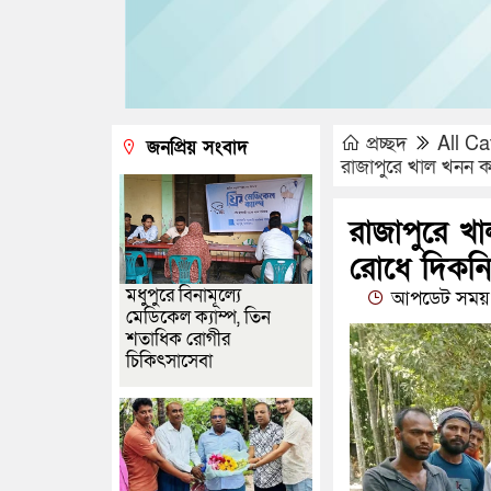
প্রচ্ছদ
All Ca
জনপ্রিয় সংবাদ
রাজাপুরে খাল খনন ক
রাজাপুরে খ
রোধে দিকনির
মধুপুরে বিনামূল্যে
আপডেট সময় 
মেডিকেল ক্যাম্প, তিন
শতাধিক রোগীর
চিকিৎসাসেবা