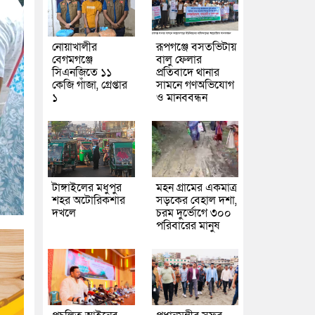
নোয়াখালীর
রূপগঞ্জে বসতভিটায়
বেগমগঞ্জে
বালু ফেলার
সিএনজিতে ১১
প্রতিবাদে থানার
কেজি গাঁজা, গ্রেপ্তার
সামনে গণঅভিযোগ
১
ও মানববন্ধন
টাঙ্গাইলের মধুপুর
মহন গ্রামের একমাত্র
শহর অটোরিকশার
সড়কের বেহাল দশা,
দখলে
চরম দুর্ভোগে ৩০০
পরিবারের মানুষ