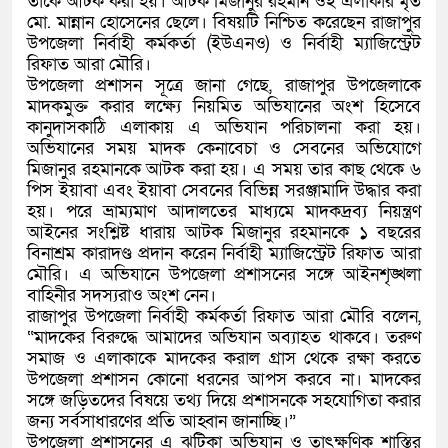
তাকে আটক করা হয়। আটক মিজানুর রহমান ওই এলাকার মৃত
মো. মান্নান হোসেনের ছেলে। বিষয়টি নিশ্চিত করেছেন রাজাপুর
উপজেলা নির্বাহী কর্মকর্তা (ইউএনও) ও নির্বাহী ম্যাজিস্ট্রেট
রিফাত আরা মৌরি।
উপজেলা প্রশাসন সূত্রে জানা গেছে, রাজাপুর উপজেলাকে
মাদকমুক্ত করার লক্ষ্যে নিয়মিত অভিযানের অংশ হিসেবে
কানুদাসকাঠি এলাকায় এ অভিযান পরিচালনা করা হয়।
অভিযানের সময় মাদক কেনাবেচা ও সেবনের অভিযোগে
মিজানুর রহমানকে আটক করা হয়। এ সময় তার কাছ থেকে ৬
পিস ইয়াবা এবং ইয়াবা সেবনের বিভিন্ন সরঞ্জামাদি উদ্ধার করা
হয়। পরে ভ্রাম্যমাণ আদালতের মাধ্যমে মাদকদ্রব্য নিয়ন্ত্রণ
আইনের সংশ্লিষ্ট ধারায় আটক মিজানুর রহমানকে ১ বছরের
বিনাশ্রম কারাদণ্ড প্রদান করেন নির্বাহী ম্যাজিস্ট্রেট রিফাত আরা
মৌরি। এ অভিযানে উপজেলা প্রশাসনের সঙ্গে আইনশৃঙ্খলা
বাহিনীর সদস্যরাও অংশ নেন।
রাজাপুর উপজেলা নির্বাহী কর্মকর্তা রিফাত আরা মৌরি বলেন,
“মাদকের বিরুদ্ধে আমাদের অভিযান অব্যাহত থাকবে। তরুণ
সমাজ ও এলাকাকে মাদকের করাল গ্রাস থেকে রক্ষা করতে
উপজেলা প্রশাসন কোনো ধরনের আপস করবে না। মাদকের
সঙ্গে জড়িতদের বিষয়ে তথ্য দিয়ে প্রশাসনকে সহযোগিতা করার
জন্য সর্বসাধারণের প্রতি আহ্বান জানাচ্ছি।”
উপজেলা প্রশাসনের এ ঝটিকা অভিযান ও তাৎক্ষণিক শাস্তির