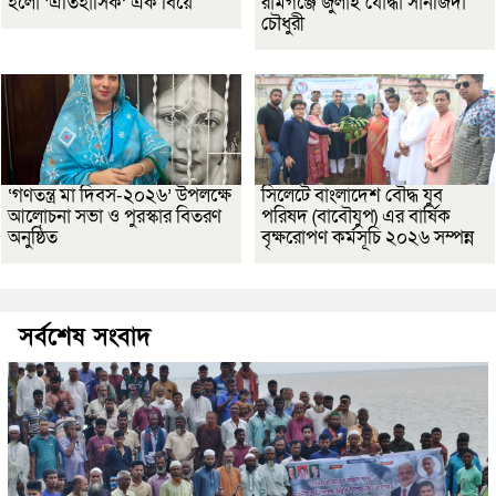
হলো ‘ঐতিহাসিক’ এক বিয়ে
রামগঞ্জে জুলাই যোদ্ধা সানজিদা
চৌধুরী
‘গণতন্ত্র মা দিবস-২০২৬’ উপলক্ষে
সিলেটে বাংলাদেশ বৌদ্ধ যুব
আলোচনা সভা ও পুরস্কার বিতরণ
পরিষদ (বাবৌযুপ) এর বার্ষিক
অনুষ্ঠিত
বৃক্ষরোপণ কর্মসূচি ২০২৬ সম্পন্ন
সর্বশেষ সংবাদ