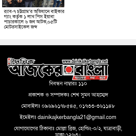
র‌্যাব-৭ চট্টগ্রাম’র অভিযানে বাইকার
গ্যাং কর্তৃক ১ লাখ পিস ইয়াবা
পাচারকালে ৬ জন আটক,০৫টি
মোটরসাইকেল জব্দ
নিবন্ধন নাম্বারঃ ১১০
প্রকাশক ও সম্পাদকঃ শেখ সুমন আহম্মেদ
মোবাইলঃ ০৯৬৯৬১৭৮৫৪৫, ০১৭৩৩-৩৬১১৪৮
ইমেইলঃ dainikajkerbangla21@gmail.com
যোগাযোগের ঠিকানাঃ মোল্লা ব্রিজ, হোল্ডিং-০/২, যাত্রাবাড়ী,
ঢাকা-১২৬৩।