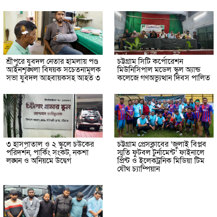
শ্রীপুরে যুবদল নেতার হামলায় পণ্ড
চট্টগ্রাম সিটি কর্পোরেশন
আইনশৃঙ্খলা বিষয়ক সচেতনামূলক
মিউনিসিপাল মডেল স্কুল অ্যান্ড
সভা যুবদল আহবায়কসহ আহত ৩
কলেজে গণঅভ্যুত্থান দিবস পালিত
৩ হাসপাতাল ও ২ স্কুলে চউকের
চট্টগ্রাম প্রেসক্লাবের ‘জুলাই বিপ্লব
পরিদর্শন, পার্কিং সংকট, নকশা
স্মৃতি ফুটবল টুর্নামেন্ট’ ফাইনালে
লঙ্ঘন ও অনিয়মে উদ্বেগ
প্রিন্ট ও ইলেকট্রনিক মিডিয়া টিম
যৌথ চ্যাম্পিয়ান