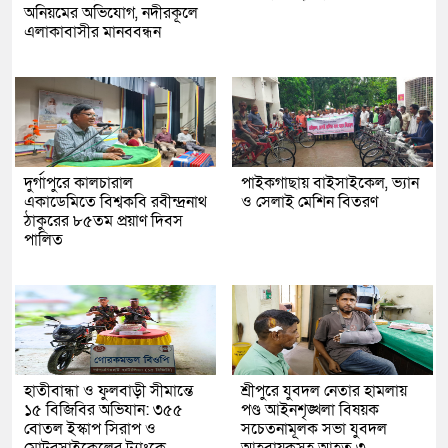
অনিয়মের অভিযোগ, নদীরকূলে
এলাকাবাসীর মানববন্ধন
দুর্গাপুরে কালচারাল
পাইকগাছায় বাইসাইকেল, ভ্যান
একাডেমিতে বিশ্বকবি রবীন্দ্রনাথ
ও সেলাই মেশিন বিতরণ
ঠাকুরের ৮৫তম প্রয়াণ দিবস
পালিত
হাতীবান্ধা ও ফুলবাড়ী সীমান্তে
শ্রীপুরে যুবদল নেতার হামলায়
১৫ বিজিবির অভিযান: ৩৫৫
পণ্ড আইনশৃঙ্খলা বিষয়ক
বোতল ইস্কাপ সিরাপ ও
সচেতনামূলক সভা যুবদল