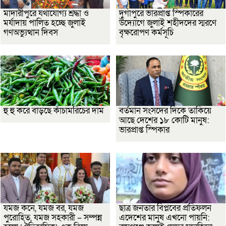
মাদারীপুরে যথাযোগ্য শ্রদ্ধা ও
দুর্গাপুরে ভারপ্রাপ্ত স্পিকারের
মর্যাদায় পালিত হচ্ছে জুলাই
উদ্যোগে জুলাই শহীদদের স্মরণে
গণঅভ্যুত্থান দিবস
বৃক্ষরোপণ কর্মসূচি
হু হু করে বাড়ছে কাঁচামরিচের দাম
বর্তমান সংসদের দিকে তাকিয়ে
আছে দেশের ১৮ কোটি মানুষ:
ভারপ্রাপ্ত স্পিকার
যমজ কনে, যমজ বর, যমজ
ছাত্র জনতার বিপ্লবের প্রতিফলন
পুরোহিত, যমজ সহকারী – সম্পন্ন
এদেশের মানুষ এখনো পায়নি: