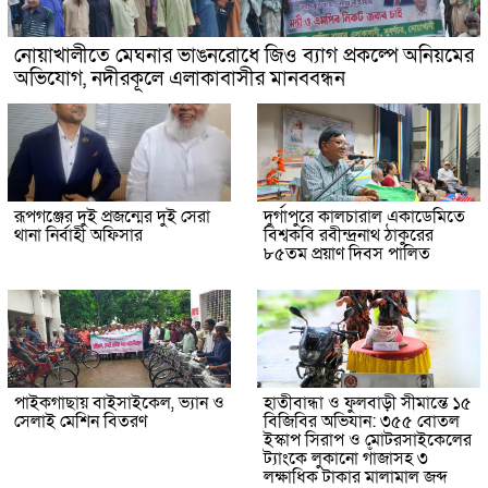
নোয়াখালীতে মেঘনার ভাঙনরোধে জিও ব্যাগ প্রকল্পে অনিয়মের
অভিযোগ, নদীরকূলে এলাকাবাসীর মানববন্ধন
রূপগঞ্জের দুই প্রজন্মের দুই সেরা
দুর্গাপুরে কালচারাল একাডেমিতে
থানা নির্বাহী অফিসার
বিশ্বকবি রবীন্দ্রনাথ ঠাকুরের
৮৫তম প্রয়াণ দিবস পালিত
পাইকগাছায় বাইসাইকেল, ভ্যান ও
হাতীবান্ধা ও ফুলবাড়ী সীমান্তে ১৫
সেলাই মেশিন বিতরণ
বিজিবির অভিযান: ৩৫৫ বোতল
ইস্কাপ সিরাপ ও মোটরসাইকেলের
ট্যাংকে লুকানো গাঁজাসহ ৩
লক্ষাধিক টাকার মালামাল জব্দ