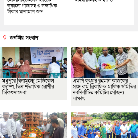
মোটরসাইকেলের ট্যাংকে
আহবায়কসহ আহত ৩
লুকানো গাঁজাসহ ৩ লক্ষাধিক
টাকার মালামাল জব্দ
জনপ্রিয় সংবাদ
মধুপুরে বিনামূল্যে মেডিকেল
এমপি লুৎফুর রহমান কাজলের
ক্যাম্প, তিন শতাধিক রোগীর
সঙ্গে রামু ব্রিকফিল্ড মালিক সমিতির
চিকিৎসাসেবা
নবনির্বাচিত কমিটির সৌজন্য
সাক্ষাৎ