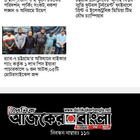
পরিদর্শন, পার্কিং সংকট, নকশা
স্মৃতি ফুটবল টুর্নামেন্ট’ ফাইনালে
লঙ্ঘন ও অনিয়মে উদ্বেগ
প্রিন্ট ও ইলেকট্রনিক মিডিয়া টিম
যৌথ চ্যাম্পিয়ান
র‌্যাব-৭ চট্টগ্রাম’র অভিযানে বাইকার
গ্যাং কর্তৃক ১ লাখ পিস ইয়াবা
পাচারকালে ৬ জন আটক,০৫টি
মোটরসাইকেল জব্দ
নিবন্ধন নাম্বারঃ ১১০