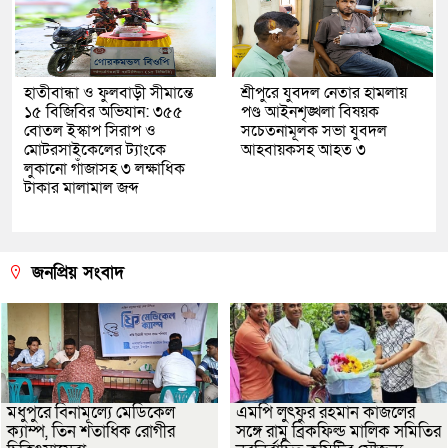
হাতীবান্ধা ও ফুলবাড়ী সীমান্তে
শ্রীপুরে যুবদল নেতার হামলায়
১৫ বিজিবির অভিযান: ৩৫৫
পণ্ড আইনশৃঙ্খলা বিষয়ক
বোতল ইস্কাপ সিরাপ ও
সচেতনামূলক সভা যুবদল
মোটরসাইকেলের ট্যাংকে
আহবায়কসহ আহত ৩
লুকানো গাঁজাসহ ৩ লক্ষাধিক
টাকার মালামাল জব্দ
জনপ্রিয় সংবাদ
মধুপুরে বিনামূল্যে মেডিকেল
এমপি লুৎফুর রহমান কাজলের
ক্যাম্প, তিন শতাধিক রোগীর
সঙ্গে রামু ব্রিকফিল্ড মালিক সমিতির