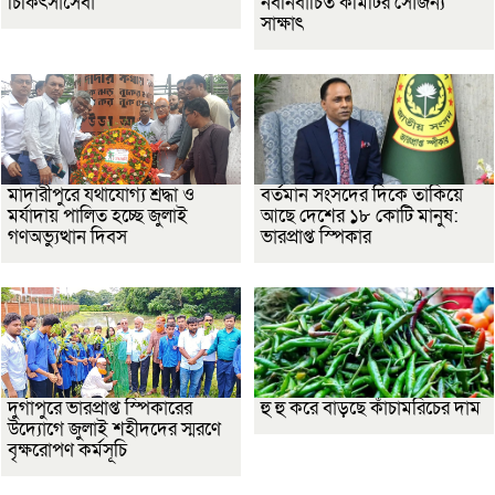
চিকিৎসাসেবা
নবনির্বাচিত কমিটির সৌজন্য
সাক্ষাৎ
মাদারীপুরে যথাযোগ্য শ্রদ্ধা ও
বর্তমান সংসদের দিকে তাকিয়ে
মর্যাদায় পালিত হচ্ছে জুলাই
আছে দেশের ১৮ কোটি মানুষ:
গণঅভ্যুত্থান দিবস
ভারপ্রাপ্ত স্পিকার
দুর্গাপুরে ভারপ্রাপ্ত স্পিকারের
হু হু করে বাড়ছে কাঁচামরিচের দাম
উদ্যোগে জুলাই শহীদদের স্মরণে
বৃক্ষরোপণ কর্মসূচি