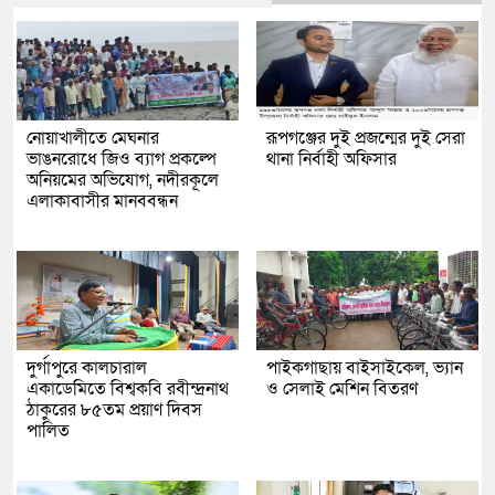
নোয়াখালীতে মেঘনার
রূপগঞ্জের দুই প্রজন্মের দুই সেরা
ভাঙনরোধে জিও ব্যাগ প্রকল্পে
থানা নির্বাহী অফিসার
অনিয়মের অভিযোগ, নদীরকূলে
এলাকাবাসীর মানববন্ধন
দুর্গাপুরে কালচারাল
পাইকগাছায় বাইসাইকেল, ভ্যান
একাডেমিতে বিশ্বকবি রবীন্দ্রনাথ
ও সেলাই মেশিন বিতরণ
ঠাকুরের ৮৫তম প্রয়াণ দিবস
পালিত