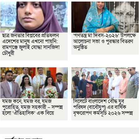
ছাত্র জনতার বিপ্লবের প্রতিফলন
‘গণতন্ত্র মা দিবস-২০২৬’ উপলক্ষে
এদেশের মানুষ এখনো পায়নি:
আলোচনা সভা ও পুরস্কার বিতরণ
রামগঞ্জে জুলাই যোদ্ধা সানজিদা
অনুষ্ঠিত
চৌধুরী
যমজ কনে, যমজ বর, যমজ
সিলেটে বাংলাদেশ বৌদ্ধ যুব
পুরোহিত, যমজ সহকারী – সম্পন্ন
পরিষদ (বাবৌযুপ) এর বার্ষিক
হলো ‘ঐতিহাসিক’ এক বিয়ে
বৃক্ষরোপণ কর্মসূচি ২০২৬ সম্পন্ন