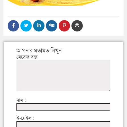
আপনার মতামত লিখুন
মেসেজ বক্স
নাম :
ই-মেইল :