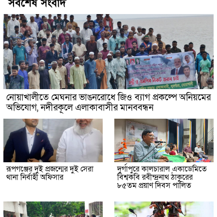
সর্বশেষ সংবাদ
নোয়াখালীতে মেঘনার ভাঙনরোধে জিও ব্যাগ প্রকল্পে অনিয়মের
অভিযোগ, নদীরকূলে এলাকাবাসীর মানববন্ধন
রূপগঞ্জের দুই প্রজন্মের দুই সেরা
দুর্গাপুরে কালচারাল একাডেমিতে
থানা নির্বাহী অফিসার
বিশ্বকবি রবীন্দ্রনাথ ঠাকুরের
৮৫তম প্রয়াণ দিবস পালিত