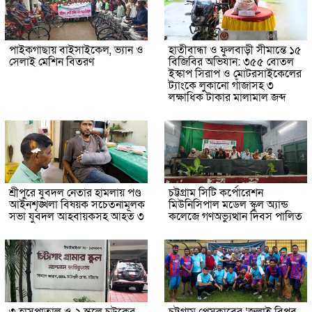
পাইকগাছায় বাইসাইকেল, ভ্যান ও
হাতীবান্ধা ও ফুলবাড়ী সীমান্তে ১৫
সেলাই মেশিন বিতরণ
বিজিবির অভিযান: ৩৫৫ বোতল
ইস্কাপ সিরাপ ও মোটরসাইকেলের
ট্যাংকে লুকানো গাঁজাসহ ৩
লক্ষাধিক টাকার মালামাল জব্দ
শ্রীপুরে যুবদল নেতার হামলায় পণ্ড
চট্টগ্রাম সিটি কর্পোরেশন
আইনশৃঙ্খলা বিষয়ক সচেতনামূলক
মিউনিসিপাল মডেল স্কুল অ্যান্ড
সভা যুবদল আহবায়কসহ আহত ৩
কলেজে গণঅভ্যুত্থান দিবস পালিত
৩ হাসপাতাল ও ২ স্কুলে চউকের
চট্টগ্রাম প্রেসক্লাবের ‘জুলাই বিপ্লব