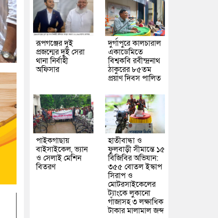
রূপগঞ্জের দুই
দুর্গাপুরে কালচারাল
প্রজন্মের দুই সেরা
একাডেমিতে
থানা নির্বাহী
বিশ্বকবি রবীন্দ্রনাথ
অফিসার
ঠাকুরের ৮৫তম
প্রয়াণ দিবস পালিত
পাইকগাছায়
হাতীবান্ধা ও
বাইসাইকেল, ভ্যান
ফুলবাড়ী সীমান্তে ১৫
ও সেলাই মেশিন
বিজিবির অভিযান:
বিতরণ
৩৫৫ বোতল ইস্কাপ
সিরাপ ও
মোটরসাইকেলের
ট্যাংকে লুকানো
গাঁজাসহ ৩ লক্ষাধিক
টাকার মালামাল জব্দ