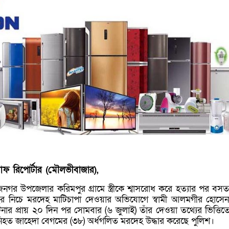
াফ রিপোর্টার (মৌলভীবাজার),
গর উপজেলার করিমপুর গ্রামে স্ত্রীকে শ্বাসরোধ করে হত্যার পর বস
ের নিচে মরদেহ মাটিচাপা দেওয়ার অভিযোগে স্বামী আলমগীর হোসেন
ঘটনার প্রায় ২০ দিন পর সোমবার (৬ জুলাই) তাঁর দেওয়া তথ্যের ভিত্তিত
িহত জাহেদা বেগমের (৩৮) অর্ধগলিত মরদেহ উদ্ধার করেছে পুলিশ।