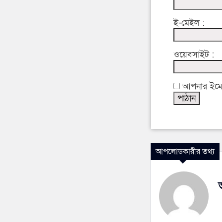
ই-মেইল :
ওয়েবসাইট :
আপনার ইমেইল
আপলোডকারীর তথ্য