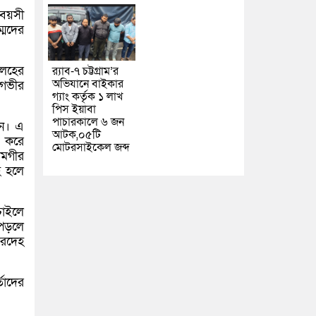
 বয়সী
্মদের
কলহের
র‌্যাব-৭ চট্টগ্রাম’র
অভিযানে বাইকার
 গভীর
গ্যাং কর্তৃক ১ লাখ
পিস ইয়াবা
পাচারকালে ৬ জন
েন। এ
আটক,০৫টি
গ করে
মোটরসাইকেল জব্দ
লমগীর
হ হলে
চাইলে
 পড়লে
মরদেহ
তাদের