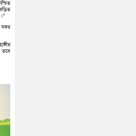
শ্চিত
 জড়িত
ে।”
ট সদর
ঙ্গীর
। তবে