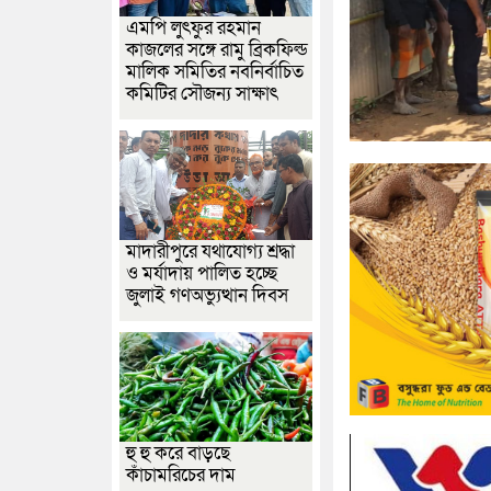
এমপি লুৎফুর রহমান
কাজলের সঙ্গে রামু ব্রিকফিল্ড
মালিক সমিতির নবনির্বাচিত
কমিটির সৌজন্য সাক্ষাৎ
মাদারীপুরে যথাযোগ্য শ্রদ্ধা
ও মর্যাদায় পালিত হচ্ছে
জুলাই গণঅভ্যুত্থান দিবস
হু হু করে বাড়ছে
কাঁচামরিচের দাম