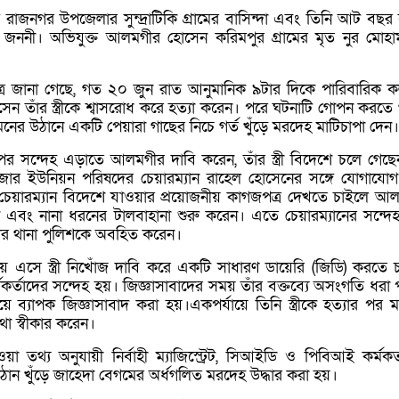
রাজনগর উপজেলার সুন্দ্রাটিকি গ্রামের বাসিন্দা এবং তিনি আট বছর
 জননী। অভিযুক্ত আলমগীর হোসেন করিমপুর গ্রামের মৃত নুর মোহাম
ূত্রে জানা গেছে, গত ২০ জুন রাত আনুমানিক ৯টার দিকে পারিবারিক 
 তাঁর স্ত্রীকে শ্বাসরোধ করে হত্যা করেন। পরে ঘটনাটি গোপন করতে
ের উঠানে একটি পেয়ারা গাছের নিচে গর্ত খুঁড়ে মরদেহ মাটিচাপা দেন।
র সন্দেহ এড়াতে আলমগীর দাবি করেন, তাঁর স্ত্রী বিদেশে চলে গেছ
িবাজার ইউনিয়ন পরিষদের চেয়ারম্যান রাহেল হোসেনের সঙ্গে যোগাযো
েয়ারম্যান বিদেশে যাওয়ার প্রয়োজনীয় কাগজপত্র দেখতে চাইলে আ
হন এবং নানা ধরনের টালবাহানা শুরু করেন। এতে চেয়ারম্যানের সন্দে
গর থানা পুলিশকে অবহিত করেন।
 এসে স্ত্রী নিখোঁজ দাবি করে একটি সাধারণ ডায়েরি (জিডি) করতে 
্মকর্তাদের সন্দেহ হয়। জিজ্ঞাসাবাদের সময় তাঁর বক্তব্যে অসংগতি ধরা
ে ব্যাপক জিজ্ঞাসাবাদ করা হয়।একপর্যায়ে তিনি স্ত্রীকে হত্যার পর 
া স্বীকার করেন।
য়া তথ্য অনুযায়ী নির্বাহী ম্যাজিস্ট্রেট, সিআইডি ও পিবিআই কর্মকর্
ঠান খুঁড়ে জাহেদা বেগমের অর্ধগলিত মরদেহ উদ্ধার করা হয়।