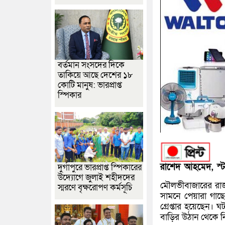
বর্তমান সংসদের দিকে
তাকিয়ে আছে দেশের ১৮
কোটি মানুষ: ভারপ্রাপ্ত
স্পিকার
রাশেদ আহমেদ, স্ট
দুর্গাপুরে ভারপ্রাপ্ত স্পিকারের
উদ্যোগে জুলাই শহীদদের
মৌলভীবাজারের রাজন
স্মরণে বৃক্ষরোপণ কর্মসূচি
সামনে পেয়ারা গাছ
গ্রেপ্তার হয়েছেন। 
বাড়ির উঠান থেকে ন