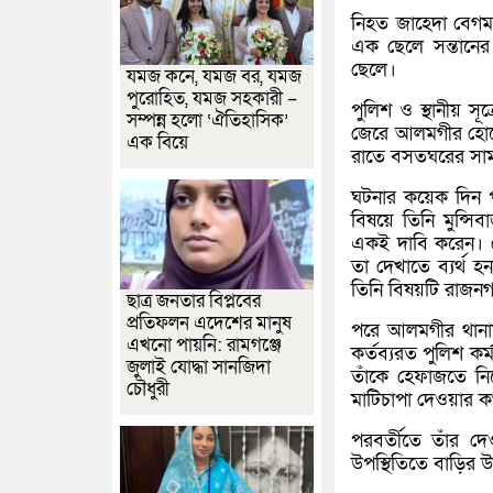
নিহত জাহেদা বেগম 
এক ছেলে সন্তানের
ছেলে।
যমজ কনে, যমজ বর, যমজ
পুরোহিত, যমজ সহকারী –
পুলিশ ও স্থানীয় স
সম্পন্ন হলো ‘ঐতিহাসিক’
জেরে আলমগীর হোসেন
এক বিয়ে
রাতে বসতঘরের সামন
ঘটনার কয়েক দিন প
বিষয়ে তিনি মুন্স
একই দাবি করেন। চ
তা দেখাতে ব্যর্থ 
তিনি বিষয়টি রাজন
ছাত্র জনতার বিপ্লবের
প্রতিফলন এদেশের মানুষ
পরে আলমগীর থানায়
এখনো পায়নি: রামগঞ্জে
কর্তব্যরত পুলিশ কর
জুলাই যোদ্ধা সানজিদা
তাঁকে হেফাজতে নিয়
চৌধুরী
মাটিচাপা দেওয়ার কথ
পরবর্তীতে তাঁর দেও
উপস্থিতিতে বাড়ির উ