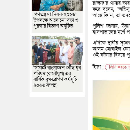
রাজনগর থানার ভারপ্
করে বলেন, “অভিযু
‘গণতন্ত্র মা দিবস-২০২৬’
আছে কি না, তা তদন্
উপলক্ষে আলোচনা সভা ও
পুলিশ জানায়, উদ্
পুরস্কার বিতরণ অনুষ্ঠিত
হাসপাতালের মর্গে প
এদিকে স্থানীয় সূত
আলম মোবাইল ফোন-স
ওই ঘটনার বিষয়ে পু
ট্যাগ :
জিডি করতে এসে 
সিলেটে বাংলাদেশ বৌদ্ধ যুব
পরিষদ (বাবৌযুপ) এর
বার্ষিক বৃক্ষরোপণ কর্মসূচি
২০২৬ সম্পন্ন