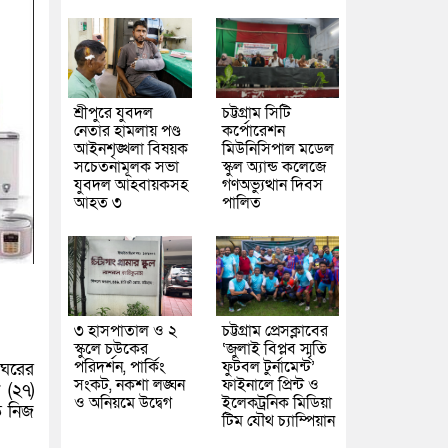
শ্রীপুরে যুবদল
চট্টগ্রাম সিটি
নেতার হামলায় পণ্ড
কর্পোরেশন
আইনশৃঙ্খলা বিষয়ক
মিউনিসিপাল মডেল
সচেতনামূলক সভা
স্কুল অ্যান্ড কলেজে
যুবদল আহবায়কসহ
গণঅভ্যুত্থান দিবস
আহত ৩
পালিত
৩ হাসপাতাল ও ২
চট্টগ্রাম প্রেসক্লাবের
স্কুলে চউকের
‘জুলাই বিপ্লব স্মৃতি
পরিদর্শন, পার্কিং
ফুটবল টুর্নামেন্ট’
তঘরের
সংকট, নকশা লঙ্ঘন
ফাইনালে প্রিন্ট ও
 (২৭)
ও অনিয়মে উদ্বেগ
ইলেকট্রনিক মিডিয়া
ে নিজ
টিম যৌথ চ্যাম্পিয়ান