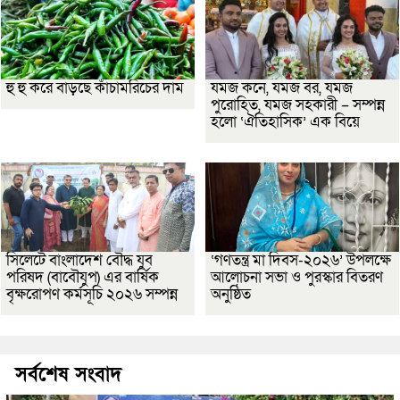
হু হু করে বাড়ছে কাঁচামরিচের দাম
যমজ কনে, যমজ বর, যমজ
পুরোহিত, যমজ সহকারী – সম্পন্ন
হলো ‘ঐতিহাসিক’ এক বিয়ে
সিলেটে বাংলাদেশ বৌদ্ধ যুব
‘গণতন্ত্র মা দিবস-২০২৬’ উপলক্ষে
পরিষদ (বাবৌযুপ) এর বার্ষিক
আলোচনা সভা ও পুরস্কার বিতরণ
বৃক্ষরোপণ কর্মসূচি ২০২৬ সম্পন্ন
অনুষ্ঠিত
সর্বশেষ সংবাদ