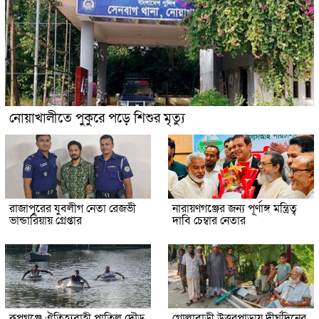
নোয়াখালীতে পুকুরে পড়ে শিশুর মৃত্যু
রাজাপুরের যুবলীগ নেতা রেজভী
নারায়ণগঞ্জের জন্য পূর্ণাঙ্গ মন্ত্রিত্ব
ভান্ডারিয়ায় গ্রেপ্তার
দাবি চেম্বার নেতার
রূপগঞ্জে ঐতিহ্যবাহী পাতিল দৌড়
গোলাবাড়ী উত্তরপাড়ায় দীর্ঘদিনের