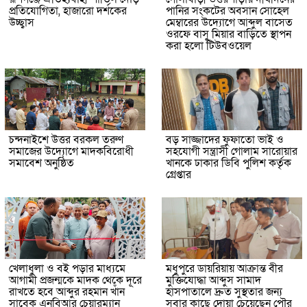
প্রতিযোগিতা, হাজারো দর্শকের
পানির সংকটের অবসান সোহেল
উচ্ছ্বাস
মেম্বারের উদ্যোগে আব্দুল বাসেত
ওরফে বাসু মিয়ার বাড়িতে স্থাপন
করা হলো টিউবওয়েল
চন্দনাইশে উত্তর বরকল তরুণ
বড় সাজ্জাদের ফুফাতো ভাই ও
সমাজের উদ্যোগে মাদকবিরোধী
সহযোগী সন্ত্রাসী গোলাম সারোয়ার
সমাবেশ অনুষ্ঠিত
খানকে ঢাকার ডিবি পুলিশ কর্তৃক
গ্রেপ্তার
খেলাধুলা ও বই পড়ার মাধ্যমে
মধুপুরে ডায়রিয়ায় আক্রান্ত বীর
আগামী প্রজন্মকে মাদক থেকে দূরে
মুক্তিযোদ্ধা আব্দুস সামাদ
রাখতে হবে আব্দুর রহমান খাঁন
হাসপাতালে দ্রুত সুস্থতার জন্য
সাবেক এনবিআর চেয়ারম্যান
সবার কাছে দোয়া চেয়েছেন পৌর