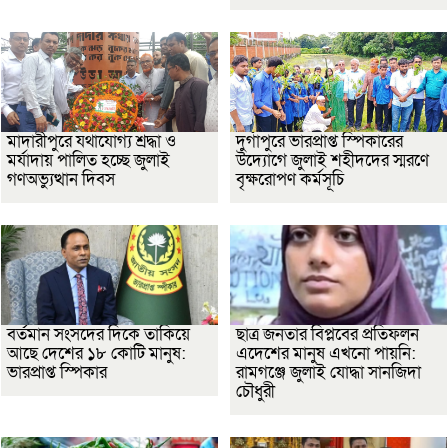
মাদারীপুরে যথাযোগ্য শ্রদ্ধা ও
দুর্গাপুরে ভারপ্রাপ্ত স্পিকারের
মর্যাদায় পালিত হচ্ছে জুলাই
উদ্যোগে জুলাই শহীদদের স্মরণে
গণঅভ্যুত্থান দিবস
বৃক্ষরোপণ কর্মসূচি
বর্তমান সংসদের দিকে তাকিয়ে
ছাত্র জনতার বিপ্লবের প্রতিফলন
আছে দেশের ১৮ কোটি মানুষ:
এদেশের মানুষ এখনো পায়নি:
ভারপ্রাপ্ত স্পিকার
রামগঞ্জে জুলাই যোদ্ধা সানজিদা
চৌধুরী