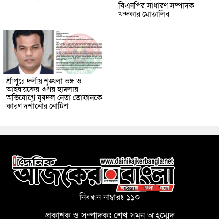
বিএনপির সাধারণ সম্পাদক
খন্দকার মোতালিব
শ্রীপুরে দলীয় শৃঙ্খলা ভঙ্গ ও
আহ্বায়কের ওপর হামলার
অভিযোগে যুবদল নেতা তোফানকে
কারণ দর্শানোর নোটিশ
নিবন্ধন নাম্বারঃ ১১০
প্রকাশক ও সম্পাদকঃ শেখ সুমন আহম্মেদ