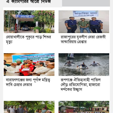
এ ক্যাটাগরির আরো নিউজ
নোয়াখালীতে পুকুরে পড়ে শিশুর
রাজাপুরের যুবলীগ নেতা রেজভী
মৃত্যু
ভান্ডারিয়ায় গ্রেপ্তার
নারায়ণগঞ্জের জন্য পূর্ণাঙ্গ মন্ত্রিত্ব
রূপগঞ্জে ঐতিহ্যবাহী পাতিল
দাবি চেম্বার নেতার
দৌড় প্রতিযোগিতা, হাজারো
দর্শকের উচ্ছ্বাস