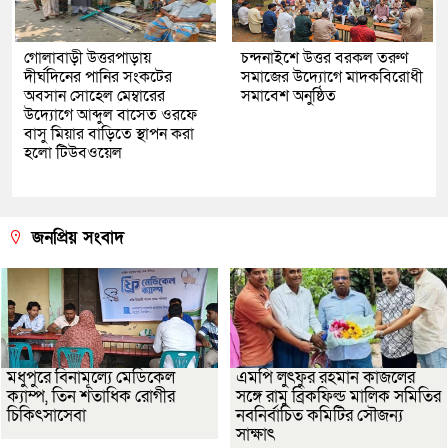
গোলাবাড়ী উত্তরপাড়ায়
চন্দনাইশে উত্তর বরকল তরুণ
দীর্ঘদিনের পানির সংকটের
সমাজের উদ্যোগে মাদকবিরোধী
অবসান সোহেল মেম্বারের
সমাবেশ অনুষ্ঠিত
উদ্যোগে আব্দুল বাসেত ওরফে
বাসু মিয়ার বাড়িতে স্থাপন করা
হলো টিউবওয়েল
জনপ্রিয় সংবাদ
মধুপুরে বিনামূল্যে মেডিকেল
এমপি লুৎফুর রহমান কাজলের
ক্যাম্প, তিন শতাধিক রোগীর
সঙ্গে রামু ব্রিকফিল্ড মালিক সমিতির
চিকিৎসাসেবা
নবনির্বাচিত কমিটির সৌজন্য
সাক্ষাৎ