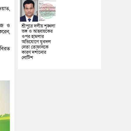
ওয়াত,
াজ ও
শ্রীপুরে দলীয় শৃঙ্খলা
ভঙ্গ ও আহ্বায়কের
করেন,
ওপর হামলার
অভিযোগে যুবদল
নেতা তোফানকে
 বিরত
কারণ দর্শানোর
নোটিশ