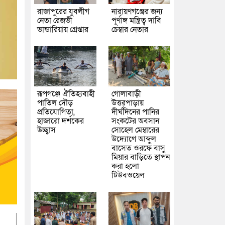
রাজাপুরের যুবলীগ
নারায়ণগঞ্জের জন্য
নেতা রেজভী
পূর্ণাঙ্গ মন্ত্রিত্ব দাবি
ভান্ডারিয়ায় গ্রেপ্তার
চেম্বার নেতার
রূপগঞ্জে ঐতিহ্যবাহী
গোলাবাড়ী
পাতিল দৌড়
উত্তরপাড়ায়
প্রতিযোগিতা,
দীর্ঘদিনের পানির
হাজারো দর্শকের
সংকটের অবসান
উচ্ছ্বাস
সোহেল মেম্বারের
উদ্যোগে আব্দুল
বাসেত ওরফে বাসু
মিয়ার বাড়িতে স্থাপন
করা হলো
টিউবওয়েল