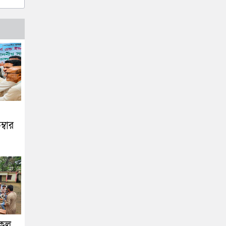
েম্বার
রকল