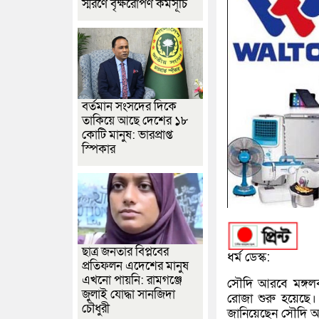
স্মরণে বৃক্ষরোপণ কর্মসূচি
বর্তমান সংসদের দিকে
তাকিয়ে আছে দেশের ১৮
কোটি মানুষ: ভারপ্রাপ্ত
স্পিকার
ছাত্র জনতার বিপ্লবের
ধর্ম ডেস্ক:
প্রতিফলন এদেশের মানুষ
এখনো পায়নি: রামগঞ্জে
সৌদি আরবে মঙ্গলব
জুলাই যোদ্ধা সানজিদা
রোজা শুরু হয়েছে।
চৌধুরী
জানিয়েছেন সৌদি আরব