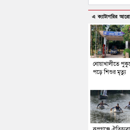
এ ক্যাটাগরির আর
নোয়াখালীতে পুকু
পড়ে শিশুর মৃত্যু
রূপগঞ্জে ঐতিহ্যব