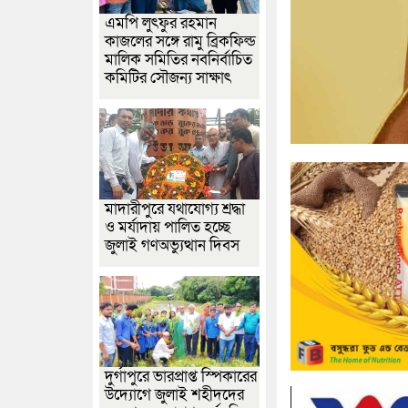
এমপি লুৎফুর রহমান
কাজলের সঙ্গে রামু ব্রিকফিল্ড
মালিক সমিতির নবনির্বাচিত
কমিটির সৌজন্য সাক্ষাৎ
মাদারীপুরে যথাযোগ্য শ্রদ্ধা
ও মর্যাদায় পালিত হচ্ছে
জুলাই গণঅভ্যুত্থান দিবস
দুর্গাপুরে ভারপ্রাপ্ত স্পিকারের
উদ্যোগে জুলাই শহীদদের