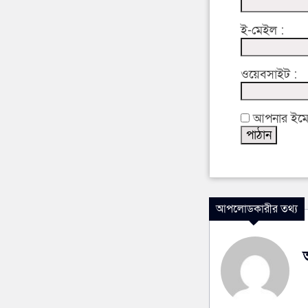
ই-মেইল :
ওয়েবসাইট :
আপনার ইমেইল
আপলোডকারীর তথ্য