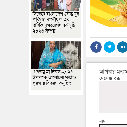
সিলেটে বাংলাদেশ বৌদ্ধ যুব
পরিষদ (বাবৌযুপ) এর
বার্ষিক বৃক্ষরোপণ কর্মসূচি
২০২৬ সম্পন্ন
আপনার মতাম
‘গণতন্ত্র মা দিবস-২০২৬’
উপলক্ষে আলোচনা সভা ও
মেসেজ বক্স
পুরস্কার বিতরণ অনুষ্ঠিত
নাম :