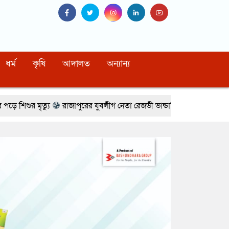
ধর্ম
কৃষি
আদালত
অন্যান্য
রাজাপুরের যুবলীগ নেতা রেজভী ভান্ডারিয়ায় গ্রেপ্তার
নারায়ণগঞ্জের জন্য পূর্ণাঙ্