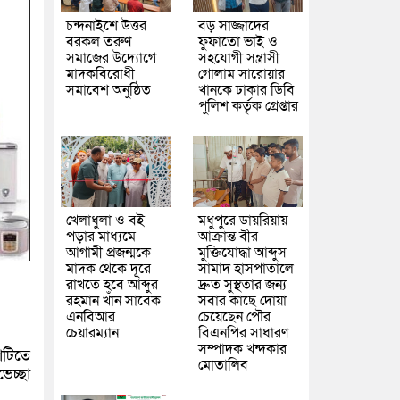
চন্দনাইশে উত্তর
বড় সাজ্জাদের
বরকল তরুণ
ফুফাতো ভাই ও
সমাজের উদ্যোগে
সহযোগী সন্ত্রাসী
মাদকবিরোধী
গোলাম সারোয়ার
সমাবেশ অনুষ্ঠিত
খানকে ঢাকার ডিবি
পুলিশ কর্তৃক গ্রেপ্তার
খেলাধুলা ও বই
মধুপুরে ডায়রিয়ায়
পড়ার মাধ্যমে
আক্রান্ত বীর
আগামী প্রজন্মকে
মুক্তিযোদ্ধা আব্দুস
মাদক থেকে দূরে
সামাদ হাসপাতালে
রাখতে হবে আব্দুর
দ্রুত সুস্থতার জন্য
রহমান খাঁন সাবেক
সবার কাছে দোয়া
এনবিআর
চেয়েছেন পৌর
চেয়ারম্যান
বিএনপির সাধারণ
সম্পাদক খন্দকার
শটিতে
মোতালিব
েচ্ছা