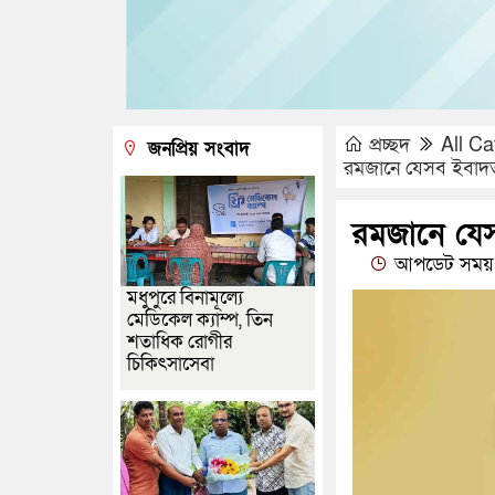
প্রচ্ছদ
All Ca
জনপ্রিয় সংবাদ
রমজানে যেসব ইবাদত 
রমজানে যেস
আপডেট সময় 
মধুপুরে বিনামূল্যে
মেডিকেল ক্যাম্প, তিন
শতাধিক রোগীর
চিকিৎসাসেবা