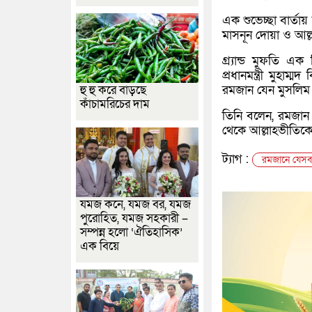
এক শুভেচ্ছা বার্ত
মাসনূন দোয়া ও আল্
গ্র্যান্ড মুফতি 
প্রধানমন্ত্রী
মুহাম্মদ
রমজান যেন মুসলিম উ
হু হু করে বাড়ছে
কাঁচামরিচের দাম
তিনি বলেন, রমজান
থেকে আল্লাহভীতিকে 
ট্যাগ :
রমজানে যেসব 
যমজ কনে, যমজ বর, যমজ
পুরোহিত, যমজ সহকারী –
সম্পন্ন হলো ‘ঐতিহাসিক’
এক বিয়ে