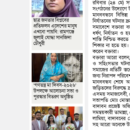
রবিবার (২৪ মে) স
সংগঠনের উদ্যোগে উ
মানববন্ধনে বিভিন
ছাত্র জনতার বিপ্লবের
নির্যাতনের ঘটনার দ্
প্রতিফলন এদেশের মানুষ
সমাবেশে বক্তারা ব
এখনো পায়নি: রামগঞ্জে
ধর্ষণ, নির্যাতন 
জুলাই যোদ্ধা সানজিদা
শাস্তি নিশ্চিত করত
চৌধুরী
শিকার না হতে হয়। 
করেন বক্তারা।
বক্তারা আরো বলেন, 
ও সহিংসতার ঘটনা 
সমাজের প্রতিটি স্ত
জন্য নিরাপদ পরিবে
মানববন্ধন শেষে অং
‘গণতন্ত্র মা দিবস-২০২৬’
জড়িতদের বিরুদ্ধে দ্
উপলক্ষে আলোচনা সভা ও
এসময় সমাজসেবী, লে
পুরস্কার বিতরণ অনুষ্ঠিত
সভাপতি মোঃ মোস্তা
বাদাবন প্রজেক্ট অফ
সমন্বয়কারী তামান্না,
লামিয়া, বাদাবনের
সহ আরো অনেকে উপ