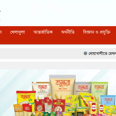
Dhaka
05:58:58 AM
, Friday, 7 August 2026
নিবন্ধন নাম্বারঃ ১১০, সিরিয়াল নাম্বারঃ ১৫৪, কোড নাম্বারঃ ৯২
ন
খেলাধুলা
আন্তর্জাতিক
অর্থনীতি
বিজ্ঞান ও প্রযুক্তি
নোয়াখালীতে মেঘনার ভাঙনরোধে জিও ব্য