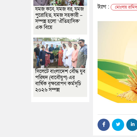
ট্যাগ :
মোংলায় রামিসা
যমজ কনে, যমজ বর, যমজ
পুরোহিত, যমজ সহকারী –
সম্পন্ন হলো ‘ঐতিহাসিক’
এক বিয়ে
সিলেটে বাংলাদেশ বৌদ্ধ যুব
পরিষদ (বাবৌযুপ) এর
বার্ষিক বৃক্ষরোপণ কর্মসূচি
২০২৬ সম্পন্ন