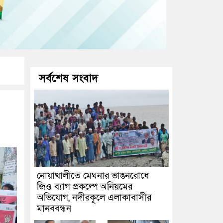
সর্বশেষ সংবাদ
নোয়াখালীতে মেঘনার ভাঙনরোধে
জিও ব্যাগ প্রকল্পে অনিয়মের
অভিযোগ, নদীরকূলে এলাকাবাসীর
মানববন্ধন