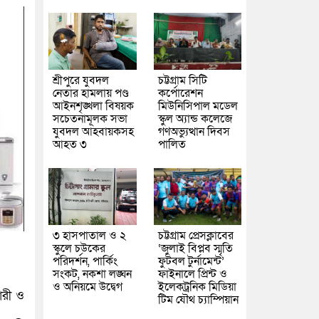
শ্রীপুরে যুবদল
চট্টগ্রাম সিটি
নেতার হামলায় পণ্ড
কর্পোরেশন
আইনশৃঙ্খলা বিষয়ক
মিউনিসিপাল মডেল
সচেতনামূলক সভা
স্কুল অ্যান্ড কলেজে
যুবদল আহবায়কসহ
গণঅভ্যুত্থান দিবস
আহত ৩
পালিত
৩ হাসপাতাল ও ২
চট্টগ্রাম প্রেসক্লাবের
স্কুলে চউকের
‘জুলাই বিপ্লব স্মৃতি
পরিদর্শন, পার্কিং
ফুটবল টুর্নামেন্ট’
সংকট, নকশা লঙ্ঘন
ফাইনালে প্রিন্ট ও
ও অনিয়মে উদ্বেগ
ইলেকট্রনিক মিডিয়া
নারী ও
টিম যৌথ চ্যাম্পিয়ান