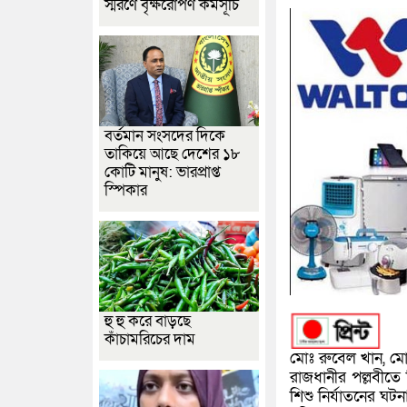
স্মরণে বৃক্ষরোপণ কর্মসূচি
বর্তমান সংসদের দিকে
তাকিয়ে আছে দেশের ১৮
কোটি মানুষ: ভারপ্রাপ্ত
স্পিকার
হু হু করে বাড়ছে
কাঁচামরিচের দাম
মোঃ রুবেল খান, মো
রাজধানীর পল্লবীতে দ
শিশু নির্যাতনের ঘট