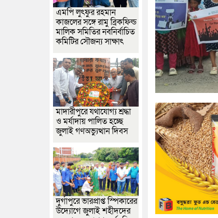
এমপি লুৎফুর রহমান
কাজলের সঙ্গে রামু ব্রিকফিল্ড
মালিক সমিতির নবনির্বাচিত
কমিটির সৌজন্য সাক্ষাৎ
মাদারীপুরে যথাযোগ্য শ্রদ্ধা
ও মর্যাদায় পালিত হচ্ছে
জুলাই গণঅভ্যুত্থান দিবস
দুর্গাপুরে ভারপ্রাপ্ত স্পিকারের
উদ্যোগে জুলাই শহীদদের