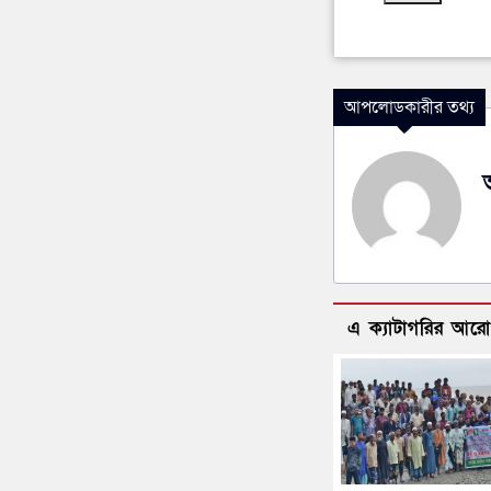
আপলোডকারীর তথ্য
এ ক্যাটাগরির আর