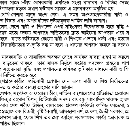
কাল সাড়ে ৯টায় বেসরকারী এনজিও সংস্থা বাদাবন ও বিভিন্ন সেচ্ছ
পজেলা চত্বরে প্রধান ফটকের সামনে এ মানববন্ধন অনুষ্ঠিত হয়।
্ন শ্রেণি-পেশার মানুষ অংশ নেন। এ সময় অংশগ্রহণকারীরা নারী ও
রুত বিচার এবং অপরাধীদের দৃষ্টান্তমূলক শাস্তির দাবি জানান।
লেন, দেশে নারী ও শিশুদের ওপর সহিংসতা উদ্বেগজনক হারে বৃদ্ধি পা
ও হত্যার মতো জঘন্য অপরাধে জড়িতদের দ্রুত আইনের আওতায় এনে সর্
ে হবে। যাতে ভবিষ্যতে কোনো নারী ও শিশুকে এভাবে ধর্ষণ এবং হত্যাকা
বিচারহীনতার সংস্কৃতি বন্ধ না হলে এ ধরনের অপরাধ কমবে না বলেও
মাদকাসক্তি ও সামাজিক অবক্ষয় রোধে কার্যকর ব্যবস্থা গ্রহণ না করলে 
বাড়তেই থাকবে। তাই মাদক নির্মূলে কঠোর পদক্ষেপ গ্রহণের পাশ
রে সচেতনতা বৃদ্ধি এবং প্রশাসনের কার্যকর ভূমিকার মাধ্যমে নারী ও শি
শ নিশ্চিত করতে হবে।
শগ্রহণকারীরা প্রতিবাদী স্লোগান দেন এবং নারী ও শিশু নির্যাতনের 
রুত ও কঠোর ব্যবস্থা গ্রহণের দাবি জানান।
খক, সংগঠক আফরোজা হীরা, সার্ভিস বাংলাদেশের প্রতিষ্ঠাতা চেয়ারম্
ফিজুর রহমান মিলন, ভিটিয়ারটি সদস্য বাঘবন্ধু সাংবাদিক মারুফ হাওল
িসার শেখ শরীফ উদ্দিন, বাদাবনের প্রকল্প কর্মকর্তা কানিজ ফাতেমা, প্
 স্বেচ্ছাসেবক বিজরী, বৃষ্টি বৈরাগী, আফছানা বর্ণ, মেঘলা, চৈতী সরকার, হ
 হোসনে আরা, ফ্রেন্ড শিপ এর মো: জাহিদ, নবলোকের কাজী তোবারক 
স্থিত ছিলেন।