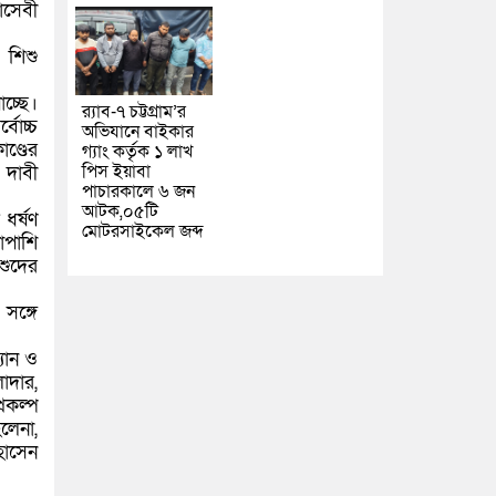
াসেবী
 শিশু
চ্ছে।
র‌্যাব-৭ চট্টগ্রাম’র
বোচ্চ
অভিযানে বাইকার
ণ্ডের
গ্যাং কর্তৃক ১ লাখ
পিস ইয়াবা
 দাবী
পাচারকালে ৬ জন
আটক,০৫টি
ধর্ষণ
মোটরসাইকেল জব্দ
াপাশি
শুদের
সঙ্গে
যান ও
াদার,
রকল্প
েলেনা,
হোসেন