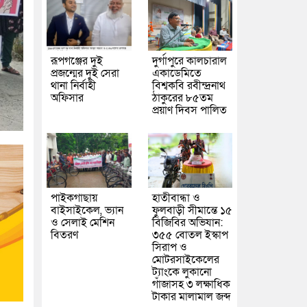
রূপগঞ্জের দুই
দুর্গাপুরে কালচারাল
প্রজন্মের দুই সেরা
একাডেমিতে
থানা নির্বাহী
বিশ্বকবি রবীন্দ্রনাথ
অফিসার
ঠাকুরের ৮৫তম
প্রয়াণ দিবস পালিত
পাইকগাছায়
হাতীবান্ধা ও
বাইসাইকেল, ভ্যান
ফুলবাড়ী সীমান্তে ১৫
ও সেলাই মেশিন
বিজিবির অভিযান:
বিতরণ
৩৫৫ বোতল ইস্কাপ
সিরাপ ও
মোটরসাইকেলের
ট্যাংকে লুকানো
গাঁজাসহ ৩ লক্ষাধিক
টাকার মালামাল জব্দ