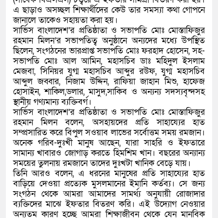
এ ছাড়াও অসচ্ছল শিক্ষার্থীদের কেউ তার সমস্যা কথা গোপনে
জানালে তাকেও সহায়তা করা হয়।
সার্ভিস বাংলাদেশ’র প্রতিষ্ঠাতা ও সভাপতি মোঃ মোস্তাফিজুর
রহমান মিলন’র সভাপতিত্ব অনুষ্ঠানে অন্যদের মধ্যে উপস্থিত
ছিলেন, সংগঠনের ভারপ্রাপ্ত সভাপতি মোঃ ফরহাদ হোসেন, সহ-
সভাপতি মোঃ আল আমিন, মহাসচিব ডাঃ মহিদুল ইসলাম
মেজবা, সিনিয়র যুগ্ম মহাসচিব আব্দুর রউফ, যুগ্ম মহাসচিব
আব্দুল জব্বার, নিজাম উদ্দিন, রাফিয়া জাহান মিশু, হাফেজ
হোসাইন, শাকিল,ডলার, মাসুদ,সাকিব ও অন্যন্য সদস্যবৃন্দসহ
স্থানীয় গণ্যমান্য ব্যক্তিবর্গ।
সার্ভিস বাংলাদেশ’র প্রতিষ্ঠাতা ও সভাপতি মোঃ মোস্তাফিজুর
রহমান মিলন বলেন, অসহায়দের প্রতি সাহায্যের হাত
সম্প্রসারিত করে বিপুল সওয়াব লাভের সর্বোত্তম সময় রমজান।
অনেক গরিব-দুঃখী মানুষ আছেন, যারা সাহরি ও ইফতারে
সামান্য খাবারও জোগাড় করতে হিমশিম খান। বছরের অন্যান্য
সময়ের তুলনায় রমজানে তাদের দুঃখটা খানিক বেড়ে যায়।
তিনি আরও বলেন, এ ধরনের মানুষের প্রতি সাহায্যের হাত
বাড়িয়ে দেওয়া প্রত্যেক মুসলমানের ইমানি কর্তব্য। সে জন্য
সংগঠন থেকে আমরা আমাদের সামর্থ্য অনুযায়ী রোজাদার
ব্যক্তিদের মাঝে ইফতার বিতরণ করি। এই উদ্যোগ নেওয়ার
অন্যতম কারণ হচ্ছে আমরা শিক্ষাজীবন থেকে যেন মানবিক