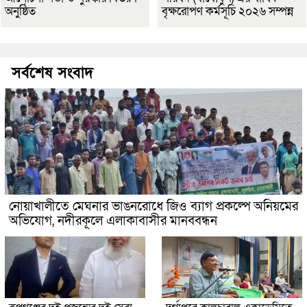
অনুষ্ঠিত
বৃক্ষরোপণ কর্মসূচি ২০২৬ সম্পন্ন
সর্বশেষ সংবাদ
নোয়াখালীতে মেঘনার ভাঙনরোধে জিও ব্যাগ প্রকল্পে অনিয়মের
অভিযোগ, নদীরকূলে এলাকাবাসীর মানববন্ধন