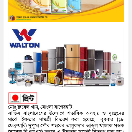
মোঃ রুবেল খান, মোংলা বাগেরহাট:
সার্ভিস বাংলাদেশের উদ্যোগে শতাধিক অসহায় ও দুঃস্থদের
মাঝে ইফতার সামগ্রী বিতরণ করা হয়েছে। বুধবার (১৮
ফেব্রুয়ারি) দুপুরে পৌর শহরের তালুকদার আব্দুল খালেক সড়ক
(সাবেক বিএলএস) চত্বরে এ ইফতার সামগ্রী বিতরণ করা হয়।