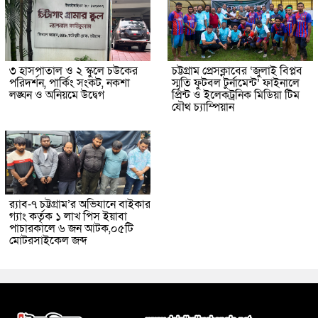
৩ হাসপাতাল ও ২ স্কুলে চউকের
চট্টগ্রাম প্রেসক্লাবের ‘জুলাই বিপ্লব
পরিদর্শন, পার্কিং সংকট, নকশা
স্মৃতি ফুটবল টুর্নামেন্ট’ ফাইনালে
লঙ্ঘন ও অনিয়মে উদ্বেগ
প্রিন্ট ও ইলেকট্রনিক মিডিয়া টিম
যৌথ চ্যাম্পিয়ান
র‌্যাব-৭ চট্টগ্রাম’র অভিযানে বাইকার
গ্যাং কর্তৃক ১ লাখ পিস ইয়াবা
পাচারকালে ৬ জন আটক,০৫টি
মোটরসাইকেল জব্দ