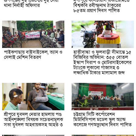
রূপগঞ্জের দুই প্রজন্মের দুই সেরা
দুর্গাপুরে কালচারাল একাডেমিতে
থানা নির্বাহী অফিসার
বিশ্বকবি রবীন্দ্রনাথ ঠাকুরের
৮৫তম প্রয়াণ দিবস পালিত
পাইকগাছায় বাইসাইকেল, ভ্যান ও
হাতীবান্ধা ও ফুলবাড়ী সীমান্তে ১৫
সেলাই মেশিন বিতরণ
বিজিবির অভিযান: ৩৫৫ বোতল
ইস্কাপ সিরাপ ও মোটরসাইকেলের
ট্যাংকে লুকানো গাঁজাসহ ৩
লক্ষাধিক টাকার মালামাল জব্দ
শ্রীপুরে যুবদল নেতার হামলায় পণ্ড
চট্টগ্রাম সিটি কর্পোরেশন
আইনশৃঙ্খলা বিষয়ক সচেতনামূলক
মিউনিসিপাল মডেল স্কুল অ্যান্ড
সভা যুবদল আহবায়কসহ আহত ৩
কলেজে গণঅভ্যুত্থান দিবস পালিত