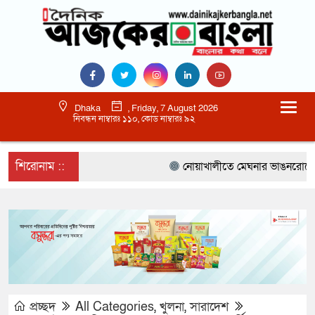
Dhaka
, Friday, 7 August 2026
নিবন্ধন নাম্বারঃ ১১০, কোড নাম্বারঃ ৯২
শিরোনাম ::
নোয়াখালীতে মেঘনার ভাঙনরোধে জিও ব
প্রচ্ছদ
All Categories
,
খুলনা
,
সারাদেশ