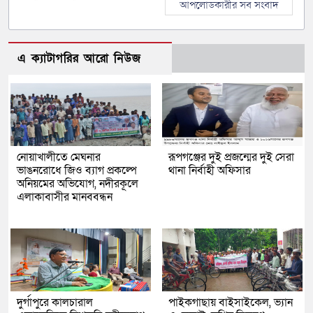
আপলোডকারীর সব সংবাদ
এ ক্যাটাগরির আরো নিউজ
নোয়াখালীতে মেঘনার
রূপগঞ্জের দুই প্রজন্মের দুই সেরা
ভাঙনরোধে জিও ব্যাগ প্রকল্পে
থানা নির্বাহী অফিসার
অনিয়মের অভিযোগ, নদীরকূলে
এলাকাবাসীর মানববন্ধন
দুর্গাপুরে কালচারাল
পাইকগাছায় বাইসাইকেল, ভ্যান