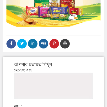
আপনার মতামত লিখুন
মেসেজ বক্স
নাম :