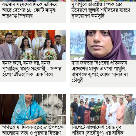
বর্তমান সংসদের দিকে তাকিয়ে
দুর্গাপুরে ভারপ্রাপ্ত স্পিকারের
আছে দেশের ১৮ কোটি মানুষ:
উদ্যোগে জুলাই শহীদদের স্মরণে
ভারপ্রাপ্ত স্পিকার
বৃক্ষরোপণ কর্মসূচি
যমজ কনে, যমজ বর, যমজ
ছাত্র জনতার বিপ্লবের প্রতিফলন
পুরোহিত, যমজ সহকারী – সম্পন্ন
এদেশের মানুষ এখনো পায়নি:
হলো ‘ঐতিহাসিক’ এক বিয়ে
রামগঞ্জে জুলাই যোদ্ধা সানজিদা
চৌধুরী
‘গণতন্ত্র মা দিবস-২০২৬’ উপলক্ষে
সিলেটে বাংলাদেশ বৌদ্ধ যুব
আলোচনা সভা ও পুরস্কার বিতরণ
পরিষদ (বাবৌযুপ) এর বার্ষিক