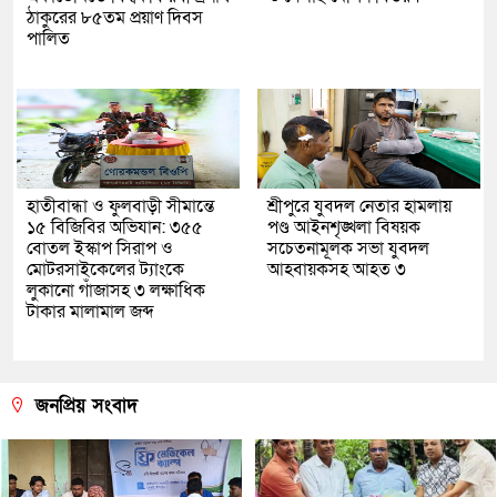
ঠাকুরের ৮৫তম প্রয়াণ দিবস
পালিত
হাতীবান্ধা ও ফুলবাড়ী সীমান্তে
শ্রীপুরে যুবদল নেতার হামলায়
১৫ বিজিবির অভিযান: ৩৫৫
পণ্ড আইনশৃঙ্খলা বিষয়ক
বোতল ইস্কাপ সিরাপ ও
সচেতনামূলক সভা যুবদল
মোটরসাইকেলের ট্যাংকে
আহবায়কসহ আহত ৩
লুকানো গাঁজাসহ ৩ লক্ষাধিক
টাকার মালামাল জব্দ
জনপ্রিয় সংবাদ