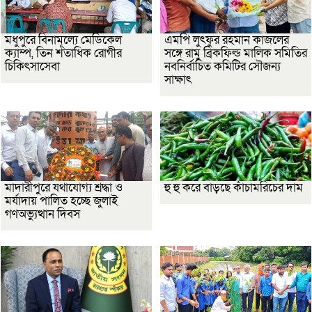
মধুপুরে বিনামূল্যে মেডিকেল
এমপি লুৎফুর রহমান কাজলের
ক্যাম্প, তিন শতাধিক রোগীর
সঙ্গে রামু ব্রিকফিল্ড মালিক সমিতির
চিকিৎসাসেবা
নবনির্বাচিত কমিটির সৌজন্য
সাক্ষাৎ
মাদারীপুরে যথাযোগ্য শ্রদ্ধা ও
হু হু করে বাড়ছে কাঁচামরিচের দাম
মর্যাদায় পালিত হচ্ছে জুলাই
গণঅভ্যুত্থান দিবস