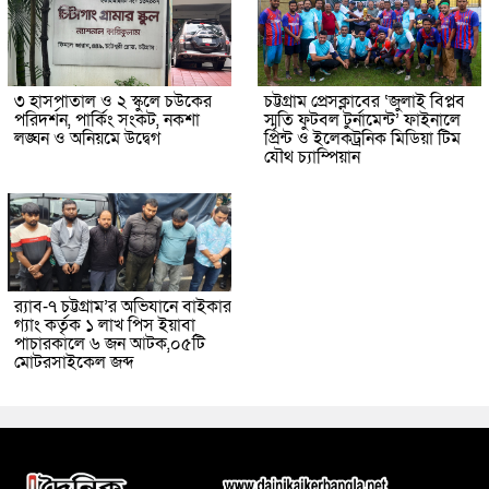
৩ হাসপাতাল ও ২ স্কুলে চউকের
চট্টগ্রাম প্রেসক্লাবের ‘জুলাই বিপ্লব
পরিদর্শন, পার্কিং সংকট, নকশা
স্মৃতি ফুটবল টুর্নামেন্ট’ ফাইনালে
লঙ্ঘন ও অনিয়মে উদ্বেগ
প্রিন্ট ও ইলেকট্রনিক মিডিয়া টিম
যৌথ চ্যাম্পিয়ান
র‌্যাব-৭ চট্টগ্রাম’র অভিযানে বাইকার
গ্যাং কর্তৃক ১ লাখ পিস ইয়াবা
পাচারকালে ৬ জন আটক,০৫টি
মোটরসাইকেল জব্দ