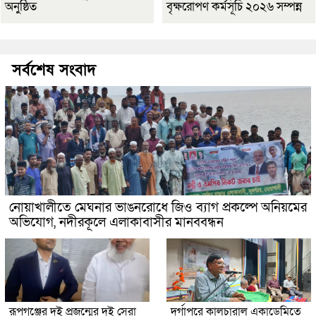
অনুষ্ঠিত
বৃক্ষরোপণ কর্মসূচি ২০২৬ সম্পন্ন
সর্বশেষ সংবাদ
নোয়াখালীতে মেঘনার ভাঙনরোধে জিও ব্যাগ প্রকল্পে অনিয়মের
অভিযোগ, নদীরকূলে এলাকাবাসীর মানববন্ধন
রূপগঞ্জের দুই প্রজন্মের দুই সেরা
দুর্গাপুরে কালচারাল একাডেমিতে