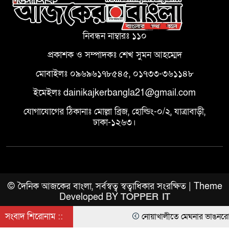
নিবন্ধন নাম্বারঃ ১১০
প্রকাশক ও সম্পাদকঃ শেখ সুমন আহম্মেদ
মোবাইলঃ ০৯৬৯৬১৭৮৫৪৫, ০১৭৩৩-৩৬১১৪৮
ইমেইলঃ dainikajkerbangla21@gmail.com
যোগাযোগের ঠিকানাঃ মোল্লা ব্রিজ, হোল্ডিং-০/২, যাত্রাবাড়ী,
ঢাকা-১২৬৩।
© দৈনিক আজকের বাংলা, সর্বস্বত্ব স্বত্বাধিকার সংরক্ষিত | Theme
Developed BY
TOPPER IT
সংবাদ শিরোনাম ::
নোয়াখালীতে মেঘনার ভাঙনরোধে জিও