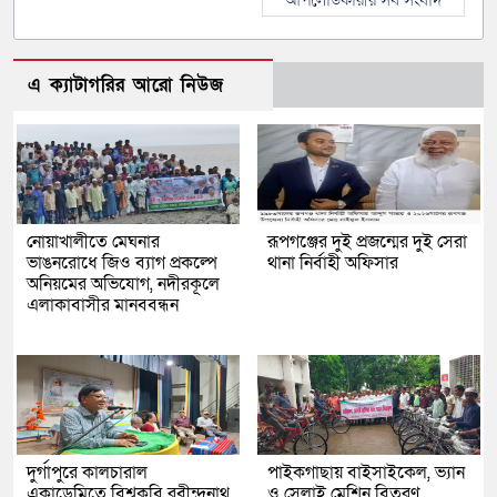
এ ক্যাটাগরির আরো নিউজ
নোয়াখালীতে মেঘনার
রূপগঞ্জের দুই প্রজন্মের দুই সেরা
ভাঙনরোধে জিও ব্যাগ প্রকল্পে
থানা নির্বাহী অফিসার
অনিয়মের অভিযোগ, নদীরকূলে
এলাকাবাসীর মানববন্ধন
দুর্গাপুরে কালচারাল
পাইকগাছায় বাইসাইকেল, ভ্যান
একাডেমিতে বিশ্বকবি রবীন্দ্রনাথ
ও সেলাই মেশিন বিতরণ