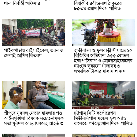
থানা নির্বাহী অফিসার
বিশ্বকবি রবীন্দ্রনাথ ঠাকুরের
৮৫তম প্রয়াণ দিবস পালিত
পাইকগাছায় বাইসাইকেল, ভ্যান ও
হাতীবান্ধা ও ফুলবাড়ী সীমান্তে ১৫
সেলাই মেশিন বিতরণ
বিজিবির অভিযান: ৩৫৫ বোতল
ইস্কাপ সিরাপ ও মোটরসাইকেলের
ট্যাংকে লুকানো গাঁজাসহ ৩
লক্ষাধিক টাকার মালামাল জব্দ
শ্রীপুরে যুবদল নেতার হামলায় পণ্ড
চট্টগ্রাম সিটি কর্পোরেশন
আইনশৃঙ্খলা বিষয়ক সচেতনামূলক
মিউনিসিপাল মডেল স্কুল অ্যান্ড
সভা যুবদল আহবায়কসহ আহত ৩
কলেজে গণঅভ্যুত্থান দিবস পালিত