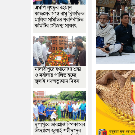
এমপি লুৎফুর রহমান
কাজলের সঙ্গে রামু ব্রিকফিল্ড
মালিক সমিতির নবনির্বাচিত
কমিটির সৌজন্য সাক্ষাৎ
মাদারীপুরে যথাযোগ্য শ্রদ্ধা
ও মর্যাদায় পালিত হচ্ছে
জুলাই গণঅভ্যুত্থান দিবস
দুর্গাপুরে ভারপ্রাপ্ত স্পিকারের
উদ্যোগে জুলাই শহীদদের