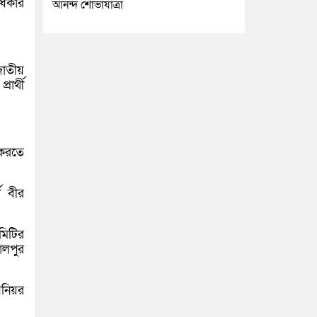
ধিকার
আনন্দ শোভাযাত্রা
জাতীয়
ার্থী
 করতে
ী বীর
মিটির
ালপুর
িনিয়র