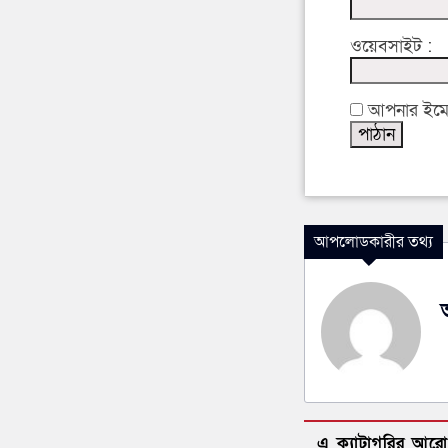
ওয়েবসাইট :
আপনার ইমেইল
আপলোডকারীর তথ্য
এ ক্যাটাগরির আর