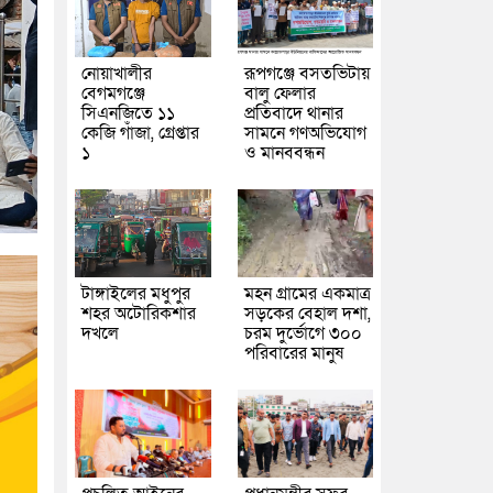
নোয়াখালীর
রূপগঞ্জে বসতভিটায়
বেগমগঞ্জে
বালু ফেলার
সিএনজিতে ১১
প্রতিবাদে থানার
কেজি গাঁজা, গ্রেপ্তার
সামনে গণঅভিযোগ
১
ও মানববন্ধন
টাঙ্গাইলের মধুপুর
মহন গ্রামের একমাত্র
শহর অটোরিকশার
সড়কের বেহাল দশা,
দখলে
চরম দুর্ভোগে ৩০০
পরিবারের মানুষ