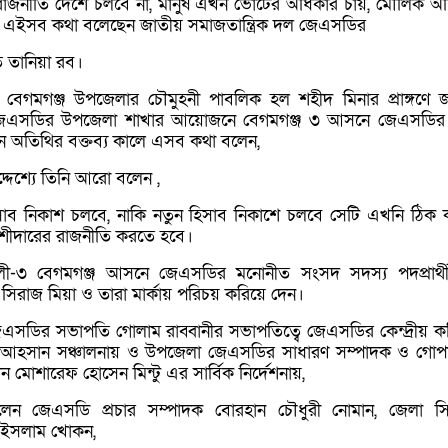
রাজনীতি দেশে চলবে না, মানুষ এখন ভোটের অধিকার চায়, মৌলিক অ
 চায়, এইসব কথা বলেছেন জাতীয় সমাজতান্ত্রিক দল জেএসডির
 তানিয়া রব।
েগমগঞ্জ উপজেলার চৌমুহনী পাবলিক হল শহীদ মিনার প্রাঙ্গণে 
 জেএসডির উপজেলা শাখার আয়োজনে বেগমগঞ্জ ৩ আসনে জেএসডির প্র
ান অতিথির বক্তব্য কালে এসব কথা বলেন,
্দেশ্যে তিনি আরো বলেন ,
িসাব নিকাশ চলবে, নাকি নতুন হিসাব নিকাশে চলবে সেটি এখনি ঠিক
শীদারের রাজনীতি করতে হবে।
লী-৩ বেগমগঞ্জ আসনে জেএসডির মনোনীত সংসদ সদস্য পদপ্রার্থ
মদ সিরাজ মিয়া ও তারা মার্কায় পরিচয় করিয়ে দেন।
ডির সভাপতি গোলাম রাব্বানীর সভাপতিত্বে জেএসডির কেন্দ্রীয় ক
ু আহসান সঞ্চালনায় ও উপজেলা জেএসডির সাধারণ সম্পাদক ও গোপ
ন মোশারেফ হোসেন মিন্টু এর সার্বিক নির্দেশনায়,
েন জেএসডি প্রচার সম্পাদক বোরহান চৌধুরী নোমান, জেলা স
 ইসলাম খোকন,