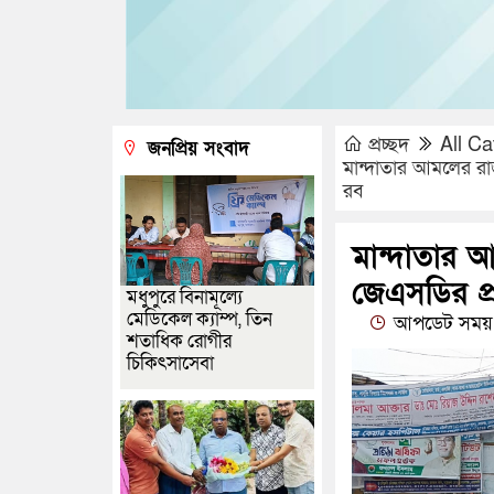
প্রচ্ছদ
All Ca
জনপ্রিয় সংবাদ
মান্দাতার আমলের রা
রব
মান্দাতার 
জেএসডির প্র
মধুপুরে বিনামূল্যে
মেডিকেল ক্যাম্প, তিন
আপডেট সময় 
শতাধিক রোগীর
চিকিৎসাসেবা