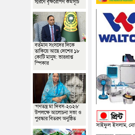
স্মরণে বৃক্ষরোপণ কর্মসূচি
বর্তমান সংসদের দিকে
তাকিয়ে আছে দেশের ১৮
কোটি মানুষ: ভারপ্রাপ্ত
স্পিকার
‘গণতন্ত্র মা দিবস-২০২৬’
উপলক্ষে আলোচনা সভা ও
পুরস্কার বিতরণ অনুষ্ঠিত
সাইফুল ইসলাম, নোয়