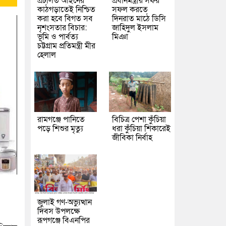
প্রচলিত আইনের
প্রধানমন্ত্রীর সফর
কাঠগড়াতেই নিশ্চিত
সফল করতে
করা হবে বিগত সব
দিনরাত মাঠে ডিসি
নৃশংসতার বিচার:
জাহিদুল ইসলাম
ভূমি ও পার্বত্য
মিঞা
চট্টগ্রাম প্রতিমন্ত্রী মীর
হেলাল
রামগঞ্জে পানিতে
বিচিত্র পেশা কুঁচিয়া
পড়ে শিশুর মৃত্যু
ধরা কুঁচিয়া শিকারেই
জীবিকা নির্বাহ
জুলাই গণ-অভ্যুত্থান
দিবস উপলক্ষে
রূপগঞ্জে বিএনপির