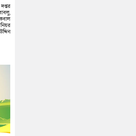
দপ্তর
াবলু,
ইকবাল
িনিয়র
দ্দিন