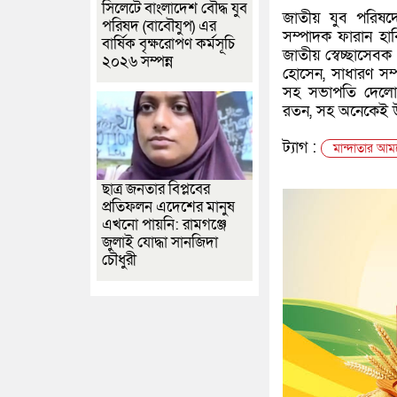
সিলেটে বাংলাদেশ বৌদ্ধ যুব
জাতীয় যুব পরিষদে
পরিষদ (বাবৌযুপ) এর
সম্পাদক ফারান হা
বার্ষিক বৃক্ষরোপণ কর্মসূচি
জাতীয় স্বেচ্ছাসে
২০২৬ সম্পন্ন
হোসেন, সাধারণ সম্
সহ সভাপতি দেলোয়
রতন, সহ অনেকেই উ
ট্যাগ :
মান্দাতার আম
ছাত্র জনতার বিপ্লবের
প্রতিফলন এদেশের মানুষ
এখনো পায়নি: রামগঞ্জে
জুলাই যোদ্ধা সানজিদা
চৌধুরী