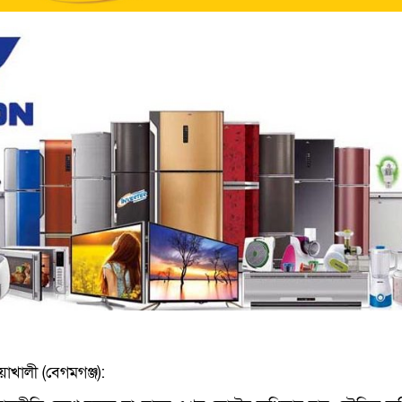
াখালী (বেগমগঞ্জ):