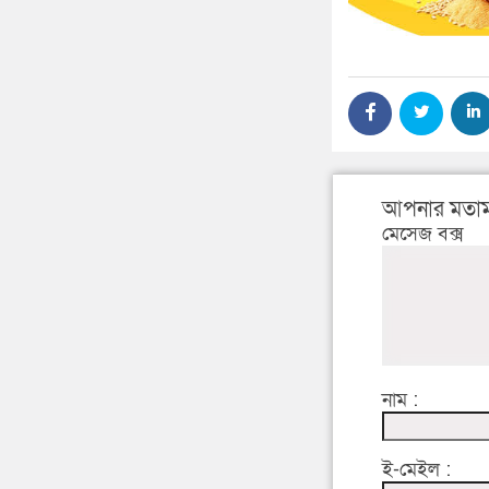
আপনার মতাম
মেসেজ বক্স
নাম :
ই-মেইল :