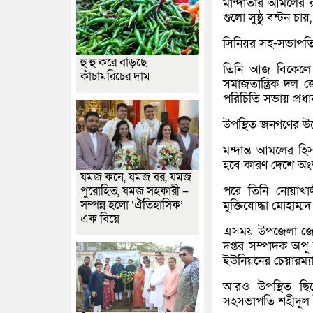
মান্দাতার আমলের 
গুলো সুষ্ঠু বন্টন
সিনিয়র সহ-সভাপতি
হু হু করে বাড়ছে
তিনি আজ বিকেলে ব
কাঁচামরিচের দাম
সমাজতান্ত্রিক দল
পরিচিতি সভায় প্রধ
উপস্থিত জনগণের উদ
মন্দান্ত আমলের হ
হবে কারণ দেশে অং
যমজ কনে, যমজ বর, যমজ
পরে তিনি নোয়াখা
পুরোহিত, যমজ সহকারী –
সম্পন্ন হলো ‘ঐতিহাসিক’
মুক্তিযোদ্ধা মোহাম্
এক বিয়ে
এসময় উপজেলা জেএস
দপ্তর সম্পাদক অপ
ইউনিয়নের চেয়ারম্যা
আরও উপস্থিত ছিল
সহসভাপতি শহীদুল