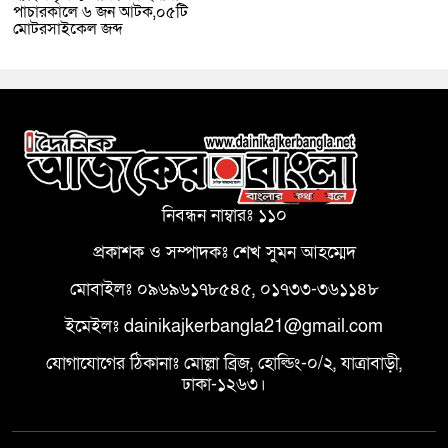
পাচারকালে ৬ জন আটক,০৫টি
মোটরসাইকেল জব্দ
নিবন্ধন নাম্বারঃ ১১০
প্রকাশক ও সম্পাদকঃ শেখ সুমন আহম্মেদ
মোবাইলঃ ০৯৬৯৬১৭৮৫৪৫, ০১৭৩৩-৩৬১১৪৮
ইমেইলঃ dainikajkerbangla21@gmail.com
যোগাযোগের ঠিকানাঃ মোল্লা ব্রিজ, হোল্ডিং-০/২, যাত্রাবাড়ী,
ঢাকা-১২৬৩।