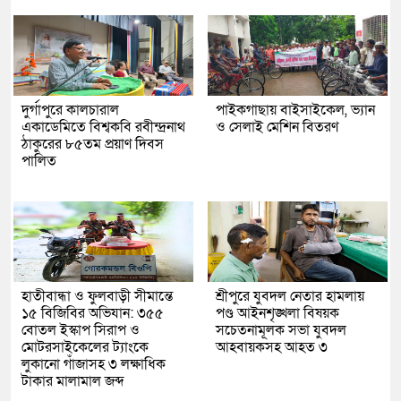
দুর্গাপুরে কালচারাল
পাইকগাছায় বাইসাইকেল, ভ্যান
একাডেমিতে বিশ্বকবি রবীন্দ্রনাথ
ও সেলাই মেশিন বিতরণ
ঠাকুরের ৮৫তম প্রয়াণ দিবস
পালিত
হাতীবান্ধা ও ফুলবাড়ী সীমান্তে
শ্রীপুরে যুবদল নেতার হামলায়
১৫ বিজিবির অভিযান: ৩৫৫
পণ্ড আইনশৃঙ্খলা বিষয়ক
বোতল ইস্কাপ সিরাপ ও
সচেতনামূলক সভা যুবদল
মোটরসাইকেলের ট্যাংকে
আহবায়কসহ আহত ৩
লুকানো গাঁজাসহ ৩ লক্ষাধিক
টাকার মালামাল জব্দ