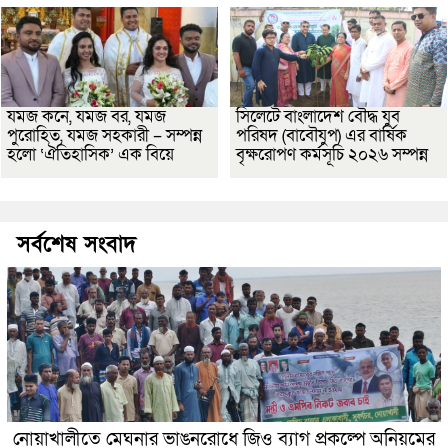
যমজ কনে, যমজ বর, যমজ
সিলেটে বাংলাদেশ বৌদ্ধ যুব
পুরোহিত, যমজ সহকারী – সম্পন্ন
পরিষদ (বাবৌযুপ) এর বার্ষিক
হলো ‘ঐতিহাসিক’ এক বিয়ে
বৃক্ষরোপণ কর্মসূচি ২০২৬ সম্পন্ন
সর্বশেষ সংবাদ
নোয়াখালীতে মেঘনার ভাঙনরোধে জিও ব্যাগ প্রকল্পে অনিয়মের