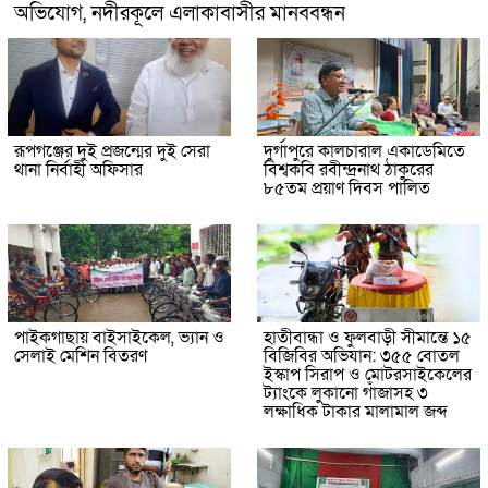
অভিযোগ, নদীরকূলে এলাকাবাসীর মানববন্ধন
রূপগঞ্জের দুই প্রজন্মের দুই সেরা
দুর্গাপুরে কালচারাল একাডেমিতে
থানা নির্বাহী অফিসার
বিশ্বকবি রবীন্দ্রনাথ ঠাকুরের
৮৫তম প্রয়াণ দিবস পালিত
পাইকগাছায় বাইসাইকেল, ভ্যান ও
হাতীবান্ধা ও ফুলবাড়ী সীমান্তে ১৫
সেলাই মেশিন বিতরণ
বিজিবির অভিযান: ৩৫৫ বোতল
ইস্কাপ সিরাপ ও মোটরসাইকেলের
ট্যাংকে লুকানো গাঁজাসহ ৩
লক্ষাধিক টাকার মালামাল জব্দ