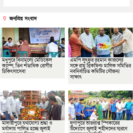
জনপ্রিয় সংবাদ
মধুপুরে বিনামূল্যে মেডিকেল
এমপি লুৎফুর রহমান কাজলের
ক্যাম্প, তিন শতাধিক রোগীর
সঙ্গে রামু ব্রিকফিল্ড মালিক সমিতির
চিকিৎসাসেবা
নবনির্বাচিত কমিটির সৌজন্য
সাক্ষাৎ
মাদারীপুরে যথাযোগ্য শ্রদ্ধা ও
দুর্গাপুরে ভারপ্রাপ্ত স্পিকারের
মর্যাদায় পালিত হচ্ছে জুলাই
উদ্যোগে জুলাই শহীদদের স্মরণে