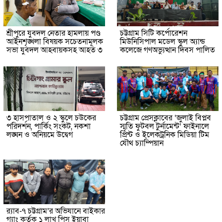
শ্রীপুরে যুবদল নেতার হামলায় পণ্ড
চট্টগ্রাম সিটি কর্পোরেশন
আইনশৃঙ্খলা বিষয়ক সচেতনামূলক
মিউনিসিপাল মডেল স্কুল অ্যান্ড
সভা যুবদল আহবায়কসহ আহত ৩
কলেজে গণঅভ্যুত্থান দিবস পালিত
৩ হাসপাতাল ও ২ স্কুলে চউকের
চট্টগ্রাম প্রেসক্লাবের ‘জুলাই বিপ্লব
পরিদর্শন, পার্কিং সংকট, নকশা
স্মৃতি ফুটবল টুর্নামেন্ট’ ফাইনালে
লঙ্ঘন ও অনিয়মে উদ্বেগ
প্রিন্ট ও ইলেকট্রনিক মিডিয়া টিম
যৌথ চ্যাম্পিয়ান
র‌্যাব-৭ চট্টগ্রাম’র অভিযানে বাইকার
গ্যাং কর্তৃক ১ লাখ পিস ইয়াবা