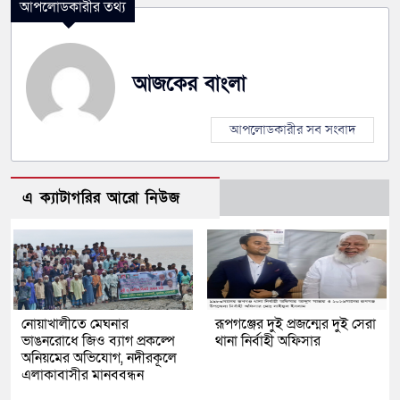
আপলোডকারীর তথ্য
আজকের বাংলা
আপলোডকারীর সব সংবাদ
এ ক্যাটাগরির আরো নিউজ
নোয়াখালীতে মেঘনার
রূপগঞ্জের দুই প্রজন্মের দুই সেরা
ভাঙনরোধে জিও ব্যাগ প্রকল্পে
থানা নির্বাহী অফিসার
অনিয়মের অভিযোগ, নদীরকূলে
এলাকাবাসীর মানববন্ধন