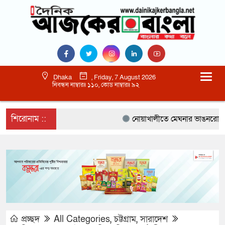
Dhaka
, Friday, 7 August 2026
নিবন্ধন নাম্বারঃ ১১০, কোড নাম্বারঃ ৯২
শিরোনাম ::
নোয়াখালীতে মেঘনার ভাঙনরোধে জিও ব
প্রচ্ছদ
All Categories
,
চট্টগ্রাম
,
সারাদেশ