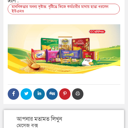
ট্যাগ :
মানবিকতার অনন্য দৃষ্টান্ত: বৃষ্টিতে ভিজে কর্মচারীর মাথায় ছাতা ধরলেন
ইউএনও
আপনার মতামত লিখুন
মেসেজ বক্স