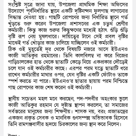
সংশ্লিষ্ট সূত্রে জানা যায়, উপজেলা প্রাথমিক শিক্ষা অফিসের
উদ্যোগে পূর্বনির্ধারিত স্থানে একটি দৃষ্টিনন্দন ফুলগাছ লাগানোর
সিদ্ধান্ত নেওয়া হয়। গাছটি রোপণের জন্য নির্ধারিত স্থানে গর্ত
খুঁড়তে শুরু করেন উপজেলা প্রশাসনের এক চতুর্থ শ্রেণীর
কর্মচারী। কিন্তু কাজ শুরুর কিছুক্ষণের মধ্যেই হঠাৎ গুঁড়ি গুঁড়ি
বৃষ্টি রূপ নেয় মুষলধারে। দায়িত্বের টানে সেই প্রবল বৃষ্টির
মাঝেই গর্ত খোঁড়ার কাজ চালিয়ে যাচ্ছিলেন ওই কর্মচারী।
ঠিক ওই মুহূর্তেই দূর থেকে বিষয়টি নজরে আসে ইউএনও
কাজী আতিকুর রহমানের। তিনি কালবিলম্ব না করে নিজের
গাড়িচালকের হাত থেকে ছাতাটি কেড়ে নিয়ে একপ্রকার দৌড়েই
চলে যান ওই কর্মচারীর কাছে। এরপর পরম যত্নে ছাতাটি ধরে
রাখেন কর্মচারীর মাথার ওপর, যেন বৃষ্টির একটি ফোঁটাও তাকে
স্পর্শ করতে না পারে। ইউএনও’র ছাতার ছায়ায় পরম নিশ্চিন্তে
গাছ রোপণের কাজ শেষ করেন ওই কর্মচারী।
স্থানীয় সচেতন মহল মনে করছেন, পদ-পদবীর অহংকার ভুলে
কাজী আতিকুর রহমান যে দৃষ্টান্ত স্থাপন করলেন, তা সমাজের
সর্বস্তরের মানুষের জন্য শিক্ষণীয়। শাসক নয়, বরং প্রজাতন্ত্রের
একজন প্রকৃত সেবক ও মানবিক গুণসম্পন্ন অভিভাবক হিসেবে
তিনি রামগঞ্জবাসীর হৃদয়ে চিরকালের জন্য স্থান করে নিলেন।