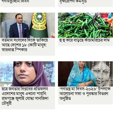
গণঅভ্যুত্থান দিবস
বৃক্ষরোপণ কর্মসূচি
বর্তমান সংসদের দিকে তাকিয়ে
হু হু করে বাড়ছে কাঁচামরিচের দাম
আছে দেশের ১৮ কোটি মানুষ:
ভারপ্রাপ্ত স্পিকার
ছাত্র জনতার বিপ্লবের প্রতিফলন
‘গণতন্ত্র মা দিবস-২০২৬’ উপলক্ষে
এদেশের মানুষ এখনো পায়নি:
আলোচনা সভা ও পুরস্কার বিতরণ
রামগঞ্জে জুলাই যোদ্ধা সানজিদা
অনুষ্ঠিত
চৌধুরী