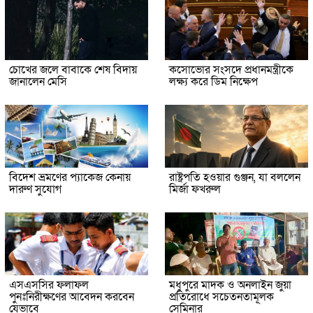
চোখের জলে বাবাকে শেষ বিদায়
কসোভোর সংসদে প্রধানমন্ত্রীকে
জানালেন মেসি
লক্ষ্য করে ডিম নিক্ষেপ
বিদেশ ভ্রমণের প্যাকেজ কেনায়
রাষ্ট্রপতি হওয়ার গুঞ্জন, যা বললেন
দারুণ সুযোগ
মির্জা ফখরুল
এসএসসির ফলাফল
মধুপুরে মাদক ও অনলাইন জুয়া
পুনঃনিরীক্ষণের আবেদন করবেন
প্রতিরোধে সচেতনতামূলক
যেভাবে
সেমিনার