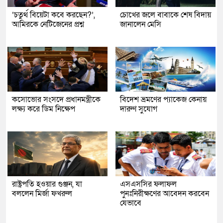
‘চতুর্থ বিয়েটা কবে করছেন?’,
চোখের জলে বাবাকে শেষ বিদায়
আমিরকে নেটিজেনের প্রশ্ন
জানালেন মেসি
কসোভোর সংসদে প্রধানমন্ত্রীকে
বিদেশ ভ্রমণের প্যাকেজ কেনায়
লক্ষ্য করে ডিম নিক্ষেপ
দারুণ সুযোগ
রাষ্ট্রপতি হওয়ার গুঞ্জন, যা
এসএসসির ফলাফল
বললেন মির্জা ফখরুল
পুনঃনিরীক্ষণের আবেদন করবেন
যেভাবে