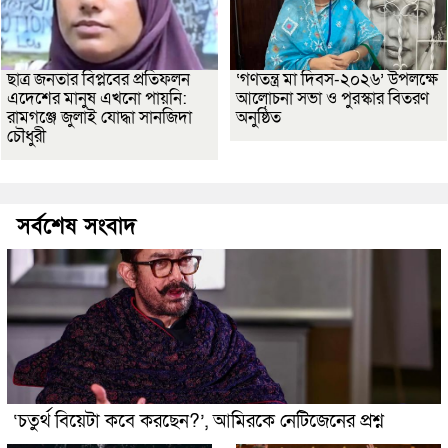
ছাত্র জনতার বিপ্লবের প্রতিফলন
‘গণতন্ত্র মা দিবস-২০২৬’ উপলক্ষে
এদেশের মানুষ এখনো পায়নি:
আলোচনা সভা ও পুরস্কার বিতরণ
রামগঞ্জে জুলাই যোদ্ধা সানজিদা
অনুষ্ঠিত
চৌধুরী
সর্বশেষ সংবাদ
‘চতুর্থ বিয়েটা কবে করছেন?’, আমিরকে নেটিজেনের প্রশ্ন