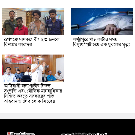
রূপগঞ্জে মাদকসেবীসহ ৩ জনকে
লক্ষ্মীপুরে গাছ কাটার সময়
বিনাশ্রম কারাদণ্ড
বিদ্যুৎস্পৃষ্ট হয়ে এক যুবকের মৃত্যু
আদিবাসী জনগোষ্ঠীর নিজস্ব
সংস্কৃতি এবং মৌলিক মানবাধিকার
নিশ্চিত করতে সরকারের প্রতি
আহবান ডা:দিবালোক সিংহের