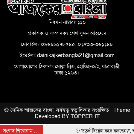
নিবন্ধন নাম্বারঃ ১১০
প্রকাশক ও সম্পাদকঃ শেখ সুমন আহম্মেদ
মোবাইলঃ ০৯৬৯৬১৭৮৫৪৫, ০১৭৩৩-৩৬১১৪৮
ইমেইলঃ dainikajkerbangla21@gmail.com
যোগাযোগের ঠিকানাঃ মোল্লা ব্রিজ, হোল্ডিং-০/২, যাত্রাবাড়ী,
ঢাকা-১২৬৩।
© দৈনিক আজকের বাংলা, সর্বস্বত্ব স্বত্বাধিকার সংরক্ষিত | Theme
Developed BY
TOPPER IT
সংবাদ শিরোনাম ::
‘চতুর্থ বিয়েটা কবে করছেন?’, আমিরকে