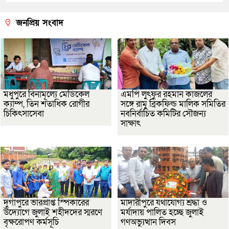
জনপ্রিয় সংবাদ
মধুপুরে বিনামূল্যে মেডিকেল
এমপি লুৎফুর রহমান কাজলের
ক্যাম্প, তিন শতাধিক রোগীর
সঙ্গে রামু ব্রিকফিল্ড মালিক সমিতির
চিকিৎসাসেবা
নবনির্বাচিত কমিটির সৌজন্য
সাক্ষাৎ
দুর্গাপুরে ভারপ্রাপ্ত স্পিকারের
মাদারীপুরে যথাযোগ্য শ্রদ্ধা ও
উদ্যোগে জুলাই শহীদদের স্মরণে
মর্যাদায় পালিত হচ্ছে জুলাই
বৃক্ষরোপণ কর্মসূচি
গণঅভ্যুত্থান দিবস