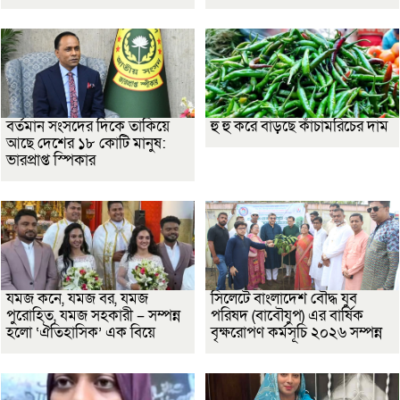
বর্তমান সংসদের দিকে তাকিয়ে
হু হু করে বাড়ছে কাঁচামরিচের দাম
আছে দেশের ১৮ কোটি মানুষ:
ভারপ্রাপ্ত স্পিকার
যমজ কনে, যমজ বর, যমজ
সিলেটে বাংলাদেশ বৌদ্ধ যুব
পুরোহিত, যমজ সহকারী – সম্পন্ন
পরিষদ (বাবৌযুপ) এর বার্ষিক
হলো ‘ঐতিহাসিক’ এক বিয়ে
বৃক্ষরোপণ কর্মসূচি ২০২৬ সম্পন্ন