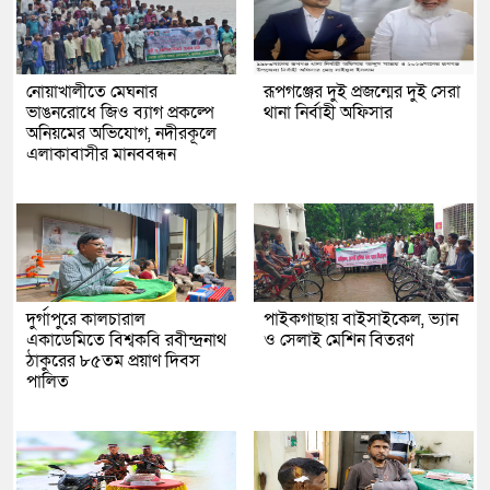
নোয়াখালীতে মেঘনার
রূপগঞ্জের দুই প্রজন্মের দুই সেরা
ভাঙনরোধে জিও ব্যাগ প্রকল্পে
থানা নির্বাহী অফিসার
অনিয়মের অভিযোগ, নদীরকূলে
এলাকাবাসীর মানববন্ধন
দুর্গাপুরে কালচারাল
পাইকগাছায় বাইসাইকেল, ভ্যান
একাডেমিতে বিশ্বকবি রবীন্দ্রনাথ
ও সেলাই মেশিন বিতরণ
ঠাকুরের ৮৫তম প্রয়াণ দিবস
পালিত