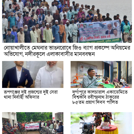
নোয়াখালীতে মেঘনার ভাঙনরোধে জিও ব্যাগ প্রকল্পে অনিয়মের
অভিযোগ, নদীরকূলে এলাকাবাসীর মানববন্ধন
রূপগঞ্জের দুই প্রজন্মের দুই সেরা
দুর্গাপুরে কালচারাল একাডেমিতে
থানা নির্বাহী অফিসার
বিশ্বকবি রবীন্দ্রনাথ ঠাকুরের
৮৫তম প্রয়াণ দিবস পালিত