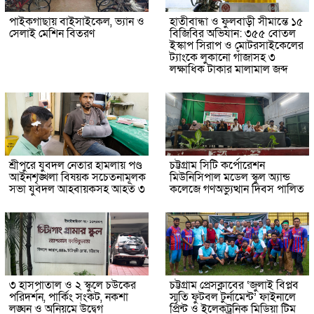
পাইকগাছায় বাইসাইকেল, ভ্যান ও
হাতীবান্ধা ও ফুলবাড়ী সীমান্তে ১৫
সেলাই মেশিন বিতরণ
বিজিবির অভিযান: ৩৫৫ বোতল
ইস্কাপ সিরাপ ও মোটরসাইকেলের
ট্যাংকে লুকানো গাঁজাসহ ৩
লক্ষাধিক টাকার মালামাল জব্দ
শ্রীপুরে যুবদল নেতার হামলায় পণ্ড
চট্টগ্রাম সিটি কর্পোরেশন
আইনশৃঙ্খলা বিষয়ক সচেতনামূলক
মিউনিসিপাল মডেল স্কুল অ্যান্ড
সভা যুবদল আহবায়কসহ আহত ৩
কলেজে গণঅভ্যুত্থান দিবস পালিত
৩ হাসপাতাল ও ২ স্কুলে চউকের
চট্টগ্রাম প্রেসক্লাবের ‘জুলাই বিপ্লব
পরিদর্শন, পার্কিং সংকট, নকশা
স্মৃতি ফুটবল টুর্নামেন্ট’ ফাইনালে
লঙ্ঘন ও অনিয়মে উদ্বেগ
প্রিন্ট ও ইলেকট্রনিক মিডিয়া টিম