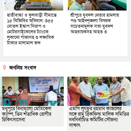
হাতীবান্ধা ও ফুলবাড়ী সীমান্তে
শ্রীপুরে যুবদল নেতার হামলায়
১৫ বিজিবির অভিযান: ৩৫৫
পণ্ড আইনশৃঙ্খলা বিষয়ক
বোতল ইস্কাপ সিরাপ ও
সচেতনামূলক সভা যুবদল
মোটরসাইকেলের ট্যাংকে
আহবায়কসহ আহত ৩
লুকানো গাঁজাসহ ৩ লক্ষাধিক
টাকার মালামাল জব্দ
জনপ্রিয় সংবাদ
মধুপুরে বিনামূল্যে মেডিকেল
এমপি লুৎফুর রহমান কাজলের
ক্যাম্প, তিন শতাধিক রোগীর
সঙ্গে রামু ব্রিকফিল্ড মালিক সমিতির
চিকিৎসাসেবা
নবনির্বাচিত কমিটির সৌজন্য
সাক্ষাৎ