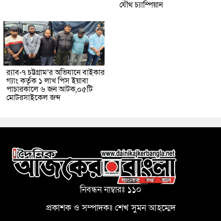
যৌথ চ্যাম্পিয়ান
র‌্যাব-৭ চট্টগ্রাম’র অভিযানে বাইকার
গ্যাং কর্তৃক ১ লাখ পিস ইয়াবা
পাচারকালে ৬ জন আটক,০৫টি
মোটরসাইকেল জব্দ
নিবন্ধন নাম্বারঃ ১১০
প্রকাশক ও সম্পাদকঃ শেখ সুমন আহম্মেদ