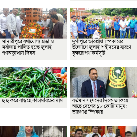
মাদারীপুরে যথাযোগ্য শ্রদ্ধা ও
দুর্গাপুরে ভারপ্রাপ্ত স্পিকারের
মর্যাদায় পালিত হচ্ছে জুলাই
উদ্যোগে জুলাই শহীদদের স্মরণে
গণঅভ্যুত্থান দিবস
বৃক্ষরোপণ কর্মসূচি
হু হু করে বাড়ছে কাঁচামরিচের দাম
বর্তমান সংসদের দিকে তাকিয়ে
আছে দেশের ১৮ কোটি মানুষ:
ভারপ্রাপ্ত স্পিকার