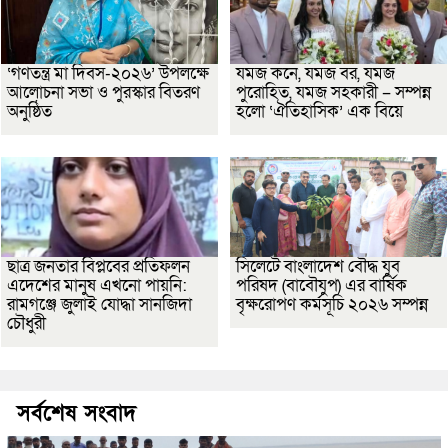
‘গণতন্ত্র মা দিবস-২০২৬’ উপলক্ষে
যমজ কনে, যমজ বর, যমজ
আলোচনা সভা ও পুরস্কার বিতরণ
পুরোহিত, যমজ সহকারী – সম্পন্ন
অনুষ্ঠিত
হলো ‘ঐতিহাসিক’ এক বিয়ে
ছাত্র জনতার বিপ্লবের প্রতিফলন
সিলেটে বাংলাদেশ বৌদ্ধ যুব
এদেশের মানুষ এখনো পায়নি:
পরিষদ (বাবৌযুপ) এর বার্ষিক
রামগঞ্জে জুলাই যোদ্ধা সানজিদা
বৃক্ষরোপণ কর্মসূচি ২০২৬ সম্পন্ন
চৌধুরী
সর্বশেষ সংবাদ