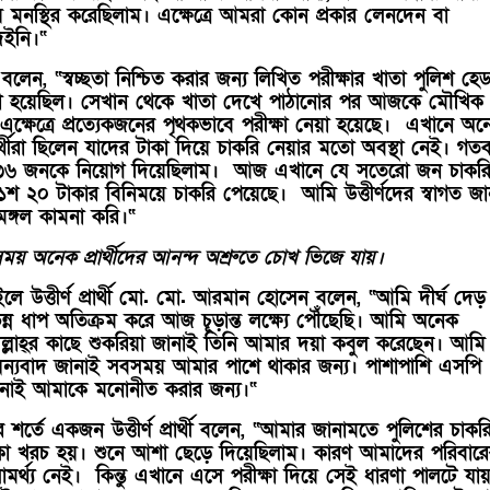
ে মনস্থির করেছিলাম। এক্ষেত্রে আমরা কোন প্রকার লেনদেন বা
দেইনি।“
লেন, “স্বচ্ছতা নিশ্চিত করার জন্য লিখিত পরীক্ষার খাতা পুলিশ হে
ানো হয়েছিল। সেখান থেকে খাতা দেখে পাঠানোর পর আজকে মৌখিক
 এক্ষেত্রে প্রত্যেকজনের পৃথকভাবে পরীক্ষা নেয়া হয়েছে। এখানে অ
ার্থীরা ছিলেন যাদের টাকা দিয়ে চাকরি নেয়ার মতো অবস্থা নেই। গত
৬ জনকে নিয়োগ দিয়েছিলাম। আজ এখানে যে সতেরো জন চাকর
 ১শ ২০ টাকার বিনিময়ে চাকরি পেয়েছে। আমি উত্তীর্ণদের স্বাগত জা
 মঙ্গল কামনা করি।“
ময় অনেক প্রার্থীদের আনন্দ অশ্রুতে চোখ ভিজে যায়।
লে উত্তীর্ণ প্রার্থী মো. মো. আরমান হোসেন বলেন, “আমি দীর্ঘ দেড়
িন্ন ধাপ অতিক্রম করে আজ চূড়ান্ত লক্ষ্যে পৌঁছেছি। আমি অনেক
লাহ্‌র কাছে শুকরিয়া জানাই তিনি আমার দয়া কবুল করেছেন। আমি
ধন্যবাদ জানাই সবসময় আমার পাশে থাকার জন্য। পাশাপাশি এসপি
জানাই আমাকে মনোনীত করার জন্য।“
 শর্তে একজন উত্তীর্ণ প্রার্থী বলেন, “আমার জানামতে পুলিশের চাকর
কা খরচ হয়। শুনে আশা ছেড়ে দিয়েছিলাম। কারণ আমাদের পরিবারে
মর্থ্য নেই। কিন্তু এখানে এসে পরীক্ষা দিয়ে সেই ধারণা পালটে যা