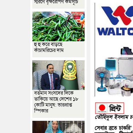
স্মরণে বৃক্ষরোপণ কর্মসূচি
হু হু করে বাড়ছে
কাঁচামরিচের দাম
বর্তমান সংসদের দিকে
তাকিয়ে আছে দেশের ১৮
কোটি মানুষ: ভারপ্রাপ্ত
স্পিকার
তৌহিদুল ইসলাম চঞ্
সেবার ব্রতে চাকরি