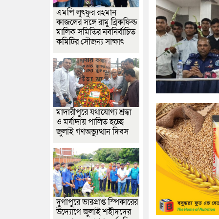
এমপি লুৎফুর রহমান
কাজলের সঙ্গে রামু ব্রিকফিল্ড
মালিক সমিতির নবনির্বাচিত
কমিটির সৌজন্য সাক্ষাৎ
মাদারীপুরে যথাযোগ্য শ্রদ্ধা
ও মর্যাদায় পালিত হচ্ছে
জুলাই গণঅভ্যুত্থান দিবস
দুর্গাপুরে ভারপ্রাপ্ত স্পিকারের
উদ্যোগে জুলাই শহীদদের