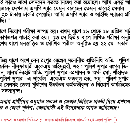
নই কারও সাথে লেনদেন করতে নিষেধ করা হয়েছিল। আমি একটু আশ্
ু আজকে দেখলাম এসপি স্যার যেমন বলেছেন তেমন ভাবেই মেধার
১শ ২০ টাকায় চাকরি পেয়েছি। আমি এসপি স্যার ও আইজি স্যারের প্র
রছি। “
াপে নিয়োগ পরীক্ষা সম্পন্ন হয়। প্রথম ধাপে ১৬ থেকে ১৮ এপ্রিল শা
 কাগজপত্র যাচাই করা হয়। ১৩ মে দ্বিতীয় ধাপে লিখিত পরীক্ষা অনুষ্
শেষ ধাপে মনস্তাত্ত্বিক ও মৌখিক পরীক্ষা অনুষ্ঠিত হয় ২২ মে সকাল
বিভিন্ন ধাপে অংশ নেন রংপুর রেঞ্জের মনোনীত প্রতিনিধি অতি. পুলিশ
ার্কেল- নীলফামারী একেএম ওহিদুন্নবী, সহ : পুলিশ সুপার রংপুর ডি-
ান, লালমনিরহাট অতি. পুলিশ সুপার -প্রশাসন ও অর্থ- মো. শাহাদত
পুলিশ সুপার –এ সার্কেল- একেএম ফজলুল হক,, সহ : পুলিশ সুপার 
ার সেনসহ জেলা পুলিশের ঊর্ধ্বতন কর্মকর্তাবৃন্দ ও নিয়োগ কার্যক্রমে
 সদস্যবৃন্দ।
থ প্রার্থীদের শুধুমাত্র সততা ও মেধার ভিত্তিতে চাকরি দিয়ে প্রশংস
ার ও জেলা পুলিশ। জেলাবাসী এই উদ্যোগকে স্বাগত জানিয়েছে।
কায় সততা ও মেধার ভিত্তিতে ১৭ জনকে চাকরি দিয়েছে লালমনিরহাট জেলা পুলিশ