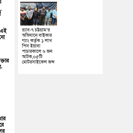
ন
ণ
র‌্যাব-৭ চট্টগ্রাম’র
 এই
অভিযানে বাইকার
ানো
গ্যাং কর্তৃক ১ লাখ
পিস ইয়াবা
পাচারকালে ৬ জন
আটক,০৫টি
্তার
মোটরসাইকেল জব্দ
.
ধার
রে
দের