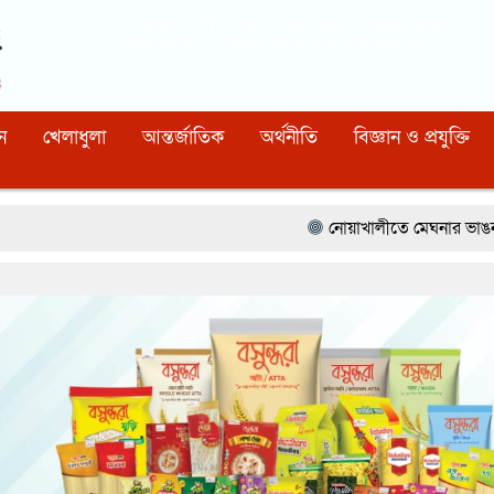
Dhaka
11:05:17 PM
, Friday, 7 August 2026
নিবন্ধন নাম্বারঃ ১১০, সিরিয়াল নাম্বারঃ ১৫৪, কোড নাম্বারঃ ৯২
ন
খেলাধুলা
আন্তর্জাতিক
অর্থনীতি
বিজ্ঞান ও প্রযুক্তি
নোয়াখালীতে মেঘনার ভাঙনরোধে জিও ব্যাগ প্রকল্