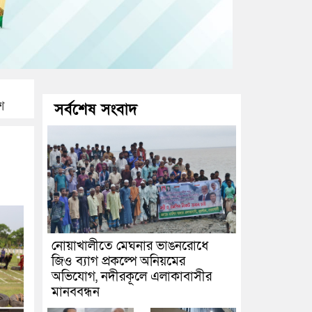
শ
সর্বশেষ সংবাদ
নোয়াখালীতে মেঘনার ভাঙনরোধে
জিও ব্যাগ প্রকল্পে অনিয়মের
অভিযোগ, নদীরকূলে এলাকাবাসীর
মানববন্ধন