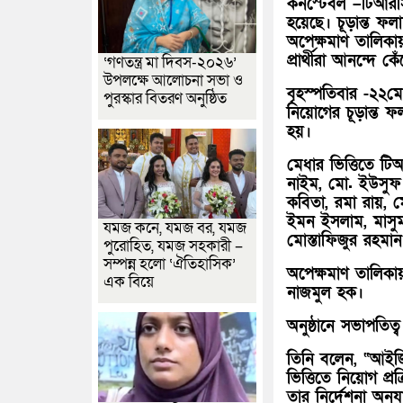
কনস্টেবল –টিআরসি-
হয়েছে। চূড়ান্ত ফ
অপেক্ষমাণ তালিকায়
প্রার্থীরা আনন্দে 
‘গণতন্ত্র মা দিবস-২০২৬’
উপলক্ষে আলোচনা সভা ও
বৃহস্পতিবার -২২মে
পুরস্কার বিতরণ অনুষ্ঠিত
নিয়োগের চূড়ান্ত ফল
হয়।
মেধার ভিত্তিতে টি
নাইম, মো. ইউসুফ 
কবিতা, রমা রায়,
ইমন ইসলাম, মাসু
যমজ কনে, যমজ বর, যমজ
মোস্তাফিজুর র
পুরোহিত, যমজ সহকারী –
সম্পন্ন হলো ‘ঐতিহাসিক’
অপেক্ষমাণ তালিক
এক বিয়ে
নাজমুল হক।
অনুষ্ঠানে সভাপতি
তিনি বলেন, “আইজি 
ভিত্তিতে নিয়োগ প্
তার নির্দেশনা অন