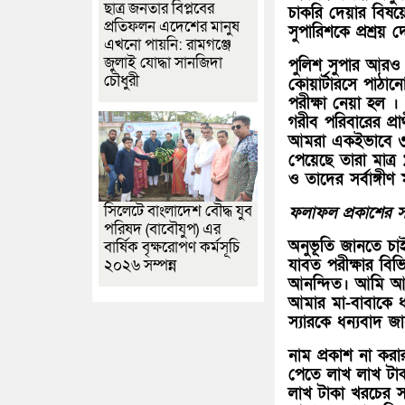
ছাত্র জনতার বিপ্লবের
চাকরি দেয়ার বিষয়
প্রতিফলন এদেশের মানুষ
সুপারিশকে প্রশ্রয় 
এখনো পায়নি: রামগঞ্জে
জুলাই যোদ্ধা সানজিদা
পুলিশ সুপার আরও ব
চৌধুরী
কোয়ার্টারসে পাঠ
পরীক্ষা নেয়া হল ।
গরীব পরিবারের প্র
আমরা একইভাবে ৩
পেয়েছে তারা মাত্র
ও তাদের সর্বাঙ্গীণ
সিলেটে বাংলাদেশ বৌদ্ধ যুব
ফলাফল প্রকাশের স
পরিষদ (বাবৌযুপ) এর
অনুভূতি জানতে চাই
বার্ষিক বৃক্ষরোপণ কর্মসূচি
যাবত পরীক্ষার বিভ
২০২৬ সম্পন্ন
আনন্দিত। আমি আল্
আমার মা-বাবাকে 
স্যারকে ধন্যবাদ 
নাম প্রকাশ না করার
পেতে লাখ লাখ টা
লাখ টাকা খরচের সা