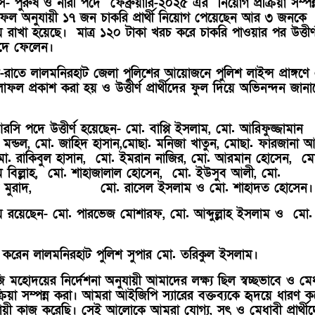
 পুরুষ ও নারী পদে ফেব্রুয়ারি-২০২৫ এর নিয়োগ প্রক্রিয়া সম্পন্
লাফল অনুযায়ী ১৭ জন চাকরি প্রার্থী নিয়োগ পেয়েছেন আর ৩ জনকে
 রাখা হয়েছে। মাত্র ১২০ টাকা খরচ করে চাকরি পাওয়ার পর উত্তীর্
কেঁদে ফেলেন।
-রাতে লালমনিরহাট জেলা পুলিশের আয়োজনে পুলিশ লাইন্স প্রাঙ্গণে
াফল প্রকাশ করা হয় ও উত্তীর্ণ প্রার্থীদের ফুল দিয়ে অভিনন্দন জান
আরসি পদে উত্তীর্ণ হয়েছেন- মো. বাপ্পি ইসলাম, মো. আরিফুজ্জামান
মন্ডল, মো. জাহিদ হাসান,মোছা. মনিজা খাতুন, মোছা. ফারজানা আক
 মো. রাকিবুল হাসান, মো. ইমরান নাজির, মো. আরমান হোসেন, মো
ম বিল্লাহ, মো. শাহাজালাল হোসেন, মো. ইউসুব আলী, মো.
হমান মুরাদ, মো. রাসেল ইসলাম ও মো. শাহাদত হোসেন।
ায় রয়েছেন- মো. পারভেজ মোশারফ, মো. আব্দুল্লাহ ইসলাম ও মো.
ত্ব করেন লালমনিরহাট পুলিশ সুপার মো. তরিকুল ইসলাম।
মহোদয়ের নির্দেশনা অনুযায়ী আমাদের লক্ষ্য ছিল স্বচ্ছভাবে ও মে
রক্রিয়া সম্পন্ন করা। আমরা আইজিপি স্যারের বক্তব্যকে হৃদয়ে ধারণ ক
ুযায়ী কাজ করেছি। সেই আলোকে আমরা যোগ্য, সৎ ও মেধাবী প্রার্থী