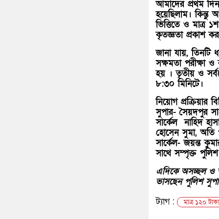
আমাদের প্রথম দি
হয়েছিলাম। কিন্ত
ভিত্তিতে ও মাত্র 
কৃতজ্ঞতা প্রকাশ ক
জানা যায়, তিনটি ধ
সক্ষমতা পরীক্ষা ও
হয় । তৃতীয় ও সর্ব
৮:৩০ মিনিটে।
নিয়োগ প্রক্রিয়ার 
সুপার- সৈয়দপুর স
সার্কেল নাহিদ হাস
হোসেন সুমা, অতি 
সার্কেল- জয়ন্ত কুম
সাথে সম্পৃক্ত পুলিশ
এদিকে অসচ্ছল ও অনা
ভাসছেন পুলিশ সুপ
ট্যাগ :
মাত্র ১২০ টা