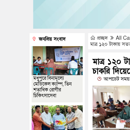
প্রচ্ছদ
All Ca
জনপ্রিয় সংবাদ
মাত্র ১২০ টাকায় সত
মাত্র ১২০ 
চাকরি দিয়ে
মধুপুরে বিনামূল্যে
আপডেট সময় :
মেডিকেল ক্যাম্প, তিন
শতাধিক রোগীর
চিকিৎসাসেবা