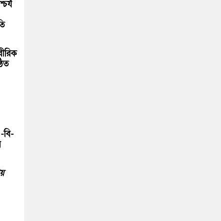
চর্য
তি
রীরিক
ঠিত
-বি-
র
ায়