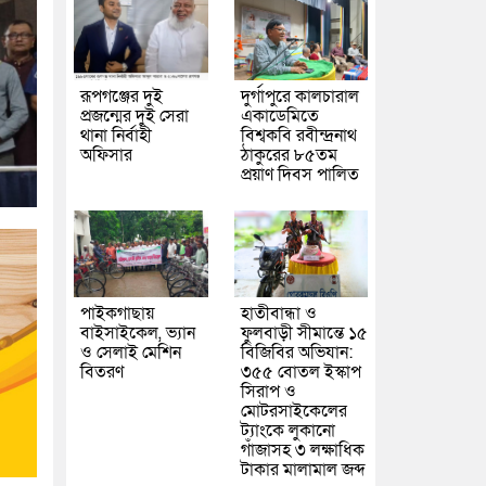
রূপগঞ্জের দুই
দুর্গাপুরে কালচারাল
প্রজন্মের দুই সেরা
একাডেমিতে
থানা নির্বাহী
বিশ্বকবি রবীন্দ্রনাথ
অফিসার
ঠাকুরের ৮৫তম
প্রয়াণ দিবস পালিত
পাইকগাছায়
হাতীবান্ধা ও
বাইসাইকেল, ভ্যান
ফুলবাড়ী সীমান্তে ১৫
ও সেলাই মেশিন
বিজিবির অভিযান:
বিতরণ
৩৫৫ বোতল ইস্কাপ
সিরাপ ও
মোটরসাইকেলের
ট্যাংকে লুকানো
গাঁজাসহ ৩ লক্ষাধিক
টাকার মালামাল জব্দ