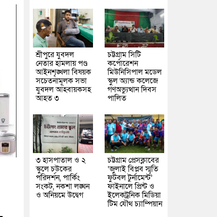
শ্রীপুরে যুবদল
চট্টগ্রাম সিটি
নেতার হামলায় পণ্ড
কর্পোরেশন
আইনশৃঙ্খলা বিষয়ক
মিউনিসিপাল মডেল
সচেতনামূলক সভা
স্কুল অ্যান্ড কলেজে
যুবদল আহবায়কসহ
গণঅভ্যুত্থান দিবস
আহত ৩
পালিত
৩ হাসপাতাল ও ২
চট্টগ্রাম প্রেসক্লাবের
স্কুলে চউকের
‘জুলাই বিপ্লব স্মৃতি
পরিদর্শন, পার্কিং
ফুটবল টুর্নামেন্ট’
সংকট, নকশা লঙ্ঘন
ফাইনালে প্রিন্ট ও
ও অনিয়মে উদ্বেগ
ইলেকট্রনিক মিডিয়া
টিম যৌথ চ্যাম্পিয়ান