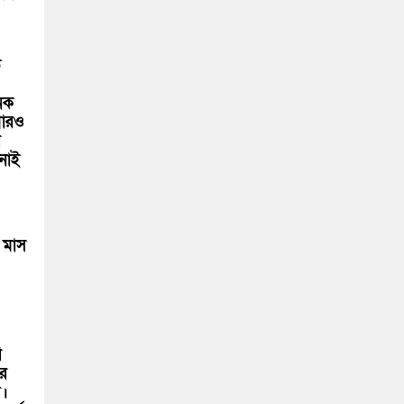
ড
নেক
বারও
ি
নাই
 মাস
ি
র
য়।