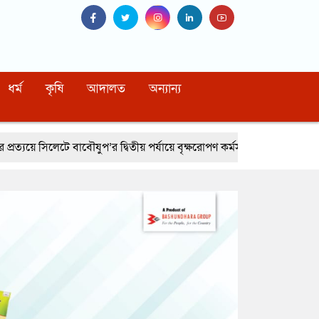
ধর্ম
কৃষি
আদালত
অন্যান্য
’র দ্বিতীয় পর্যায়ে বৃক্ষরোপণ কর্মসূচি সম্পন্ন
নোয়াখালীর বেগমগঞ্জে সিএনজি