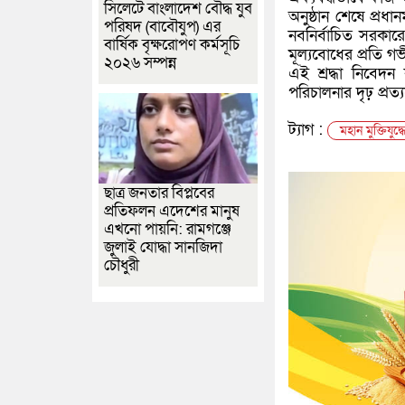
সিলেটে বাংলাদেশ বৌদ্ধ যুব
অনুষ্ঠান শেষে প্রধান
পরিষদ (বাবৌযুপ) এর
নবনির্বাচিত সরকার
বার্ষিক বৃক্ষরোপণ কর্মসূচি
মূল্যবোধের প্রতি গভী
২০২৬ সম্পন্ন
এই শ্রদ্ধা নিবেদন 
পরিচালনার দৃঢ় প্রত্
ট্যাগ :
মহান মুক্তিযুদ্
ছাত্র জনতার বিপ্লবের
প্রতিফলন এদেশের মানুষ
এখনো পায়নি: রামগঞ্জে
জুলাই যোদ্ধা সানজিদা
চৌধুরী