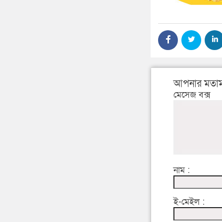
আপনার মতাম
মেসেজ বক্স
নাম :
ই-মেইল :