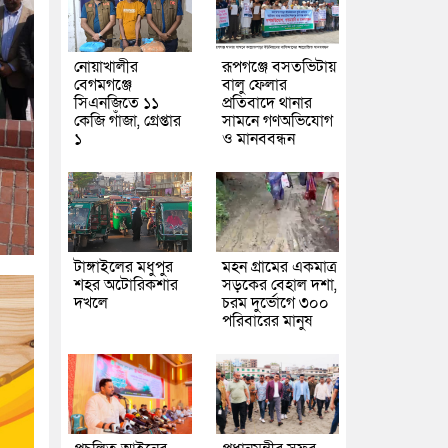
নোয়াখালীর
রূপগঞ্জে বসতভিটায়
বেগমগঞ্জে
বালু ফেলার
সিএনজিতে ১১
প্রতিবাদে থানার
কেজি গাঁজা, গ্রেপ্তার
সামনে গণঅভিযোগ
১
ও মানববন্ধন
টাঙ্গাইলের মধুপুর
মহন গ্রামের একমাত্র
শহর অটোরিকশার
সড়কের বেহাল দশা,
দখলে
চরম দুর্ভোগে ৩০০
পরিবারের মানুষ