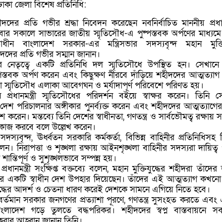
াকা জেলা বিশেষ প্রতিনিধি:
হীদদের প্রতি গভীর শ্রদ্ধা নিবেদন করেছেন নবনির্বাচিত মাননীয় প্রধানম
ার সকালে সাভারের জাতীয় স্মৃতিসৌধ-এ পুষ্পস্তবক অর্পণের মাধ্যমে
াধীন বাংলাদেশ সরকার-এর মন্ত্রিসভার সদস্যবৃন্দ মহান মুক্তিয
দদের প্রতি গভীর সম্মান জানান।
্রীর নেতৃত্বে একটি প্রতিনিধি দল স্মৃতিসৌধে উপস্থিত হন। সেখানে 
্পস্তবক অর্পণ করেন এবং কিছুক্ষণ নীরবে দাঁড়িয়ে শহীদদের আত্মত্যাগ 
স্মৃতিসৌধ এলাকা আবেগঘন ও মর্যাদাপূর্ণ পরিবেশে পরিণত হয়।
ে প্রধানমন্ত্রী স্মৃতিসৌধের পরিদর্শন বইয়ে স্বাক্ষর করেন। তিনি স
য় দেশ পরিচালনার অঙ্গীকার পুনর্ব্যক্ত করেন এবং শহীদদের আত্মত্যাগের
শ করেন। মন্তব্যে তিনি দেশের স্বাধীনতা, গণতন্ত্র ও সার্বভৌমত্ব রক্ষায়
িয়ে কাজ করবে বলে উল্লেখ করেন।
দস্যবৃন্দ, ঊর্ধ্বতন সরকারি কর্মকর্তা, বিভিন্ন বাহিনীর প্রতিনিধিসহ ব
িলেন। নিরাপত্তা ও শৃঙ্খলা রক্ষায় আইনশৃঙ্খলা বাহিনীর সদস্যরা দায়িত্
শান্তিপূর্ণ ও সুশৃঙ্খলভাবে সম্পন্ন হয়।
প্রধানমন্ত্রী সংক্ষিপ্ত বক্তব্যে বলেন, মহান মুক্তিযুদ্ধের শহীদরা তাঁদে
র একটি স্বাধীন দেশ উপহার দিয়েছেন। তাঁদের এই আত্মত্যাগ কখনো
যুদ্ধের আদর্শ ও চেতনা ধারণ করেই দেশকে সামনে এগিয়ে নিতে হবে।
্তমান সরকার জনগণের প্রত্যাশা পূরণে, গণতন্ত্র সুসংহত করতে এবং
াংলাদেশ গড়ে তুলতে বদ্ধপরিকর। শহীদদের স্বপ্ন বাস্তবায়নে স
করার আহ্বান জানান তিনি।