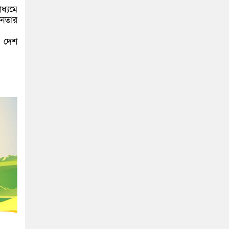
াধ্যমে
ীনতার
ে দেশ