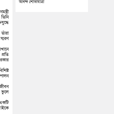
আনন্দ শোভাযাত্রা
ন্ত্রী
 তিনি
ুদ্ধে
তাঁরা
স্মরণ
েখানে
 প্রতি
 সরকার
িশিষ্ট
ব পালন
র জীবন
 ভুলে
 একটি
বাইকে