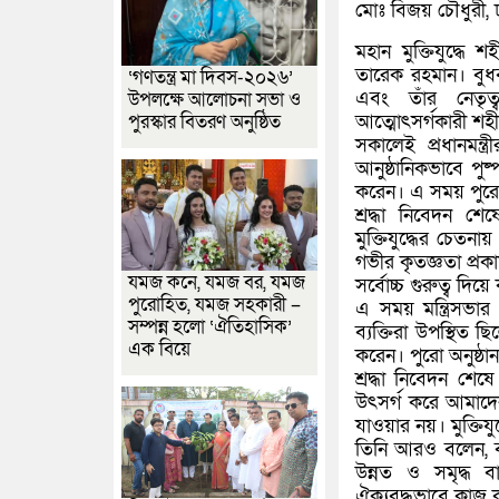
মোঃ বিজয় চৌধুরী, ঢ
মহান মুক্তিযুদ্ধে শ
তারেক রহমান। বুধব
‘গণতন্ত্র মা দিবস-২০২৬’
এবং তাঁর নেতৃত্ব
উপলক্ষে আলোচনা সভা ও
আত্মোৎসর্গকারী শহী
পুরস্কার বিতরণ অনুষ্ঠিত
সকালেই প্রধানমন্ত
আনুষ্ঠানিকভাবে পুষ
করেন। এ সময় পুরো 
শ্রদ্ধা নিবেদন শেষ
মুক্তিযুদ্ধের চেতনা
গভীর কৃতজ্ঞতা প্রকা
যমজ কনে, যমজ বর, যমজ
সর্বোচ্চ গুরুত্ব দ
পুরোহিত, যমজ সহকারী –
এ সময় মন্ত্রিসভার স
সম্পন্ন হলো ‘ঐতিহাসিক’
ব্যক্তিরা উপস্থিত ছ
এক বিয়ে
করেন। পুরো অনুষ্ঠান 
শ্রদ্ধা নিবেদন শেষে 
উৎসর্গ করে আমাদে
যাওয়ার নয়। মুক্তি
তিনি আরও বলেন, বর
উন্নত ও সমৃদ্ধ ব
ঐক্যবদ্ধভাবে কাজ 