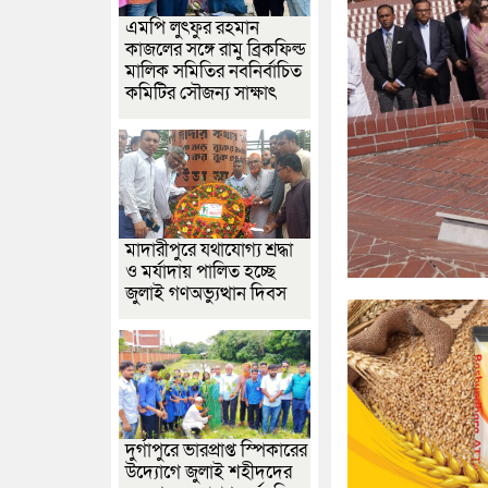
এমপি লুৎফুর রহমান
কাজলের সঙ্গে রামু ব্রিকফিল্ড
মালিক সমিতির নবনির্বাচিত
কমিটির সৌজন্য সাক্ষাৎ
মাদারীপুরে যথাযোগ্য শ্রদ্ধা
ও মর্যাদায় পালিত হচ্ছে
জুলাই গণঅভ্যুত্থান দিবস
দুর্গাপুরে ভারপ্রাপ্ত স্পিকারের
উদ্যোগে জুলাই শহীদদের