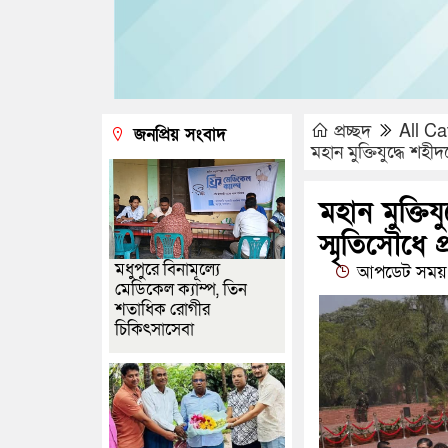
প্রচ্ছদ
All Ca
জনপ্রিয় সংবাদ
মহান মুক্তিযুদ্ধে শহীদ
মহান মুক্তিয
স্মৃতিসৌধে প্
মধুপুরে বিনামূল্যে
আপডেট সময় 
মেডিকেল ক্যাম্প, তিন
শতাধিক রোগীর
চিকিৎসাসেবা