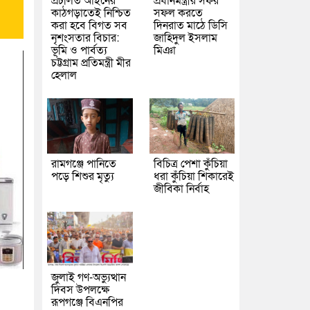
প্রচলিত আইনের
প্রধানমন্ত্রীর সফর
কাঠগড়াতেই নিশ্চিত
সফল করতে
করা হবে বিগত সব
দিনরাত মাঠে ডিসি
নৃশংসতার বিচার:
জাহিদুল ইসলাম
ভূমি ও পার্বত্য
মিঞা
চট্টগ্রাম প্রতিমন্ত্রী মীর
হেলাল
রামগঞ্জে পানিতে
বিচিত্র পেশা কুঁচিয়া
পড়ে শিশুর মৃত্যু
ধরা কুঁচিয়া শিকারেই
জীবিকা নির্বাহ
জুলাই গণ-অভ্যুত্থান
দিবস উপলক্ষে
রূপগঞ্জে বিএনপির