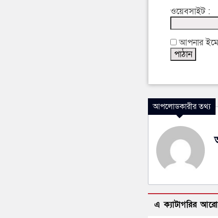
ওয়েবসাইট :
আপনার ইমেইল
আপলোডকারীর তথ্য
এ ক্যাটাগরির আর