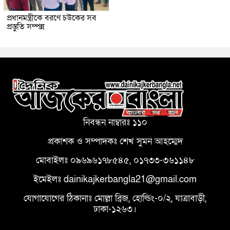
প্রধানমন্ত্রীকে বরণে চউকের সব
প্রস্তুতি সম্পন্ন
নিবন্ধন নাম্বারঃ ১১০
প্রকাশক ও সম্পাদকঃ শেখ সুমন আহম্মেদ
মোবাইলঃ ০৯৬৯৬১৭৮৫৪৫, ০১৭৩৩-৩৬১১৪৮
ইমেইলঃ dainikajkerbangla21@gmail.com
যোগাযোগের ঠিকানাঃ মোল্লা ব্রিজ, হোল্ডিং-০/২, যাত্রাবাড়ী,
ঢাকা-১২৬৩।