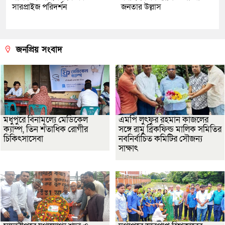
সারপ্রাইজ পরিদর্শন
জনতার উল্লাস
জনপ্রিয় সংবাদ
মধুপুরে বিনামূল্যে মেডিকেল
এমপি লুৎফুর রহমান কাজলের
ক্যাম্প, তিন শতাধিক রোগীর
সঙ্গে রামু ব্রিকফিল্ড মালিক সমিতির
চিকিৎসাসেবা
নবনির্বাচিত কমিটির সৌজন্য
সাক্ষাৎ