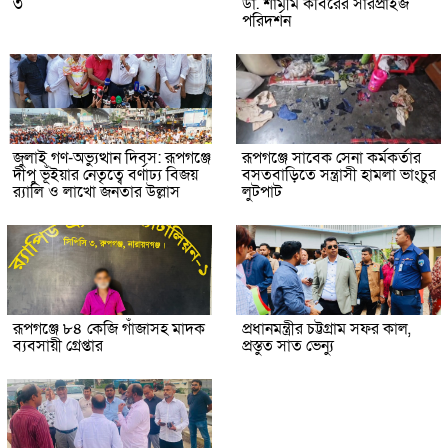
৩
ডা. শামীম কবিরের সারপ্রাইজ
পরিদর্শন
জুলাই গণ-অভ্যুত্থান দিবস: রূপগঞ্জে
রূপগঞ্জে সাবেক সেনা কর্মকর্তার
দীপু ভূঁইয়ার নেতৃত্বে বর্ণাঢ্য বিজয়
বসতবাড়িতে সন্ত্রাসী হামলা ভাংচুর
র‌্যালি ও লাখো জনতার উল্লাস
লুটপাট
রূপগঞ্জে ৮৪ কেজি গাঁজাসহ মাদক
প্রধানমন্ত্রীর চট্টগ্রাম সফর কাল,
ব্যবসায়ী গ্রেপ্তার
প্রস্তুত সাত ভেন্যু