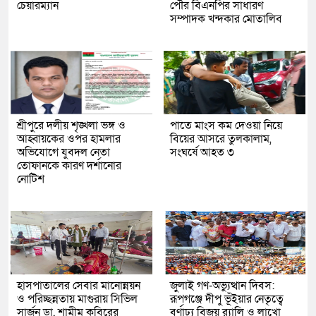
চেয়ারম্যান
পৌর বিএনপির সাধারণ
সম্পাদক খন্দকার মোতালিব
শ্রীপুরে দলীয় শৃঙ্খলা ভঙ্গ ও
পাতে মাংস কম দেওয়া নিয়ে
আহ্বায়কের ওপর হামলার
বিয়ের আসরে তুলকালাম,
অভিযোগে যুবদল নেতা
সংঘর্ষে আহত ৩
তোফানকে কারণ দর্শানোর
নোটিশ
হাসপাতালের সেবার মানোন্নয়ন
জুলাই গণ-অভ্যুত্থান দিবস:
ও পরিচ্ছন্নতায় মাগুরায় সিভিল
রূপগঞ্জে দীপু ভূঁইয়ার নেতৃত্বে
সার্জন ডা. শামীম কবিরের
বর্ণাঢ্য বিজয় র‌্যালি ও লাখো