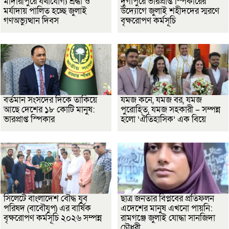
মাদারীপুরে যথাযোগ্য শ্রদ্ধা ও
দুর্গাপুরে ভারপ্রাপ্ত স্পিকারের
মর্যাদায় পালিত হচ্ছে জুলাই
উদ্যোগে জুলাই শহীদদের স্মরণে
গণঅভ্যুত্থান দিবস
বৃক্ষরোপণ কর্মসূচি
বর্তমান সংসদের দিকে তাকিয়ে
যমজ কনে, যমজ বর, যমজ
আছে দেশের ১৮ কোটি মানুষ:
পুরোহিত, যমজ সহকারী – সম্পন্ন
ভারপ্রাপ্ত স্পিকার
হলো ‘ঐতিহাসিক’ এক বিয়ে
সিলেটে বাংলাদেশ বৌদ্ধ যুব
ছাত্র জনতার বিপ্লবের প্রতিফলন
পরিষদ (বাবৌযুপ) এর বার্ষিক
এদেশের মানুষ এখনো পায়নি:
বৃক্ষরোপণ কর্মসূচি ২০২৬ সম্পন্ন
রামগঞ্জে জুলাই যোদ্ধা সানজিদা
চৌধুরী