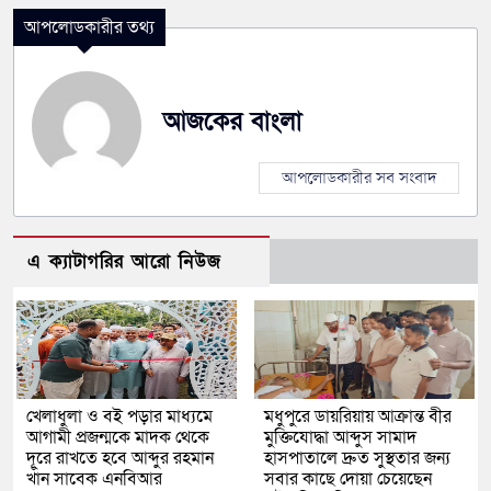
আপলোডকারীর তথ্য
আজকের বাংলা
আপলোডকারীর সব সংবাদ
এ ক্যাটাগরির আরো নিউজ
খেলাধুলা ও বই পড়ার মাধ্যমে
মধুপুরে ডায়রিয়ায় আক্রান্ত বীর
আগামী প্রজন্মকে মাদক থেকে
মুক্তিযোদ্ধা আব্দুস সামাদ
দূরে রাখতে হবে আব্দুর রহমান
হাসপাতালে দ্রুত সুস্থতার জন্য
খাঁন সাবেক এনবিআর
সবার কাছে দোয়া চেয়েছেন