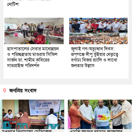
নোটিশ
হাসপাতালের সেবার মানোন্নয়ন
জুলাই গণ-অভ্যুত্থান দিবস:
ও পরিচ্ছন্নতায় মাগুরায় সিভিল
রূপগঞ্জে দীপু ভূঁইয়ার নেতৃত্বে
সার্জন ডা. শামীম কবিরের
বর্ণাঢ্য বিজয় র‌্যালি ও লাখো
সারপ্রাইজ পরিদর্শন
জনতার উল্লাস
জনপ্রিয় সংবাদ
মধুপুরে বিনামূল্যে মেডিকেল
এমপি লুৎফুর রহমান কাজলের