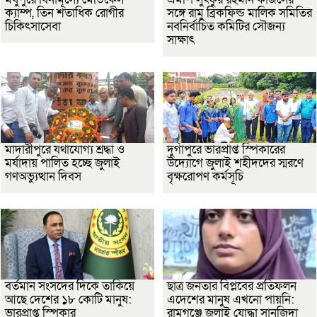
ক্যাম্প, তিন শতাধিক রোগীর
সঙ্গে রামু ব্রিকফিল্ড মালিক সমিতির
চিকিৎসাসেবা
নবনির্বাচিত কমিটির সৌজন্য
সাক্ষাৎ
মাদারীপুরে যথাযোগ্য শ্রদ্ধা ও
দুর্গাপুরে ভারপ্রাপ্ত স্পিকারের
মর্যাদায় পালিত হচ্ছে জুলাই
উদ্যোগে জুলাই শহীদদের স্মরণে
গণঅভ্যুত্থান দিবস
বৃক্ষরোপণ কর্মসূচি
বর্তমান সংসদের দিকে তাকিয়ে
ছাত্র জনতার বিপ্লবের প্রতিফলন
আছে দেশের ১৮ কোটি মানুষ:
এদেশের মানুষ এখনো পায়নি:
ভারপ্রাপ্ত স্পিকার
রামগঞ্জে জুলাই যোদ্ধা সানজিদা