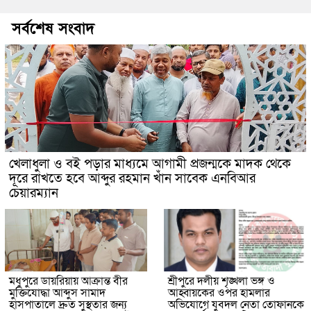
সর্বশেষ সংবাদ
খেলাধুলা ও বই পড়ার মাধ্যমে আগামী প্রজন্মকে মাদক থেকে
দূরে রাখতে হবে আব্দুর রহমান খাঁন সাবেক এনবিআর
চেয়ারম্যান
মধুপুরে ডায়রিয়ায় আক্রান্ত বীর
শ্রীপুরে দলীয় শৃঙ্খলা ভঙ্গ ও
মুক্তিযোদ্ধা আব্দুস সামাদ
আহ্বায়কের ওপর হামলার
হাসপাতালে দ্রুত সুস্থতার জন্য
অভিযোগে যুবদল নেতা তোফানকে