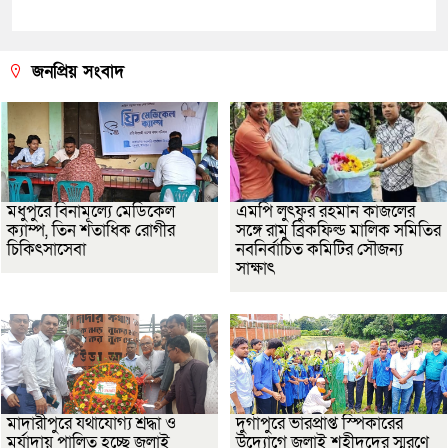
জনপ্রিয় সংবাদ
মধুপুরে বিনামূল্যে মেডিকেল
এমপি লুৎফুর রহমান কাজলের
ক্যাম্প, তিন শতাধিক রোগীর
সঙ্গে রামু ব্রিকফিল্ড মালিক সমিতির
চিকিৎসাসেবা
নবনির্বাচিত কমিটির সৌজন্য
সাক্ষাৎ
মাদারীপুরে যথাযোগ্য শ্রদ্ধা ও
দুর্গাপুরে ভারপ্রাপ্ত স্পিকারের
মর্যাদায় পালিত হচ্ছে জুলাই
উদ্যোগে জুলাই শহীদদের স্মরণে