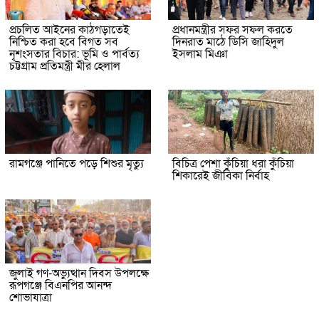
প্রচলিত আইনের কাঠগড়াতেই
প্রধানমন্ত্রীর সফর সফল করতে
নিশ্চিত করা হবে বিগত সব
দিনরাত মাঠে ডিসি জাহিদুল
নৃশংসতার বিচার: ভূমি ও পার্বত্য
ইসলাম মিঞা
চট্টগ্রাম প্রতিমন্ত্রী মীর হেলাল
রামগঞ্জে পানিতে পড়ে শিশুর মৃত্যু
বিচিত্র পেশা কুঁচিয়া ধরা কুঁচিয়া
শিকারেই জীবিকা নির্বাহ
জুলাই গণ-অভ্যুত্থান দিবস উপলক্ষে
রূপগঞ্জে বিএনপির আনন্দ
শোভাযাত্রা