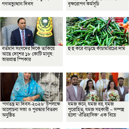
গণঅভ্যুত্থান দিবস
বৃক্ষরোপণ কর্মসূচি
বর্তমান সংসদের দিকে তাকিয়ে
হু হু করে বাড়ছে কাঁচামরিচের দাম
আছে দেশের ১৮ কোটি মানুষ:
ভারপ্রাপ্ত স্পিকার
‘গণতন্ত্র মা দিবস-২০২৬’ উপলক্ষে
যমজ কনে, যমজ বর, যমজ
আলোচনা সভা ও পুরস্কার বিতরণ
পুরোহিত, যমজ সহকারী – সম্পন্ন
অনুষ্ঠিত
হলো ‘ঐতিহাসিক’ এক বিয়ে