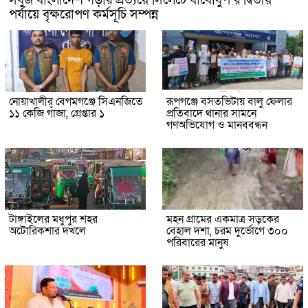
সবুজ বাংলাদেশ গড়ার প্রত্যয়ে সিলেটে বাবৌযুপ’র দ্বিতীয়
পর্যায়ে বৃক্ষরোপণ কর্মসূচি সম্পন্ন
নোয়াখালীর বেগমগঞ্জে সিএনজিতে
রূপগঞ্জে বসতভিটায় বালু ফেলার
১১ কেজি গাঁজা, গ্রেপ্তার ১
প্রতিবাদে থানার সামনে
গণঅভিযোগ ও মানববন্ধন
টাঙ্গাইলের মধুপুর শহর
মহন গ্রামের একমাত্র সড়কের
অটোরিকশার দখলে
বেহাল দশা, চরম দুর্ভোগে ৩০০
পরিবারের মানুষ