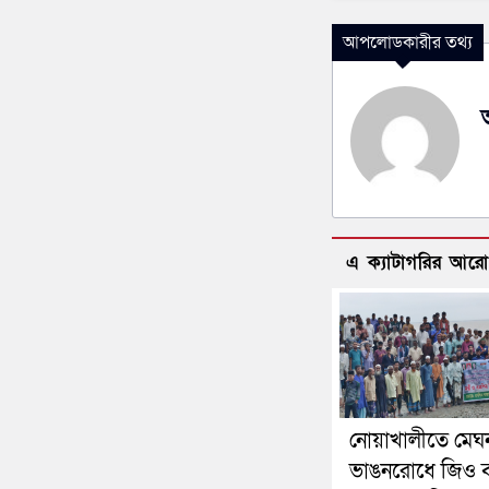
আপলোডকারীর তথ্য
এ ক্যাটাগরির আর
নোয়াখালীতে মেঘ
ভাঙনরোধে জিও ব