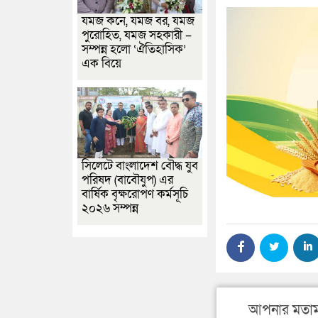
যমজ কনে, যমজ বর, যমজ
পুরোহিত, যমজ সহকারী –
সম্পন্ন হলো ‘ঐতিহাসিক’
এক বিয়ে
সিলেটে বাংলাদেশ বৌদ্ধ যুব
পরিষদ (বাবৌযুপ) এর
বার্ষিক বৃক্ষরোপণ কর্মসূচি
২০২৬ সম্পন্ন
আপনার মতাম