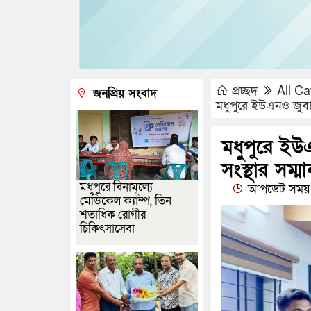
প্রচ্ছদ
All Ca
জনপ্রিয় সংবাদ
মধুপুরে ইউএনও জুবায়
মধুপুরে ইউ
সংস্থার সম্মা
মধুপুরে বিনামূল্যে
আপডেট সময় 
মেডিকেল ক্যাম্প, তিন
শতাধিক রোগীর
চিকিৎসাসেবা