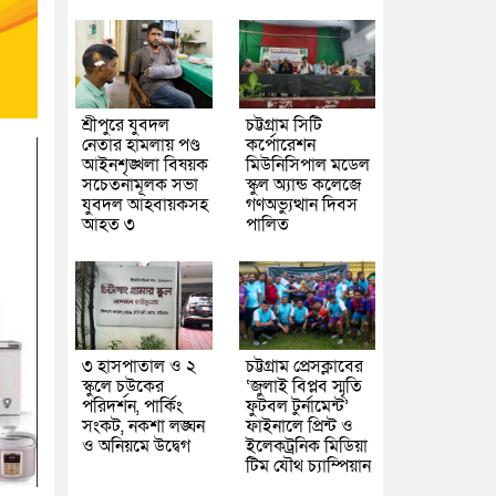
শ্রীপুরে যুবদল
চট্টগ্রাম সিটি
নেতার হামলায় পণ্ড
কর্পোরেশন
আইনশৃঙ্খলা বিষয়ক
মিউনিসিপাল মডেল
সচেতনামূলক সভা
স্কুল অ্যান্ড কলেজে
যুবদল আহবায়কসহ
গণঅভ্যুত্থান দিবস
আহত ৩
পালিত
৩ হাসপাতাল ও ২
চট্টগ্রাম প্রেসক্লাবের
স্কুলে চউকের
‘জুলাই বিপ্লব স্মৃতি
পরিদর্শন, পার্কিং
ফুটবল টুর্নামেন্ট’
সংকট, নকশা লঙ্ঘন
ফাইনালে প্রিন্ট ও
ও অনিয়মে উদ্বেগ
ইলেকট্রনিক মিডিয়া
টিম যৌথ চ্যাম্পিয়ান