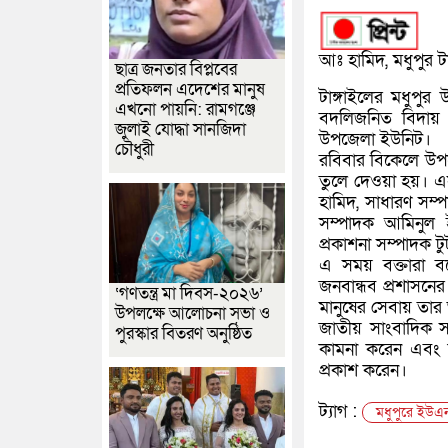
আঃ হামিদ, মধুপুর টাঙ
ছাত্র জনতার বিপ্লবের
প্রতিফলন এদেশের মানুষ
টাঙ্গাইলের মধুপু
এখনো পায়নি: রামগঞ্জে
বদলিজনিত বিদায় উ
জুলাই যোদ্ধা সানজিদা
উপজেলা ইউনিট।
চৌধুরী
রবিবার বিকেলে উপজ
তুলে দেওয়া হয়। এ
হামিদ, সাধারণ সম
সম্পাদক আমিনুল 
প্রকাশনা সম্পাদক টু
এ সময় বক্তারা ব
জনবান্ধব প্রশাসনের
‘গণতন্ত্র মা দিবস-২০২৬’
মানুষের সেবায় তার 
উপলক্ষে আলোচনা সভা ও
জাতীয় সাংবাদিক সং
পুরস্কার বিতরণ অনুষ্ঠিত
কামনা করেন এবং ন
প্রকাশ করেন।
ট্যাগ :
মধুপুরে ইউএন