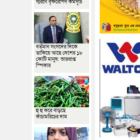
স্মরণে বৃক্ষরোপণ কর্মসূচি
বর্তমান সংসদের দিকে
তাকিয়ে আছে দেশের ১৮
কোটি মানুষ: ভারপ্রাপ্ত
স্পিকার
হু হু করে বাড়ছে
কাঁচামরিচের দাম