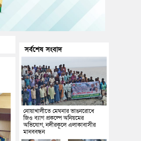
সর্বশেষ সংবাদ
নোয়াখালীতে মেঘনার ভাঙনরোধে
জিও ব্যাগ প্রকল্পে অনিয়মের
অভিযোগ, নদীরকূলে এলাকাবাসীর
মানববন্ধন