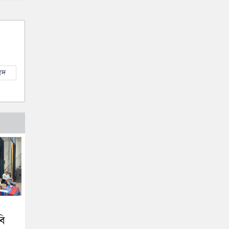
াদ
বি