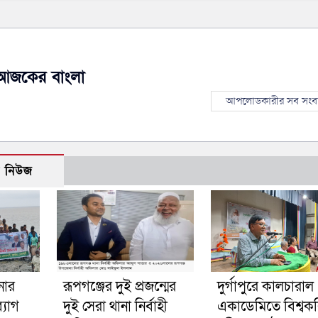
আজকের বাংলা
আপলোডকারীর সব সংব
ো নিউজ
নার
রূপগঞ্জের দুই প্রজন্মের
দুর্গাপুরে কালচারাল
্যাগ
দুই সেরা থানা নির্বাহী
একাডেমিতে বিশ্বক