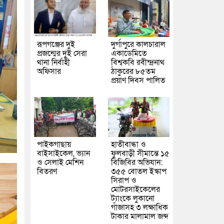
রূপগঞ্জের দুই
দুর্গাপুরে কালচারাল
প্রজন্মের দুই সেরা
একাডেমিতে
থানা নির্বাহী
বিশ্বকবি রবীন্দ্রনাথ
অফিসার
ঠাকুরের ৮৫তম
প্রয়াণ দিবস পালিত
পাইকগাছায়
হাতীবান্ধা ও
বাইসাইকেল, ভ্যান
ফুলবাড়ী সীমান্তে ১৫
ও সেলাই মেশিন
বিজিবির অভিযান:
বিতরণ
৩৫৫ বোতল ইস্কাপ
সিরাপ ও
মোটরসাইকেলের
ট্যাংকে লুকানো
গাঁজাসহ ৩ লক্ষাধিক
টাকার মালামাল জব্দ