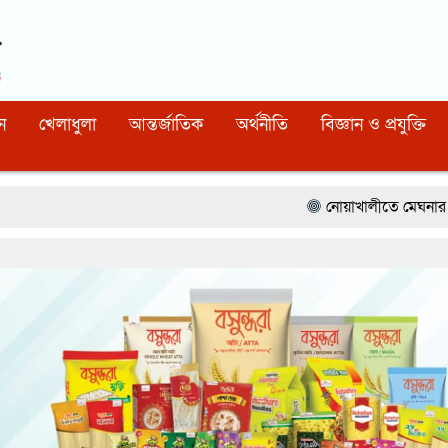
Dhaka
04:41:07 AM
, Friday, 7 August 2026
নিবন্ধন নাম্বারঃ ১১০, সিরিয়াল নাম্বারঃ ১৫৪, কোড নাম্বারঃ ৯২
ন
খেলাধুলা
আন্তর্জাতিক
অর্থনীতি
বিজ্ঞান ও প্রযুক্তি
নোয়াখালীতে মেঘনার ভাঙনরোধে জিও ব্যা