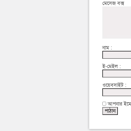
মেসেজ বক্স
নাম :
ই-মেইল :
ওয়েবসাইট :
আপনার ইমেইল