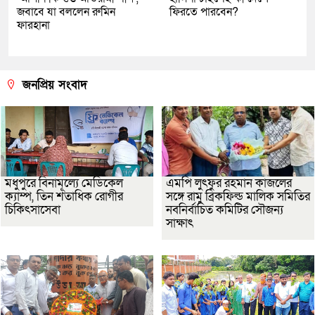
জবাবে যা বললেন রুমিন
ফিরতে পারবেন?
ফারহানা
জনপ্রিয় সংবাদ
মধুপুরে বিনামূল্যে মেডিকেল
এমপি লুৎফুর রহমান কাজলের
ক্যাম্প, তিন শতাধিক রোগীর
সঙ্গে রামু ব্রিকফিল্ড মালিক সমিতির
চিকিৎসাসেবা
নবনির্বাচিত কমিটির সৌজন্য
সাক্ষাৎ