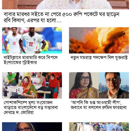
বাবার মারধর সইতে না পেরে ৫০০ রুপি পকেটে ঘর ছাড়েন
রবি কিষাণ, এরপর যা হলো…
নাইটক্লাবে মারামারি করে বিপদে
নতুন সমরাস্ত্র পদক্ষেপ নিল যুক্তরাষ্ট্র
ইংল্যান্ডের স্ট্রাইকার
পোশাকশিল্পে মূল্য সংযোজন
‘আপনি কি গুপ্ত আওয়ামী লীগ’,
বাড়াতে বাংলাদেশে বড় সম্ভাবনা
জবাবে যা বললেন রুমিন ফারহানা
দেখছে দ. কোরিয়া