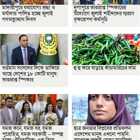
মাদারীপুরে যথাযোগ্য শ্রদ্ধা ও
দুর্গাপুরে ভারপ্রাপ্ত স্পিকারের
মর্যাদায় পালিত হচ্ছে জুলাই
উদ্যোগে জুলাই শহীদদের স্মরণে
গণঅভ্যুত্থান দিবস
বৃক্ষরোপণ কর্মসূচি
বর্তমান সংসদের দিকে তাকিয়ে
হু হু করে বাড়ছে কাঁচামরিচের দাম
আছে দেশের ১৮ কোটি মানুষ:
ভারপ্রাপ্ত স্পিকার
যমজ কনে, যমজ বর, যমজ
ছাত্র জনতার বিপ্লবের প্রতিফলন
পুরোহিত, যমজ সহকারী – সম্পন্ন
এদেশের মানুষ এখনো পায়নি: