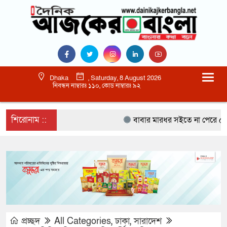
Dhaka
, Saturday, 8 August 2026
নিবন্ধন নাম্বারঃ ১১০, কোড নাম্বারঃ ৯২
শিরোনাম ::
বাবার মারধর সইতে না পেরে ৫০০ র
প্রচ্ছদ
All Categories
,
ঢাকা
,
সারাদেশ