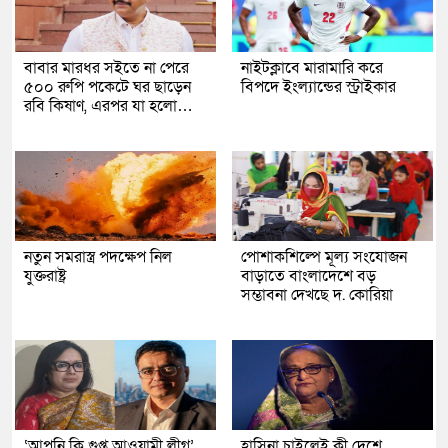
বাবার মারধর সইতে না পেরে
নাইটক্লাবে মারামারি করে
৫০০ রুপি পকেটে ঘর ছাড়েন
বিপদে ইংল্যান্ডের স্ট্রাইকার
রবি কিষাণ, এরপর যা হলো…
নতুন সমরাস্ত্র পদক্ষেপ নিল
পোশাকশিল্পে মূল্য সংযোজন
যুক্তরাষ্ট্র
বাড়াতে বাংলাদেশে বড়
সম্ভাবনা দেখছে দ. কোরিয়া
‘আপনি কি গুপ্ত আওয়ামী লীগ’,
হাসিনা চাইলেই কী দেশে