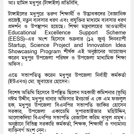
আঃ হামিদ মধুপুর (টাঙ্গাইল) প্রতিনিধি,
টাঙ্গাইলের মধুপুরে তরুণ শিক্ষার্থী ও উদ্ভাবকদের বৈজ্ঞানিক
প্রজেক্ট, নতুন ব্যবসার ধরণ এবং প্রযুক্তির মাধ্যমে ব্যবসার ধরণ
প্রদর্শন ও উপস্থাপন হয়েছে। শিক্ষা মন্ত্রণালয়ের আওতাধীন
Educational Excellence Support Scheme
(EESS)–এর অংশ হিসেবে শুক্রবার (১২ জুন) দিনব্যাপী
Startup, Science Project and Innovation Idea
Showcasing Program শীর্ষক এই অনুষ্ঠানের আয়োজন
করেন মধুপুর উপজেলা পরিষদ ও উপজেলা মাধ্যমিক শিক্ষা
অফিস।
এতে সভাপতিত্ব করেন মধুপুর উপজেলা নির্বাহী কর্মকর্তা
(ইউএনও) মো. জুবায়ের হোসেন।
বিশেষ অতিথি হিসেবে উপস্থিত ছিলেন সহকারী কমিশনার (ভূমি)
নঈম উদ্দীন, মধুপুর থানার অফিসার ইনচার্জ এ কে এম ফজলুল
হক, মধুপুর উপজেলা বিএনপির সভাপতি জাকির হোসেন
সরকার, উপজেলা একাডেমি সুপারভাইজার মহিউদ্দিন,
আলোকদিয়া বিএনপির সভাপতি রেজাউল করিম বাবুল প্রমূখ।
অনুষ্ঠানে বিভিন্ন সরকারি কর্মকর্তা, শিক্ষক, শিক্ষার্থী ও গণ্যমান্য
ব্যক্তিবর্গ অংশ নেন।