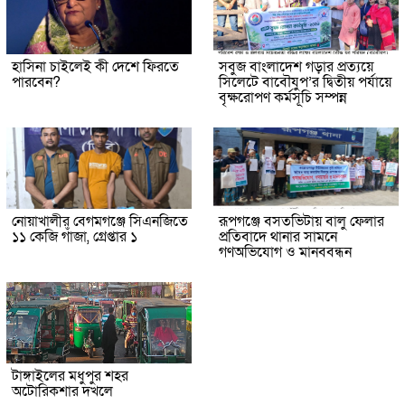
হাসিনা চাইলেই কী দেশে ফিরতে
সবুজ বাংলাদেশ গড়ার প্রত্যয়ে
পারবেন?
সিলেটে বাবৌযুপ’র দ্বিতীয় পর্যায়ে
বৃক্ষরোপণ কর্মসূচি সম্পন্ন
নোয়াখালীর বেগমগঞ্জে সিএনজিতে
রূপগঞ্জে বসতভিটায় বালু ফেলার
১১ কেজি গাঁজা, গ্রেপ্তার ১
প্রতিবাদে থানার সামনে
গণঅভিযোগ ও মানববন্ধন
টাঙ্গাইলের মধুপুর শহর
অটোরিকশার দখলে