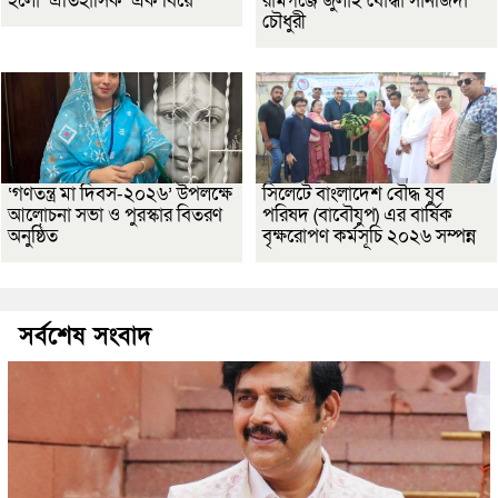
হলো ‘ঐতিহাসিক’ এক বিয়ে
রামগঞ্জে জুলাই যোদ্ধা সানজিদা
চৌধুরী
‘গণতন্ত্র মা দিবস-২০২৬’ উপলক্ষে
সিলেটে বাংলাদেশ বৌদ্ধ যুব
আলোচনা সভা ও পুরস্কার বিতরণ
পরিষদ (বাবৌযুপ) এর বার্ষিক
অনুষ্ঠিত
বৃক্ষরোপণ কর্মসূচি ২০২৬ সম্পন্ন
সর্বশেষ সংবাদ