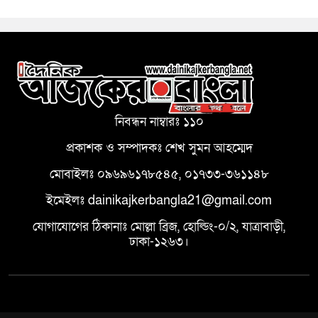
নিবন্ধন নাম্বারঃ ১১০
প্রকাশক ও সম্পাদকঃ শেখ সুমন আহম্মেদ
মোবাইলঃ ০৯৬৯৬১৭৮৫৪৫, ০১৭৩৩-৩৬১১৪৮
ইমেইলঃ dainikajkerbangla21@gmail.com
যোগাযোগের ঠিকানাঃ মোল্লা ব্রিজ, হোল্ডিং-০/২, যাত্রাবাড়ী,
ঢাকা-১২৬৩।