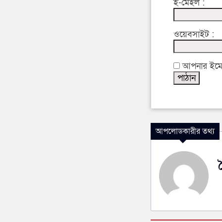
ই-মেইল :
ওয়েবসাইট :
আপনার ইমেইল
আপলোডকারীর তথ্য