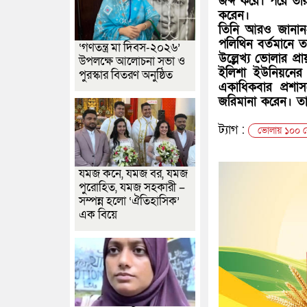
জব্দ করে। পরে তার
করেন।
তিনি আরও জানান- 
পলিথিন বর্তমানে ত
‘গণতন্ত্র মা দিবস-২০২৬’
উল্লেখ্য ভোলার প্র
উপলক্ষে আলোচনা সভা ও
ইলিশা ইউনিয়নে
পুরস্কার বিতরণ অনুষ্ঠিত
একাধিকবার প্রশা
জরিমানা করেন। ত
ট্যাগ :
ভোলায় ১০০ কে
যমজ কনে, যমজ বর, যমজ
পুরোহিত, যমজ সহকারী –
সম্পন্ন হলো ‘ঐতিহাসিক’
এক বিয়ে