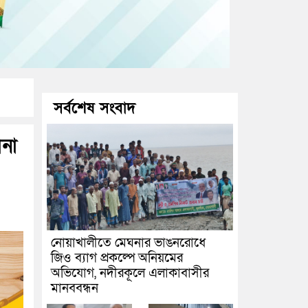
সর্বশেষ সংবাদ
না
নোয়াখালীতে মেঘনার ভাঙনরোধে
জিও ব্যাগ প্রকল্পে অনিয়মের
অভিযোগ, নদীরকূলে এলাকাবাসীর
মানববন্ধন