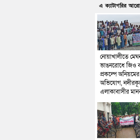
এ ক্যাটাগরির আর
নোয়াখালীতে মেঘ
ভাঙনরোধে জিও ব
প্রকল্পে অনিয়মের
অভিযোগ, নদীরকূ
এলাকাবাসীর মানব