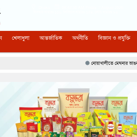
Dhaka
08:42:51 AM
, Friday, 7 August 2026
নিবন্ধন নাম্বারঃ ১১০, সিরিয়াল নাম্বারঃ ১৫৪, কোড নাম্বারঃ ৯২
ন
খেলাধুলা
আন্তর্জাতিক
অর্থনীতি
বিজ্ঞান ও প্রযুক্তি
নোয়াখালীতে মেঘনার ভাঙনরোধে জিও ব্যাগ প