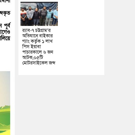
িমানা
্দকৃত
পূর্ব
র‌্যাব-৭ চট্টগ্রাম’র
আগেও
অভিযানে বাইকার
লিয়ে
গ্যাং কর্তৃক ১ লাখ
পিস ইয়াবা
পাচারকালে ৬ জন
আটক,০৫টি
মোটরসাইকেল জব্দ