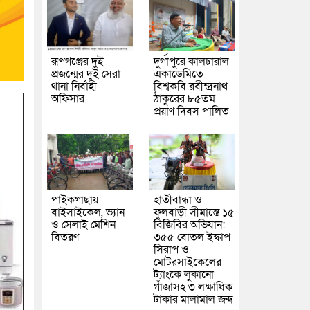
রূপগঞ্জের দুই
দুর্গাপুরে কালচারাল
প্রজন্মের দুই সেরা
একাডেমিতে
থানা নির্বাহী
বিশ্বকবি রবীন্দ্রনাথ
অফিসার
ঠাকুরের ৮৫তম
প্রয়াণ দিবস পালিত
পাইকগাছায়
হাতীবান্ধা ও
বাইসাইকেল, ভ্যান
ফুলবাড়ী সীমান্তে ১৫
ও সেলাই মেশিন
বিজিবির অভিযান:
বিতরণ
৩৫৫ বোতল ইস্কাপ
সিরাপ ও
মোটরসাইকেলের
ট্যাংকে লুকানো
গাঁজাসহ ৩ লক্ষাধিক
টাকার মালামাল জব্দ