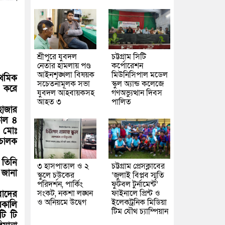
শ্রীপুরে যুবদল
চট্টগ্রাম সিটি
নেতার হামলায় পণ্ড
কর্পোরেশন
আইনশৃঙ্খলা বিষয়ক
মিউনিসিপাল মডেল
াথমিক
সচেতনামূলক সভা
স্কুল অ্যান্ড কলেজে
দ করে
যুবদল আহবায়কসহ
গণঅভ্যুত্থান দিবস
আহত ৩
পালিত
হাজার
কাল ৪
- মোঃ
িচালক
 তিনি
৩ হাসপাতাল ও ২
চট্টগ্রাম প্রেসক্লাবের
 জানা
স্কুলে চউকের
‘জুলাই বিপ্লব স্মৃতি
পরিদর্শন, পার্কিং
ফুটবল টুর্নামেন্ট’
সংকট, নকশা লঙ্ঘন
ফাইনালে প্রিন্ট ও
বাদের
ও অনিয়মে উদ্বেগ
ইলেকট্রনিক মিডিয়া
রকালি
টিম যৌথ চ্যাম্পিয়ান
টি টি