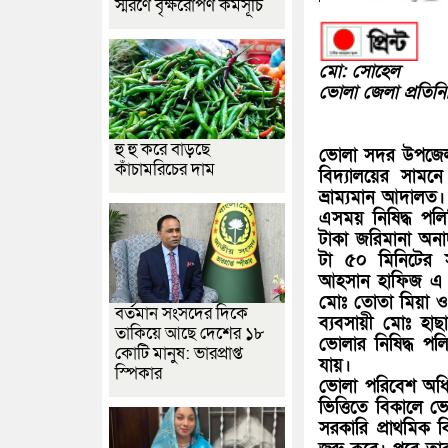
স্মরণে বৃক্ষরোপণ কর্মসূচি
মো: সোহেল
ভোলা জেলা প্রতিনি
হু হু করে বাড়ছে
ভোলা সদর উপজেলার 
কাঁচামরিচের দাম
বিদ্যালয়ের সামন
ভ্রাম্যমান আদালত
এসময় নিষিদ্ধ পল
টাকা জরিমানা অনাদ
টা ৫০ মিনিটের স
আহসান হাফিজ এ জ
মোঃ তোতা মিয়া ও 
বর্তমান সংসদের দিকে
ব্যবসায়ী মোঃ হা
তাকিয়ে আছে দেশের ১৮
ভোলার নিষিদ্ধ প
কোটি মানুষ: ভারপ্রাপ্ত
যায়।
স্পিকার
ভোলা পরিবেশ অধিদ
ভিত্তিতে বিকালে ভ
সরকারি প্রাথমিক ব