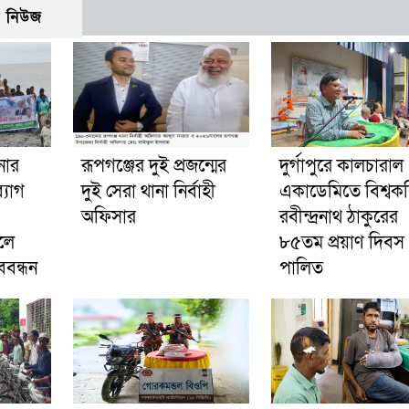
ো নিউজ
নার
রূপগঞ্জের দুই প্রজন্মের
দুর্গাপুরে কালচারাল
্যাগ
দুই সেরা থানা নির্বাহী
একাডেমিতে বিশ্বক
অফিসার
রবীন্দ্রনাথ ঠাকুরের
লে
৮৫তম প্রয়াণ দিবস
বন্ধন
পালিত