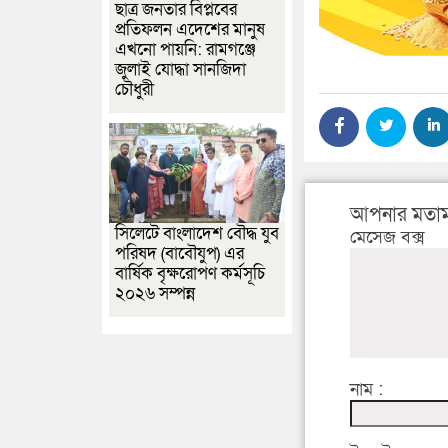
ছাত্র জনতার বিপ্লবের
প্রতিফলন এদেশের মানুষ
এখনো পায়নি: রামগঞ্জে
জুলাই যোদ্ধা সানজিদা
চৌধুরী
আপনার মতাম
সিলেটে বাংলাদেশ বৌদ্ধ যুব
মেসেজ বক্স
পরিষদ (বাবৌযুপ) এর
বার্ষিক বৃক্ষরোপণ কর্মসূচি
২০২৬ সম্পন্ন
নাম :