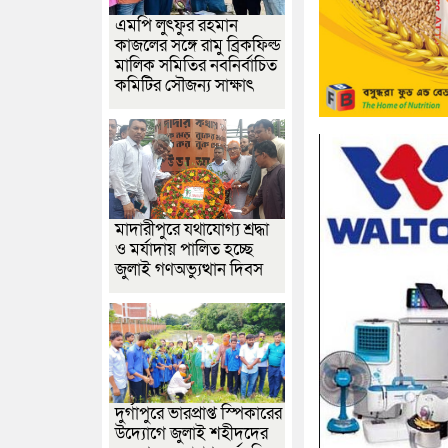
এমপি লুৎফুর রহমান
কাজলের সঙ্গে রামু ব্রিকফিল্ড
মালিক সমিতির নবনির্বাচিত
কমিটির সৌজন্য সাক্ষাৎ
মাদারীপুরে যথাযোগ্য শ্রদ্ধা
ও মর্যাদায় পালিত হচ্ছে
জুলাই গণঅভ্যুত্থান দিবস
দুর্গাপুরে ভারপ্রাপ্ত স্পিকারের
উদ্যোগে জুলাই শহীদদের