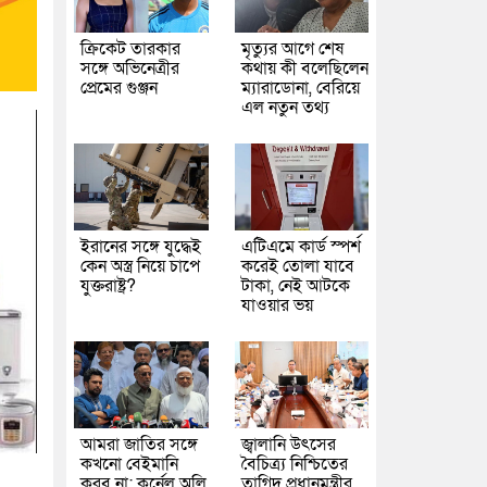
ক্রিকেট তারকার
মৃত্যুর আগে শেষ
সঙ্গে অভিনেত্রীর
কথায় কী বলেছিলেন
প্রেমের গুঞ্জন
ম্যারাডোনা, বেরিয়ে
এল নতুন তথ্য
ইরানের সঙ্গে যুদ্ধেই
এটিএমে কার্ড স্পর্শ
কেন অস্ত্র নিয়ে চাপে
করেই তোলা যাবে
যুক্তরাষ্ট্র?
টাকা, নেই আটকে
যাওয়ার ভয়
আমরা জাতির সঙ্গে
জ্বালানি উৎসের
কখনো বেইমানি
বৈচিত্র্য নিশ্চিতের
করব না: কর্নেল অলি
তাগিদ প্রধানমন্ত্রীর