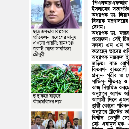
‘পিএনআরএফআর’ ট
ইসলামের সভাপতিত্বে
অধ্যাপক ডা. লিয়
বিষয়ক মন্ত্রণালয়
বেগম।
ছাত্র জনতার বিপ্লবের
অধ্যাপক ডা. নজরুল
প্রতিফলন এদেশের মানুষ
প্রয়োজন। সেই চিন্
এখনো পায়নি: রামগঞ্জে
সদস্য এম এম আম
জুলাই যোদ্ধা সানজিদা
করেছেন তাদের প্র
চৌধুরী
অধ্যাপক নজরুল ইসল
জড়িত। বাত রোগীদ
বিতরণ- বাতরোগী 
প্রদান- গরীব ও মে
সার্ভিস- শীতবস্ত্
কাজ নিয়মিত করছে-
অনুষ্ঠানে আগত অ
হু হু করে বাড়ছে
আগামী দিনে এমন দ
কাঁচামরিচের দাম
স্থায়ী কোনো পরিক
অনুষ্ঠানে ট্রাস্টে
বিশ্বাস- ডেপুটি সে
মো. এনামুল হক-