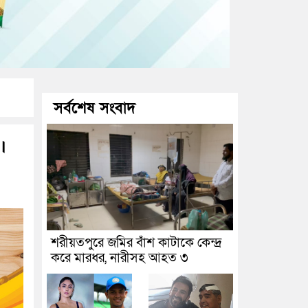
সর্বশেষ সংবাদ
।
শরীয়তপুরে জমির বাঁশ কাটাকে কেন্দ্র
করে মারধর, নারীসহ আহত ৩