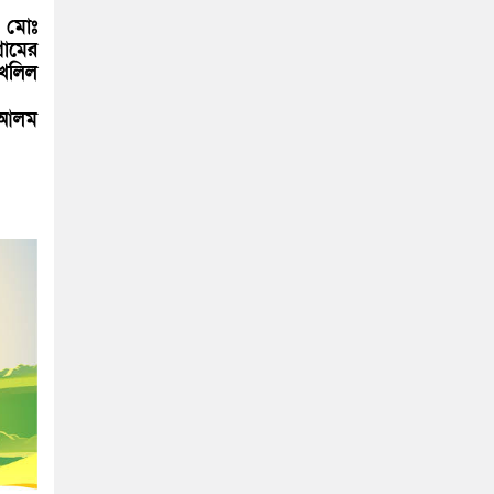
ব মোঃ
রামের
 খলিল
ঃ আলম