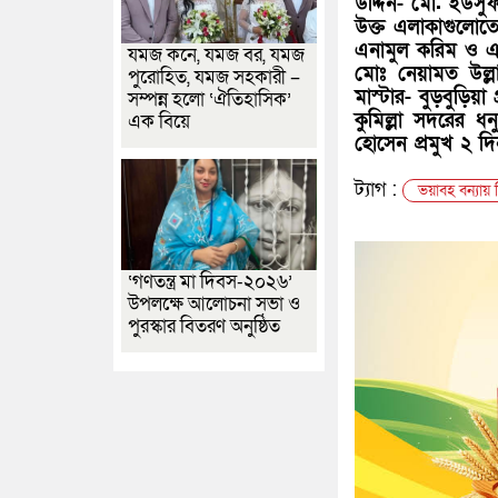
উদ্দিন- মো. ইউসুফ
উক্ত এলাকাগুলোতে
এনামুল করিম ও এম 
যমজ কনে, যমজ বর, যমজ
মোঃ নেয়ামত উল্লাহ
পুরোহিত, যমজ সহকারী –
মাস্টার- বুড়বুড়ি
সম্পন্ন হলো ‘ঐতিহাসিক’
কুমিল্লা সদরের ধ
এক বিয়ে
হোসেন প্রমুখ ২ দি
ট্যাগ :
ভয়াবহ বন্যায়
‘গণতন্ত্র মা দিবস-২০২৬’
উপলক্ষে আলোচনা সভা ও
পুরস্কার বিতরণ অনুষ্ঠিত