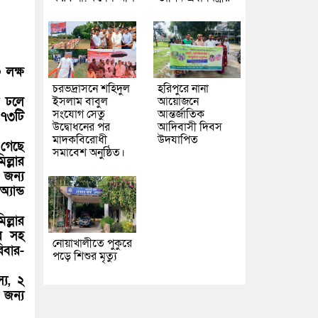
 লক্ষ
চরভদ্রাসনে শহিদুল
হরিপুরে নানা
া ঢলে
ইসলাম বাবুল
আয়োজনে
সংযোগ সেতু
আন্তর্জাতিক
 ৭৩টি
উদ্বোধনের পর
আদিবাসী দিবস
মাদকবিরোধী
উদযাপিত
 গেছে
সমাবেশ অনুষ্ঠিত।
ল্লার
 জন্য
যান্ড
ল্লার
ুর সহ
নোয়াখালীতে পুকুরে
িবার-
পড়ে শিশুর মৃত্যু
্য, ২
 জন্য