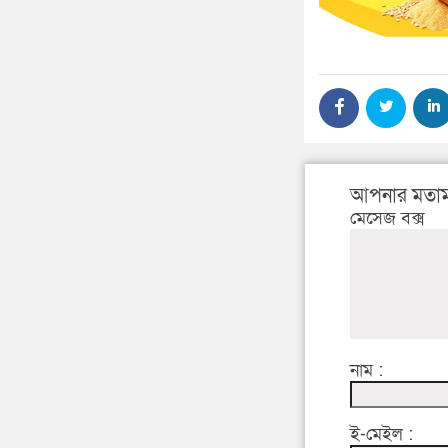
আপনার মতাম
মেসেজ বক্স
নাম :
ই-মেইল :