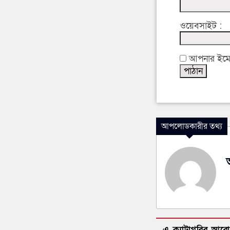
ওয়েবসাইট :
আপনার ইমেইল
আপলোডকারীর তথ্য
এ ক্যাটাগরির আর