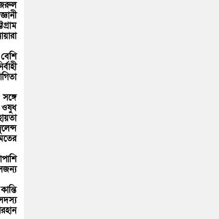
জরুল
্ঞানী
গ্রাম
োয়ারা
 বেশি
্বাহী
গিতা
সঙ্গে
 ওষুধ
হায়তা
লেন্স
ামতের
াপাশি
েজন্য
ান্তি
সদস্য
রহান