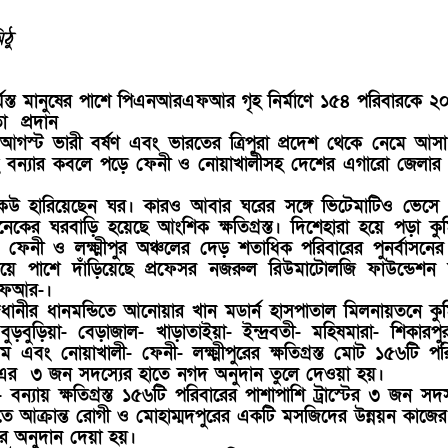
ঠু
পর্যস্ত মানুষের পাশে পিএনআরএফআর
গৃহ নির্মাণে ১৫৪ পরিবারকে ২০
া প্রদান
গস্ট ভারী বর্ষণ এবং ভারতের ত্রিপুরা প্রদেশ থেকে নেমে আস
হ বন্যার কবলে পড়ে ফেনী ও নোয়াখালীসহ দেশের এগারো জেলার
কেউ হারিয়েছেন ঘর। কারও আবার ঘরের সঙ্গে ভিটেমাটিও ভেসে
নেকের ঘরবাড়ি হয়েছে আংশিক ক্ষতিগ্রস্ত। দিশেহারা হয়ে পড়া কুমি
- ফেনী ও লক্ষ্মীপুর অঞ্চলের দেড় শতাধিক পরিবারের পুনর্বাসনের
য়ে পাশে দাঁড়িয়েছে প্রফেসর নজরুল রিউমাটোলজি ফাউন্ডেশন অ্
রএফআর-।
াজধানীর ধানমন্ডিতে আনোয়ার খান মডার্ন হাসপাতাল মিলনায়তনে কুমি
ুড়বুড়িয়া- বেড়াজাল- খাড়াতাইয়া- ইন্দ্রবতী- মহিষমারা- শিকারপ
 এবং নোয়াখালী- ফেনী- লক্ষ্মীপুরের ক্ষতিগ্রস্ত মোট ১৫৬টি পর
৩ জন সদস্যের হাতে নগদ অনুদান তুলে দেওয়া হয়।
্যায় ক্ষতিগ্রস্ত ১৫৬টি পরিবারের পাশাপাশি ট্রাস্টের ৩ জন সদস
িতে আক্রান্ত রোগী ও মোহাম্মদপুরের একটি মসজিদের উন্নয়ন কাজের
র অনুদান দেয়া হয়।