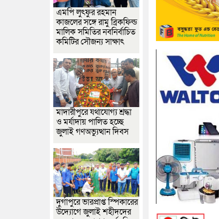
এমপি লুৎফুর রহমান
কাজলের সঙ্গে রামু ব্রিকফিল্ড
মালিক সমিতির নবনির্বাচিত
কমিটির সৌজন্য সাক্ষাৎ
মাদারীপুরে যথাযোগ্য শ্রদ্ধা
ও মর্যাদায় পালিত হচ্ছে
জুলাই গণঅভ্যুত্থান দিবস
দুর্গাপুরে ভারপ্রাপ্ত স্পিকারের
উদ্যোগে জুলাই শহীদদের