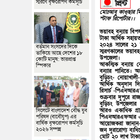
স্মরণে বৃক্ষরোপণ কর্মসূচি
মোঃআবু কাওছার মি
স্টাফ রিপোর্টার।।
ভয়াবহ বন্যায় বি
টাকা আর্থিক সহায়ত
২০২৪ সালের ২১ আ
বর্তমান সংসদের দিকে
স্মরণকালের ভয়াব
তাকিয়ে আছে দেশের ১৮
উপজেলা।
কোটি মানুষ: ভারপ্রাপ্ত
আকস্মিক বন্যায় 
স্পিকার
বন্যার পানিতে। অ
বুড়িচং- নোয়াখালী
আর্থিক অনুদান দি
রিসার্চ -পিএনআ
শুক্রবার দুপুরে র
বুড়িচং উপজেলার ব
আরও একাধিক গ্রাম
সিলেটে বাংলাদেশ বৌদ্ধ যুব
পরিষদ (বাবৌযুপ) এর
পিএনআরএফআর এর 
বার্ষিক বৃক্ষরোপণ কর্মসূচি
আয়োজকরা জানান- বন
২০২৬ সম্পন্ন
জন দুরারোগ্য ব্যধ
মোট ২০ লাখ টাকা