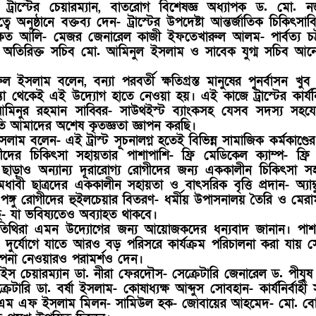
্রাস্টের চেয়ারম্যান, বাতরোগ বিশেষজ্ঞ অধ্যাপক ড. মো. ন
 অনুষ্ঠানে বক্তব্য দেন- ট্রাস্টের উপদেষ্টা আন্তর্জাতিক চিকিৎসাবিজ
াকত আলি- মেজর জেনারেল কাজী ইফতেখারুল আলম- পার্বত্য চট্ট
ের অতিরিক্ত সচিব মো. আমিনুল ইসলাম ও সাবেক যুগ্ম সচিব আন
 ইসলাম বলেন, বন্যা পরবর্তী ক্ষতিগ্রস্ত মানুষের পুনর্বাসন খুব
তা থেকেই এই উদ্যোগ হাতে নেওয়া হয়। এই কাজে ট্রাস্টের কার্যনির
িনুর রহমান সাব্বির- সাউথইস্ট ব্যাংকসহ যেসব সদস্য সহযো
তি আমাদের অশেষ কৃতজ্ঞতা জ্ঞাপন করছি।
াম বলেন- এই ট্রাস্ট সূচনালগ্ন হতেই বিভিন্ন সামাজিক কর্মকাণ্ডের 
ের চিকিৎসা সহায়তার পাশাপাশি- ফ্রি মেডিকেল ক্যাম্প- ফ্রি
ছাড়াও অন্যান্য দূরারোগ্য রোগীদের জন্য এককালীন চিকিৎসা স
ধাবী ছাত্রদের এককালীন সহায়তা ও বাৎসরিক বৃত্তি প্রদান- অ্যাম্বু
র ও পঙ্গু রোগীদের হুইলচেয়ার বিতরণ- ধর্মীয় উপাসনালয় তৈরি ও মের
 যা ভবিষ্যতেও অব্যাহত থাকবে।
তিথিরা এমন উদ্যোগের জন্য আয়োজকদের ধন্যবাদ জানান। পাশ
ুর্যোগে যাতে আরও বড় পরিসরে কার্যক্রম পরিচালনা করা যায় স
ল্পনা নেওয়ারও পরামর্শও দেন।
র ভাইস চেয়ারম্যান ডা. নীরা ফেরদৌস- সেক্রেটারি জেনারেল ড. পীযুষ ক
ক্রেটারি ডা. বর্ষা ইসলাম- কোষাধ্যক্ষ আব্দুস সোবহান- কার্যনির্বাহী 
 এম এফ ইসলাম মিলন- সামিউল হক- জোবায়ের আহমেদ- মো. বো