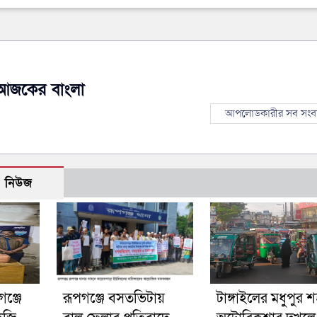
আজকের বাংলা
আপলোডকারীর সব সংব
ো নিউজ
ঞ্জে
রূপগঞ্জে বসতভিটায়
টাঙ্গাইলের মধুপুর 