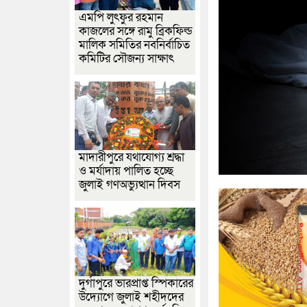
এমপি লুৎফুর রহমান
কাজলের সঙ্গে রামু ব্রিকফিল্ড
মালিক সমিতির নবনির্বাচিত
কমিটির সৌজন্য সাক্ষাৎ
মাদারীপুরে যথাযোগ্য শ্রদ্ধা
ও মর্যাদায় পালিত হচ্ছে
জুলাই গণঅভ্যুত্থান দিবস
দুর্গাপুরে ভারপ্রাপ্ত স্পিকারের
উদ্যোগে জুলাই শহীদদের