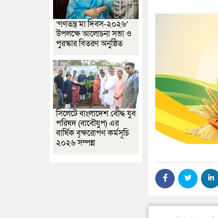
‘গণতন্ত্র মা দিবস-২০২৬’
উপলক্ষে আলোচনা সভা ও
পুরস্কার বিতরণ অনুষ্ঠিত
সিলেটে বাংলাদেশ বৌদ্ধ যুব
পরিষদ (বাবৌযুপ) এর
বার্ষিক বৃক্ষরোপণ কর্মসূচি
২০২৬ সম্পন্ন