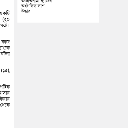
অজ্ঞাতনামা ব্যক্তির
অর্ধগলিত লাশ
উদ্ধার
 একটি
র (২০
 ঘটে।
ে কাজ
যাংকে
 ঘটনা
(১৫),
সেপটিক
আসায়
য়ায়
 থেকে