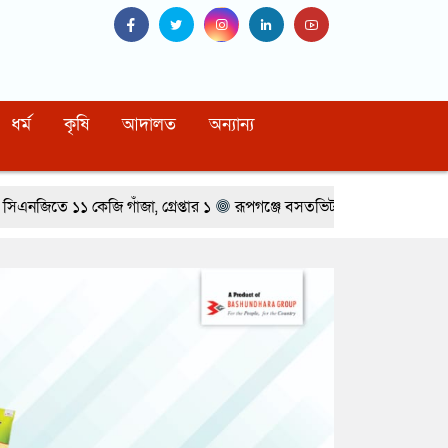
ধর্ম
কৃষি
আদালত
অন্যান্য
ঁজা, গ্রেপ্তার ১
রূপগঞ্জে বসতভিটায় বালু ফেলার প্রতিবাদে থানার সামন