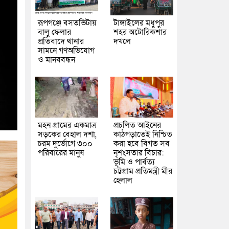
রূপগঞ্জে বসতভিটায়
টাঙ্গাইলের মধুপুর
বালু ফেলার
শহর অটোরিকশার
প্রতিবাদে থানার
দখলে
সামনে গণঅভিযোগ
ও মানববন্ধন
মহন গ্রামের একমাত্র
প্রচলিত আইনের
সড়কের বেহাল দশা,
কাঠগড়াতেই নিশ্চিত
চরম দুর্ভোগে ৩০০
করা হবে বিগত সব
পরিবারের মানুষ
নৃশংসতার বিচার:
ভূমি ও পার্বত্য
চট্টগ্রাম প্রতিমন্ত্রী মীর
হেলাল