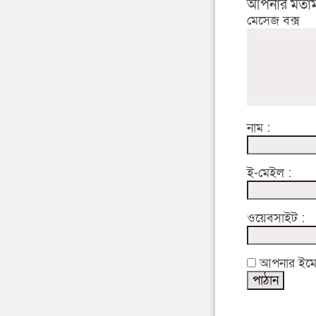
আপনার মতাম
মেসেজ বক্স
নাম :
ই-মেইল :
ওয়েবসাইট :
আপনার ইমেইল