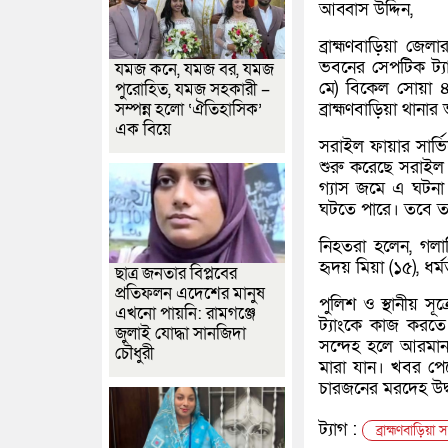
আব্বাস উদ্দিন,
ব্রাহ্মণবাড়িয়া জ
ভবনের সেপটিক ট্যা
যমজ কনে, যমজ বর, যমজ
মে) বিকেল সোয়া 
পুরোহিত, যমজ সহকারী –
ব্রাহ্মণবাড়িয়া থান
সম্পন্ন হলো ‘ঐতিহাসিক’
এক বিয়ে
সরাইল ফায়ার সার্ভ
শুরু করেছে সরাইল 
গ্যাস জমে এ ঘটনা
ঘটতে পারে। তবে তদন
নিহতরা হলেন, গলানি
হৃদয় মিয়া (১৫), ধর
ছাত্র জনতার বিপ্লবের
প্রতিফলন এদেশের মানুষ
পুলিশ ও স্থানীয় সূ
এখনো পায়নি: রামগঞ্জে
ট্যাংকে কাজ করতে 
জুলাই যোদ্ধা সানজিদা
সন্দেহ হলে আরমান 
চৌধুরী
মারা যান। খবর পেয
চারজনের মরদেহ উদ্
ট্যাগ :
ব্রাহ্মণবাড়িয়