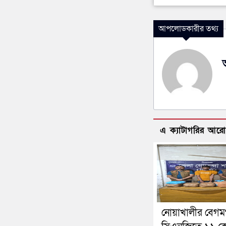
আপলোডকারীর তথ্য
এ ক্যাটাগরির আর
নোয়াখালীর বেগমগ