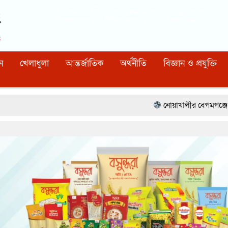
Dhaka
02:29:55 PM
, Friday, 7 August 2026
নিবন্ধন নাম্বারঃ ১১০, সিরিয়াল নাম্বারঃ ১৫৪, কোড নাম্বারঃ ৯২
ন
খেলাধুলা
আন্তর্জাতিক
অর্থনীতি
বিজ্ঞান ও প্রযুক্তি
নোয়াখালীর বেগমগঞ্জে সিএনজিতে ১১ কেজি গা