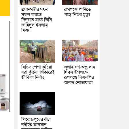
প্রধানমন্ত্রীর সফর
রামগঞ্জে পানিতে
সফল করতে
পড়ে শিশুর মৃত্যু
দিনরাত মাঠে ডিসি
জাহিদুল ইসলাম
মিঞা
বিচিত্র পেশা কুঁচিয়া
জুলাই গণ-অভ্যুত্থান
ধরা কুঁচিয়া শিকারেই
দিবস উপলক্ষে
জীবিকা নির্বাহ
রূপগঞ্জে বিএনপির
আনন্দ শোভাযাত্রা
পিরোজপুরের কঁচা
নদীতে ভাসমান