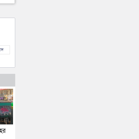
াদ
শহর