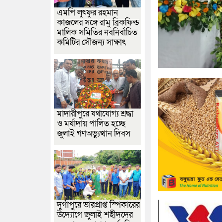
এমপি লুৎফুর রহমান
কাজলের সঙ্গে রামু ব্রিকফিল্ড
মালিক সমিতির নবনির্বাচিত
কমিটির সৌজন্য সাক্ষাৎ
মাদারীপুরে যথাযোগ্য শ্রদ্ধা
ও মর্যাদায় পালিত হচ্ছে
জুলাই গণঅভ্যুত্থান দিবস
দুর্গাপুরে ভারপ্রাপ্ত স্পিকারের
উদ্যোগে জুলাই শহীদদের