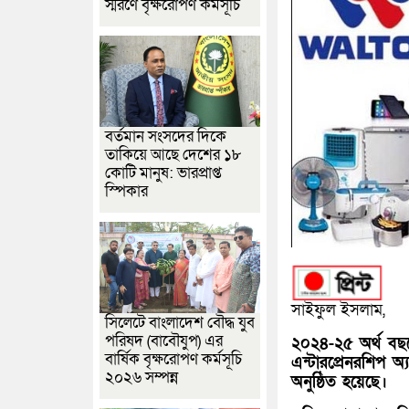
স্মরণে বৃক্ষরোপণ কর্মসূচি
বর্তমান সংসদের দিকে
তাকিয়ে আছে দেশের ১৮
কোটি মানুষ: ভারপ্রাপ্ত
স্পিকার
সাইফুল ইসলাম,
সিলেটে বাংলাদেশ বৌদ্ধ যুব
পরিষদ (বাবৌযুপ) এর
২০২৪-২৫ অর্থ বছরে
বার্ষিক বৃক্ষরোপণ কর্মসূচি
এন্টারপ্রেনরশিপ অ
২০২৬ সম্পন্ন
অনুষ্ঠিত হয়েছে।