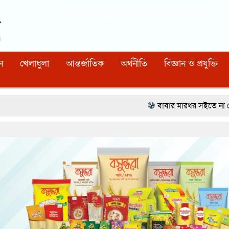
Dhaka
12:19:39 AM
, Saturday, 8 August 2026
নিবন্ধন নাম্বারঃ ১১০, সিরিয়াল নাম্বারঃ ১৫৪, কোড নাম্বারঃ ৯২
ন
খেলাধুলা
আন্তর্জাতিক
অর্থনীতি
বিজ্ঞান ও প্রযুক্তি
বাবার মারধর সইতে না পেরে ৫০০ রুপি 