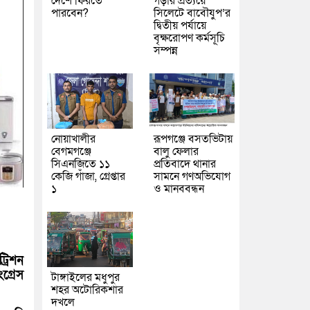
দেশে ফিরতে
গড়ার প্রত্যয়ে
পারবেন?
সিলেটে বাবৌযুপ’র
দ্বিতীয় পর্যায়ে
বৃক্ষরোপণ কর্মসূচি
সম্পন্ন
নোয়াখালীর
রূপগঞ্জে বসতভিটায়
বেগমগঞ্জে
বালু ফেলার
সিএনজিতে ১১
প্রতিবাদে থানার
কেজি গাঁজা, গ্রেপ্তার
সামনে গণঅভিযোগ
১
ও মানববন্ধন
্রিশন
গ্রেস
টাঙ্গাইলের মধুপুর
শহর অটোরিকশার
দখলে