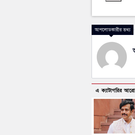
আপলোডকারীর তথ্য
এ ক্যাটাগরির আর