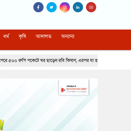
ধর্ম
কৃষি
আদালত
অন্যান্য
পকেটে ঘর ছাড়েন রবি কিষাণ, এরপর যা হলো…
নাইটক্লাবে মারামারি করে বিপ