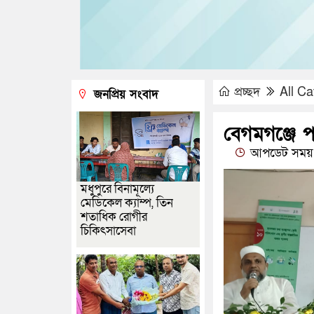
প্রচ্ছদ
All Ca
জনপ্রিয় সংবাদ
বেগমগঞ্জে পা
আপডেট সময় :
মধুপুরে বিনামূল্যে
মেডিকেল ক্যাম্প, তিন
শতাধিক রোগীর
চিকিৎসাসেবা