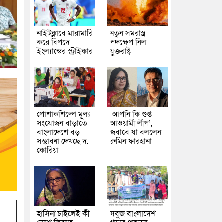
নাইটক্লাবে মারামারি
নতুন সমরাস্ত্র
করে বিপদে
পদক্ষেপ নিল
ইংল্যান্ডের স্ট্রাইকার
যুক্তরাষ্ট্র
পোশাকশিল্পে মূল্য
‘আপনি কি গুপ্ত
সংযোজন বাড়াতে
আওয়ামী লীগ’,
বাংলাদেশে বড়
জবাবে যা বললেন
সম্ভাবনা দেখছে দ.
রুমিন ফারহানা
কোরিয়া
হাসিনা চাইলেই কী
সবুজ বাংলাদেশ