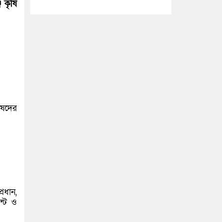
 কৃষি
িষদের
রধান,
ন্ট ও