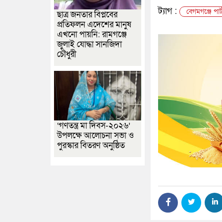
ট্যাগ :
বেগমগঞ্জে পার্
ছাত্র জনতার বিপ্লবের
প্রতিফলন এদেশের মানুষ
এখনো পায়নি: রামগঞ্জে
জুলাই যোদ্ধা সানজিদা
চৌধুরী
‘গণতন্ত্র মা দিবস-২০২৬’
উপলক্ষে আলোচনা সভা ও
পুরস্কার বিতরণ অনুষ্ঠিত