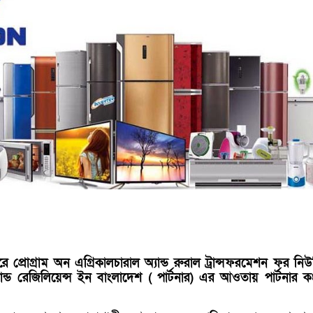
 প্রোগ্রাম অন এগ্রিকালচারাল অ্যান্ড রুরাল ট্রান্সফরমেশন ফর নিউট
্যান্ড রেজিলিয়েন্স ইন বাংলাদেশ ( পার্টনার) এর আওতায় পার্টনার কং