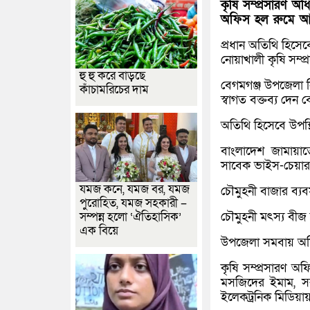
কৃষি সম্প্রসারণ অ
অফিস হল রুমে আয়
প্রধান অতিথি হিসেব
নোয়াখালী কৃষি সম্প
হু হু করে বাড়ছে
বেগমগঞ্জ উপজেলা ন
কাঁচামরিচের দাম
স্বাগত বক্তব্য দেন
অতিথি হিসেবে উপস্
বাংলাদেশ জামায়া
সাবেক ভাইস-চেয়ারম
যমজ কনে, যমজ বর, যমজ
চৌমুহনী বাজার ব্য
পুরোহিত, যমজ সহকারী –
সম্পন্ন হলো ‘ঐতিহাসিক’
চৌমুহনী মৎস্য বীজ
এক বিয়ে
উপজেলা সমবায় অফ
কৃষি সম্প্রসারণ অফ
মসজিদের ইমাম, সরকা
ইলেকট্রনিক মিডিয়ায়