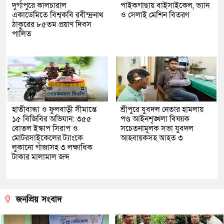
দুর্গাপুরে কালচারাল
পাইকগাছায় বাইসাইকেল, ভ্যান
একাডেমিতে বিশ্বকবি রবীন্দ্রনাথ
ও সেলাই মেশিন বিতরণ
ঠাকুরের ৮৫তম প্রয়াণ দিবস
পালিত
হাতীবান্ধা ও ফুলবাড়ী সীমান্তে
শ্রীপুরে যুবদল নেতার হামলায়
১৫ বিজিবির অভিযান: ৩৫৫
পণ্ড আইনশৃঙ্খলা বিষয়ক
বোতল ইস্কাপ সিরাপ ও
সচেতনামূলক সভা যুবদল
মোটরসাইকেলের ট্যাংকে
আহবায়কসহ আহত ৩
লুকানো গাঁজাসহ ৩ লক্ষাধিক
টাকার মালামাল জব্দ
জনপ্রিয় সংবাদ