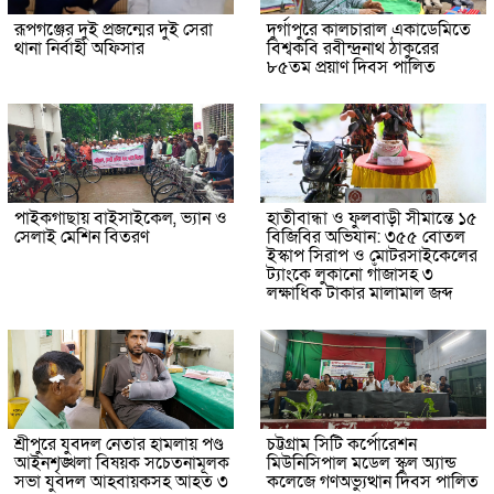
রূপগঞ্জের দুই প্রজন্মের দুই সেরা
দুর্গাপুরে কালচারাল একাডেমিতে
থানা নির্বাহী অফিসার
বিশ্বকবি রবীন্দ্রনাথ ঠাকুরের
৮৫তম প্রয়াণ দিবস পালিত
পাইকগাছায় বাইসাইকেল, ভ্যান ও
হাতীবান্ধা ও ফুলবাড়ী সীমান্তে ১৫
সেলাই মেশিন বিতরণ
বিজিবির অভিযান: ৩৫৫ বোতল
ইস্কাপ সিরাপ ও মোটরসাইকেলের
ট্যাংকে লুকানো গাঁজাসহ ৩
লক্ষাধিক টাকার মালামাল জব্দ
শ্রীপুরে যুবদল নেতার হামলায় পণ্ড
চট্টগ্রাম সিটি কর্পোরেশন
আইনশৃঙ্খলা বিষয়ক সচেতনামূলক
মিউনিসিপাল মডেল স্কুল অ্যান্ড
সভা যুবদল আহবায়কসহ আহত ৩
কলেজে গণঅভ্যুত্থান দিবস পালিত