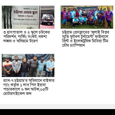
৩ হাসপাতাল ও ২ স্কুলে চউকের
চট্টগ্রাম প্রেসক্লাবের ‘জুলাই বিপ্লব
পরিদর্শন, পার্কিং সংকট, নকশা
স্মৃতি ফুটবল টুর্নামেন্ট’ ফাইনালে
লঙ্ঘন ও অনিয়মে উদ্বেগ
প্রিন্ট ও ইলেকট্রনিক মিডিয়া টিম
যৌথ চ্যাম্পিয়ান
র‌্যাব-৭ চট্টগ্রাম’র অভিযানে বাইকার
গ্যাং কর্তৃক ১ লাখ পিস ইয়াবা
পাচারকালে ৬ জন আটক,০৫টি
মোটরসাইকেল জব্দ