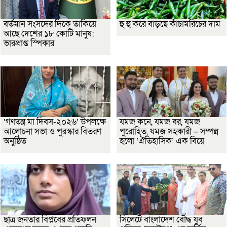
বর্তমান সংসদের দিকে তাকিয়ে
হু হু করে বাড়ছে কাঁচামরিচের দাম
আছে দেশের ১৮ কোটি মানুষ:
ভারপ্রাপ্ত স্পিকার
‘গণতন্ত্র মা দিবস-২০২৬’ উপলক্ষে
যমজ কনে, যমজ বর, যমজ
আলোচনা সভা ও পুরস্কার বিতরণ
পুরোহিত, যমজ সহকারী – সম্পন্ন
অনুষ্ঠিত
হলো ‘ঐতিহাসিক’ এক বিয়ে
ছাত্র জনতার বিপ্লবের প্রতিফলন
সিলেটে বাংলাদেশ বৌদ্ধ যুব