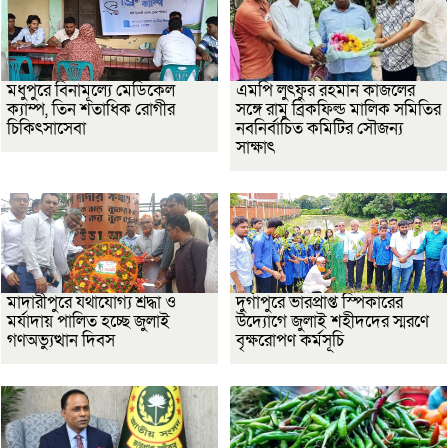
মধুপুরে বিনামূল্যে মেডিকেল
এমপি লুৎফুর রহমান কাজলের
ক্যাম্প, তিন শতাধিক রোগীর
সঙ্গে রামু ব্রিকফিল্ড মালিক সমিতির
চিকিৎসাসেবা
নবনির্বাচিত কমিটির সৌজন্য
সাক্ষাৎ
মাদারীপুরে যথাযোগ্য শ্রদ্ধা ও
দুর্গাপুরে ভারপ্রাপ্ত স্পিকারের
মর্যাদায় পালিত হচ্ছে জুলাই
উদ্যোগে জুলাই শহীদদের স্মরণে
গণঅভ্যুত্থান দিবস
বৃক্ষরোপণ কর্মসূচি