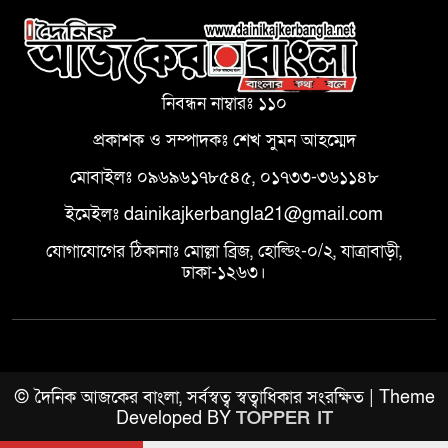
নিবন্ধন নাম্বারঃ ১১০
প্রকাশক ও সম্পাদকঃ শেখ সুমন আহম্মেদ
মোবাইলঃ ০৯৬৯৬১৭৮৫৪৫, ০১৭৩৩-৩৬১১৪৮
ইমেইলঃ dainikajkerbangla21@gmail.com
যোগাযোগের ঠিকানাঃ মোল্লা ব্রিজ, হোল্ডিং-০/২, যাত্রাবাড়ী,
ঢাকা-১২৬৩।
© দৈনিক আজকের বাংলা, সর্বস্বত্ব স্বত্বাধিকার সংরক্ষিত | Theme
Developed BY
TOPPER IT