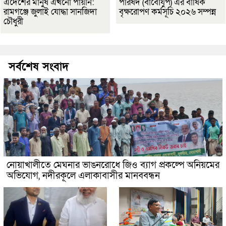
এদেশের মানুষ এখনো পায়নি:
পরিষদ (বাবৌযুপ) এর বার্ষিক
রামগঞ্জে জুলাই যোদ্ধা সানজিদা
বৃক্ষরোপণ কর্মসূচি ২০২৬ সম্পন্ন
চৌধুরী
সর্বশেষ সংবাদ
নোয়াখালীতে মেঘনার ভাঙনরোধে জিও ব্যাগ প্রকল্পে অনিয়মের
অভিযোগ, নদীরকূলে এলাকাবাসীর মানববন্ধন