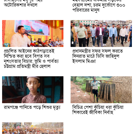
টাঙ্গাইলের মধুপুর শহর
মহন গ্রামের একমাত্র সড়কের
অটোরিকশার দখলে
বেহাল দশা, চরম দুর্ভোগে ৩০০
পরিবারের মানুষ
প্রচলিত আইনের কাঠগড়াতেই
প্রধানমন্ত্রীর সফর সফল করতে
নিশ্চিত করা হবে বিগত সব
দিনরাত মাঠে ডিসি জাহিদুল
নৃশংসতার বিচার: ভূমি ও পার্বত্য
ইসলাম মিঞা
চট্টগ্রাম প্রতিমন্ত্রী মীর হেলাল
রামগঞ্জে পানিতে পড়ে শিশুর মৃত্যু
বিচিত্র পেশা কুঁচিয়া ধরা কুঁচিয়া
শিকারেই জীবিকা নির্বাহ