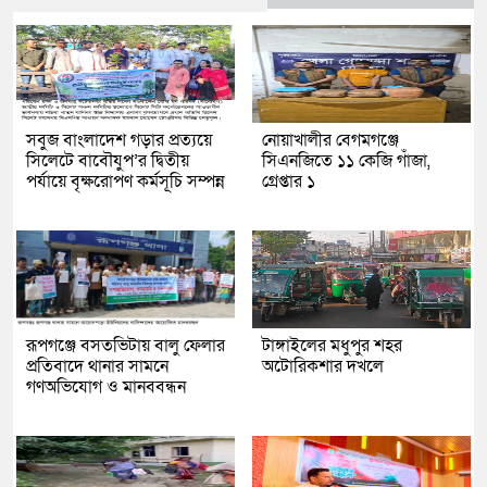
সবুজ বাংলাদেশ গড়ার প্রত্যয়ে
নোয়াখালীর বেগমগঞ্জে
সিলেটে বাবৌযুপ’র দ্বিতীয়
সিএনজিতে ১১ কেজি গাঁজা,
পর্যায়ে বৃক্ষরোপণ কর্মসূচি সম্পন্ন
গ্রেপ্তার ১
রূপগঞ্জে বসতভিটায় বালু ফেলার
টাঙ্গাইলের মধুপুর শহর
প্রতিবাদে থানার সামনে
অটোরিকশার দখলে
গণঅভিযোগ ও মানববন্ধন