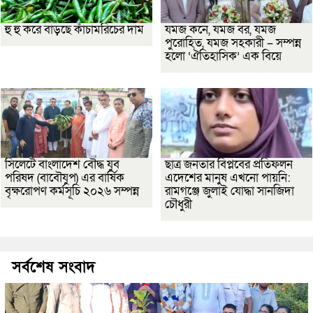
হু হু করে বাড়ছে কাঁচামরিচের দাম
যমজ কনে, যমজ বর, যমজ
পুরোহিত, যমজ সহকারী – সম্পন্ন
হলো ‘ঐতিহাসিক’ এক বিয়ে
সিলেটে বাংলাদেশ বৌদ্ধ যুব
ছাত্র জনতার বিপ্লবের প্রতিফলন
পরিষদ (বাবৌযুপ) এর বার্ষিক
এদেশের মানুষ এখনো পায়নি:
বৃক্ষরোপণ কর্মসূচি ২০২৬ সম্পন্ন
রামগঞ্জে জুলাই যোদ্ধা সানজিদা
চৌধুরী
সর্বশেষ সংবাদ