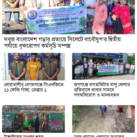
সবুজ বাংলাদেশ গড়ার প্রত্যয়ে সিলেটে বাবৌযুপ’র দ্বিতীয়
পর্যায়ে বৃক্ষরোপণ কর্মসূচি সম্পন্ন
নোয়াখালীর বেগমগঞ্জে সিএনজিতে
রূপগঞ্জে বসতভিটায় বালু ফেলার
১১ কেজি গাঁজা, গ্রেপ্তার ১
প্রতিবাদে থানার সামনে
গণঅভিযোগ ও মানববন্ধন