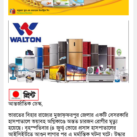
আন্তর্জাতিক ডেস্ক,
ভারতের বিহার রাজ্যের মুজাফ্ফরপুর জেলার একটি বেসরকারি
হাসপাতালে ভয়াবহ অগ্নিকাণ্ডে অন্তত চারজন রোগীর মৃত্যু
হয়েছে। বৃহস্পতিবার (৪ জুন) ভোরে প্রসাদ হাসপাতালের
আইসিইউতে আগুন লাগার পর এ মর্মান্তিক ঘটনা ঘটে। উদ্ধার