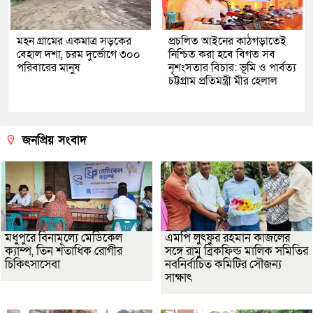
মহন গ্রামের একমাত্র সড়কের
প্রচলিত আইনের কাঠগড়াতেই
বেহাল দশা, চরম দুর্ভোগে ৩০০
নিশ্চিত করা হবে বিগত সব
পরিবারের মানুষ
নৃশংসতার বিচার: ভূমি ও পার্বত্য
চট্টগ্রাম প্রতিমন্ত্রী মীর হেলাল
জনপ্রিয় সংবাদ
মধুপুরে বিনামূল্যে মেডিকেল
এমপি লুৎফুর রহমান কাজলের
ক্যাম্প, তিন শতাধিক রোগীর
সঙ্গে রামু ব্রিকফিল্ড মালিক সমিতির
চিকিৎসাসেবা
নবনির্বাচিত কমিটির সৌজন্য
সাক্ষাৎ