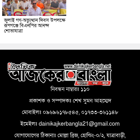
জুলাই গণ-অভ্যুত্থান দিবস উপলক্ষে
রূপগঞ্জে বিএনপির আনন্দ
শোভাযাত্রা
নিবন্ধন নাম্বারঃ ১১০
প্রকাশক ও সম্পাদকঃ শেখ সুমন আহম্মেদ
মোবাইলঃ ০৯৬৯৬১৭৮৫৪৫, ০১৭৩৩-৩৬১১৪৮
ইমেইলঃ dainikajkerbangla21@gmail.com
যোগাযোগের ঠিকানাঃ মোল্লা ব্রিজ, হোল্ডিং-০/২, যাত্রাবাড়ী,