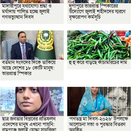
মাদারীপুরে যথাযোগ্য শ্রদ্ধা ও
দুর্গাপুরে ভারপ্রাপ্ত স্পিকারের
মর্যাদায় পালিত হচ্ছে জুলাই
উদ্যোগে জুলাই শহীদদের স্মরণে
গণঅভ্যুত্থান দিবস
বৃক্ষরোপণ কর্মসূচি
বর্তমান সংসদের দিকে তাকিয়ে
হু হু করে বাড়ছে কাঁচামরিচের দাম
আছে দেশের ১৮ কোটি মানুষ:
ভারপ্রাপ্ত স্পিকার
ছাত্র জনতার বিপ্লবের প্রতিফলন
‘গণতন্ত্র মা দিবস-২০২৬’ উপলক্ষে
এদেশের মানুষ এখনো পায়নি:
আলোচনা সভা ও পুরস্কার বিতরণ
রামগঞ্জে জুলাই যোদ্ধা সানজিদা
অনুষ্ঠিত