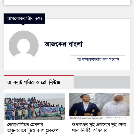
আপলোডকারীর তথ্য
আজকের বাংলা
আপলোডকারীর সব সংবাদ
এ ক্যাটাগরির আরো নিউজ
নোয়াখালীতে মেঘনার
রূপগঞ্জের দুই প্রজন্মের দুই সেরা
ভাঙনরোধে জিও ব্যাগ প্রকল্পে
থানা নির্বাহী অফিসার