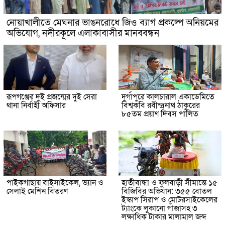
নোয়াখালীতে মেঘনার ভাঙনরোধে জিও ব্যাগ প্রকল্পে অনিয়মের
অভিযোগ, নদীরকূলে এলাকাবাসীর মানববন্ধন
রূপগঞ্জের দুই প্রজন্মের দুই সেরা
দুর্গাপুরে কালচারাল একাডেমিতে
থানা নির্বাহী অফিসার
বিশ্বকবি রবীন্দ্রনাথ ঠাকুরের
৮৫তম প্রয়াণ দিবস পালিত
পাইকগাছায় বাইসাইকেল, ভ্যান ও
হাতীবান্ধা ও ফুলবাড়ী সীমান্তে ১৫
সেলাই মেশিন বিতরণ
বিজিবির অভিযান: ৩৫৫ বোতল
ইস্কাপ সিরাপ ও মোটরসাইকেলের
ট্যাংকে লুকানো গাঁজাসহ ৩
লক্ষাধিক টাকার মালামাল জব্দ