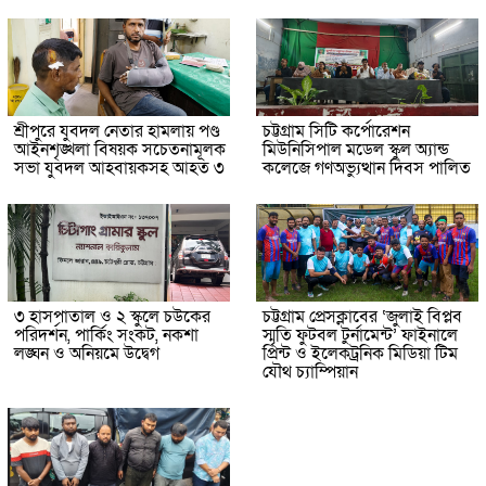
শ্রীপুরে যুবদল নেতার হামলায় পণ্ড
চট্টগ্রাম সিটি কর্পোরেশন
আইনশৃঙ্খলা বিষয়ক সচেতনামূলক
মিউনিসিপাল মডেল স্কুল অ্যান্ড
সভা যুবদল আহবায়কসহ আহত ৩
কলেজে গণঅভ্যুত্থান দিবস পালিত
৩ হাসপাতাল ও ২ স্কুলে চউকের
চট্টগ্রাম প্রেসক্লাবের ‘জুলাই বিপ্লব
পরিদর্শন, পার্কিং সংকট, নকশা
স্মৃতি ফুটবল টুর্নামেন্ট’ ফাইনালে
লঙ্ঘন ও অনিয়মে উদ্বেগ
প্রিন্ট ও ইলেকট্রনিক মিডিয়া টিম
যৌথ চ্যাম্পিয়ান