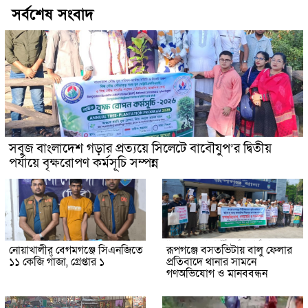
সর্বশেষ সংবাদ
সবুজ বাংলাদেশ গড়ার প্রত্যয়ে সিলেটে বাবৌযুপ’র দ্বিতীয়
পর্যায়ে বৃক্ষরোপণ কর্মসূচি সম্পন্ন
নোয়াখালীর বেগমগঞ্জে সিএনজিতে
রূপগঞ্জে বসতভিটায় বালু ফেলার
১১ কেজি গাঁজা, গ্রেপ্তার ১
প্রতিবাদে থানার সামনে
গণঅভিযোগ ও মানববন্ধন