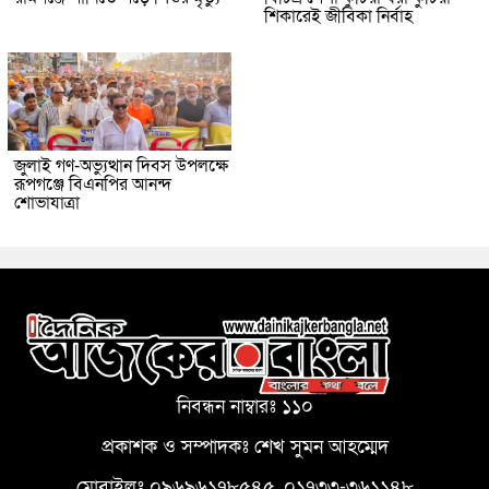
শিকারেই জীবিকা নির্বাহ
জুলাই গণ-অভ্যুত্থান দিবস উপলক্ষে
রূপগঞ্জে বিএনপির আনন্দ
শোভাযাত্রা
নিবন্ধন নাম্বারঃ ১১০
প্রকাশক ও সম্পাদকঃ শেখ সুমন আহম্মেদ
মোবাইলঃ ০৯৬৯৬১৭৮৫৪৫, ০১৭৩৩-৩৬১১৪৮