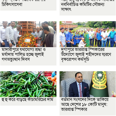
চিকিৎসাসেবা
নবনির্বাচিত কমিটির সৌজন্য
সাক্ষাৎ
মাদারীপুরে যথাযোগ্য শ্রদ্ধা ও
দুর্গাপুরে ভারপ্রাপ্ত স্পিকারের
মর্যাদায় পালিত হচ্ছে জুলাই
উদ্যোগে জুলাই শহীদদের স্মরণে
গণঅভ্যুত্থান দিবস
বৃক্ষরোপণ কর্মসূচি
হু হু করে বাড়ছে কাঁচামরিচের দাম
বর্তমান সংসদের দিকে তাকিয়ে
আছে দেশের ১৮ কোটি মানুষ:
ভারপ্রাপ্ত স্পিকার