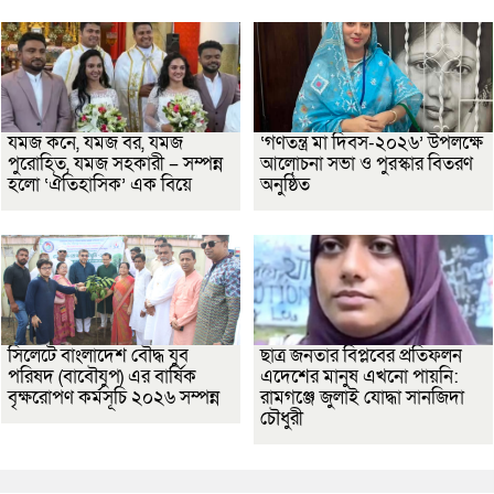
যমজ কনে, যমজ বর, যমজ
‘গণতন্ত্র মা দিবস-২০২৬’ উপলক্ষে
পুরোহিত, যমজ সহকারী – সম্পন্ন
আলোচনা সভা ও পুরস্কার বিতরণ
হলো ‘ঐতিহাসিক’ এক বিয়ে
অনুষ্ঠিত
সিলেটে বাংলাদেশ বৌদ্ধ যুব
ছাত্র জনতার বিপ্লবের প্রতিফলন
পরিষদ (বাবৌযুপ) এর বার্ষিক
এদেশের মানুষ এখনো পায়নি:
বৃক্ষরোপণ কর্মসূচি ২০২৬ সম্পন্ন
রামগঞ্জে জুলাই যোদ্ধা সানজিদা
চৌধুরী