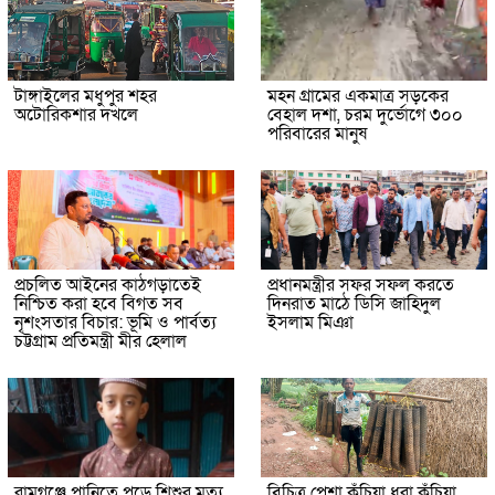
টাঙ্গাইলের মধুপুর শহর
মহন গ্রামের একমাত্র সড়কের
অটোরিকশার দখলে
বেহাল দশা, চরম দুর্ভোগে ৩০০
পরিবারের মানুষ
প্রচলিত আইনের কাঠগড়াতেই
প্রধানমন্ত্রীর সফর সফল করতে
নিশ্চিত করা হবে বিগত সব
দিনরাত মাঠে ডিসি জাহিদুল
নৃশংসতার বিচার: ভূমি ও পার্বত্য
ইসলাম মিঞা
চট্টগ্রাম প্রতিমন্ত্রী মীর হেলাল
রামগঞ্জে পানিতে পড়ে শিশুর মৃত্যু
বিচিত্র পেশা কুঁচিয়া ধরা কুঁচিয়া