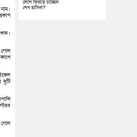
দেশে ফিরতে চাচ্ছেন
শেখ হাসিনা?
 নাম।
্বকাপ
ারখফ।
া গোল
বকাপে
াইকেল
 দুটি
াপাশি
 গৌরব
র গোল