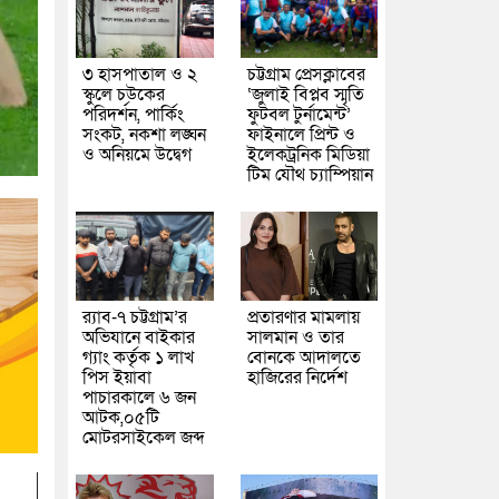
৩ হাসপাতাল ও ২
চট্টগ্রাম প্রেসক্লাবের
স্কুলে চউকের
‘জুলাই বিপ্লব স্মৃতি
পরিদর্শন, পার্কিং
ফুটবল টুর্নামেন্ট’
সংকট, নকশা লঙ্ঘন
ফাইনালে প্রিন্ট ও
ও অনিয়মে উদ্বেগ
ইলেকট্রনিক মিডিয়া
টিম যৌথ চ্যাম্পিয়ান
র‌্যাব-৭ চট্টগ্রাম’র
প্রতারণার মামলায়
অভিযানে বাইকার
সালমান ও তার
গ্যাং কর্তৃক ১ লাখ
বোনকে আদালতে
পিস ইয়াবা
হাজিরের নির্দেশ
পাচারকালে ৬ জন
আটক,০৫টি
মোটরসাইকেল জব্দ