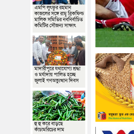
এমপি লুৎফুর রহমান
কাজলের সঙ্গে রামু ব্রিকফিল্ড
মালিক সমিতির নবনির্বাচিত
কমিটির সৌজন্য সাক্ষাৎ
মাদারীপুরে যথাযোগ্য শ্রদ্ধা
ও মর্যাদায় পালিত হচ্ছে
জুলাই গণঅভ্যুত্থান দিবস
হু হু করে বাড়ছে
কাঁচামরিচের দাম