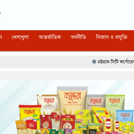
Dhaka
12:52:20 AM
, Thursday, 6 August 2026
নিবন্ধন নাম্বারঃ ১১০, সিরিয়াল নাম্বারঃ ১৫৪, কোড নাম্বারঃ ৯২
ন
খেলাধুলা
আন্তর্জাতিক
অর্থনীতি
বিজ্ঞান ও প্রযুক্তি
চট্টগ্রাম সিটি কর্পোরেশন মিউনিসিপাল মড