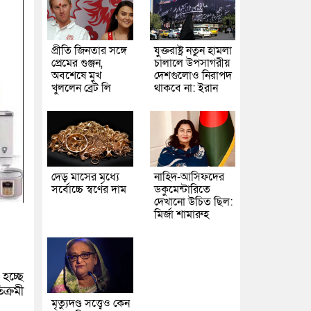
প্রীতি জিনতার সঙ্গে
যুক্তরাষ্ট্র নতুন হামলা
প্রেমের গুঞ্জন,
চালালে উপসাগরীয়
অবশেষে মুখ
দেশগুলোও নিরাপদ
খুললেন ব্রেট লি
থাকবে না: ইরান
দেড় মাসের মধ্যে
নাহিদ-আসিফদের
সর্বোচ্চে স্বর্ণের দাম
ডকুমেন্টারিতে
দেখানো উচিত ছিল:
মির্জা শামারুহ
 হচ্ছে
ক্রমী
মৃত্যুদণ্ড সত্ত্বেও কেন