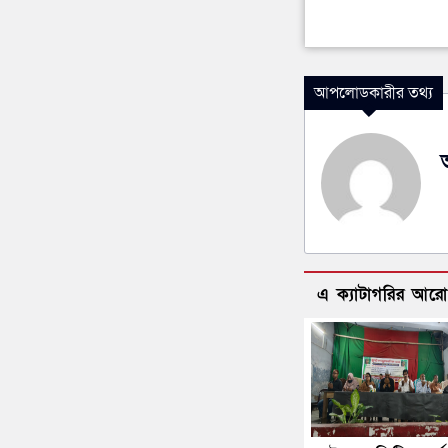
আপলোডকারীর তথ্য
এ ক্যাটাগরির আর