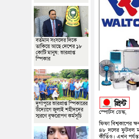
বর্তমান সংসদের দিকে
তাকিয়ে আছে দেশের ১৮
কোটি মানুষ: ভারপ্রাপ্ত
স্পিকার
দুর্গাপুরে ভারপ্রাপ্ত স্পিকারের
উদ্যোগে জুলাই শহীদদের
স্পোর্টস ডেস্ক,
স্মরণে বৃক্ষরোপণ কর্মসূচি
ফিফা বিশ্বকাপের ক্ষ
৪৮ দলের ফুটবল মহা
কীর্তিও। এখন পর্য