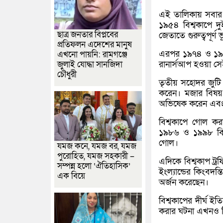
এই তালিকায় সবার আ
১৯৫৪ বিশ্বকাপে দু
ছাত্র জনতার বিপ্লবের
জেতাতে গুরুত্বপূর্ণ
প্রতিফলন এদেশের মানুষ
এরপর ১৯৭৪ ও ১৯৭৮
এখনো পায়নি: রামগঞ্জে
রানার্সআপ হওয়া সে
জুলাই যোদ্ধা সানজিদা
চৌধুরী
তৃতীয় সহোদর জুটি 
করেন। মজার বিষয় 
অভিষেক করেন এবং এ
বিশ্বকাপে গোল কর
১৯৮৬ ও ১৯৯৮ বিশ্
গোল।
যমজ কনে, যমজ বর, যমজ
পুরোহিত, যমজ সহকারী –
এদিকে বিশ্বকাপ ট্
সম্পন্ন হলো ‘ঐতিহাসিক’
ইংল্যান্ডের কিংবদন
এক বিয়ে
অর্জন করেছেন।
বিশ্বকাপের দীর্ঘ 
করার ঘটনা এখনও ব